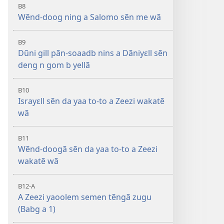
B8
Wẽnd-doog ning a Salomo sẽn me wã
B9
Dũni gill pãn-soaadb nins a Dãniyɛll sẽn
deng n gom b yellã
B10
Israyɛll sẽn da yaa to-to a Zeezi wakatẽ
wã
B11
Wẽnd-doogã sẽn da yaa to-to a Zeezi
wakatẽ wã
B12-A
A Zeezi yaoolem semen tẽngã zugu
(Babg a 1)