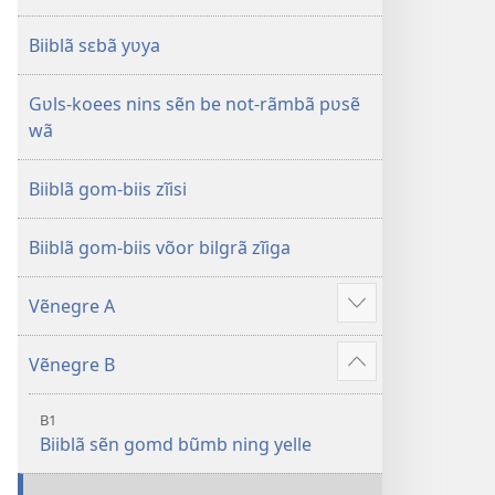
Biiblã sɛbã yʋya
Gʋls-koees nins sẽn be not-rãmbã pʋsẽ
wã
Biiblã gom-biis zĩisi
Biiblã gom-biis võor bilgrã zĩiga
Vẽnegre A
Voir
plus
Vẽnegre B
de
Voir
contenu
plus
B1
de
Biiblã sẽn gomd bũmb ning yelle
contenu