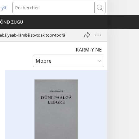
-yã
vre
Rechercher
e
TÕND ZUGU
velle
être)
 nebã yaab-rãmbã so-toak toor-toorã
KARM-Y NE