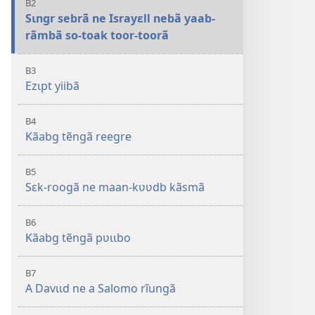
B2
Sɩngr sebrã ne Israyɛll nebã yaab-
rãmbã so-toak toor-toorã
B3
Ezɩpt yiibã
B4
Kãabg tẽngã reegre
B5
Sɛk-roogã ne maan-kʋʋdb kãsmã
B6
Kãabg tẽngã pʋɩɩbo
B7
A Davɩɩd ne a Salomo rĩungã