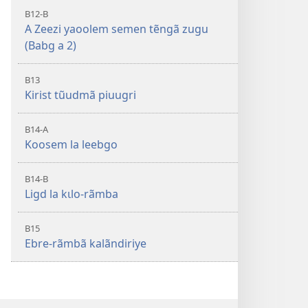
B12-B
A Zeezi yaoolem semen tẽngã zugu
(Babg a 2)
B13
Kirist tũudmã piuugri
B14-A
Koosem la leebgo
B14-B
Ligd la kɩlo-rãmba
B15
Ebre-rãmbã kalãndiriye