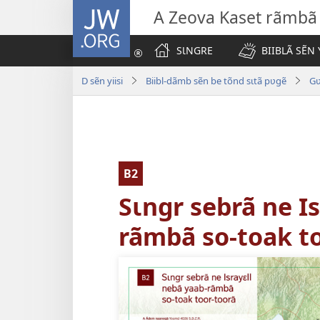
JW.ORG
A Zeova Kaset rãmbã
SƖNGRE
BIIBLÃ SẼN 
D sẽn yiisi
Biibl-dãmb sẽn be tõnd sɩtã pʋgẽ
Gʋ
B2
Sɩngr sebrã ne I
rãmbã so-toak t