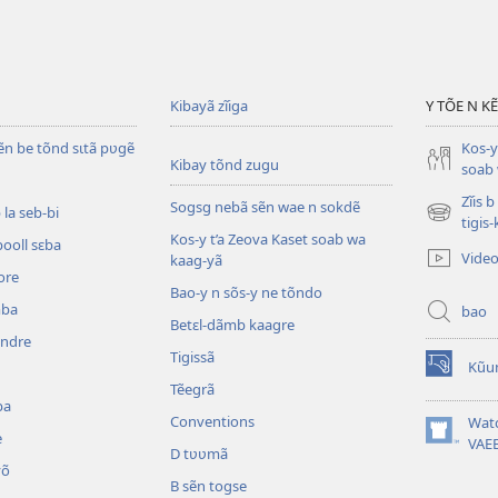
Kibayã zĩiga
Y TÕE N K
ẽn be tõnd sɩtã pʋgẽ
Kos-y
Kibay tõnd zugu
soab 
Zĩis 
Sogsg nebã sẽn wae n sokdẽ
la seb-bi
(ouvre
tigis
Kos-y t’a Zeova Kaset soab wa
une
booll sɛba
Vide
kaag-yã
nouvelle
ore
fenêtre)
Bao-y n sõs-y ne tõndo
mba
bao
Betɛl-dãmb kaagre
ẽndre
Tigissã
Kũu
(ouvre
Tẽegrã
une
ba
nouvelle
Conventions
Wat
e
fenêtre)
(ouvre
VAE
D tʋʋmã
une
õ
nouvelle
B sẽn togse