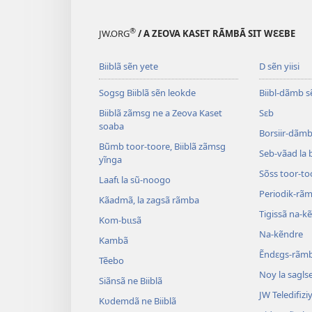
®
JW.ORG
/ A ZEOVA KASET RÃMBÃ SIT WƐƐBE
Biiblã sẽn yete
D sẽn yiisi
Sogsg Biiblã sẽn leokde
Biibl-dãmb s
Biiblã zãmsg ne a Zeova Kaset
Sɛb
soaba
Borsiir-dãmb 
Bũmb toor-toore, Biiblã zãmsg
Seb-vãad la 
yĩnga
Sõss toor-to
Laafɩ la sũ-noogo
Periodik-rã
Kãadmã, la zagsã rãmba
Tigissã na-k
Kom-bɩɩsã
Na-kẽndre
Kambã
Ẽndɛgs-rãm
Tẽebo
Noy la sagls
Siãnsã ne Biiblã
JW Teledifiziy
Kʋdemdã ne Biiblã