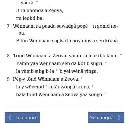
+
yʋʋrã.
B ra boonda a Zeova,
+
t’a leokd-ba.
+
7
Wẽnnaam ra paada sawadgã pʋgẽ
n gomd ne-
ba.
B tũu Wẽnnaam saglsã la noy nins a sẽn kõ-bã.
+
+
8
Tõnd Wẽnnaam a Zeova, yãmb ra leokd-b lame.
+
Yãmb yaa Wẽnnaam sẽn da kõt-b sugri,
+
*
la yãmb sɩbg-b-la
b yel-wẽnã yĩnga.
+
9
Pẽg-y tõnd Wẽnnaam a Zeova,
+
*
la y wõgemd
a tãn-sõngã sɛɛga,
+
bala tõnd Wẽnnaam a Zeova yaa sõngo.
Leb poorẽ
Sẽn pʋgdã