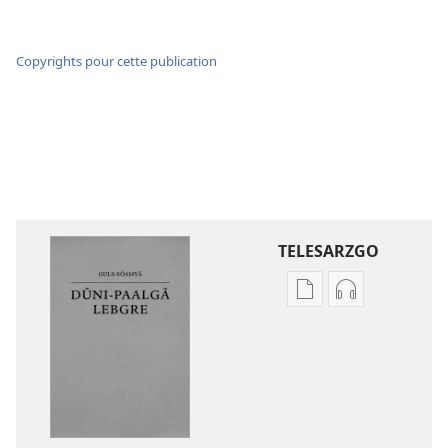
Copyrights pour cette publication
TELESARZGO
Options
Options
de
de
téléchargement
téléchargem
des
des
publications
enregistreme
numériques
audio
Gʋls-
Gʋls-