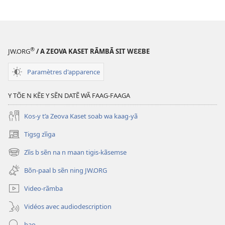
®
JW.ORG
/ A ZEOVA KASET RÃMBÃ SIT WƐƐBE
Paramètres d'apparence
Y TÕE N KẼE Y SẼN DATẼ WÃ FAAG-FAAGA
Kos-y t’a Zeova Kaset soab wa kaag-yã
Tigsg zĩiga
(ouvre
une
Zĩis b sẽn na n maan tigis-kãsemse
(ouvre
nouvelle
une
fenêtre)
Bõn-paal b sẽn ning JW.ORG
nouvelle
fenêtre)
Video-rãmba
Vidéos avec audiodescription
bao