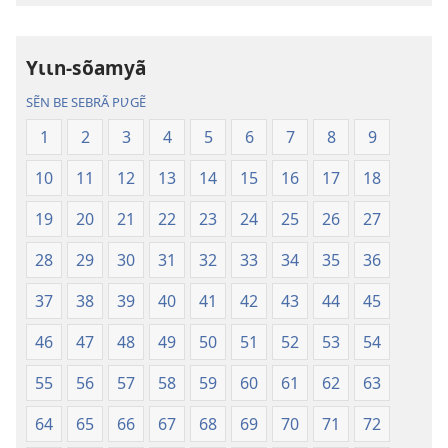
sõamyã,
sõamyã,
Dũni-
Dũni-
Yɩɩn-sõamyã
paalgã
paalgã
lebgre
lebgre
SẼN BE SEBRÃ PƲGẼ
1
2
3
4
5
6
7
8
9
10
11
12
13
14
15
16
17
18
19
20
21
22
23
24
25
26
27
28
29
30
31
32
33
34
35
36
37
38
39
40
41
42
43
44
45
46
47
48
49
50
51
52
53
54
55
56
57
58
59
60
61
62
63
64
65
66
67
68
69
70
71
72