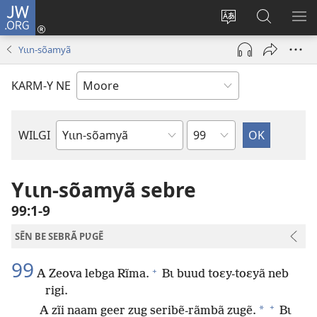
JW.ORG
Pak-
y-
Toeem-
Bao-
Y
yã
y
y
SẼ
Yɩɩn-sõamyã
(ouvre
buud-
bũmb
TÕ
une
gomdã
JW.ORG
N
KARM-Y NE
nouvelle
YÃ
fenêtre)
Sak
WILGI
Livre
de
la
Yɩɩn-sõamyã sebre
Bible
99:1-9
SẼN BE SEBRÃ PƲGẼ
99
+
A Zeova lebga Rĩma.
Bɩ buud toɛy-toɛyã neb
rigi.
+
*
A zĩi naam geer zug seribẽ-rãmbã zugẽ.
Bɩ