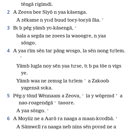
tẽngã rigimdi.
2
A Zeova bee Siyõ n yaa kãsenga.
+
A zẽkame n yɩɩd buud toɛy-toɛyã fãa.
+
3
Bɩ b pẽg yãmb yʋ-kãsengã,
bala a segda ne zoees la waoogre, n yaa
sõngo.
4
A yaa rĩm sẽn tar pãng wʋsgo, la sẽn nong tɩrlem.
+
Yãmb lugla noy sẽn yaa tɩrse, tɩ b pa tõe n vigs
ye.
+
Yãmb waa ne zemsg la tɩrlem
a Zakoob
yagensã sʋka.
+
5
*
Pẽg-y tõnd Wẽnnaam a Zeova,
la y wõgemd
a
+
nao-roagendgã
taoore.
+
A yaa sõngo.
+
6
A Moyiiz ne a Aarõ ra naaga a maan-kʋʋdbã.
A Sãmwɛll ra naaga neb nins sẽn pʋʋsd ne a