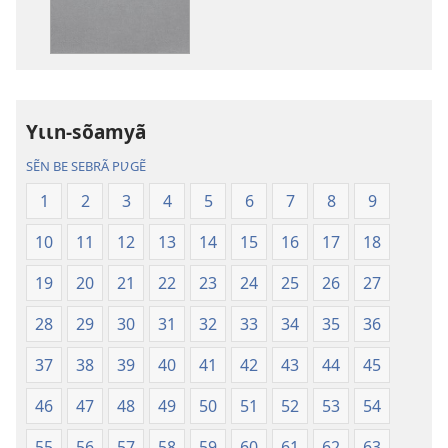
publications
enregistreme
numériques
audio
Gʋls-
Gʋls-
sõamyã,
sõamyã,
Dũni-
Dũni-
Yɩɩn-sõamyã
paalgã
paalgã
lebgre
lebgre
SẼN BE SEBRÃ PƲGẼ
1
2
3
4
5
6
7
8
9
10
11
12
13
14
15
16
17
18
19
20
21
22
23
24
25
26
27
28
29
30
31
32
33
34
35
36
37
38
39
40
41
42
43
44
45
46
47
48
49
50
51
52
53
54
55
56
57
58
59
60
61
62
63