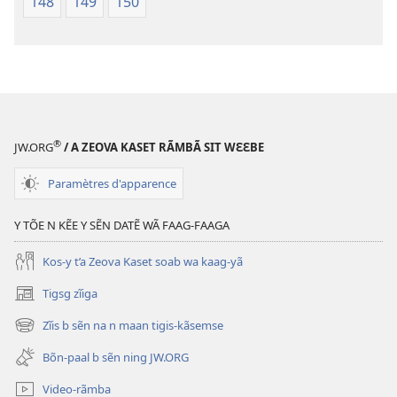
148
149
150
®
JW.ORG
/ A ZEOVA KASET RÃMBÃ SIT WƐƐBE
Paramètres d'apparence
Y TÕE N KẼE Y SẼN DATẼ WÃ FAAG-FAAGA
Kos-y t’a Zeova Kaset soab wa kaag-yã
Tigsg zĩiga
(ouvre
une
Zĩis b sẽn na n maan tigis-kãsemse
(ouvre
nouvelle
une
fenêtre)
Bõn-paal b sẽn ning JW.ORG
nouvelle
fenêtre)
Video-rãmba