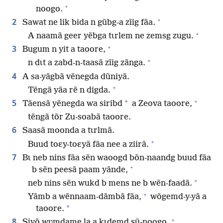
+
noogo.
+
2
Sawat ne lik bida n gũbg-a zĩig fãa.
+
A naamã geer yẽbga tɩrlem ne zemsg zugu.
+
3
Bugum n yit a taoore,
+
n dɩt a zabd-n-taasã zĩig zãnga.
4
A sa-yãgbã vẽnegda dũniyã.
+
Tẽngã yãa rẽ n digda.
+
5
*
Tãensã yẽnegda wa siribd
a Zeova taoore,
tẽngã tõr Zu-soabã taoore.
6
Saasã moonda a tɩrlmã.
+
Buud toɛy-toɛyã fãa nee a ziirã.
7
Bɩ neb nins fãa sẽn waoogd bõn-naandg buud fãa
+
b sẽn peesã paam yãnde,
+
neb nins sẽn wukd b mens ne b wẽn-faadã.
+
Yãmb a wẽnnaam-dãmbã fãa,
wõgemd-y-yã a
*
taoore.
+
8
Siyõ wʋmdame la a kɩdemd sũ-noogo.