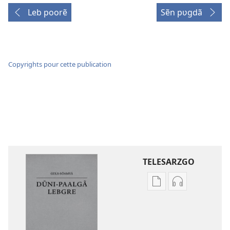
Leb poorẽ
Sẽn pʋgdã
Copyrights pour cette publication
TELESARZGO
Options
Options
de
de
téléchargement
téléchargem
des
des