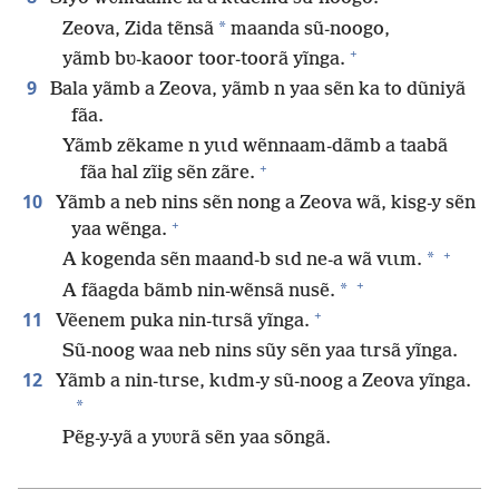
*
Zeova, Zida tẽnsã
maanda sũ-noogo,
+
yãmb bʋ-kaoor toor-toorã yĩnga.
9
Bala yãmb a Zeova, yãmb n yaa sẽn ka to dũniyã
fãa.
Yãmb zẽkame n yɩɩd wẽnnaam-dãmb a taabã
+
fãa hal zĩig sẽn zãre.
10
Yãmb a neb nins sẽn nong a Zeova wã, kisg-y sẽn
+
yaa wẽnga.
+
*
A kogenda sẽn maand-b sɩd ne-a wã vɩɩm.
+
*
A fãagda bãmb nin-wẽnsã nusẽ.
+
11
Vẽenem puka nin-tɩrsã yĩnga.
Sũ-noog waa neb nins sũy sẽn yaa tɩrsã yĩnga.
12
Yãmb a nin-tɩrse, kɩdm-y sũ-noog a Zeova yĩnga.
*
Pẽg-y-yã a yʋʋrã sẽn yaa sõngã.