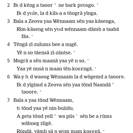
+
2
*
Bɩ d kẽng a taoor
ne bark pʋʋsgo.
Bɩ d yɩɩle, la d kils-a a tõogrã yĩnga.
3
Bala a Zeova yaa Wẽnnaam sẽn yaa kãsenga,
Rĩm-kãseng sẽn yɩɩd wẽnnaam-dãmb a taabã
+
fãa.
4
Tẽngã zĩ-zulums bee a nugẽ.
+
Yẽ n so tãensã zĩ-zãntse.
+
5
Mogrã a sẽn maanã yaa yẽ n so.
+
Yaa yẽ nusã n maan tẽn-koɛɛngã.
6
Wa-y tɩ d waoog Wẽnnaam la d wõgemd a taoore.
*
Bɩ d yĩgimd a Zeova sẽn yaa tõnd Naandã
+
taoore.
7
Bala a yaa tõnd Wẽnnaam,
tɩ tõnd yaa yẽ nin-buiidu.
+
*
A geta tõnd yell
wa piis
sẽn be a rũms
wãbneg zĩigẽ.
+
Rũndã, yãmb sã n wʋm mam koɛɛgã,