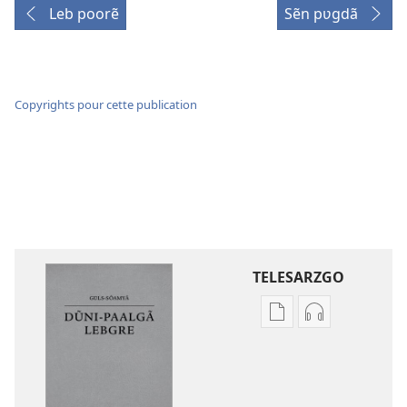
Leb poorẽ
Sẽn pʋgdã
Copyrights pour cette publication
TELESARZGO
Options
Options
de
de
téléchargement
téléchargem
des
des