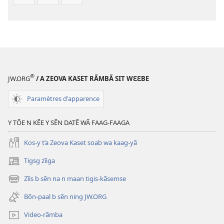
®
JW.ORG
/ A ZEOVA KASET RÃMBÃ SIT WƐƐBE
Paramètres d'apparence
Y TÕE N KẼE Y SẼN DATẼ WÃ FAAG-FAAGA
Kos-y t’a Zeova Kaset soab wa kaag-yã
Tigsg zĩiga
(ouvre
une
Zĩis b sẽn na n maan tigis-kãsemse
(ouvre
nouvelle
une
fenêtre)
Bõn-paal b sẽn ning JW.ORG
nouvelle
fenêtre)
Video-rãmba