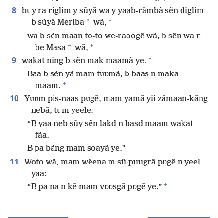
8
bɩ y ra riglim y sũyã wa y yaab-rãmbã sẽn diglim
+
*
b sũyã Meriba
wã,
wa b sẽn maan to-to we-raoogẽ wã, b sẽn wa n
+
*
be Masa
wã,
+
9
wakat ning b sẽn mak maamã ye.
Baa b sẽn yã mam tʋʋmã, b baas n maka
+
maam.
10
Yʋʋm pis-naas pʋgẽ, mam yamã yii zãmaan-kãng
nebã, tɩ m yeele:
“B yaa neb sũy sẽn lakd n basd maam wakat
fãa.
B pa bãng mam soayã ye.”
11
Woto wã, mam wẽena m sũ-puugrã pʋgẽ n yeel
yaa:
+
“B pa na n kẽ mam vʋʋsgã pʋgẽ ye.”