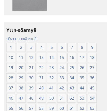
publications
enregistreme
numériques
audio
Gʋls-
Gʋls-
sõamyã,
sõamyã,
Dũni-
Dũni-
Yɩɩn-sõamyã
paalgã
paalgã
lebgre
lebgre
SẼN BE SEBRÃ PƲGẼ
1
2
3
4
5
6
7
8
9
10
11
12
13
14
15
16
17
18
19
20
21
22
23
24
25
26
27
28
29
30
31
32
33
34
35
36
37
38
39
40
41
42
43
44
45
46
47
48
49
50
51
52
53
54
55
56
57
58
59
60
61
62
63