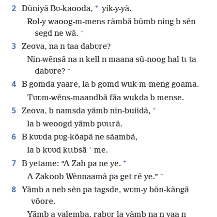
+
2
Dũniyã Bʋ-kaooda,
yik-y-yã.
Rol-y waoog-m-mens rãmbã bũmb ning b sẽn
+
segd ne wã.
3
Zeova, na n taa dabʋre?
Nin-wẽnsã na n kell n maana sũ-noog hal tɩ ta
+
dabʋre?
4
B gomda yaare, la b gomd wuk-m-meng goama.
Tʋʋm-wẽns-maandbã fãa wukda b mense.
+
5
Zeova, b namsda yãmb nin-buiidã,
la b weoogd yãmb pʋɩɩrã.
6
B kʋʋda pʋg-kõapã ne sãambã,
*
la b kʋʋd kɩɩbsã
me.
+
7
B yetame: “A Zah pa ne ye.
+
A Zakoob Wẽnnaamã pa get rẽ ye.”
8
Yãmb a neb sẽn pa tagsde, wʋm-y bõn-kãngã
võore.
Yãmb a yalemba, rabʋr la yãmb na n yaa n