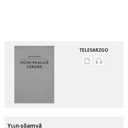
TELESARZGO
Options
Options
de
de
téléchargement
téléchargem
des
des
publications
enregistreme
numériques
audio
Gʋls-
Gʋls-
sõamyã,
sõamyã,
Dũni-
Dũni-
Yɩɩn-sõamyã
paalgã
paalgã