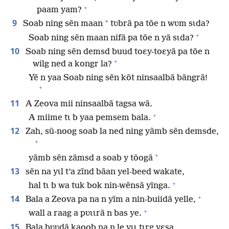
+
paam yam?
9
*
Soab ning sẽn maan
tʋbrã pa tõe n wʋm sɩda?
+
Soab ning sẽn maan nifã pa tõe n yã sɩda?
10
Soab ning sẽn demsd buud toɛy-toɛyã pa tõe n
+
wilg ned a kongr la?
Yẽ n yaa Soab ning sẽn kõt ninsaalbã bãngrã!
+
11
A Zeova mii ninsaalbã tagsa wã.
+
A miime tɩ b yaa pemsem bala.
12
Zah, sũ-noog soab la ned ning yãmb sẽn demsde,
+
+
yãmb sẽn zãmsd a soab y tõogã
13
sẽn na yɩl t’a zĩnd bãan yel-beed wakate,
+
hal tɩ b wa tuk bok nin-wẽnsã yĩnga.
+
14
Bala a Zeova pa na n yĩm a nin-buiidã yelle,
+
wall a raag a pʋɩɩrã n bas ye.
15
Bala bʋʋdã kaoob na n le yɩɩ tɩrg yɛsa.