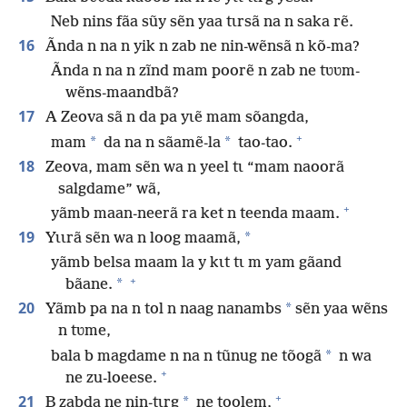
Neb nins fãa sũy sẽn yaa tɩrsã na n saka rẽ.
16
Ãnda n na n yik n zab ne nin-wẽnsã n kõ-ma?
Ãnda n na n zĩnd mam poorẽ n zab ne tʋʋm-
wẽns-maandbã?
17
A Zeova sã n da pa yɩẽ mam sõangda,
+
*
*
mam
da na n sãamẽ-la
tao-tao.
18
Zeova, mam sẽn wa n yeel tɩ “mam naoorã
salgdame” wã,
+
yãmb maan-neerã ra ket n teenda maam.
19
*
Yɩɩrã sẽn wa n loog maamã,
yãmb belsa maam la y kɩt tɩ m yam gãand
+
*
bãane.
20
*
Yãmb pa na n tol n naag nanambs
sẽn yaa wẽns
n tʋme,
*
bala b magdame n na n tũnug ne tõogã
n wa
+
ne zu-loeese.
+
21
*
B zabda ne nin-tɩrg
ne toolem,