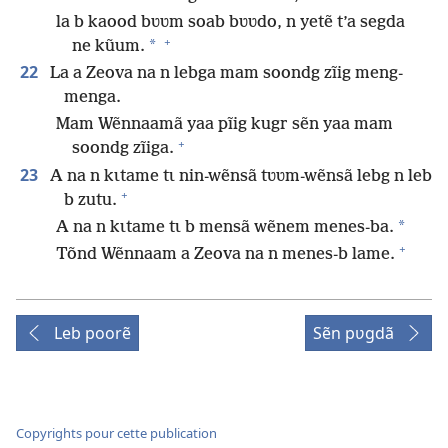
la b kaood bʋʋm soab bʋʋdo, n yetẽ t’a segda
+
*
ne kũum.
22
La a Zeova na n lebga mam soondg zĩig meng-
menga.
Mam Wẽnnaamã yaa pĩig kugr sẽn yaa mam
+
soondg zĩiga.
23
A na n kɩtame tɩ nin-wẽnsã tʋʋm-wẽnsã lebg n leb
+
b zutu.
*
A na n kɩtame tɩ b mensã wẽnem menes-ba.
+
Tõnd Wẽnnaam a Zeova na n menes-b lame.
Leb poorẽ
Sẽn pʋgdã
Copyrights pour cette publication