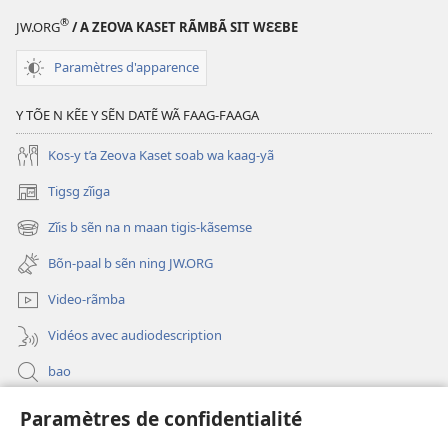
®
JW.ORG
/ A ZEOVA KASET RÃMBÃ SIT WƐƐBE
Paramètres d'apparence
Y TÕE N KẼE Y SẼN DATẼ WÃ FAAG-FAAGA
Kos-y t’a Zeova Kaset soab wa kaag-yã
Tigsg zĩiga
(ouvre
une
Zĩis b sẽn na n maan tigis-kãsemse
(ouvre
nouvelle
une
fenêtre)
Bõn-paal b sẽn ning JW.ORG
nouvelle
fenêtre)
Video-rãmba
Vidéos avec audiodescription
bao
Paramètres de confidentialité
Kũuni
(ouvre