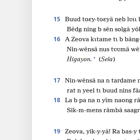
15
Buud toɛy-toɛyã neb lʋɩɩ 
Bẽdg ning b sẽn solgã yõ
16
A Zeova kɩtame tɩ b bãng
Nin-wẽnsã nus tʋʋmã wẽn
*
Higayon.
(
Sela
)
17
Nin-wẽnsã na n tardame 
rat n yeel tɩ buud nins 
18
La b pa na n yĩm naong rã
Sik-m-mens rãmbã saagr 
19
Zeova, yik-y-yã! Ra bas-y t