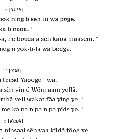
ט [
Teth
]
bok ning b sẽn tu wã pʋgẽ.
+
ka b naoã.
+
-a, ne bʋʋdã a sẽn kaoã maasem.
+
eg n yõk-b-la wa bẽdga.
י [
Yod
]
*
n teesd Yaoogẽ
wã,
fãa sẽn yĩmd Wẽnnaam yellã.
+
mbã yell wakat fãa yĩng ye.
+
me ka na n pa n pa pids ye.
כ [
Kaph
]
ɩ ninsaal sẽn yaa kiidã tõog ye.
+