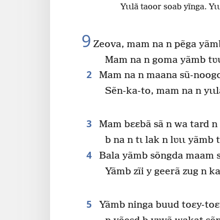
Yɩɩlã taoor soab yĩnga. Y
9
Zeova, mam na n pẽga yãmb
Mam na n goma yãmb tʋʋ
2
Mam na n maana sũ-noogo
Sẽn-ka-to, mam na n yɩɩ
3
Mam bɛɛbã sã n wa tard n 
b na n tɩ lak n lʋɩɩ yãmb
4
Bala yãmb sõngda maam sẽ
Yãmb zĩi y geerã zug n k
5
Yãmb ninga buud toɛy-toɛy