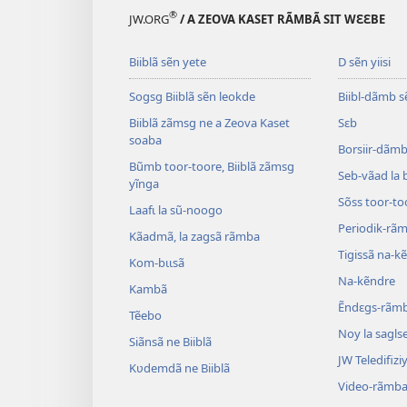
®
JW.ORG
/ A ZEOVA KASET RÃMBÃ SIT WƐƐBE
Biiblã sẽn yete
D sẽn yiisi
Sogsg Biiblã sẽn leokde
Biibl-dãmb s
Biiblã zãmsg ne a Zeova Kaset
Sɛb
soaba
Borsiir-dãmb 
Bũmb toor-toore, Biiblã zãmsg
Seb-vãad la 
yĩnga
Sõss toor-to
Laafɩ la sũ-noogo
Periodik-rã
Kãadmã, la zagsã rãmba
Tigissã na-k
Kom-bɩɩsã
Na-kẽndre
Kambã
Ẽndɛgs-rãm
Tẽebo
Noy la sagls
Siãnsã ne Biiblã
JW Teledifiziy
Kʋdemdã ne Biiblã
Video-rãmb