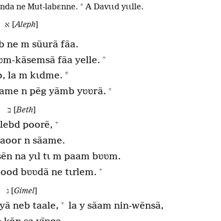
*
ɩɩnda ne Mut-labɛnne.
A Davɩɩd yɩɩlle.
א [
Aleph
]
 ne m sũurã fãa.
+
m-kãsemsã fãa yelle.
*
, la m kɩdme.
+
lame n pẽg yãmb yʋʋrã.
ב [
Beth
]
+
lebd poorẽ,
 taoor n sãame.
n na yɩl tɩ m paam bʋʋm.
+
aood bʋʋdã ne tɩrlem.
ג [
Gimel
]
+
ã neb taale,
la y sãam nin-wẽnsã,