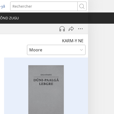
-yã
vre
Rechercher
e
TÕND ZUGU
velle
être)
KARM-Y NE