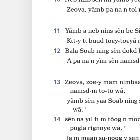
Zeova, yãmb pa na n tol
11
Yãmb a neb nins sẽn be Siy
Kɩt-y tɩ buud toɛy-toɛyã
12
Bala Soab ning sẽn dokd 
A pa na n yĩm sẽn namsd
13
Zeova, zoe-y mam nimbãa
namsd-m to-to wã,
yãmb sẽn yaa Soab ning 
+
wã,
14
sẽn na yɩl tɩ m tõog n mo
+
puglã rignoyẽ wã,
la m maan sũ-noog y sẽn