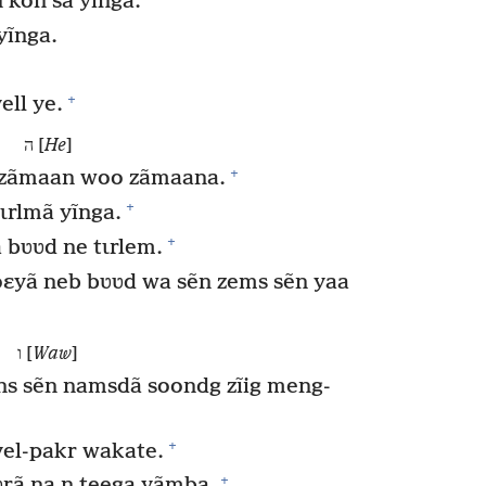
 kõn sa yĩnga.
yĩnga.
+
ell ye.
ה [
He
]
+
g zãmaan woo zãmaana.
+
ɩrlmã yĩnga.
+
 bʋʋd ne tɩrlem.
oɛyã neb bʋʋd wa sẽn zems sẽn yaa
ו [
Waw
]
ns sẽn namsdã soondg zĩig meng-
+
el-pakr wakate.
+
rã na n teega yãmba.