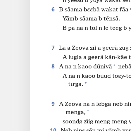
n yẽesd b yʋyã wakat sẽn
6
B sãama bɛɛbã wakat fãa 
Yãmb sãama b tẽnsã.
B pa na n tol n le tẽeg b y
7
La a Zeova zĩi a geerã zu
A lugla a geerã kãn-kãe t
8
*
A na n kaoo dũniyã
nebã
A na n kaoo buud toɛy-t
+
tɩrga.
9
A Zeova na n lebga neb ni
+
menga,
soondg zĩig meng-meng y
10
Neb nins sẽn mi yãmb yʋʋ