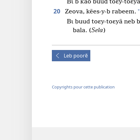
Bɩ b kao buud toɛy-toɛy
20
+
Zeova, kẽes-y-b rabeem.
Bɩ buud toɛy-toɛyã neb b
bala. (
Sela
)
Leb poorẽ
Copyrights pour cette publication