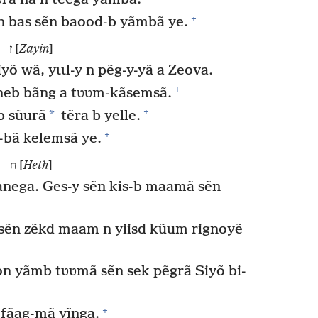
+
 n bas sẽn baood-b yãmbã ye.
ז [
Zayin
]
õ wã, yɩɩl-y n pẽg-y-yã a Zeova.
+
 neb bãng a tʋʋm-kãsemsã.
+
*
b sũurã
tẽra b yelle.
+
-bã kelemsã ye.
ח [
Heth
]
nega. Ges-y sẽn kis-b maamã sẽn
sẽn zẽkd maam n yiisd kũum rignoyẽ
on yãmb tʋʋmã sẽn sek pẽgrã Siyõ bi-
+
 fãag-mã yĩnga.