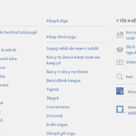
Kibayã zĩiga
Y TÕE N K
ẽn be tõnd sɩtã pʋgẽ
Kos-y
Kibay tõnd zugu
soab 
Zĩis 
Sogsg nebã sẽn wae n sokdẽ
la seb-bi
(ouvre
tigis
Kos-y t’a Zeova Kaset soab wa
une
booll sɛba
Vide
kaag-yã
nouvelle
ore
fenêtre)
Bao-y n sõs-y ne tõndo
mba
bao
Betɛl-dãmb kaagre
ẽndre
Tigissã
Kũu
(ouvre
Tẽegrã
une
ba
nouvelle
Conventions
Wat
e
fenêtre)
(ouvre
VAE
D tʋʋmã
une
õ
nouvelle
B sẽn togse
a
fenêtre)
Dũniyã gill zugu