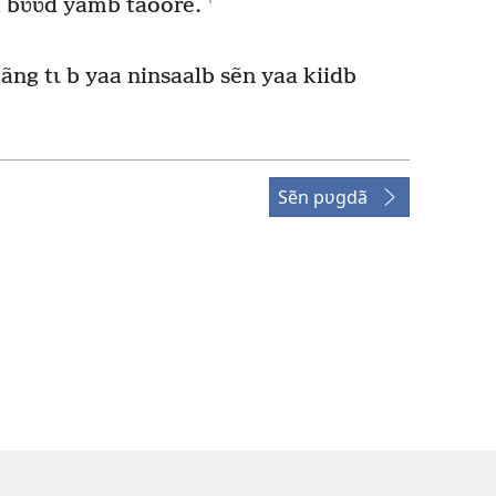
ã bʋʋd yãmb taoore.
ãng tɩ b yaa ninsaalb sẽn yaa kiidb
Sẽn pʋgdã