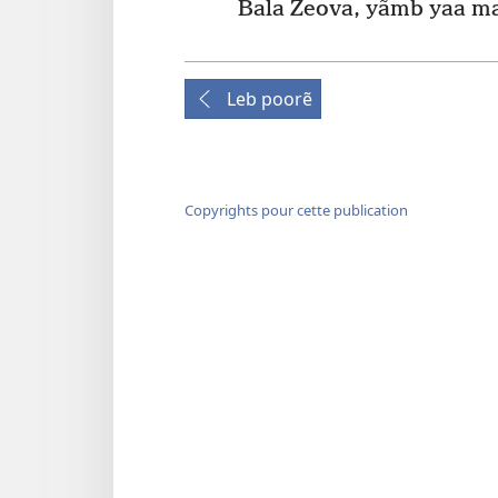
Bala Zeova, yãmb yaa ma
Leb poorẽ
Copyrights pour cette publication