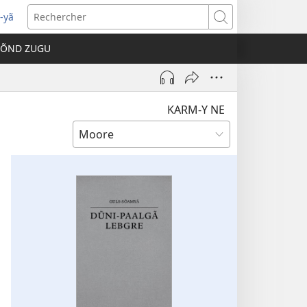
-yã
vre
Rechercher
e
TÕND ZUGU
velle
être)
KARM-Y NE