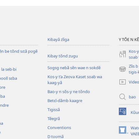
Kibayã zĩiga
Y TÕE N K
ẽn be tõnd sɩtã pʋgẽ
Kos-y
Kibay tõnd zugu
soab 
Zĩis 
Sogsg nebã sẽn wae n sokdẽ
la seb-bi
(ouvre
tigis
Kos-y t’a Zeova Kaset soab wa
une
booll sɛba
Vide
kaag-yã
nouvelle
ore
fenêtre)
Bao-y n sõs-y ne tõndo
mba
bao
Betɛl-dãmb kaagre
ẽndre
Tigissã
Kũu
(ouvre
Tẽegrã
une
ba
nouvelle
Conventions
Wat
e
fenêtre)
(ouvre
VAE
D tʋʋmã