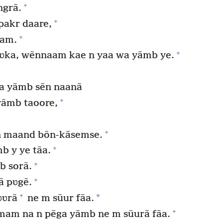
+
ngrã.
+
akr daare,
+
aam.
+
ka, wẽnnaam kae n yaa wa yãmb ye.
ãa yãmb sẽn naanã
+
ãmb taoore,
+
n maand bõn-kãsemse.
+
 y ye tãa.
+
 sorã.
+
ã pʋgẽ.
+
*
ʋʋrã
ne m sũur fãa.
+
am na n pẽga yãmb ne m sũurã fãa.