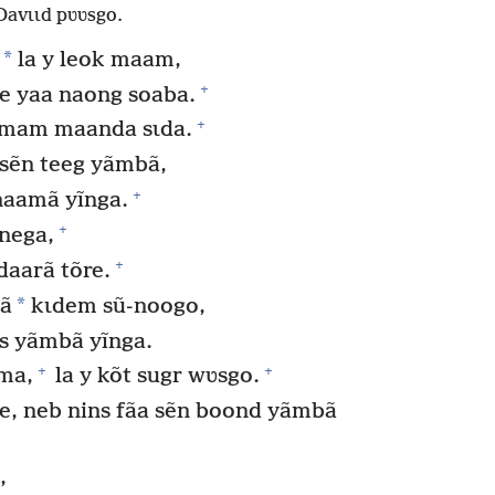
Davɩɩd pʋʋsgo.
*
la y leok maam,
+
e yaa naong soaba.
+
 mam maanda sɩda.
sẽn teeg yãmbã,
+
aamã yĩnga.
+
nega,
+
aarã tõre.
*
dã
kɩdem sũ-noogo,
s yãmbã yĩnga.
+
+
ma,
la y kõt sugr wʋsgo.
e, neb nins fãa sẽn boond yãmbã
,