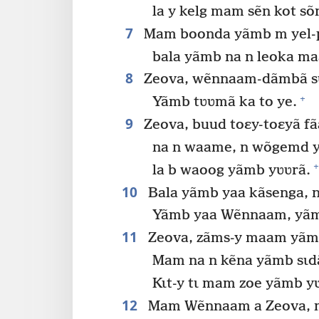
la y kelg mam sẽn kot sõ
7
Mam boonda yãmb m yel-p
bala yãmb na n leoka m
8
Zeova, wẽnnaam-dãmbã sʋ
+
Yãmb tʋʋmã ka to ye.
9
Zeova, buud toɛy-toɛyã f
na n waame, n wõgemd y
+
la b waoog yãmb yʋʋrã.
10
Bala yãmb yaa kãsenga, 
Yãmb yaa Wẽnnaam, yãmb
11
Zeova, zãms-y maam yãmb
Mam na n kẽna yãmb sɩd
Kɩt-y tɩ mam zoe yãmb y
12
Mam Wẽnnaam a Zeova, m