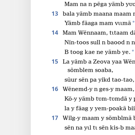
Mam na n pẽga yãmb yʋʋr
13
bala yãmb maana maam n
*
Yãmb fãaga mam vɩɩmã
14
Mam Wẽnnaam, tɩtaam dãm
Nin-toos sull n baood n
*
B toog kae ne yãmb ye.
15
La yãmb a Zeova yaa Wẽn
sõmblem soaba,
sũur sẽn pa yikd tao-tao,
16
Wẽnemd-y n ges-y maam, 
Kõ-y yãmb tʋm-tʋmdã y 
la y fãag y yem-poakã bi
17
Wilg-y maam y sõmblmã 
sẽn na yɩl tɩ sẽn kis-b m