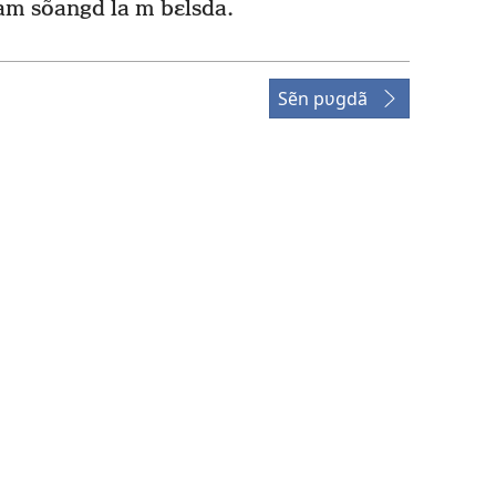
m sõangd la m bɛlsda.
Sẽn pʋgdã