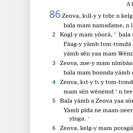
A 
86
Zeova, kɩll-y y tʋbr n kelg
bala mam namsdame, n l
2
*
Kogl-y mam yõorã,
bala
Fãag-y yãmb tʋm-tʋmdã 
yãmb sẽn yaa mam Wẽnn
3
Zeova, zoe-y mam nimbãa
bala mam boonda yãmb d
4
Zeova, kɩt-y tɩ y tʋm-tʋm
*
mam sẽn wẽnemd
n tee
5
Bala yãmb a Zeova yaa sõ
Yãmb pida ne maan-neer
+
yĩnga.
6
Zeova, kelg-y mam pʋʋsgã