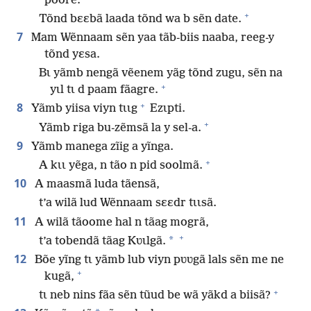
poorẽ.
+
Tõnd bɛɛbã laada tõnd wa b sẽn date.
7
Mam Wẽnnaam sẽn yaa tãb-biis naaba, reeg-y
tõnd yɛsa.
Bɩ yãmb nengã vẽenem yãg tõnd zugu, sẽn na
+
yɩl tɩ d paam fãagre.
+
8
Yãmb yiisa viyn tɩɩg
Ezɩpti.
+
Yãmb riga bu-zẽmsã la y sel-a.
9
Yãmb manega zĩig a yĩnga.
+
A kɩɩ yẽga, n tão n pid soolmã.
10
A maasmã luda tãensã,
t’a wilã lud Wẽnnaam sɛɛdr tɩɩsã.
11
A wilã tãoome hal n tãag mogrã,
+
*
t’a tobendã tãag Kʋɩlgã.
12
Bõe yĩng tɩ yãmb lub viyn pʋʋgã lals sẽn me ne
+
kugã,
+
tɩ neb nins fãa sẽn tũud be wã yãkd a biisã?