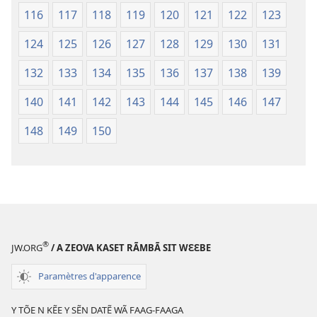
116
117
118
119
120
121
122
123
124
125
126
127
128
129
130
131
132
133
134
135
136
137
138
139
140
141
142
143
144
145
146
147
148
149
150
®
JW.ORG
/ A ZEOVA KASET RÃMBÃ SIT WƐƐBE
Paramètres d'apparence
Y TÕE N KẼE Y SẼN DATẼ WÃ FAAG-FAAGA