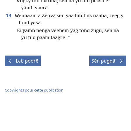
Kogl-y tõnd vɩɩmã, sẽn na yɩl tɩ d pʋʋs ne
yãmb yʋʋrã.
19
Wẽnnaam a Zeova sẽn yaa tãb-biis naaba, reeg-y
tõnd yɛsa.
Bɩ yãmb nengã vẽenem yãg tõnd zugu, sẽn na
+
yɩl tɩ d paam fãagre.
Leb poorẽ
Sẽn pʋgdã
Copyrights pour cette publication