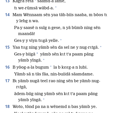
13
*
Kãgrã retã
sãamd-a lame,
+
tɩ we-rũmsã wãbd-a.
14
Mam Wẽnnaam sẽn yaa tãb-biis naaba, m bõos tɩ
y lebg n wa.
Pa-y saasẽ n sulg n gese, n yã bũmb ning sẽn
maandã!
+
Ges-y y viyn tɩɩgã yelle.
+
15
Yaa tɩɩg ning yãmb sẽn da sel ne y nug-rɩtgã.
*
Ges-y biigã
yãmb sẽn kɩt t’a paam pãng
+
yãmb yĩngã.
+
16
B yõog-a-la bugum
la b kɛɛg-a n lubi.
Yãmb sã n tãs fãa, nin-buiidã sãamdame.
17
Bɩ yãmb nugã teel rao ning sẽn be yãmb nug-
rɩtgã,
ãdem-biig ning yãmb sẽn kɩt t’a paam pãng
+
yãmb yĩngã.
18
Woto, tõnd pa na n wẽnemd n bas yãmb ye.