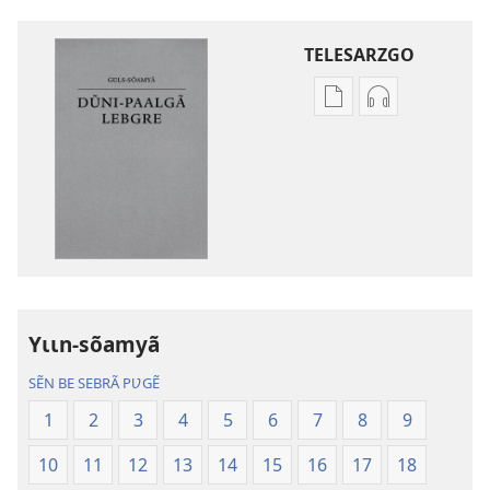
TELESARZGO
Options
Options
de
de
téléchargement
téléchargem
des
des
publications
enregistreme
numériques
audio
Gʋls-
Gʋls-
sõamyã,
sõamyã,
Dũni-
Dũni-
Yɩɩn-sõamyã
paalgã
paalgã
lebgre
lebgre
SẼN BE SEBRÃ PƲGẼ
1
2
3
4
5
6
7
8
9
10
11
12
13
14
15
16
17
18