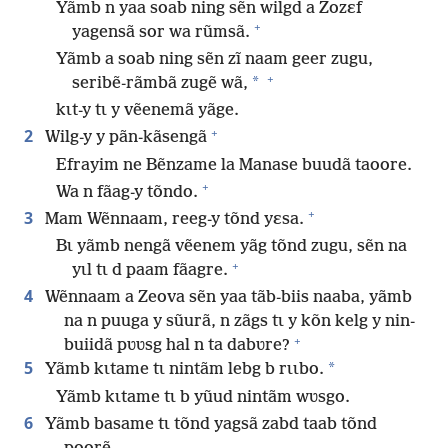
Yãmb n yaa soab ning sẽn wilgd a Zozɛf
+
yagensã sor wa rũmsã.
Yãmb a soab ning sẽn zĩ naam geer zugu,
+
*
seribẽ-rãmbã zugẽ wã,
kɩt-y tɩ y vẽenemã yãge.
+
2
Wilg-y y pãn-kãsengã
Efrayim ne Bẽnzame la Manase buudã taoore.
+
Wa n fãag-y tõndo.
+
3
Mam Wẽnnaam, reeg-y tõnd yɛsa.
Bɩ yãmb nengã vẽenem yãg tõnd zugu, sẽn na
+
yɩl tɩ d paam fãagre.
4
Wẽnnaam a Zeova sẽn yaa tãb-biis naaba, yãmb
na n puuga y sũurã, n zãgs tɩ y kõn kelg y nin-
+
buiidã pʋʋsg hal n ta dabʋre?
5
*
Yãmb kɩtame tɩ nintãm lebg b rɩɩbo.
Yãmb kɩtame tɩ b yũud nintãm wʋsgo.
6
Yãmb basame tɩ tõnd yagsã zabd taab tõnd