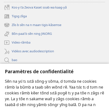
Kos-y t’a Zeova Kaset soab wa kaag-yã
Tigsg zĩiga
(ouvre
une
Zĩis b sẽn na n maan tigis-kãsemse
(ouvre
nouvelle
une
fenêtre)
Bõn-paal b sẽn ning JW.ORG
nouvelle
fenêtre)
Video-rãmba
Vidéos avec audiodescription
bao
Paramètres de confidentialité
Kũuni
(ouvre
une
Sẽn na yɩl tɩ sɩtã sõng-y sõma, d tʋmda ne cookies
nouvelle
Watchtower SƐB VAEESG ZĨIGA™
rãmb la bũmb a taab sẽn wõnd rẽ. Yaa tɩlɛ tɩ d tʋm ne
(ouvre
fenêtre)
cookies rãmb kẽer tõnd sɩtã pʋgẽ tɩ y pa tõe n zãgs rẽ
une
®
JW Hub
nouvelle
ye. La y tõe n sakame wall y zãgs cookies rãmb a
(ouvre
fenêtre)
une
taabã d sẽn ning yãmb sõngr yĩng balã. D pa na n
nouvelle