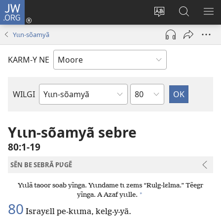
JW.ORG
Pak-
y-
Toeem-
Bao-
Y
yã
y
y
SẼ
Yɩɩn-sõamyã
(ouvre
buud-
bũmb
TÕ
une
gomdã
JW.ORG
N
KARM-Y NE
nouvelle
YÃ
fenêtre)
Sak
WILGI
Livre
de
la
Yɩɩn-sõamyã sebre
Bible
80:1-19
SẼN BE SEBRÃ PƲGẼ
Yɩɩlã taoor soab yĩnga. Yɩɩndame tɩ zems “Rulg-lɛlma.” Tẽegr
+
yĩnga. A Azaf yɩɩlle.
80
Israyɛll pe-kɩɩma, kelg-y-yã.