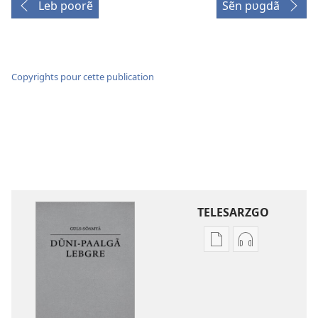
Leb poorẽ
Sẽn pʋgdã
Copyrights pour cette publication
TELESARZGO
Options
Options
de
de
téléchargement
téléchargem
des
des
publications
enregistreme