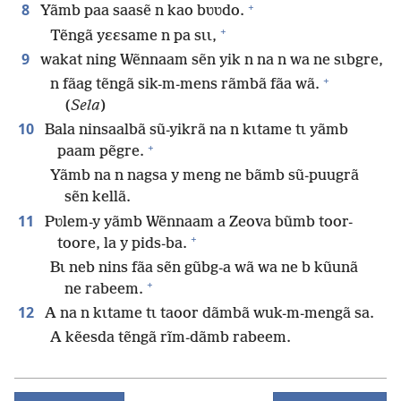
+
8
Yãmb paa saasẽ n kao bʋʋdo.
+
Tẽngã yɛɛsame n pa sɩɩ,
9
wakat ning Wẽnnaam sẽn yik n na n wa ne sɩbgre,
+
n fãag tẽngã sik-m-mens rãmbã fãa wã.
(
Sela
)
10
Bala ninsaalbã sũ-yikrã na n kɩtame tɩ yãmb
+
paam pẽgre.
Yãmb na n nagsa y meng ne bãmb sũ-puugrã
sẽn kellã.
11
Pʋlem-y yãmb Wẽnnaam a Zeova bũmb toor-
+
toore, la y pids-ba.
Bɩ neb nins fãa sẽn gũbg-a wã wa ne b kũunã
+
ne rabeem.
12
A na n kɩtame tɩ taoor dãmbã wuk-m-mengã sa.
A kẽesda tẽngã rĩm-dãmb rabeem.