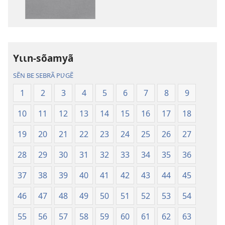
numériques
audio
Gʋls-
Gʋls-
sõamyã,
sõamyã,
Dũni-
Dũni-
Yɩɩn-sõamyã
paalgã
paalgã
lebgre
lebgre
SẼN BE SEBRÃ PƲGẼ
1
2
3
4
5
6
7
8
9
10
11
12
13
14
15
16
17
18
19
20
21
22
23
24
25
26
27
28
29
30
31
32
33
34
35
36
37
38
39
40
41
42
43
44
45
46
47
48
49
50
51
52
53
54
55
56
57
58
59
60
61
62
63