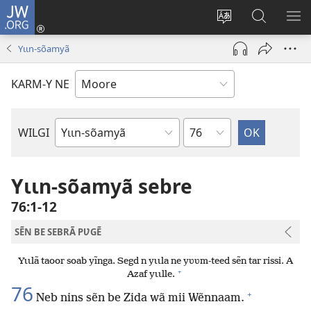
JW.ORG
Pak-
y-
Toeem-
Bao-
Y
yã
y
y
SẼ
Yɩɩn-sõamyã
(ouvre
buud-
bũmb
TÕ
une
gomdã
JW.ORG
N
KARM-Y NE
nouvelle
YÃ
fenêtre)
Sak
WILGI
Livre
de
la
Yɩɩn-sõamyã sebre
Bible
76:1-12
SẼN BE SEBRÃ PƲGẼ
Yɩɩlã taoor soab yĩnga. Segd n yɩɩla ne yʋʋm-teed sẽn tar rissi. A
+
Azaf yɩɩlle.
76
+
Neb nins sẽn be Zida wã mii Wẽnnaam.