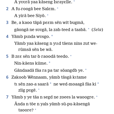
+
A yʋʋrã yaa kãseng Israyɛlle.
+
2
A fu-roogã bee Salɛm.
+
A yirã bee Siyõ.
3
Be, a kaoo tãpã pɛɛm sẽn wit bugmã,
+
gãongã ne sʋʋgã, la zab-teed a taabã.
(
Sela
)
4
*
Yãmb pɩnda wʋsgo.
Yãmb yaa kãseng n yɩɩd tãens nins zut we-
rũmsã sẽn be wã.
+
5
B zɛɛ sẽn tar-b raoodã teedo.
*
Nin-kãens kiime.
+
Gãndaadã fãa ra pa tar sõangdb ye.
6
Zakoob Wẽnnaam, yãmb tãsgã kɩtame
*
*
tɩ sẽn zao-a saarã
ne wed-moaagã fãa ki
+
zĩig pʋgẽ.
+
7
Yãmb y ye tãa n segd ne zoees la waoogre.
Ãnda n tõe n yals yãmb sũ-pu-kãsengã
+
taoore?