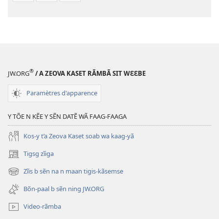
®
JW.ORG
/ A ZEOVA KASET RÃMBÃ SIT WƐƐBE
Paramètres d'apparence
Y TÕE N KẼE Y SẼN DATẼ WÃ FAAG-FAAGA
Kos-y t’a Zeova Kaset soab wa kaag-yã
Tigsg zĩiga
(ouvre
une
Zĩis b sẽn na n maan tigis-kãsemse
(ouvre
nouvelle
une
fenêtre)
Bõn-paal b sẽn ning JW.ORG
nouvelle
fenêtre)
Video-rãmba