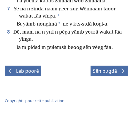
t’a yʋʋmã kaoos zãmaan woo zãmaana.
7
Yẽ na n zĩnda naam geer zug Wẽnnaam taoor
+
wakat fãa yĩnga.
+
*
Bɩ yãmb nonglmã
ne y kɩs-sɩdã kogl-a.
8
Dẽ, mam na n yɩɩl n pẽga yãmb yʋʋrã wakat fãa
+
yĩnga,
+
la m pidsd m pʋlemsã beoog sẽn vẽeg fãa.
Leb poorẽ
Sẽn pʋgdã
Copyrights pour cette publication