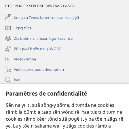
Y TÕE N KẼE Y SẼN DATẼ WÃ FAAG-FAAGA
Kos-y t’a Zeova Kaset soab wa kaag-yã
Tigsg zĩiga
(ouvre
une
Zĩis b sẽn na n maan tigis-kãsemse
(ouvre
nouvelle
une
fenêtre)
Bõn-paal b sẽn ning JW.ORG
nouvelle
fenêtre)
Video-rãmba
Vidéos avec audiodescription
bao
Paramètres de confidentialité
Kũuni
(ouvre
une
Sẽn na yɩl tɩ sɩtã sõng-y sõma, d tʋmda ne cookies
nouvelle
Watchtower SƐB VAEESG ZĨIGA™
rãmb la bũmb a taab sẽn wõnd rẽ. Yaa tɩlɛ tɩ d tʋm ne
(ouvre
fenêtre)
une
cookies rãmb kẽer tõnd sɩtã pʋgẽ tɩ y pa tõe n zãgs rẽ
®
JW Hub
nouvelle
ye. La y tõe n sakame wall y zãgs cookies rãmb a
(ouvre