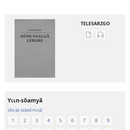
TELESARZGO
Options
Options
de
de
téléchargement
téléchargem
des
des
publications
enregistreme
numériques
audio
Gʋls-
Gʋls-
sõamyã,
sõamyã,
Dũni-
Dũni-
Yɩɩn-sõamyã
paalgã
paalgã
lebgre
lebgre
SẼN BE SEBRÃ PƲGẼ
1
2
3
4
5
6
7
8
9