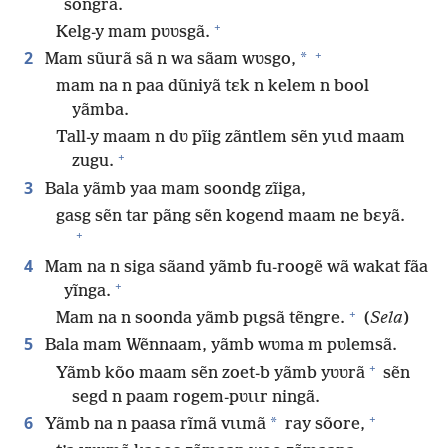
sõngrã.
+
Kelg-y mam pʋʋsgã.
+
2
*
Mam sũurã sã n wa sãam wʋsgo,
mam na n paa dũniyã tɛk n kelem n bool
yãmba.
Tall-y maam n dʋ pĩig zãntlem sẽn yɩɩd maam
+
zugu.
3
Bala yãmb yaa mam soondg zĩiga,
gasg sẽn tar pãng sẽn kogend maam ne bɛyã.
+
4
Mam na n siga sãand yãmb fu-roogẽ wã wakat fãa
+
yĩnga.
+
Mam na n soonda yãmb pɩgsã tẽngre.
(
Sela
)
5
Bala mam Wẽnnaam, yãmb wʋma m pʋlemsã.
+
Yãmb kõo maam sẽn zoet-b yãmb yʋʋrã
sẽn
segd n paam rogem-pʋɩɩr ningã.
+
6
*
Yãmb na n paasa rĩmã vɩɩmã
ray sõore,