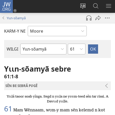
JW.ORG
Pak-
y-
Toeem-
Bao-
Y
yã
y
y
SẼ
Yɩɩn-sõamyã
(ouvre
buud-
bũmb
TÕ
une
gomdã
JW.ORG
N
KARM-Y NE
nouvelle
YÃ
fenêtre)
Sak
WILGI
Livre
de
la
Yɩɩn-sõamyã sebre
Bible
61:1-8
SẼN BE SEBRÃ PƲGẼ
Yɩɩlã taoor soab yĩnga. Segd n yɩɩla ne yʋʋm-teed sẽn tar rissi. A
Davɩɩd yɩɩlle.
61
Mam Wẽnnaam, wʋm-y mam sẽn kelemd n kot