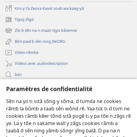
Kos-y t’a Zeova Kaset soab wa kaag-yã
Tigsg zĩiga
(ouvre
une
Zĩis b sẽn na n maan tigis-kãsemse
(ouvre
nouvelle
une
fenêtre)
Bõn-paal b sẽn ning JW.ORG
nouvelle
fenêtre)
Video-rãmba
Vidéos avec audiodescription
bao
Paramètres de confidentialité
Kũuni
(ouvre
une
Sẽn na yɩl tɩ sɩtã sõng-y sõma, d tʋmda ne cookies
nouvelle
Watchtower SƐB VAEESG ZĨIGA™
rãmb la bũmb a taab sẽn wõnd rẽ. Yaa tɩlɛ tɩ d tʋm ne
(ouvre
fenêtre)
cookies rãmb kẽer tõnd sɩtã pʋgẽ tɩ y pa tõe n zãgs rẽ
une
®
JW Hub
nouvelle
ye. La y tõe n sakame wall y zãgs cookies rãmb a
(ouvre
fenêtre)
une
taabã d sẽn ning yãmb sõngr yĩng balã. D pa na n
nouvelle