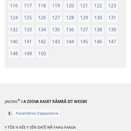
116
117
118
119
120
121
122
123
124
125
126
127
128
129
130
131
132
133
134
135
136
137
138
139
140
141
142
143
144
145
146
147
148
149
150
®
JW.ORG
/ A ZEOVA KASET RÃMBÃ SIT WƐƐBE
Paramètres d'apparence
Y TÕE N KẼE Y SẼN DATẼ WÃ FAAG-FAAGA