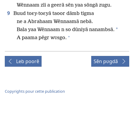
Wẽnnaam zĩi a geerã sẽn yaa sõngã zugu.
9
Buud toɛy-toɛyã taoor dãmb tigma
ne a Abrahaam Wẽnnaamã nebã.
*
Bala yaa Wẽnnaam n so dũniyã nanambsã.
+
A paama pẽgr wʋsgo.
Leb poorẽ
Sẽn pʋgdã
Copyrights pour cette publication