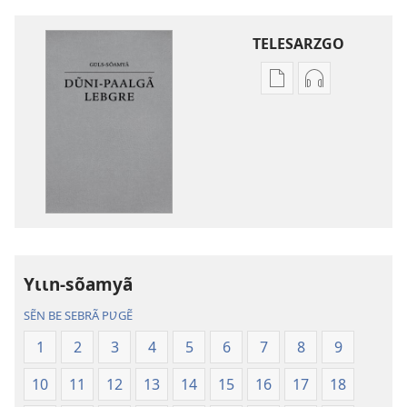
TELESARZGO
Options
Options
de
de
téléchargement
téléchargem
des
des
publications
enregistreme
numériques
audio
Gʋls-
Gʋls-
sõamyã,
sõamyã,
Dũni-
Dũni-
Yɩɩn-sõamyã
paalgã
paalgã
lebgre
lebgre
SẼN BE SEBRÃ PƲGẼ
1
2
3
4
5
6
7
8
9
10
11
12
13
14
15
16
17
18