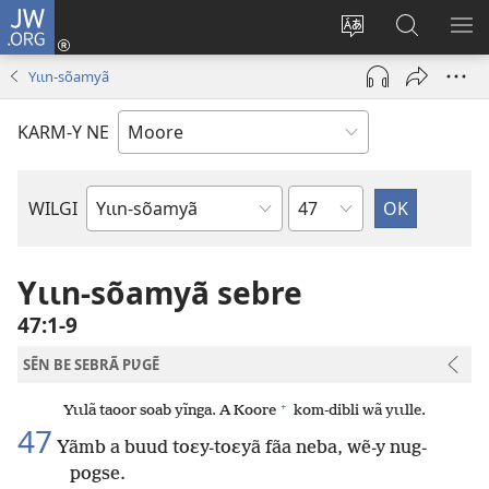
JW.ORG
Pak-
y-
Toeem-
Bao-
Y
yã
y
y
SẼ
Yɩɩn-sõamyã
(ouvre
buud-
bũmb
TÕ
une
gomdã
JW.ORG
N
KARM-Y NE
nouvelle
YÃ
fenêtre)
Sak
WILGI
Livre
de
la
Yɩɩn-sõamyã sebre
Bible
47:1-9
SẼN BE SEBRÃ PƲGẼ
+
Yɩɩlã taoor soab yĩnga. A Koore
kom-dibli wã yɩɩlle.
47
Yãmb a buud toɛy-toɛyã fãa neba, wẽ-y nug-
pogse.