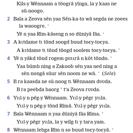
Kils-y Wẽnnaam a tõogrã yĩnga, la y kaas ne
sũ-noogo.
2
Bala a Zeova sẽn yaa Sẽn-ka-to wã segda ne zoees
+
la waoogre.
+
Yẽ n yaa Rĩm-kãseng n so dũniyã fãa.
3
A kɩtdame tɩ tõnd soogd buud toɛy-toɛya.
+
A kɩtdame tɩ tõnd tõogd soolem toɛy-toɛya.
+
4
Yẽ n yãkd tõnd rogem-pʋɩɩrã n kõt tõndo.
Yaa bũmb ning a Zakoob sẽn yaa ned ning a
+
sẽn nongã sũur sẽn noom ne wã.
(
Sela
)
5
B ra kaasda ne sũ-noog tɩ Wẽnnaam dʋʋda.
*
B ra peebda baorg
t’a Zeova rʋʋda.
6
Yɩɩl-y n pẽg-y Wẽnnaam. Yɩɩl-y pẽgr yɩɩla.
Yɩɩl-y n pẽg-y tõnd Rĩmã. Yɩɩl-y pẽgr yɩɩla.
+
7
Bala Wẽnnaam n yaa dũniyã fãa Rĩma.
Yɩɩl-y pẽgr yɩɩla, la y wilg tɩ y tara yam.
+
8
Wẽnnaam lebga Rĩm n so buud toɛy-toɛyã.