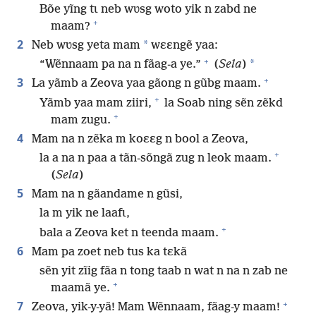
Bõe yĩng tɩ neb wʋsg woto yik n zabd ne
+
maam?
2
*
Neb wʋsg yeta mam
wɛɛngẽ yaa:
+
*
“Wẽnnaam pa na n fãag-a ye.”
(
Sela
)
+
3
La yãmb a Zeova yaa gãong n gũbg maam.
+
Yãmb yaa mam ziiri,
la Soab ning sẽn zẽkd
+
mam zugu.
4
Mam na n zẽka m koɛɛg n bool a Zeova,
+
la a na n paa a tãn-sõngã zug n leok maam.
(
Sela
)
5
Mam na n gãandame n gũsi,
la m yik ne laafɩ,
+
bala a Zeova ket n teenda maam.
6
Mam pa zoet neb tus ka tɛkã
sẽn yit zĩig fãa n tong taab n wat n na n zab ne
+
maamã ye.
+
7
Zeova, yik-y-yã! Mam Wẽnnaam, fãag-y maam!