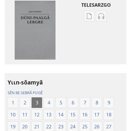
TELESARZGO
Options
Options
de
de
téléchargement
téléchargem
des
des
publications
enregistreme
numériques
audio
Gʋls-
Gʋls-
sõamyã,
sõamyã,
Dũni-
Dũni-
Yɩɩn-sõamyã
paalgã
paalgã
lebgre
lebgre
SẼN BE SEBRÃ PƲGẼ
1
2
3
4
5
6
7
8
9
10
11
12
13
14
15
16
17
18
19
20
21
22
23
24
25
26
27