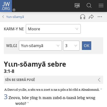
JW.ORG
Pak-
y-
Toeem-
Bao-
Y
yã
y
y
SẼ
Yɩɩn-sõamyã
(ouvre
buud-
bũmb
TÕ
une
gomdã
JW.ORG
N
KARM-Y NE
nouvelle
YÃ
fenêtre)
Sak
WILGI
Livre
de
la
Yɩɩn-sõamyã sebre
Bible
3:1-8
SẼN BE SEBRÃ PƲGẼ
+
A Davɩɩd yɩɩlle, a sẽn wa n zoet n na n põs a bi-ribl a Absalommã.
3
Zeova, bõe yĩng tɩ mam zabd-n-taasã lebg wʋsg
+
woto?