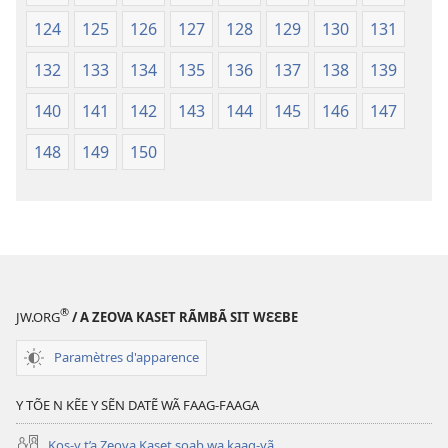
124
125
126
127
128
129
130
131
132
133
134
135
136
137
138
139
140
141
142
143
144
145
146
147
148
149
150
®
JW.ORG
/ A ZEOVA KASET RÃMBÃ SIT WƐƐBE
Paramètres d'apparence
Y TÕE N KẼE Y SẼN DATẼ WÃ FAAG-FAAGA
Kos-y t’a Zeova Kaset soab wa kaag-yã