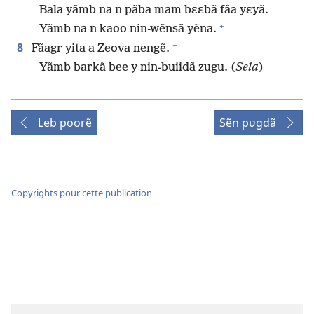
Bala yãmb na n pãba mam bɛɛbã fãa yɛyã.
+
Yãmb na n kaoo nin-wẽnsã yẽna.
+
8
Fãagr yita a Zeova nengẽ.
Yãmb barkã bee y nin-buiidã zugu. (
Sela
)
Leb poorẽ
Sẽn pʋgdã
Copyrights pour cette publication