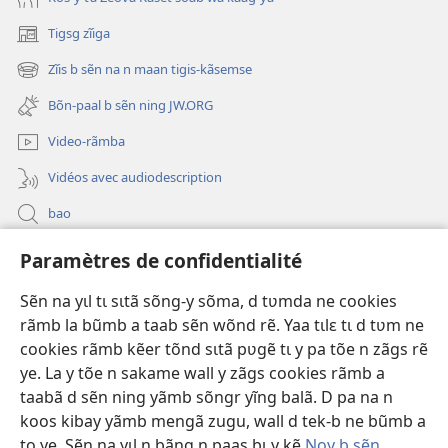
Tigsg zĩiga
(ouvre
une
Zĩis b sẽn na n maan tigis-kãsemse
(ouvre
nouvelle
une
fenêtre)
Bõn-paal b sẽn ning JW.ORG
nouvelle
fenêtre)
Video-rãmba
Vidéos avec audiodescription
bao
Paramètres de confidentialité
Kũuni
(ouvre
une
Sẽn na yɩl tɩ sɩtã sõng-y sõma, d tʋmda ne cookies
nouvelle
Watchtower SƐB VAEESG ZĨIGA™
rãmb la bũmb a taab sẽn wõnd rẽ. Yaa tɩlɛ tɩ d tʋm ne
(ouvre
fenêtre)
cookies rãmb kẽer tõnd sɩtã pʋgẽ tɩ y pa tõe n zãgs rẽ
une
®
JW Hub
nouvelle
ye. La y tõe n sakame wall y zãgs cookies rãmb a
(ouvre
fenêtre)
une
taabã d sẽn ning yãmb sõngr yĩng balã. D pa na n
nouvelle
koos kibay yãmb mengã zugu, wall d tek-b ne bũmb a
fenêtre)
to ye. Sẽn na yɩl n bãng n paas bɩ y kẽ
Noy b sẽn