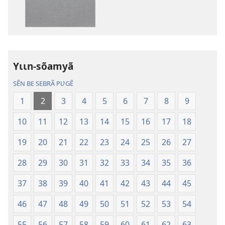
publications
enregistreme
numériques
audio
Gʋls-
Gʋls-
sõamyã,
sõamyã,
Dũni-
Dũni-
Yɩɩn-sõamyã
paalgã
paalgã
lebgre
lebgre
SẼN BE SEBRÃ PƲGẼ
1
2
3
4
5
6
7
8
9
10
11
12
13
14
15
16
17
18
19
20
21
22
23
24
25
26
27
28
29
30
31
32
33
34
35
36
37
38
39
40
41
42
43
44
45
46
47
48
49
50
51
52
53
54
55
56
57
58
59
60
61
62
63