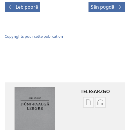
Leb poorẽ
Sẽn pʋgdã
Copyrights pour cette publication
TELESARZGO
Options
Options
de
de
téléchargement
téléchargem
des
des