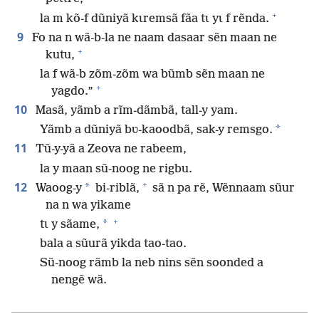
+
la m kõ-f dũniyã kɩremsã fãa tɩ yɩ f rẽnda.
9
Fo na n wã-b-la ne naam dasaar sẽn maan ne
+
kutu,
la f wã-b zõm-zõm wa bũmb sẽn maan ne
+
yagdo.”
10
Masã, yãmb a rĩm-dãmbã, tall-y yam.
*
Yãmb a dũniyã bʋ-kaoodbã, sak-y remsgo.
11
Tũ-y-yã a Zeova ne rabeem,
la y maan sũ-noog ne rigbu.
+
12
*
Waoog-y
bi-riblã,
sã n pa rẽ, Wẽnnaam sũur
na n wa yikame
+
*
tɩ y sãame,
bala a sũurã yikda tao-tao.
Sũ-noog rãmb la neb nins sẽn soonded a
nengẽ wã.