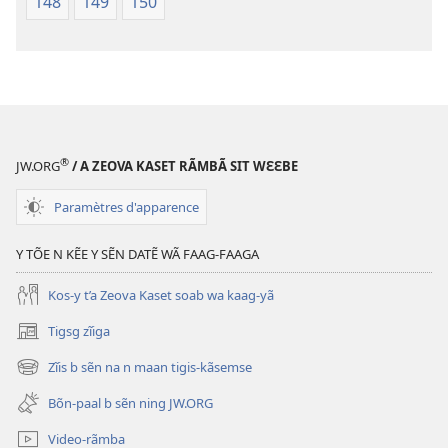
148
149
150
®
JW.ORG
/ A ZEOVA KASET RÃMBÃ SIT WƐƐBE
Paramètres d'apparence
Y TÕE N KẼE Y SẼN DATẼ WÃ FAAG-FAAGA
Kos-y t’a Zeova Kaset soab wa kaag-yã
Tigsg zĩiga
(ouvre
une
Zĩis b sẽn na n maan tigis-kãsemse
(ouvre
nouvelle
une
fenêtre)
Bõn-paal b sẽn ning JW.ORG
nouvelle
fenêtre)
Video-rãmba