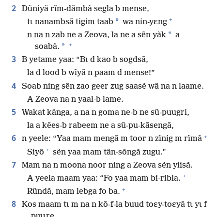
2
Dũniyã rĩm-dãmbã segla b mense,
+
*
tɩ nanambsã tigim taab
wa nin-yɛng
*
n na n zab ne a Zeova, la ne a sẽn yãk
a
+
*
soabã.
3
B yetame yaa: “Bɩ d kao b sogdsã,
la d lood b wĩyã n paam d mense!”
4
Soab ning sẽn zao geer zug saasẽ wã na n laame.
A Zeova na n yaal-b lame.
5
Wakat kãnga, a na n goma ne-b ne sũ-puugri,
la a kẽes-b rabeem ne a sũ-pu-kãsengã,
+
6
n yeele: “Yaa mam mengã m toor n zĩnig m rĩmã
+
Siyõ
sẽn yaa mam tãn-sõngã zugu.”
7
Mam na n moona noor ning a Zeova sẽn yiisã.
+
A yeela maam yaa: “Fo yaa mam bi-ribla.
+
Rũndã, mam lebga fo ba.
8
Kos maam tɩ m na n kõ-f-la buud toɛy-toɛyã tɩ yɩ f
pʋɩɩre,