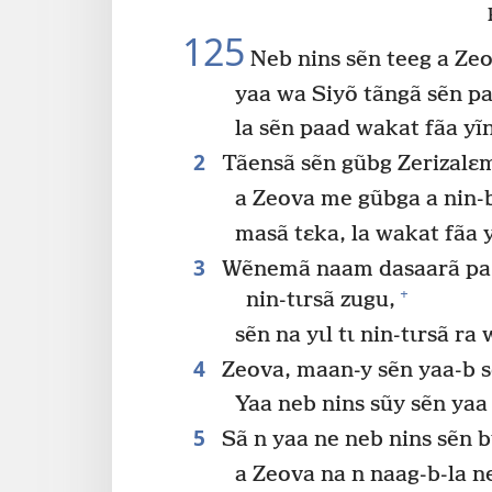
125
Neb nins sẽn teeg a Ze
yaa wa Siyõ tãngã sẽn pa
la sẽn paad wakat fãa yĩ
2
Tãensã sẽn gũbg Zerizalɛm
a Zeova me gũbga a nin-
masã tɛka, la wakat fãa 
3
Wẽnemã naam dasaarã pa na
+
nin-tɩrsã zugu,
sẽn na yɩl tɩ nin-tɩrsã r
4
Zeova, maan-y sẽn yaa-b 
Yaa neb nins sũy sẽn yaa 
5
Sã n yaa ne neb nins sẽn 
a Zeova na n naag-b-la