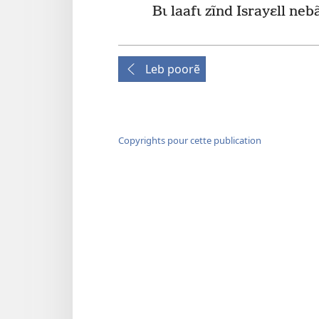
Bɩ laafɩ zĩnd Israyɛll neb
Leb poorẽ
Copyrights pour cette publication