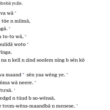
Rʋʋbã yɩɩlle.
+
ova wã
 tõe n miimã,
+
ngã.
+
 to-to wã,
+
buiidã woto
yĩnga.
 n kell n zĩnd soolem ning b sẽn kõ
+
*
a wa maand
sẽn yaa wẽng ye.
+
sõma wã neere.
+
tɩrsã.
bʋdgd n tũud b so-wẽnsã,
+
 ne tʋʋm-wẽns-maandbã n menese.