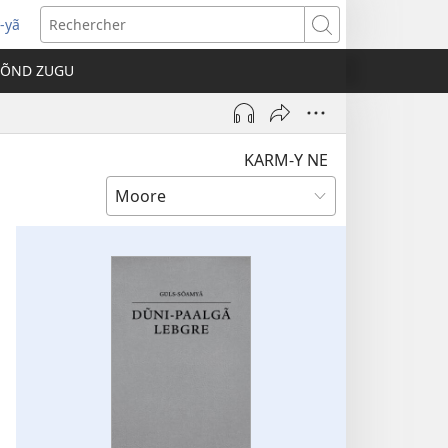
-yã
vre
Rechercher
e
TÕND ZUGU
velle
être)
KARM-Y NE