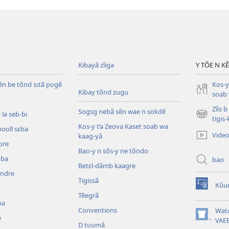
Kibayã zĩiga
Y TÕE N K
ẽn be tõnd sɩtã pʋgẽ
Kos-y
Kibay tõnd zugu
soab 
Zĩis 
Sogsg nebã sẽn wae n sokdẽ
la seb-bi
(ouvre
tigis
Kos-y t’a Zeova Kaset soab wa
une
booll sɛba
Vide
kaag-yã
nouvelle
ore
fenêtre)
Bao-y n sõs-y ne tõndo
mba
bao
Betɛl-dãmb kaagre
ẽndre
Tigissã
Kũu
(ouvre
Tẽegrã
une
ba
nouvelle
Conventions
Wat
e
fenêtre)
(ouvre
VAE
D tʋʋmã