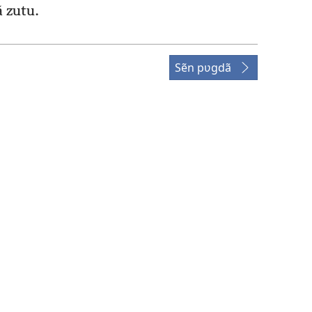
ã zutu.
Sẽn pʋgdã