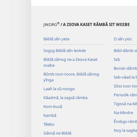
®
JW.ORG
/ A ZEOVA KASET RÃMBÃ SIT WƐƐBE
Biiblã sẽn yete
D sẽn yiisi
Sogsg Biiblã sẽn leokde
Biibl-dãmb s
Biiblã zãmsg ne a Zeova Kaset
Sɛb
soaba
Borsiir-dãmb 
Bũmb toor-toore, Biiblã zãmsg
Seb-vãad la 
yĩnga
Sõss toor-to
Laafɩ la sũ-noogo
Periodik-rã
Kãadmã, la zagsã rãmba
Tigissã na-k
Kom-bɩɩsã
Na-kẽndre
Kambã
Ẽndɛgs-rãm
Tẽebo
Noy la sagls
Siãnsã ne Biiblã