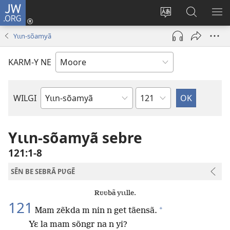
JW.ORG
Pak-
y-
Toeem-
Bao-
Y
yã
y
y
SẼ
Yɩɩn-sõamyã
(ouvre
buud-
bũmb
TÕ
une
gomdã
JW.ORG
N
KARM-Y NE
nouvelle
YÃ
fenêtre)
Sak
WILGI
Livre
de
la
Yɩɩn-sõamyã sebre
Bible
121:1-8
SẼN BE SEBRÃ PƲGẼ
Rʋʋbã yɩɩlle.
121
+
Mam zẽkda m nin n get tãensã.
Yɛ la mam sõngr na n yi?