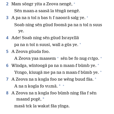
+
2
Mam sõngr yita a Zeova nengẽ,
Sẽn maan-a saasã la tẽngã nengẽ.
+
3
A pa na n tol n bas tɩ f naoorã salg ye.
Soab ning sẽn gũud foomã pa na n tol n suus
ye.
4
Ade! Soab ning sẽn gũud Israyɛllã
+
pa na n tol n suusi, wall a gũs ye.
5
A Zeova gũuda foo.
+
+
A Zeova yaa maasem
sẽn be fo nug-rɩtgo.
+
6
Wĩndga, wĩntoogã pa na n maan-f bũmb ye.
+
Yʋngo, kiuugã me pa na n maan-f bũmb ye.
+
7
A Zeova na n kogla foo ne wẽng buud fãa.
+
*
A na n kogla fo vɩɩmã.
8
A Zeova na n kogla foo bũmb ning fãa f sẽn
*
maand pʋgẽ,
masã tɛk la wakat fãa yĩnga.