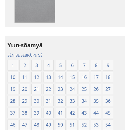
des
des
publications
enregistreme
numériques
audio
Gʋls-
Gʋls-
sõamyã,
sõamyã,
Dũni-
Dũni-
Yɩɩn-sõamyã
paalgã
paalgã
lebgre
lebgre
SẼN BE SEBRÃ PƲGẼ
1
2
3
4
5
6
7
8
9
10
11
12
13
14
15
16
17
18
19
20
21
22
23
24
25
26
27
28
29
30
31
32
33
34
35
36
37
38
39
40
41
42
43
44
45
46
47
48
49
50
51
52
53
54