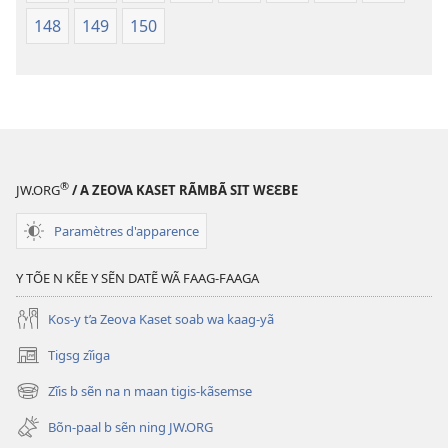
148
149
150
®
JW.ORG
/ A ZEOVA KASET RÃMBÃ SIT WƐƐBE
Paramètres d'apparence
Y TÕE N KẼE Y SẼN DATẼ WÃ FAAG-FAAGA
Kos-y t’a Zeova Kaset soab wa kaag-yã
Tigsg zĩiga
(ouvre
une
Zĩis b sẽn na n maan tigis-kãsemse
(ouvre
nouvelle
une
fenêtre)
Bõn-paal b sẽn ning JW.ORG
nouvelle