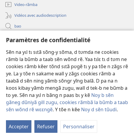
fenêtre)
Video-rãmba
Vidéos avec audiodescription
bao
Paramètres de confidentialité
Kũuni
(ouvre
une
Sẽn na yɩl tɩ sɩtã sõng-y sõma, d tʋmda ne cookies
nouvelle
Watchtower SƐB VAEESG ZĨIGA™
rãmb la bũmb a taab sẽn wõnd rẽ. Yaa tɩlɛ tɩ d tʋm ne
(ouvre
fenêtre)
cookies rãmb kẽer tõnd sɩtã pʋgẽ tɩ y pa tõe n zãgs rẽ
une
®
JW Hub
nouvelle
ye. La y tõe n sakame wall y zãgs cookies rãmb a
(ouvre
fenêtre)
une
taabã d sẽn ning yãmb sõngr yĩng balã. D pa na n
nouvelle
koos kibay yãmb mengã zugu, wall d tek-b ne bũmb a
fenêtre)
to ye. Sẽn na yɩl n bãng n paas bɩ y kẽ
Noy b sẽn
gãneg dũniyã gill zugu, cookies rãmbã la bũmb a taab
Copyright
© 2026 Watch Tower Bible and Tract Society of Pennsylvania.
Y SẼN SEGD N SAKE
|
NOY D SẼN TŨUDI
|
PARAMÈTRES DE
sẽn wõnd rẽ wɛɛngẽ
. Y tõe n kẽe
Noy d sẽn tũudi
.
M
CONFIDENTIALITÉ
la
Accepter
Refuser
Personnaliser
ta