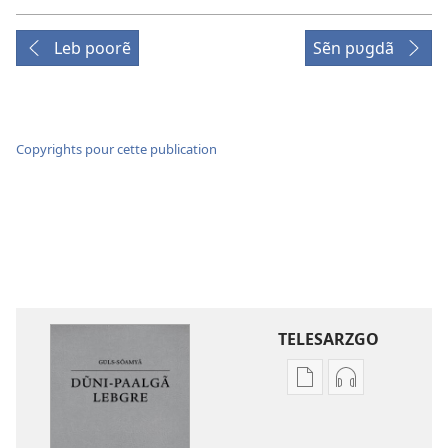
Leb poorẽ
Sẽn pʋgdã
Copyrights pour cette publication
TELESARZGO
Options
Options
de
de
téléchargement
téléchargem