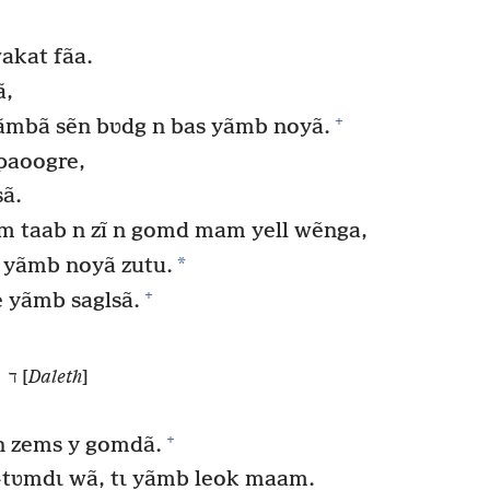
kat fãa.
ã,
+
 rãmbã sẽn bʋdg n bas yãmb noyã.
paoogre,
ã.
m taab n zĩ n gomd mam yell wẽnga,
*
yãmb noyã zutu.
+
yãmb saglsã.
ד [
Daleth
]
+
n zems y gomdã.
ʋmdɩ wã, tɩ yãmb leok maam.