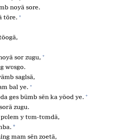
mb noyã sore.
+
 tõre.
 tõogã,
+
oyã sor zugu,
og wʋsgo.
yãmb saglsã,
+
am bal ye.
+
 da ges bũmb sẽn ka yõod ye.
sorã zugu.
 pʋlem y tʋm-tʋmdã,
*
mba.
ing mam sẽn zoetã,