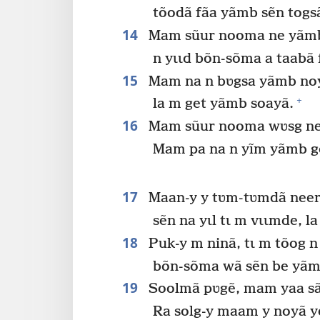
tõodã fãa yãmb sẽn togs
14
Mam sũur nooma ne yãmb
n yɩɩd bõn-sõma a taabã 
15
Mam na n bʋgsa yãmb noy
+
la m get yãmb soayã.
16
Mam sũur nooma wʋsg ne
Mam pa na n yĩm yãmb g
17
Maan-y y tʋm-tʋmdã neer
sẽn na yɩl tɩ m vɩɩmde, l
18
Puk-y m ninã, tɩ m tõog n
bõn-sõma wã sẽn be yãm
19
Soolmã pʋgẽ, mam yaa sã
Ra solg-y maam y noyã y