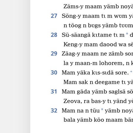
Zãms-y maam yãmb noyã
27
Sõng-y maam tɩ m wʋm y
n tõog n bʋgs yãmb tʋʋm
28
*
Sũ-sãangã kɩtame tɩ m
d
Keng-y mam daood wa s
29
Zãag-y maam ne zãmb sor
la y maan-m lohorem, n k
30
+
Mam yãka kɩs-sɩdã sore.
Mam sak n deegame tɩ yã
31
Mam gãda yãmb saglsã s
Zeova, ra bas-y tɩ yãnd 
32
*
Mam na n tũu
yãmb noyã
bala yãmb kõo maam bãn