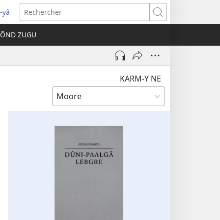
-yã
vre
Rechercher
e
TÕND ZUGU
velle
être)
KARM-Y NE