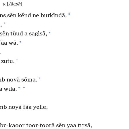
א [
Aleph
]
*
ns sẽn kẽnd ne burkĩndã,
+
.
+
ẽn tũud a saglsã,
+
fãa wã.
.
+
zutu.
+
ãmb noyã sõma.
+
*
a wɩla,
b noyã fãa yelle,
-kaoor toor-toorã sẽn yaa tɩrsã,