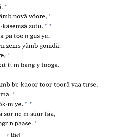
+
.
*
ãmb noyã võore,
+
*
-kãsemsã zutu.
a pa tõe n gũs ye.
ẽn zems yãmb gomdã.
+
e,
ɩt tɩ m bãng y tõogã.
mb bʋ-kaoor toor-toorã yaa tɩrse.
+
õma.
+
*
yõk-m ye.
 sor ne m sũur fãa,
*
gr n paase.
ה [
He
]