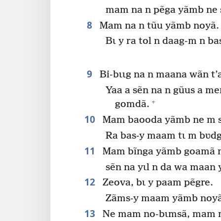
mam na n pẽga yãmb ne s
8
Mam na n tũu yãmb noyã.
Bɩ y ra tol n daag-m n ba
9
Bi-bɩɩg na n maana wãn t’a
Yaa a sẽn na n gũus a me
+
gomdã.
10
Mam baooda yãmb ne m s
Ra bas-y maam tɩ m bʋdg
11
Mam bĩnga yãmb goamã m
sẽn na yɩl n da wa maan
12
Zeova, bɩ y paam pẽgre.
Zãms-y maam yãmb noyã
13
Ne mam no-bɩmsã, mam