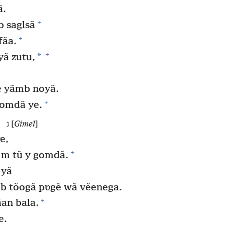
ã.
+
 saglsã
+
fãa.
+
*
ã zutu,
 yãmb noyã.
+
omdã ye.
ג [
Gimel
]
e,
+
a m tũ y gomdã.
 yã
b tõogã pʋgẽ wã vẽenega.
+
an bala.
e.