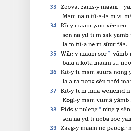
33
+
Zeova, zãms-y maam
yã
Mam na n tũ-a-la m vɩɩmã
34
Kõ-y maam yam-vẽenem
sẽn na yɩl tɩ m sak yãmb
la m tũ-a ne m sũur fãa.
35
*
Wilg-y maam sor
yãmb n
bala a kõta maam sũ-no
36
Kɩt-y tɩ mam sũurã nong 
la a ra nong sẽn nafd ma
37
Kɩt-y tɩ m ninã wẽnemd n
Kogl-y mam vɩɩmã yãmb 
38
*
Pids-y pʋleng
ning y sẽn
sẽn na yɩl tɩ nebã zoe yã
39
Zãag-y maam ne paoogr n