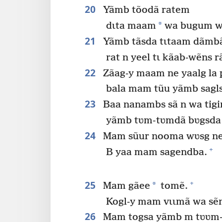
20
Yãmb tõodã ratem
*
dɩta maam
wa bugum wa
21
Yãmb tãsda tɩtaam dãmb
rat n yeel tɩ kãab-wẽns
22
Zãag-y maam ne yaalg la 
bala mam tũu yãmb sagls
23
Baa nanambs sã n wa tigi
yãmb tʋm-tʋmdã bʋgsda 
24
Mam sũur nooma wʋsg ne 
+
B yaa mam sagendba.
25
+
*
Mam gãee
tomẽ.
Kogl-y mam vɩɩmã wa sẽ
26
Mam togsa yãmb m tʋʋm-t