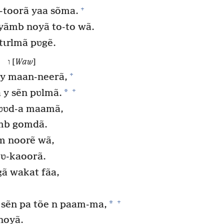
+
-toorã yaa sõma.
 yãmb noyã to-to wã.
tɩrlmã pʋgẽ.
ו [
Waw
]
+
 y maan-neerã,
+
*
 y sẽn pʋlmã.
tʋʋd-a maamã,
ãmb gomdã.
 m noorẽ wã,
ʋ-kaoorã.
ã wakat fãa,
+
*
sẽn pa tõe n paam-ma,
noyã.