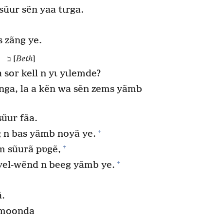
ũur sẽn yaa tɩrga.
s zãng ye.
ב [
Beth
]
 sor kell n yɩ yɩlemde?
nga, la a kẽn wa sẽn zems yãmb
ũur fãa.
+
 n bas yãmb noyã ye.
+
 sũurã pʋgẽ,
+
 yel-wẽnd n beeg yãmb ye.
.
 moonda