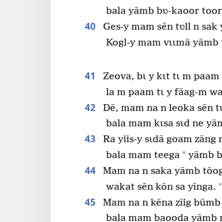
bala yãmb bʋ-kaoor toor
40
Ges-y mam sẽn tʋll n sak
Kogl-y mam vɩɩmã yãmb 
41
Zeova, bɩ y kɩt tɩ m paam
la m paam tɩ y fãag-m wa
42
Dẽ, mam na n leoka sẽn 
bala mam kɩsa sɩd ne y
43
Ra yiis-y sɩdã goam zãng
*
bala mam teega
yãmb b
44
Mam na n saka yãmb tõog
+
wakat sẽn kõn sa yĩnga.
45
Mam na n kẽna zĩig bũmb 
bala mam baooda yãmb 