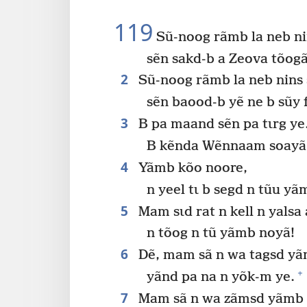
119
Sũ-noog rãmb la neb ni
sẽn sakd-b a Zeova tõogã
2
Sũ-noog rãmb la neb nins s
sẽn baood-b yẽ ne b sũy 
3
B pa maand sẽn pa tɩrg ye
B kẽnda Wẽnnaam soayã 
4
Yãmb kõo noore,
n yeel tɩ b segd n tũu y
5
Mam sɩd rat n kell n yalsa 
n tõog n tũ yãmb noyã!
6
Dẽ, mam sã n wa tagsd yãm
+
yãnd pa na n yõk-m ye.
7
Mam sã n wa zãmsd yãmb bʋ