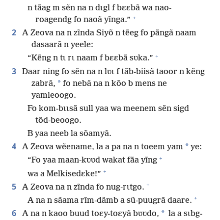
n tãag m sẽn na n dɩgl f bɛɛbã wa nao-
+
roagendg fo naoã yĩnga.”
2
A Zeova na n zĩnda Siyõ n tẽeg fo pãngã naam
dasaarã n yeele:
+
“Kẽng n tɩ rɩ naam f bɛɛbã sʋka.”
3
Daar ning fo sẽn na n lʋɩ f tãb-biisã taoor n kẽng
*
zabrã,
fo nebã na n kõo b mens ne
yamleoogo.
Fo kom-bɩɩsã sull yaa wa meenem sẽn sigd
tõd-beoogo.
B yaa neeb la sõamyã.
4
*
A Zeova wẽename, la a pa na n toeem yam
ye:
+
“Fo yaa maan-kʋʋd wakat fãa yĩng
+
wa a Melkisedɛke!”
+
5
A Zeova na n zĩnda fo nug-rɩtgo.
+
A na n sãama rĩm-dãmb a sũ-puugrã daare.
6
*
A na n kaoo buud toɛy-toɛyã bʋʋdo,
la a sɩbg-