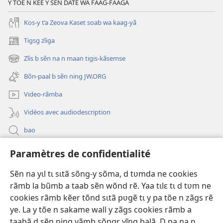
Y TÕE N KẼE Y SẼN DATẼ WÃ FAAG-FAAGA
Kos-y t’a Zeova Kaset soab wa kaag-yã
Tigsg zĩiga
(ouvre
une
Zĩis b sẽn na n maan tigis-kãsemse
(ouvre
nouvelle
une
fenêtre)
Bõn-paal b sẽn ning JW.ORG
nouvelle
fenêtre)
Video-rãmba
Vidéos avec audiodescription
bao
Paramètres de confidentialité
Kũuni
(ouvre
une
Sẽn na yɩl tɩ sɩtã sõng-y sõma, d tʋmda ne cookies
nouvelle
Watchtower SƐB VAEESG ZĨIGA™
rãmb la bũmb a taab sẽn wõnd rẽ. Yaa tɩlɛ tɩ d tʋm ne
(ouvre
fenêtre)
cookies rãmb kẽer tõnd sɩtã pʋgẽ tɩ y pa tõe n zãgs rẽ
une
®
JW Hub
nouvelle
ye. La y tõe n sakame wall y zãgs cookies rãmb a
(ouvre
fenêtre)
une
taabã d sẽn ning yãmb sõngr yĩng balã. D pa na n