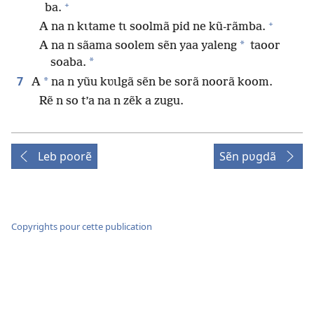
+
ba.
+
A na n kɩtame tɩ soolmã pid ne kũ-rãmba.
*
A na n sãama soolem sẽn yaa yaleng
taoor
*
soaba.
7
*
A
na n yũu kʋɩlgã sẽn be sorã noorã koom.
Rẽ n so t’a na n zẽk a zugu.
Leb poorẽ
Sẽn pʋgdã
Copyrights pour cette publication