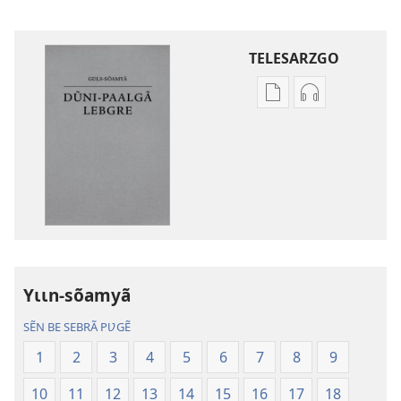
TELESARZGO
Options
Options
de
de
téléchargement
téléchargem
des
des
publications
enregistreme
numériques
audio
Gʋls-
Gʋls-
sõamyã,
sõamyã,
Dũni-
Dũni-
Yɩɩn-sõamyã
paalgã
paalgã
lebgre
lebgre
SẼN BE SEBRÃ PƲGẼ
1
2
3
4
5
6
7
8
9
10
11
12
13
14
15
16
17
18