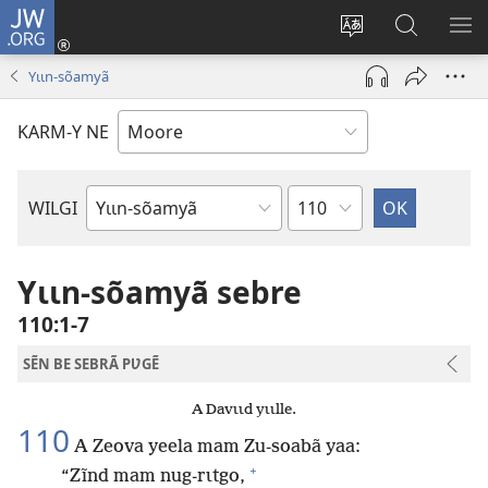
JW.ORG
Pak-
y-
Toeem-
Bao-
Y
yã
y
y
SẼ
Yɩɩn-sõamyã
(ouvre
buud-
bũmb
TÕ
une
gomdã
JW.ORG
N
KARM-Y NE
nouvelle
YÃ
fenêtre)
Sak
WILGI
Livre
de
la
Yɩɩn-sõamyã sebre
Bible
110:1-7
SẼN BE SEBRÃ PƲGẼ
A Davɩɩd yɩɩlle.
110
A Zeova yeela mam Zu-soabã yaa:
+
“Zĩnd mam nug-rɩtgo,