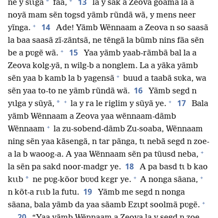
+
13
*
ne y sɩɩgã
fãa,
la y sak a Zeova goamã la a
noyã mam sẽn togsd yãmb rũndã wã, y mens neer
+
14
yĩnga.
Ade! Yãmb Wẽnnaam a Zeova n so saasã
la baa saasã zĩ-zãntsã, ne tẽngã la bũmb nins fãa sẽn
+
15
be a pʋgẽ wã.
Yaa yãmb yaab-rãmbã bal la a
Zeova kolg-yã, n wilg-b a nonglem. La a yãka yãmb
+
sẽn yaa b kamb la b yagensã
buud a taabã sʋka, wa
16
sẽn yaa to-to ne yãmb rũndã wã.
Yãmb segd n
+
+
17
*
yɩlga y sũyã,
la y ra le riglim y sũyã ye.
Bala
yãmb Wẽnnaam a Zeova yaa wẽnnaam-dãmb
+
Wẽnnaam
la zu-sobend-dãmb Zu-soaba, Wẽnnaam
ning sẽn yaa kãsengã, n tar pãnga, tɩ nebã segd n zoe-
+
a la b waoog-a. A yaa Wẽnnaam sẽn pa tũusd neba,
18
la sẽn pa sakd noor-madgr ye.
A pa basd tɩ b kao
+
+
*
kɩɩb
ne pʋg-kõor bʋʋd kɛgr ye.
A nonga sãana,
19
n kõt-a rɩɩb la futu.
Yãmb me segd n nonga
+
sãana, bala yãmb da yaa sãamb Ezɩpt soolmã pʋgẽ.
20
“Yaa yãmb Wẽnnaam a Zeova la y segd n zoe,