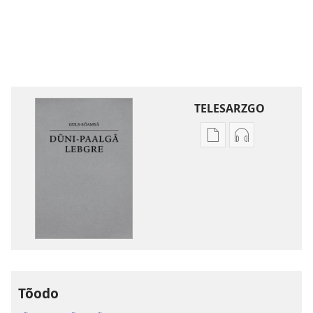
TELESARZGO
Options
Options
de
de
téléchargement
téléchargem
des
des
publications
enregistreme
numériques
audio
Gʋls-
Gʋls-
sõamyã,
sõamyã,
Dũni-
Dũni-
Tõodo
paalgã
paalgã
lebgre
lebgre