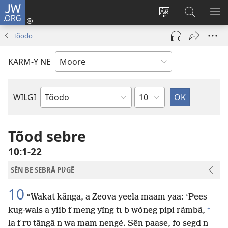
JW.ORG
Pak-
y-
Toeem-
Bao-
Y
yã
y
y
SẼ
Tõodo
(ouvre
buud-
bũmb
TÕ
une
gomdã
JW.ORG
N
KARM-Y NE
nouvelle
YÃ
fenêtre)
Sak
WILGI
Livre
de
la
Tõod sebre
Bible
10:1-22
SẼN BE SEBRÃ PƲGẼ
10
“Wakat kãnga, a Zeova yeela maam yaa: ‘Pees
+
kug-wals a yiib f meng yĩng tɩ b wõneg pipi rãmbã,
la f rʋ tãngã n wa mam nengẽ. Sẽn paase, fo segd n