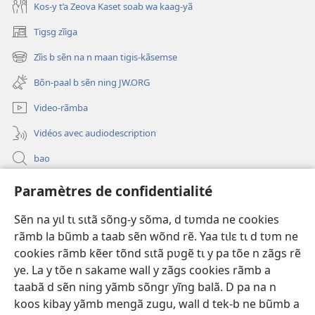
Kos-y t’a Zeova Kaset soab wa kaag-yã
Tigsg zĩiga
(ouvre
une
Zĩis b sẽn na n maan tigis-kãsemse
(ouvre
nouvelle
une
fenêtre)
Bõn-paal b sẽn ning JW.ORG
nouvelle
fenêtre)
Video-rãmba
Vidéos avec audiodescription
bao
Paramètres de confidentialité
Kũuni
(ouvre
une
Sẽn na yɩl tɩ sɩtã sõng-y sõma, d tʋmda ne cookies
nouvelle
Watchtower SƐB VAEESG ZĨIGA™
rãmb la bũmb a taab sẽn wõnd rẽ. Yaa tɩlɛ tɩ d tʋm ne
(ouvre
fenêtre)
cookies rãmb kẽer tõnd sɩtã pʋgẽ tɩ y pa tõe n zãgs rẽ
une
®
JW Hub
nouvelle
ye. La y tõe n sakame wall y zãgs cookies rãmb a
(ouvre
fenêtre)
une
taabã d sẽn ning yãmb sõngr yĩng balã. D pa na n
nouvelle
koos kibay yãmb mengã zugu, wall d tek-b ne bũmb a
fenêtre)