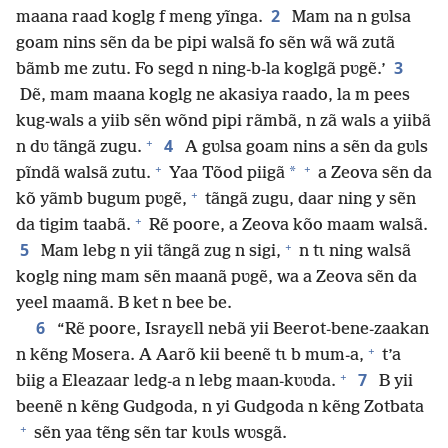
2
maana raad koglg f meng yĩnga.
Mam na n gʋlsa
goam nins sẽn da be pipi walsã fo sẽn wã wã zutã
3
bãmb me zutu. Fo segd n ning-b-la koglgã pʋgẽ.’
Dẽ, mam maana koglg ne akasiya raado, la m pees
kug-wals a yiib sẽn wõnd pipi rãmbã, n zã wals a yiibã
+
4
n dʋ tãngã zugu.
A gʋlsa goam nins a sẽn da gʋls
+
+
*
pĩndã walsã zutu.
Yaa Tõod piigã
a Zeova sẽn da
+
kõ yãmb bugum pʋgẽ,
tãngã zugu, daar ning y sẽn
+
da tigim taabã.
Rẽ poore, a Zeova kõo maam walsã.
+
5
Mam lebg n yii tãngã zug n sigi,
n tɩ ning walsã
koglg ning mam sẽn maanã pʋgẽ, wa a Zeova sẽn da
yeel maamã. B ket n bee be.
6
“Rẽ poore, Israyɛll nebã yii Beerot-bene-zaakan
+
n kẽng Mosera. A Aarõ kii beenẽ tɩ b mum-a,
t’a
+
7
biig a Eleazaar ledg-a n lebg maan-kʋʋda.
B yii
beenẽ n kẽng Gudgoda, n yi Gudgoda n kẽng Zotbata
+
sẽn yaa tẽng sẽn tar kʋɩls wʋsgã.