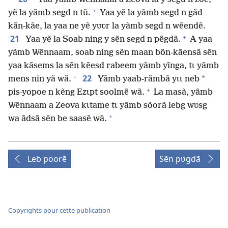
+
yẽ la yãmb segd n tũ.
Yaa yẽ la yãmb segd n gãd
kãn-kãe, la yaa ne yẽ yʋʋr la yãmb segd n wẽendẽ.
+
21
Yaa yẽ la Soab ning y sẽn segd n pẽgdã.
A yaa
yãmb Wẽnnaam, soab ning sẽn maan bõn-kãensã sẽn
yaa kãsems la sẽn kẽesd rabeem yãmb yĩnga, tɩ yãmb
+
22
*
mens nin yã wã.
Yãmb yaab-rãmbã yɩɩ neb
+
pis-yopoe n kẽng Ezɩpt soolmẽ wã.
La masã, yãmb
Wẽnnaam a Zeova kɩtame tɩ yãmb sõorã lebg wʋsg
+
wa ãdsã sẽn be saasẽ wã.
Leb poorẽ
Sẽn pʋgdã
Copyrights pour cette publication