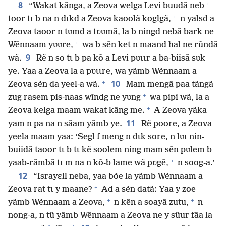
+
8
“Wakat kãnga, a Zeova welga Levi buudã neb
+
toor tɩ b na n dɩkd a Zeova kaoolã koglgã,
n yalsd a
Zeova taoor n tʋmd a tʋʋmã, la b ningd nebã bark ne
+
Wẽnnaam yʋʋre,
wa b sẽn ket n maand hal ne rũndã
9
wã.
Rẽ n so tɩ b pa kõ a Levi pʋɩɩr a ba-biisã sʋk
ye. Yaa a Zeova la a pʋɩɩre, wa yãmb Wẽnnaam a
+
10
Zeova sẽn da yeel-a wã.
Mam mengã paa tãngã
+
zug rasem pis-naas wĩndg ne yʋng
wa pipi wã, la a
+
Zeova kelga maam wakat kãng me.
A Zeova yãka
11
yam n pa na n sãam yãmb ye.
Rẽ poore, a Zeova
yeela maam yaa: ‘Segl f meng n dɩk sore, n lʋɩ nin-
buiidã taoor tɩ b tɩ kẽ soolem ning mam sẽn pʋlem b
+
yaab-rãmbã tɩ m na n kõ-b lame wã pʋgẽ,
n soog-a.’
12
“Israyɛll neba, yaa bõe la yãmb Wẽnnaam a
+
Zeova rat tɩ y maane?
Ad a sẽn datã: Yaa y zoe
+
+
yãmb Wẽnnaam a Zeova,
n kẽn a soayã zutu,
n
nong-a, n tũ yãmb Wẽnnaam a Zeova ne y sũur fãa la