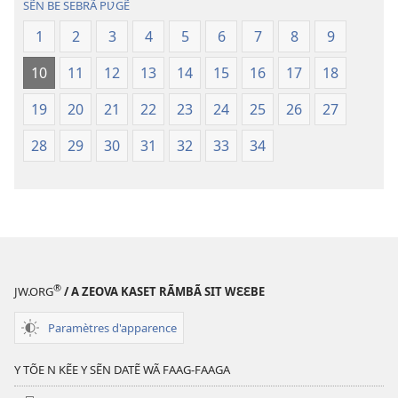
SẼN BE SEBRÃ PƲGẼ
1
2
3
4
5
6
7
8
9
10
11
12
13
14
15
16
17
18
19
20
21
22
23
24
25
26
27
28
29
30
31
32
33
34
®
JW.ORG
/ A ZEOVA KASET RÃMBÃ SIT WƐƐBE
Paramètres d'apparence
Y TÕE N KẼE Y SẼN DATẼ WÃ FAAG-FAAGA