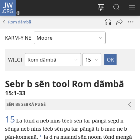
JW.ORG
Pak-
y-
Toeem-
Bao-
Y
yã
y
y
SẼ
Rom dãmbã
(ouvre
buud-
bũmb
TÕ
une
gomdã
JW.ORG
N
KARM-Y NE
nouvelle
YÃ
fenêtre)
Sak
WILGI
Livre
de
la
Sebr b sẽn tool Rom dãmbã
Bible
15:1-33
SẼN BE SEBRÃ PƲGẼ
15
La tõnd a neb nins tẽeb sẽn tar pãngã segd n
sõnga neb nins tẽeb sẽn pa tar pãngã tɩ b mao ne b
+
pãn-komsmã,
la d ra maand sẽn noom tõnd mengã