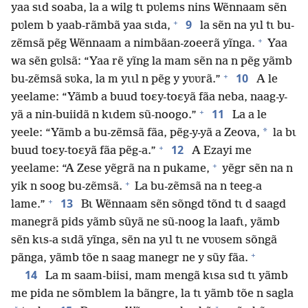
yaa sɩd soaba, la a wilg tɩ pʋlems nins Wẽnnaam sẽn
+
9
pʋlem b yaab-rãmbã yaa sɩda,
la sẽn na yɩl tɩ bu-
+
zẽmsã pẽg Wẽnnaam a nimbãan-zoeerã yĩnga.
Yaa
wa sẽn gʋlsã: “Yaa rẽ yĩng la mam sẽn na n pẽg yãmb
+
10
bu-zẽmsã sʋka, la m yɩɩl n pẽg y yʋʋrã.”
A le
yeelame: “Yãmb a buud toɛy-toɛyã fãa neba, naag-y-
+
11
yã a nin-buiidã n kɩdem sũ-noogo.”
La a le
*
yeele: “Yãmb a bu-zẽmsã fãa, pẽg-y-yã a Zeova,
la bɩ
+
12
buud toɛy-toɛyã fãa pẽg-a.”
A Ezayi me
+
yeelame: “A Zese yẽgrã na n pukame,
yẽgr sẽn na n
+
yik n soog bu-zẽmsã.
La bu-zẽmsã na n teeg-a
+
13
lame.”
Bɩ Wẽnnaam sẽn sõngd tõnd tɩ d saagd
manegrã pids yãmb sũyã ne sũ-noog la laafɩ, yãmb
sẽn kɩs-a sɩdã yĩnga, sẽn na yɩl tɩ ne vʋʋsem sõngã
+
pãnga, yãmb tõe n saag manegr ne y sũy fãa.
14
La m saam-biisi, mam mengã kɩsa sɩd tɩ yãmb
me pida ne sõmblem la bãngre, la tɩ yãmb tõe n sagla