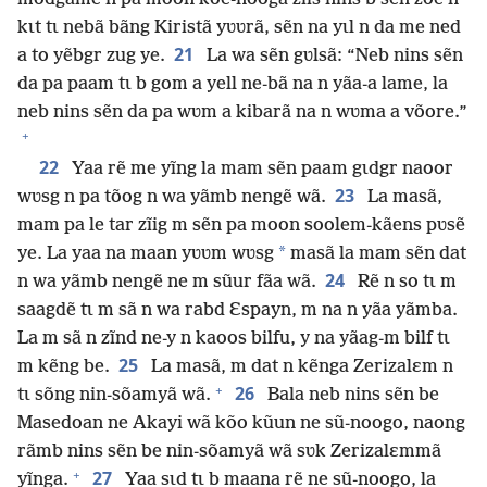
kɩt tɩ nebã bãng Kiristã yʋʋrã, sẽn na yɩl n da me ned
21
a to yẽbgr zug ye.
La wa sẽn gʋlsã: “Neb nins sẽn
da pa paam tɩ b gom a yell ne-bã na n yãa-a lame, la
neb nins sẽn da pa wʋm a kibarã na n wʋma a võore.”
+
22
Yaa rẽ me yĩng la mam sẽn paam gɩdgr naoor
23
wʋsg n pa tõog n wa yãmb nengẽ wã.
La masã,
mam pa le tar zĩig m sẽn pa moon soolem-kãens pʋsẽ
*
ye. La yaa na maan yʋʋm wʋsg
masã la mam sẽn dat
24
n wa yãmb nengẽ ne m sũur fãa wã.
Rẽ n so tɩ m
saagdẽ tɩ m sã n wa rabd Ɛspayn, m na n yãa yãmba.
La m sã n zĩnd ne-y n kaoos bilfu, y na yãag-m bilf tɩ
25
m kẽng be.
La masã, m dat n kẽnga Zerizalɛm n
+
26
tɩ sõng nin-sõamyã wã.
Bala neb nins sẽn be
Masedoan ne Akayi wã kõo kũun ne sũ-noogo, naong
rãmb nins sẽn be nin-sõamyã wã sʋk Zerizalɛmmã
+
27
yĩnga.
Yaa sɩd tɩ b maana rẽ ne sũ-noogo, la