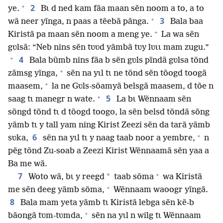
+
2
ye.
Bɩ d ned kam fãa maan sẽn noom a to, a to
+
3
wã neer yĩnga, n paas a tẽebã pãnga.
Bala baa
+
Kiristã pa maan sẽn noom a meng ye.
La wa sẽn
gʋlsã: “Neb nins sẽn tʋʋd yãmbã tʋy lʋɩɩ mam zugu.”
+
4
Bala bũmb nins fãa b sẽn gʋls pĩndã gʋlsa tõnd
+
zãmsg yĩnga,
sẽn na yɩl tɩ ne tõnd sẽn tõogd toogã
+
maasem,
la ne Gʋls-sõamyã belsgã maasem, d tõe n
+
5
saag tɩ manegr n wate.
La bɩ Wẽnnaam sẽn
sõngd tõnd tɩ d tõogd toogo, la sẽn belsd tõndã sõng
yãmb tɩ y tall yam ning Kirist Zeezi sẽn da tarã yãmb
+
6
sʋka,
sẽn na yɩl tɩ y naag taab noor a yembre,
n
pẽg tõnd Zu-soab a Zeezi Kirist Wẽnnaamã sẽn yaa a
Ba me wã.
+
7
*
Woto wã, bɩ y reegd
taab sõma
wa Kiristã
+
me sẽn deeg yãmb sõma,
Wẽnnaam waoogr yĩngã.
8
Bala mam yeta yãmb tɩ Kiristã lebga sẽn kẽ-b
+
bãongã tʋm-tʋmda,
sẽn na yɩl n wilg tɩ Wẽnnaam