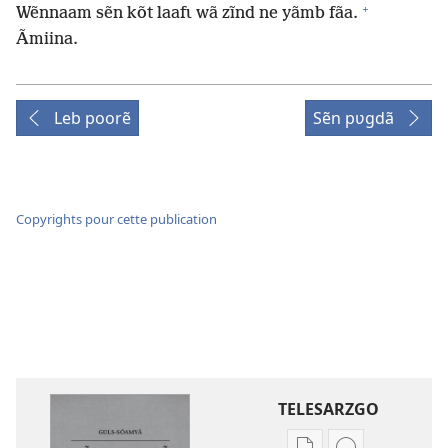
+
Wẽnnaam sẽn kõt laafɩ wã zĩnd ne yãmb fãa.
Ãmiina.
Leb poorẽ
Sẽn pʋgdã
Copyrights pour cette publication
TELESARZGO