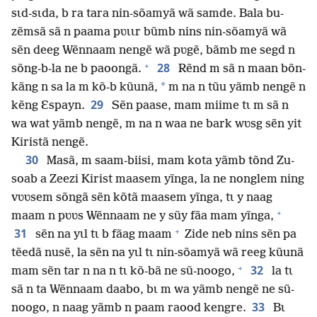
sɩd-sɩda, b ra tara nin-sõamyã wã samde. Bala bu-
zẽmsã sã n paama pʋɩɩr bũmb nins nin-sõamyã wã
sẽn deeg Wẽnnaam nengẽ wã pʋgẽ, bãmb me segd n
+
28
sõng-b-la ne b paoongã.
Rẽnd m sã n maan bõn-
*
kãng n sa la m kõ-b kũunã,
m na n tũu yãmb nengẽ n
29
kẽng Ɛspayn.
Sẽn paase, mam miime tɩ m sã n
wa wat yãmb nengẽ, m na n waa ne bark wʋsg sẽn yit
Kiristã nengẽ.
30
Masã, m saam-biisi, mam kota yãmb tõnd Zu-
soab a Zeezi Kirist maasem yĩnga, la ne nonglem ning
vʋʋsem sõngã sẽn kõtã maasem yĩnga, tɩ y naag
+
maam n pʋʋs Wẽnnaam ne y sũy fãa mam yĩnga,
+
31
sẽn na yɩl tɩ b fãag maam
Zide neb nins sẽn pa
tẽedã nusẽ, la sẽn na yɩl tɩ nin-sõamyã wã reeg kũunã
+
32
mam sẽn tar n na n tɩ kõ-bã ne sũ-noogo,
la tɩ
sã n ta Wẽnnaam daabo, bɩ m wa yãmb nengẽ ne sũ-
33
noogo, n naag yãmb n paam raood kengre.
Bɩ