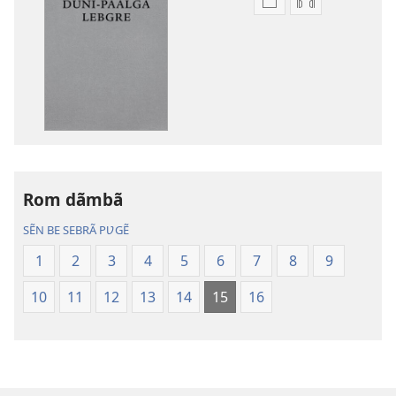
Options
Options
de
de
téléchargement
téléchargem
des
des
publications
enregistreme
numériques
audio
Gʋls-
Gʋls-
sõamyã,
sõamyã,
Dũni-
Dũni-
Rom dãmbã
paalgã
paalgã
lebgre
lebgre
SẼN BE SEBRÃ PƲGẼ
1
2
3
4
5
6
7
8
9
10
11
12
13
14
15
16