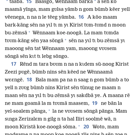
15
*
*
taaba.
Baasgo, Wẽnnaam barkã
a sẽn kõ
maamã yĩnga, mam gʋlsa yãmb n gom bũmb kẽer yell
16
vẽenega, n na n le tẽeg yãmba.
A kõo maam
bark-kãng sẽn na yɩl tɩ m yɩ Kirist tʋm-tʋmd n moon
+
bu-zẽmsã
Wẽnnaam koe-noogã. La mam tʋmda
+
tʋʋm-kãng sẽn yaa sõngã
sẽn na yɩl tɩ bu-zẽmsã yɩ
maoong sẽn tat Wẽnnaam yam, maoong vʋʋsem
sõngã sẽn kɩt tɩ lebg sõngo.
17
Rẽnd m tara bʋʋm n na n kɩdem sũ-noog Kirist
Zeezi pʋgẽ, bũmb nins sẽn kẽed ne Wẽnnaamã
18
wɛɛngẽ.
Bala mam pa na n saag n gom bũmb a to
yell n zʋʋg bũmb nins Kirist sẽn tũnug ne maam n
maan sẽn na yɩl tɩ bu-zẽmsã yɩ sakdbã ye. A maana rẽ
19
ne mam goamã la m tʋʋmã maasem,
ne bãn la
+
yel-soalem pãnga,
la ne vʋʋsem sõngã pãnga. Mam
sɩnga Zerizalɛm n gilg n ta hal Iliri soolmẽ wã, n
+
20
moon Kiristã koe-noogã sõma.
Woto, mam
modgame n pa moon koe-noogã zĩis nins b sẽn zoe n