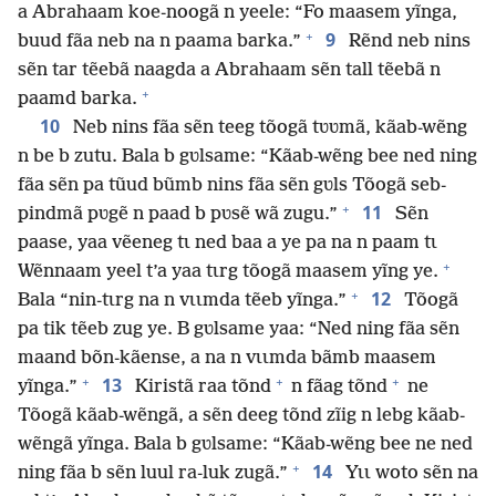
a Abrahaam koe-noogã n yeele: “Fo maasem yĩnga,
+
9
buud fãa neb na n paama barka.”
Rẽnd neb nins
sẽn tar tẽebã naagda a Abrahaam sẽn tall tẽebã n
+
paamd barka.
10
Neb nins fãa sẽn teeg tõogã tʋʋmã, kãab-wẽng
n be b zutu. Bala b gʋlsame: “Kãab-wẽng bee ned ning
fãa sẽn pa tũud bũmb nins fãa sẽn gʋls Tõogã seb-
+
11
pindmã pʋgẽ n paad b pʋsẽ wã zugu.”
Sẽn
paase, yaa vẽeneg tɩ ned baa a ye pa na n paam tɩ
+
Wẽnnaam yeel t’a yaa tɩrg tõogã maasem yĩng ye.
+
12
Bala “nin-tɩrg na n vɩɩmda tẽeb yĩnga.”
Tõogã
pa tik tẽeb zug ye. B gʋlsame yaa: “Ned ning fãa sẽn
maand bõn-kãense, a na n vɩɩmda bãmb maasem
+
+
+
13
yĩnga.”
Kiristã raa tõnd
n fãag tõnd
ne
Tõogã kãab-wẽngã, a sẽn deeg tõnd zĩig n lebg kãab-
wẽngã yĩnga. Bala b gʋlsame: “Kãab-wẽng bee ne ned
+
14
ning fãa b sẽn luul ra-luk zugã.”
Yɩɩ woto sẽn na