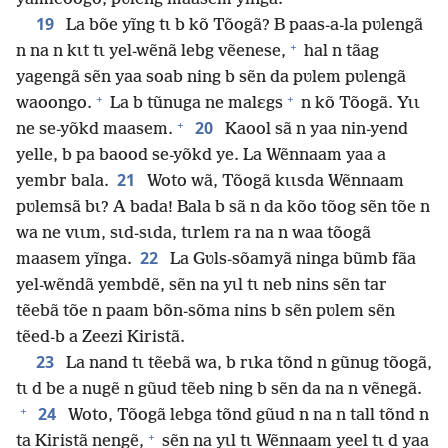
19
La bõe yĩng tɩ b kõ Tõogã? B paas-a-la pʋlengã
+
n na n kɩt tɩ yel-wẽnã lebg vẽenese,
hal n tãag
yagengã sẽn yaa soab ning b sẽn da pʋlem pʋlengã
+
+
waoongo.
La b tũnuga ne malɛgs
n kõ Tõogã. Yɩɩ
+
20
ne se-yõkd maasem.
Kaool sã n yaa nin-yend
yelle, b pa baood se-yõkd ye. La Wẽnnaam yaa a
21
yembr bala.
Woto wã, Tõogã kɩɩsda Wẽnnaam
pʋlemsã bɩ? A bada! Bala b sã n da kõo tõog sẽn tõe n
wa ne vɩɩm, sɩd-sɩda, tɩrlem ra na n waa tõogã
22
maasem yĩnga.
La Gʋls-sõamyã ninga bũmb fãa
yel-wẽndã yembdẽ, sẽn na yɩl tɩ neb nins sẽn tar
tẽebã tõe n paam bõn-sõma nins b sẽn pʋlem sẽn
tẽed-b a Zeezi Kiristã.
23
La nand tɩ tẽebã wa, b rɩka tõnd n gũnug tõogã,
tɩ d be a nugẽ n gũud tẽeb ning b sẽn da na n vẽnegã.
+
24
Woto, Tõogã lebga tõnd gũud n na n tall tõnd n
+
ta Kiristã nengẽ,
sẽn na yɩl tɩ Wẽnnaam yeel tɩ d yaa