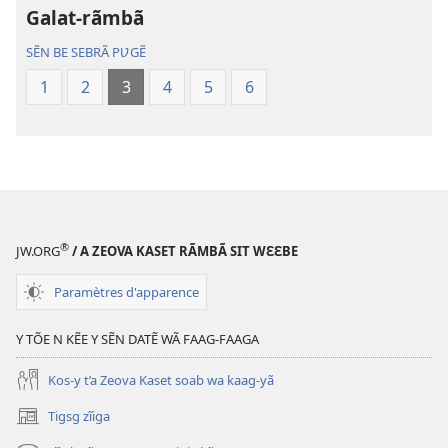
Galat-rãmbã
paalgã
paalgã
lebgre
lebgre
SẼN BE SEBRÃ PƲGẼ
1
2
3
4
5
6
®
JW.ORG
/ A ZEOVA KASET RÃMBÃ SIT WƐƐBE
Paramètres d'apparence
Y TÕE N KẼE Y SẼN DATẼ WÃ FAAG-FAAGA
Kos-y t’a Zeova Kaset soab wa kaag-yã
Tigsg zĩiga
(ouvre
une