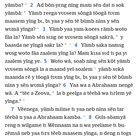
+
2
yãmba?
Ad bõn-yɛng ning mam sẽn dat n sok
*
yãmbã:
Yãmb reega vʋʋsem sõngã tõogã tʋʋm
maasem yĩng bɩ, bɩ yaa y sẽn tẽ bũmb nins y sẽn
+
3
wʋmã yĩnga?
Yãmb yaa yam-koees rãmb woto
*
fãa la? Yãmb sẽn sɩng ne vʋʋsem sõngã sakrã,
y
+
4
*
baasda ne yĩngã sakr la?
Yãmb saka namsg
wʋsg woto fãa zaalem yĩng la? Mam kɩsa sɩd tɩ pa yɩ
5
zaalem yĩng ye.
Woto wã, soab ning sẽn kõt yãmb
+
vʋʋsem sõngã la a maand yel-soalem
yãmb sʋkã
maanda rẽ y tõogã tʋʋm yĩng bɩ, bɩ yaa y sẽn tẽ bũmb
6
nins y sẽn wʋmã yĩnga?
Yaa wa a Abrahaam nengẽ
*
wã. A “tẽe a Zeova,
la b geelga a tẽebã wa tɩrlem yẽ
+
yĩnga.”
7
Vẽenega, yãmb miime tɩ yaa neb nins sẽn tar
+
8
tẽebã n yaa a Abrahaam kamba.
Gʋls-sõamyã
reng n wilgame tɩ Wẽnnaam na n wa yeelame tɩ bu-
zẽmsã neb yaa tɩrs tẽeb maasem yĩnga, n deng n togs