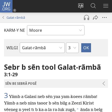
JW.ORG
Pak-
y-
Toeem-
Bao-
Y
yã
y
y
SẼ
Galat-rãmbã
(ouvre
buud-
bũmb
TÕ
une
gomdã
JW.ORG
N
KARM-Y NE
nouvelle
YÃ
fenêtre)
Sak
WILGI
Livre
de
la
Sebr b sẽn tool Galat-rãmbã
Bible
3:1-29
SẼN BE SEBRÃ PƲGẼ
3
Yãmb a Galasi neb sẽn yaa yam-koees rãmba!
Yãmb a neb nins taoor b sẽn bilg a Zeezi Kirist
+
vẽeneg n yeel tɩ b ka-a-la ra-luk zugã,
ãnda n belg