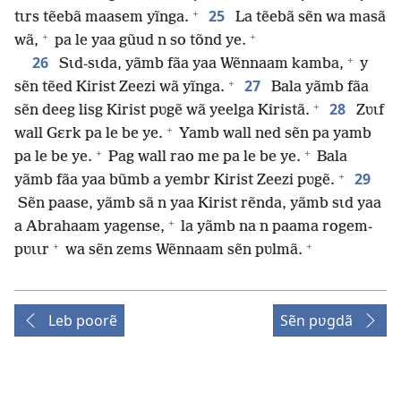
+
25
tɩrs tẽebã maasem yĩnga.
La tẽebã sẽn wa masã
+
+
wã,
pa le yaa gũud n so tõnd ye.
+
26
Sɩd-sɩda, yãmb fãa yaa Wẽnnaam kamba,
y
+
27
sẽn tẽed Kirist Zeezi wã yĩnga.
Bala yãmb fãa
+
28
sẽn deeg lisg Kirist pʋgẽ wã yeelga Kiristã.
Zʋɩf
+
wall Gɛrk pa le be ye.
Yamb wall ned sẽn pa yamb
+
+
pa le be ye.
Pag wall rao me pa le be ye.
Bala
+
29
yãmb fãa yaa bũmb a yembr Kirist Zeezi pʋgẽ.
Sẽn paase, yãmb sã n yaa Kirist rẽnda, yãmb sɩd yaa
+
a Abrahaam yagense,
la yãmb na n paama rogem-
+
+
pʋɩɩr
wa sẽn zems Wẽnnaam sẽn pʋlmã.
Leb poorẽ
Sẽn pʋgdã