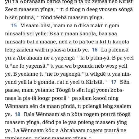
yɩl t’a Abrahaam barkã tõog n ta bu-zẽmsã neb Kirist
+
Zeezi maasem yĩnga,
tɩ d tõog n deeg vʋʋsem sõngã
+
b sẽn pʋlmã,
tõnd tẽebã maasem yĩnga.
15
M saam-biisi, mam na n dɩka makr n gom
ninsaalb yɛl yelle: B sã n maan kaoola, baa yaa
ninsaalb bal n maane, ned a to pa tõe n kɩt tɩ kaoolã
16
lebg zaalem wall n paas-a bũmb ye.
La pʋlemsã
+
yɩɩ a Abrahaam ne a yagengã
la b pʋlm-yã. B pa yeel
tɩ “ne fo yagensã,” tɩ yaa wa b gomda neb wʋsg yell
ye. B yeelame tɩ “ne fo yagengã,” tɩ wilgdẽ tɩ yaa nin-
+
17
yend yell la b gomda, rat n yeel tɩ Kiristã.
Sẽn
paase, mam yetame: Tõogã b sẽn lugl yʋʋm kobs-
+
naas la pis-tã loogr poorã
pa sãam kaool ning
Wẽnnaam sẽn da maan pĩndã, tɩ pʋlengã lebg zaalem
18
ye.
Bala Wẽnnaam sã n kõta rogem-pʋɩɩrã tõogã
maasem yĩnga, dẽnd pa le yaa pʋleng maasem yĩng
ye. La Wẽnnaam kõo a Abrahaam rogem-pʋɩɩrã ne
+
yamleoogo, pʋleng maasem yĩnga.