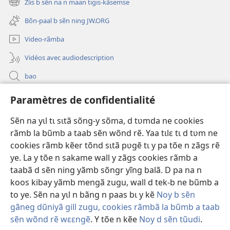
Zĩis b sẽn na n maan tigis-kãsemse
(ouvre
nouvelle
une
fenêtre)
Bõn-paal b sẽn ning JW.ORG
nouvelle
fenêtre)
Video-rãmba
Vidéos avec audiodescription
bao
Paramètres de confidentialité
Kũuni
(ouvre
une
Sẽn na yɩl tɩ sɩtã sõng-y sõma, d tʋmda ne cookies
nouvelle
Watchtower SƐB VAEESG ZĨIGA™
rãmb la bũmb a taab sẽn wõnd rẽ. Yaa tɩlɛ tɩ d tʋm ne
(ouvre
fenêtre)
cookies rãmb kẽer tõnd sɩtã pʋgẽ tɩ y pa tõe n zãgs rẽ
une
®
JW Hub
nouvelle
ye. La y tõe n sakame wall y zãgs cookies rãmb a
(ouvre
fenêtre)
une
taabã d sẽn ning yãmb sõngr yĩng balã. D pa na n
nouvelle
koos kibay yãmb mengã zugu, wall d tek-b ne bũmb a
fenêtre)
to ye. Sẽn na yɩl n bãng n paas bɩ y kẽ
Noy b sẽn
gãneg dũniyã gill zugu, cookies rãmbã la bũmb a taab
Copyright
© 2026 Watch Tower Bible and Tract Society of Pennsylvania.
Y SẼN SEGD N SAKE
|
NOY D SẼN TŨUDI
|
PARAMÈTRES DE
sẽn wõnd rẽ wɛɛngẽ
. Y tõe n kẽe
Noy d sẽn tũudi
.
M
CONFIDENTIALITÉ