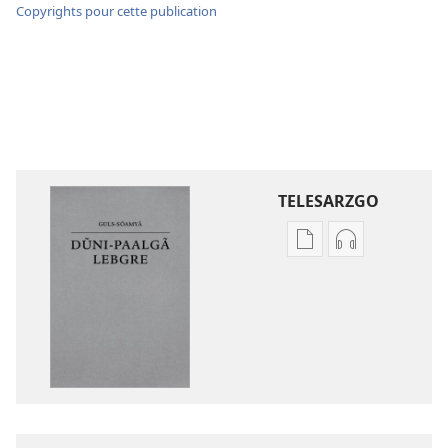
Copyrights pour cette publication
TELESARZGO
Options
Options
de
de
téléchargement
téléchargem
des
des
publications
enregistreme
numériques
audio
Gʋls-
Gʋls-
sõamyã,
sõamyã,
Dũni-
Dũni-