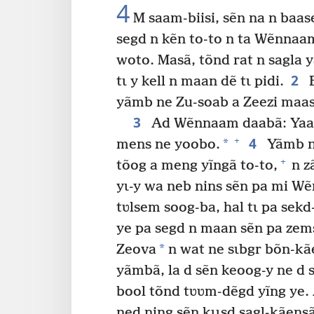
4
M saam-biisi, sẽn na n baas
segd n kẽn to-to n ta Wẽnnaa
woto. Masã, tõnd rat n sagla 
2
tɩ y kell n maan dẽ tɩ pidi.
B
yãmb ne Zu-soab a Zeezi maa
3
Ad Wẽnnaam daabã: Yaa t
4
+
*
mens ne yoobo.
Yãmb ne
+
tõog a meng yĩngã to-to,
n zã
yɩ-y wa neb nins sẽn pa mi W
tʋlsem soog-ba, hal tɩ pa sekd
ye pa segd n maan sẽn pa zems
*
Zeova
n wat ne sɩbgr bõn-kã
yãmbã, la d sẽn keoog-y ne d 
bool tõnd tʋʋm-dẽgd yĩng ye.
ned ning sẽn kɩɩsd sagl-kãens