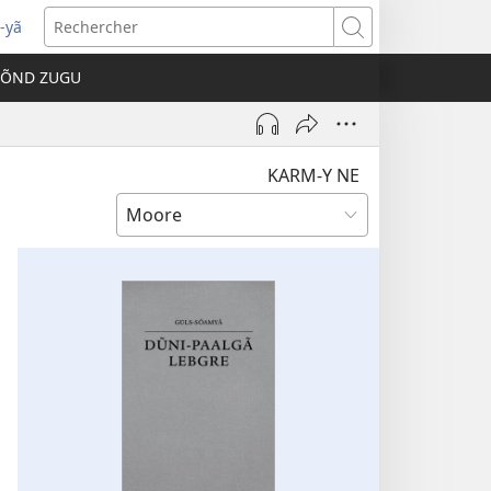
-yã
vre
Rechercher
e
TÕND ZUGU
velle
être)
KARM-Y NE