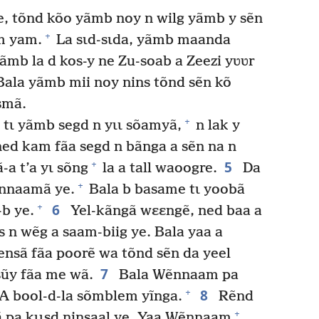
e, tõnd kõo yãmb noy n wilg yãmb y sẽn
+
m yam.
La sɩd-sɩda, yãmb maanda
yãmb la d kos-y ne Zu-soab a Zeezi yʋʋr
ala yãmb mii noy nins tõnd sẽn kõ
smã.
+
ɩ yãmb segd n yɩɩ sõamyã,
n lak y
d kam fãa segd n bãnga a sẽn na n
5
+
-a t’a yɩ sõng
la a tall waoogre.
Da
+
ẽnnaamã ye.
Bala b basame tɩ yoobã
6
+
-b ye.
Yel-kãngã wɛɛngẽ, ned baa a
 n wẽg a saam-biig ye. Bala yaa a
ensã fãa poorẽ wa tõnd sẽn da yeel
7
sũy fãa me wã.
Bala Wẽnnaam pa
8
+
 A bool-d-la sõmblem yĩnga.
Rẽnd
+
ã pa kɩɩsd ninsaal ye. Yaa Wẽnnaam