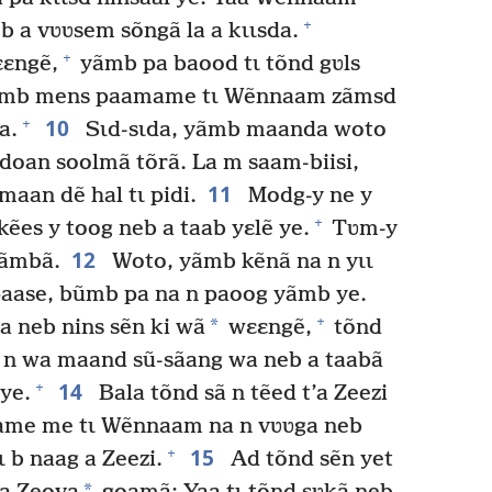
+
b a vʋʋsem sõngã la a kɩɩsda.
+
ɛɛngẽ,
yãmb pa baood tɩ tõnd gʋls
yãmb mens paamame tɩ Wẽnnaam zãmsd
10
+
a.
Sɩd-sɩda, yãmb maanda woto
doan soolmã tõrã. La m saam-biisi,
11
maan dẽ hal tɩ pidi.
Modg-y ne y
+
 kẽes y toog neb a taab yɛlẽ ye.
Tʋm-y
12
yãmbã.
Woto, yãmb kẽnã na n yɩɩ
aase, bũmb pa na n paoog yãmb ye.
+
*
a neb nins sẽn ki wã
wɛɛngẽ,
tõnd
, n wa maand sũ-sãang wa neb a taabã
14
+
ye.
Bala tõnd sã n tẽed t’a Zeezi
ame me tɩ Wẽnnaam na n vʋʋga neb
15
+
 b naag a Zeezi.
Ad tõnd sẽn yet
*