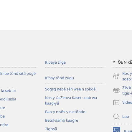
Kibayã zĩiga
Y TÕE N K
ẽn be tõnd sɩtã pʋgẽ
Kos-y
Kibay tõnd zugu
soab 
Zĩis 
Sogsg nebã sẽn wae n sokdẽ
la seb-bi
(ouvre
tigis
Kos-y t’a Zeova Kaset soab wa
une
booll sɛba
Vide
kaag-yã
nouvelle
ore
fenêtre)
Bao-y n sõs-y ne tõndo
mba
bao
Betɛl-dãmb kaagre
ẽndre
Tigissã
Kũu