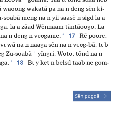
a Zeova
goamã: Yaa tɩ tõnd sʋkã neb
bã waoong wakatã pa na n deng sẽn ki-
-soabã meng na n yii saasẽ n sigd la a
ga, la a zãad Wẽnnaam tãntãoogo. La
17
+
ã na n deng n vʋʋgame.
Rẽ poore,
 vɩ wã na n naaga sẽn na n vʋʋg-bã, tɩ b
+
seg Zu-soabã
yĩngri. Woto, tõnd na n
18
+
nga.
Bɩ y ket n belsd taab ne gom-
Sẽn pʋgdã