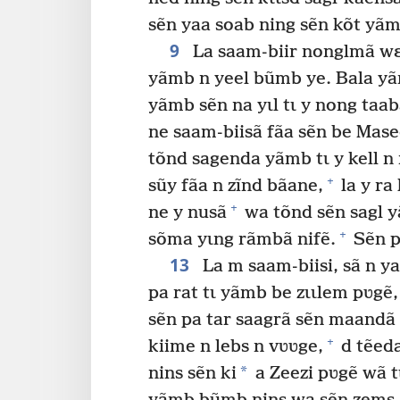
sẽn yaa soab ning sẽn kõt yãm
9
La saam-biir nonglmã w
yãmb n yeel bũmb ye. Bala 
yãmb sẽn na yɩl tɩ y nong taab
ne saam-biisã fãa sẽn be Mase
tõnd sagenda yãmb tɩ y kell n 
+
sũy fãa n zĩnd bãane,
la y ra
+
ne y nusã
wa tõnd sẽn sagl 
+
sõma yɩng rãmbã nifẽ.
Sẽn p
13
La m saam-biisi, sã n ya
pa rat tɩ yãmb be zɩɩlem pʋgẽ
sẽn pa tar saagrã sẽn maandã 
+
kiime n lebs n vʋʋge,
d tẽed
*
nins sẽn ki
a Zeezi pʋgẽ wã tɩ