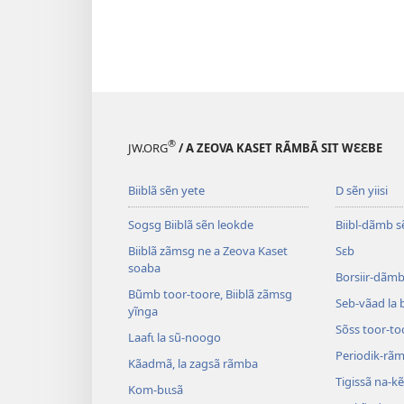
®
JW.ORG
/ A ZEOVA KASET RÃMBÃ SIT WƐƐBE
Biiblã sẽn yete
D sẽn yiisi
Sogsg Biiblã sẽn leokde
Biibl-dãmb s
Biiblã zãmsg ne a Zeova Kaset
Sɛb
soaba
Borsiir-dãmb 
Bũmb toor-toore, Biiblã zãmsg
Seb-vãad la 
yĩnga
Sõss toor-to
Laafɩ la sũ-noogo
Periodik-rã
Kãadmã, la zagsã rãmba
Tigissã na-k
Kom-bɩɩsã