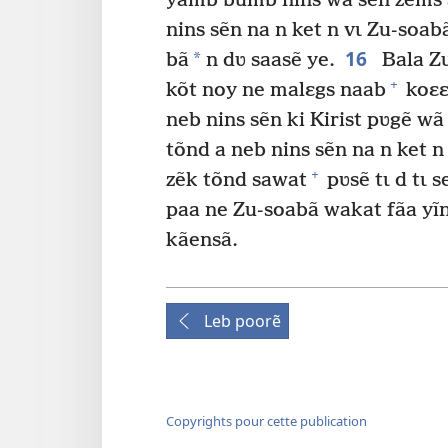
yãmb bũmb nins wa sẽn zems 
nins sẽn na n ket n vɩ Zu-soa
16
*
bã
n dʋ saasẽ ye.
Bala Zu
+
kõt noy ne malɛgs naab
koɛɛ
neb nins sẽn ki Kirist pʋgẽ w
tõnd a neb nins sẽn na n ket n
+
zẽk tõnd sawat
pʋsẽ tɩ d tɩ 
paa ne Zu-soabã wakat fãa yĩ
kãensã.
Leb poorẽ
Copyrights pour cette publication