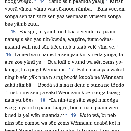
+
14
*
noog wʋsgo.
Yãmb sã n paamda yaalg
Kirist
+
yʋʋrã yĩnga, yãmb yaa sũ-noog rãmba.
Bala vʋʋsem
sõngã sẽn tar ziirã sẽn yaa Wẽnnaam vʋʋsem sõngã
bee yãmb zutu.
15
Baasgo, bɩ yãmb ned baa a yembr ra paam
namsg a sẽn yaa nin-kʋʋda, wagdre, tʋʋm-wẽns-
+
maand wall ned sẽn kẽed neb a taab yɛlẽ yĩng ye.
16
La ned sã n namsd a sẽn yaa kiris-nedã yĩnga, bɩ
+
a ra zoe yãnd ye.
Bɩ a kell n vɩɩmd wa sẽn zems yʋ-
17
kãnga, la a pẽgd Wẽnnaam.
Bala masã yaa wakat
ning b sẽn yãk n na n sɩng bʋʋdã kaoob ne Wẽnnaam
+
zakã rãmbã.
Bʋʋdã sã n na n deng n sɩnga ne tõndo,
+
neb nins sẽn pa sakd Wẽnnaam koe-noogã baasg
+
18
na n yɩɩ bõe?
“La nin-tɩrg sã n segd n modga
wʋsg n yaool n paam fãagre, bõe n na n paam wẽn-
+
19
kɩɩsd la yel-wẽn-maanda?”
Woto wã, bɩ neb
nins sẽn namsd wa sẽn zems Wẽnnaam daabã ket n
teegd Naand sẽn yaa sɩd soabã, la b maand sẽn yaa