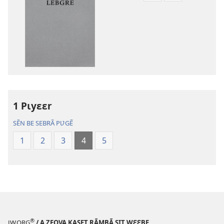
de
de
téléchargement
téléchargem
des
des
publications
enregistreme
numériques
audio
Gʋls-
Gʋls-
sõamyã,
sõamyã,
Dũni-
Dũni-
1 Pɩyɛɛr
paalgã
paalgã
lebgre
lebgre
SẼN BE SEBRÃ PƲGẼ
1
2
3
4
5
®
JW.ORG
/ A ZEOVA KASET RÃMBÃ SIT WƐƐBE