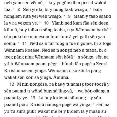
+
neb yam sẽn vẽenẽ,
la y yɩ gũusdb n pʋʋsd wakat
+
+
8
fãa.
Sẽn yɩɩda, bɩ y nong taab wʋsgo,
bala
+
9
nonglem luta yel-wẽn wʋsgo.
Maan-y taab sãand
+
10
la y ra yẽgem ye.
Yãmb ned kam fãa sẽn deeg
*
kũunã, bɩ y tall-a n sõng taaba, n yɩ Wẽnnaam barkã
sẽn pukd ne manesem toor-toorã yel-gɛtb sẽn yaa
+
11
sõma.
Ned sã n tar tõog n tõe n gome, bɩ a togs
Wẽnnaam koeese. Ned sã n sõngd neb a taaba, bɩ a
+
teeg pãng ning Wẽnnaam sẽn kõtã
n sõnge, sẽn na
+
yɩl tɩ Wẽnnaam paam pẽgr
bũmb fãa pʋgẽ a Zeezi
Kirist maasem yĩnga. Wẽnnaam n so ziir la pãng
wakat sẽn kõn sa yĩnga. Ãmiina.
12
M nin-nongdse, ra bas-y tɩ namsg toor-toorã y
+
sẽn paamd tɩ wõnd bugmã ling-yã,
wa bõn-sãang n
+
13
paamd-y ye.
La bɩ y kɩdemd sũ-noog
y sẽn
+
paamd pʋɩɩr Kiristã namsgã pʋgẽ wã yĩnga,
sẽn na
yɩl t’a ziirã pukr wakat me bɩ y kɩdem la y maan sũ-