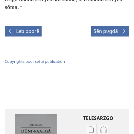
+
sõma.
Leb poorẽ
Sẽn pʋgdã
Copyrights pour cette publication
TELESARZGO
Options
Options