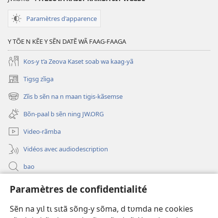
Paramètres d'apparence
Y TÕE N KẼE Y SẼN DATẼ WÃ FAAG-FAAGA
Kos-y t’a Zeova Kaset soab wa kaag-yã
Tigsg zĩiga
(ouvre
une
Zĩis b sẽn na n maan tigis-kãsemse
(ouvre
nouvelle
une
fenêtre)
Bõn-paal b sẽn ning JW.ORG
nouvelle
fenêtre)
Video-rãmba
Vidéos avec audiodescription
bao
Paramètres de confidentialité
Kũuni
(ouvre
une
Sẽn na yɩl tɩ sɩtã sõng-y sõma, d tʋmda ne cookies
nouvelle
Watchtower SƐB VAEESG ZĨIGA™