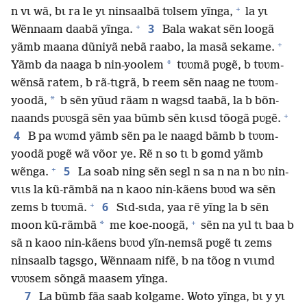
+
n vɩ wã, bɩ ra le yɩ ninsaalbã tʋlsem yĩnga,
la yɩ
+
3
Wẽnnaam daabã yĩnga.
Bala wakat sẽn loogã
+
yãmb maana dũniyã nebã raabo, la masã sekame.
*
Yãmb da naaga b nin-yoolem
tʋʋmã pʋgẽ, b tʋʋm-
wẽnsã ratem, b rã-tɩgrã, b reem sẽn naag ne tʋʋm-
*
yoodã,
b sẽn yũud rãam n wagsd taabã, la b bõn-
+
naands pʋʋsgã sẽn yaa bũmb sẽn kɩɩsd tõogã pʋgẽ.
4
B pa wʋmd yãmb sẽn pa le naagd bãmb b tʋʋm-
yoodã pʋgẽ wã võor ye. Rẽ n so tɩ b gomd yãmb
+
5
wẽnga.
La soab ning sẽn segl n sa n na n bʋ nin-
vɩɩs la kũ-rãmbã na n kaoo nin-kãens bʋʋd wa sẽn
+
6
zems b tʋʋmã.
Sɩd-sɩda, yaa rẽ yĩng la b sẽn
+
*
moon kũ-rãmbã
me koe-noogã,
sẽn na yɩl tɩ baa b
sã n kaoo nin-kãens bʋʋd yĩn-nemsã pʋgẽ tɩ zems
ninsaalb tagsgo, Wẽnnaam nifẽ, b na tõog n vɩɩmd
vʋʋsem sõngã maasem yĩnga.
7
La bũmb fãa saab kolgame. Woto yĩnga, bɩ y yɩ