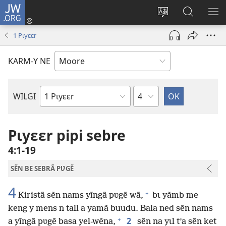
JW.ORG
Pak-
y-
Toeem-
Bao-
Y
yã
y
y
SẼ
1 Pɩyɛɛr
(ouvre
buud-
bũmb
TÕ
une
gomdã
JW.ORG
N
KARM-Y NE
nouvelle
YÃ
fenêtre)
Sak
WILGI
Livre
de
la
Pɩyɛɛr pipi sebre
Bible
4:1-19
SẼN BE SEBRÃ PƲGẼ
4
+
Kiristã sẽn nams yĩngã pʋgẽ wã,
bɩ yãmb me
keng y mens n tall a yamã buudu. Bala ned sẽn nams
+
2
a yĩngã pʋgẽ basa yel-wẽna,
sẽn na yɩl t’a sẽn ket