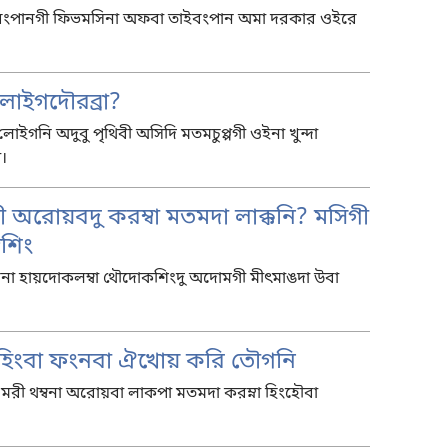
ংপানগী ফিভমসিনা অফবা তাইবংপান অমা দরকার ওইরে
লোইগদৌরব্রা?
ইগনি অদুবু পৃথিবী অসিদি মতমচুপ্পগী ওইনা খুন্দা
ি।
 অরোয়বদু করম্বা মতমদা লাক্কনি? মসিগী
বশিং
ৌননা হায়দোকলম্বা থৌদোকশিংদু অদোমগী মীৎমাঙদা উবা
 হিংবা ফংনবা ঐখোয় করি তৌগনি
মরী থম্বনা অরোয়বা লাকপা মতমদা করম্না হিংহৌবা