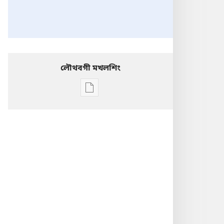
লৌথবগী মখলশিং
Publication
download
options
সন্ত্রিশগাই
অফবা
তাইবংপান
অমা
লাক্কদবগী
মতম
নকখ্রে