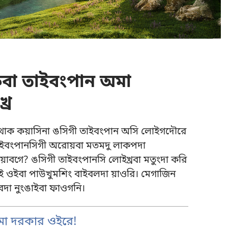
বা তাইবংপান অমা
রে
োক কয়াসিনা ঙসিগী তাইবংপান অসি লোইগদৌরে
, তাইবংপানসিগী অরোয়বা মতমদু লাকপদা
াবগে? ঙসিগী তাইবংপানসি লোইখ্রবা মতুংদা করি
ই ওইবা পাউখুমশিং বাইবলদা য়াওরি। মেগাজিন
বদা নুংঙাইবা ফাওগনি।
া দরকার ওইরে!