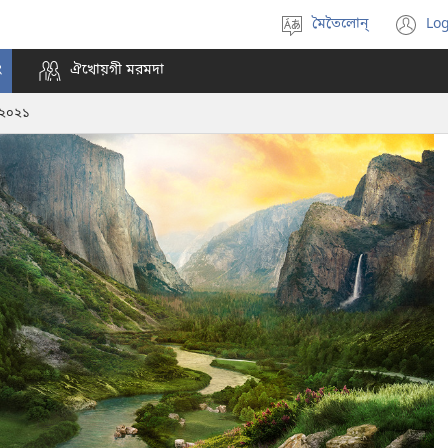
মৈতৈলোন্
Log
Select
(o
language
n
ং
ঐখোয়গী মরমদা
wi
া ২০২১