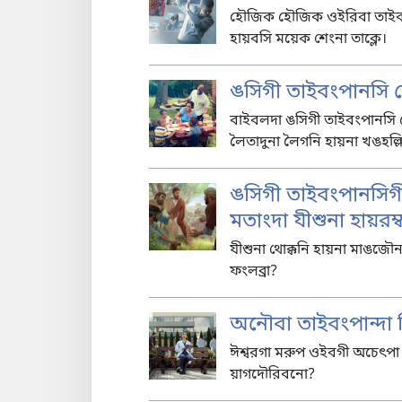
হৌজিক হৌজিক ওইরিবা তাইব
হায়বসি ময়েক শেংনা তাক্লে।
ঙসিগী তাইবংপানসি 
বাইবলদা ঙসিগী তাইবংপানসি লো
লৈতাদুনা লৈগনি হায়না খঙহল্ল
ঙসিগী তাইবংপানসিগী
মতাংদা যীশুনা হায়রম্
যীশুনা থোক্কনি হায়না মাঙজ
ফংলব্রা?
অনৌবা তাইবংপান্দা
ঈশ্বরগা মরুপ ওইবগী অচেৎপা 
য়াগদৌরিবনো?