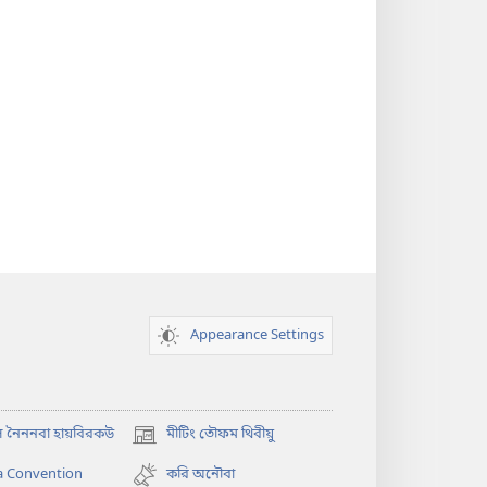
Appearance Settings
 নৈননবা হায়বিরকউ
মীটিং তৌফম থিবীয়ু
(opens
new
a Convention
করি অনৌবা
window)