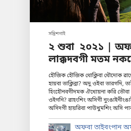
সন্ত্রিশগাই
২ শুবা ২০২১ | অফ
লাক্কদবগী মতম নকখ্
হৌজিক হৌজিক থোক্লিবা থৌদোক ৱাথ
হায়বা তাক্লিব্রা? অদু ওইবা তারগদি
হিংহৌনবগীদমক ঐখোয়না করি তৌবা য়
ওইগনি? ৱাহংশিং অসিগী নুংঙাইনীংঙা
অসিদগী হায়রিবা পাউখুমশিং অসি পা
অফবা তাইবংপান অম