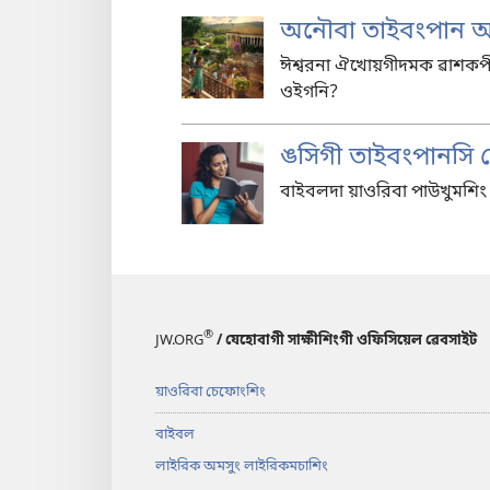
অনৌবা তাইবংপান অমা
ঈশ্বরনা ঐখোয়গীদমক ৱাশকপীখ
ওইগনি?
ঙসিগী তাইবংপানসি ল
বাইবলদা য়াওরিবা পাউখুমশি
®
JW.ORG
/ যেহোবাগী সাক্ষীশিংগী ওফিসিয়েল ৱেবসাইট
য়াওরিবা চেফোংশিং
বাইবল
লাইরিক অমসুং লাইরিকমচাশিং