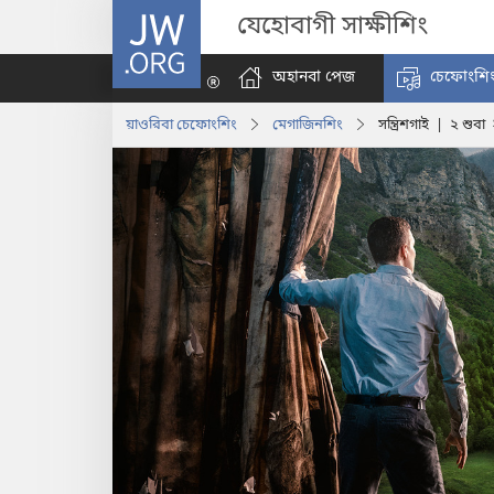
JW.ORG
যেহোবাগী সাক্ষীশিং
অহানবা পেজ
চেফোংশি
য়াওরিবা চেফোংশিং
মেগাজিনশিং
সন্ত্রিশগাই | ২ শুব