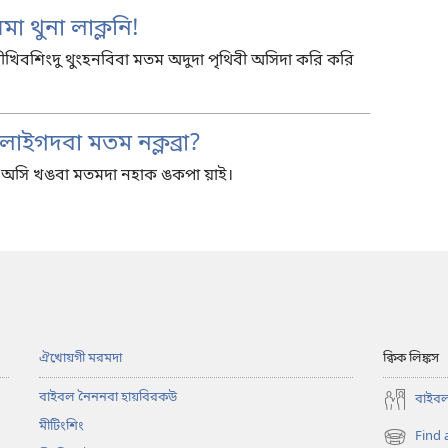
 থুনা লাক্লনি!
িবশিংদু থুংহনবিবা মতম অদুদা পৃথিবী অসিদা করি করি
োইগদবা মতম নক্লব্রা?
ং অসি খঙবা মতমদা নহাক ঙকপা য়াই।
ঐখোয়গী মরমদা
ক্বিক লিঙ্কস
বাইবল নৈননবা হায়বিরকউ
বাইবল
মীটিংশিং
Find 
(opens