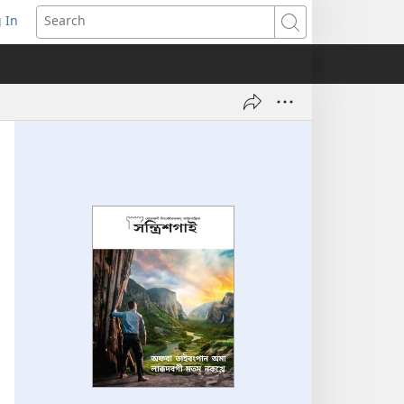
 In
pens
Search
ew
ndow)