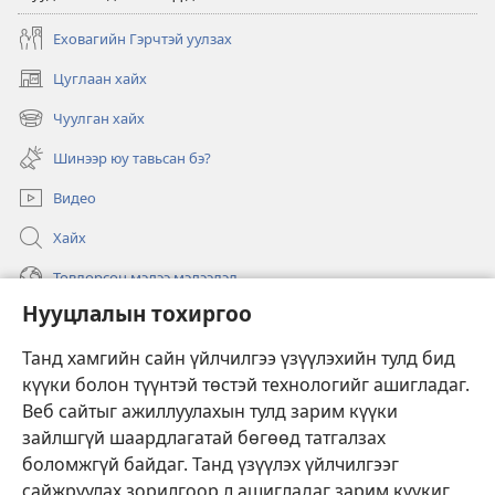
Еховагийн Гэрчтэй уулзах
Цуглаан хайх
(opens
new
Чуулган хайх
(opens
window)
new
Шинээр юу тавьсан бэ?
window)
Видео
Хайх
Төвлөрсөн мэдээ мэдээлэл
Нууцлалын тохиргоо
Тусламж
Танд хамгийн сайн үйлчилгээ үзүүлэхийн тулд бид
Хандив
(opens
күүки болон түүнтэй төстэй технологийг ашигладаг.
new
Веб сайтыг ажиллуулахын тулд зарим күүки
window)
Харуулын цамхаг ОНЛАЙН НОМЫН САН
зайлшгүй шаардлагатай бөгөөд татгалзах
(opens
боломжгүй байдаг. Танд үзүүлэх үйлчилгээг
new
®
JW Hub
window)
сайжруулах зорилгоор л ашигладаг зарим күүкиг
(opens