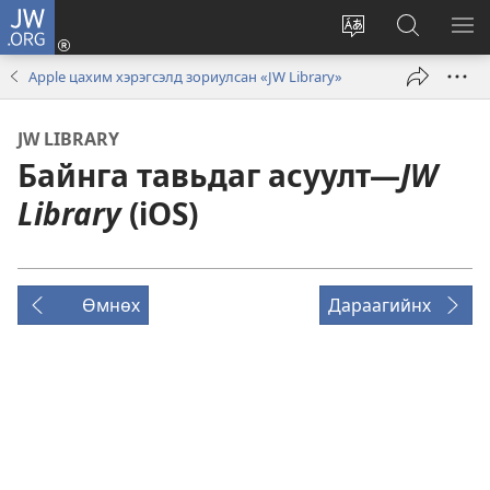
JW.ORG
Нэвтрэх
(opens
саитын
JW.ORG
ЦЭ
new
хэлийг
саитаас
ҮЗ
Apple цахим хэрэгсэлд зориулсан «JW Library»
window)
солих
хайх
JW LIBRARY
Байнга тавьдаг асуулт—
JW
Library
(iOS)
Өмнөх
Дараагийнх