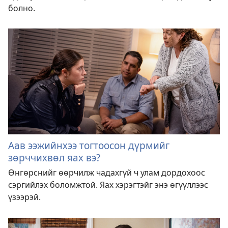
болно.
Аав ээжийнхээ тогтоосон дүрмийг
зөрччихвөл яах вэ?
Өнгөрснийг өөрчилж чадахгүй ч улам дордохоос
сэргийлэх боломжтой. Яах хэрэгтэйг энэ өгүүллээс
үзээрэй.