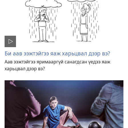
Би аав ээжтэйгээ яаж харьцвал дээр вэ?
Аав ээжтэйгээ яримааргүй санагдсан үедээ яаж
харьцвал дээр вэ?