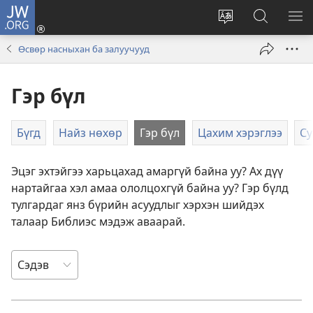
JW.ORG
Нэвтрэх
(opens
саитын
JW.ORG
ЦЭ
new
хэлийг
саитаас
ҮЗ
Өсвөр насныхан ба залуучууд
window)
солих
хайх
Гэр бүл
Бүгд
Найз нөхөр
Гэр бүл
Цахим хэрэглээ
Су
Эцэг эхтэйгээ харьцахад амаргүй байна уу? Ах дүү
нартайгаа хэл амаа ололцохгүй байна уу? Гэр бүлд
тулгардаг янз бүрийн асуудлыг хэрхэн шийдэх
талаар Библиэс мэдэж аваарай.