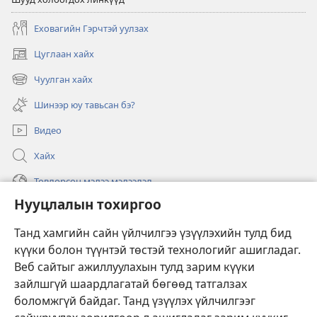
Еховагийн Гэрчтэй уулзах
Цуглаан хайх
(opens
new
Чуулган хайх
(opens
window)
new
Шинээр юу тавьсан бэ?
window)
Видео
Хайх
Төвлөрсөн мэдээ мэдээлэл
Нууцлалын тохиргоо
Тусламж
Танд хамгийн сайн үйлчилгээ үзүүлэхийн тулд бид
Хандив
(opens
күүки болон түүнтэй төстэй технологийг ашигладаг.
new
Веб сайтыг ажиллуулахын тулд зарим күүки
window)
Харуулын цамхаг ОНЛАЙН НОМЫН САН
зайлшгүй шаардлагатай бөгөөд татгалзах
(opens
боломжгүй байдаг. Танд үзүүлэх үйлчилгээг
new
®
JW Hub
window)