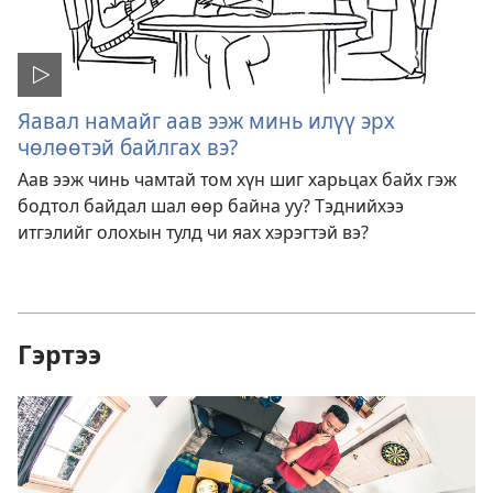
Яавал намайг аав ээж минь илүү эрх
чөлөөтэй байлгах вэ?
Аав ээж чинь чамтай том хүн шиг харьцах байх гэж
бодтол байдал шал өөр байна уу? Тэднийхээ
итгэлийг олохын тулд чи яах хэрэгтэй вэ?
Гэртээ