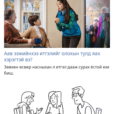
Аав ээжийнхээ итгэлийг олохын тулд яах
хэрэгтэй вэ?
Зөвхөн өсвөр насныхан л итгэл дааж сурах ёстой юм
биш.