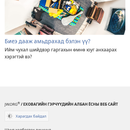
Биеэ дааж амьдрахад бэлэн үү?
Ийм чухал шийдвэр гаргахын өмнө юуг анхаарах
хэрэгтэй вэ?
®
JW.ORG
/ ЕХОВАГИЙН ГЭРЧҮҮДИЙН АЛБАН ЁСНЫ ВЕБ САЙТ
Харагдах байдал
Шууд холбогдох линкүүд