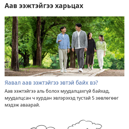
Аав ээжтэйгээ харьцах
Яавал аав ээжтэйгээ эвтэй байх вэ?
Аав ээжтэйгээ аль болох муудалцахгүй байхад,
муудалцсан ч хурдан эвлэрэхэд тустай 5 зөвлөгөөг
мэдэж аваарай.