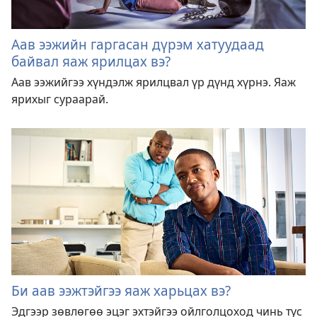
Аав ээжийн гаргасан дүрэм хатуудаад
байвал яаж ярилцах вэ?
Аав ээжийгээ хүндэлж ярилцвал үр дүнд хүрнэ. Яаж
ярихыг сураарай.
Би аав ээжтэйгээ яаж харьцах вэ?
Эдгээр зөвлөгөө эцэг эхтэйгээ ойлголцоход чинь тус