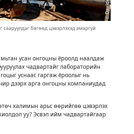
г сааруулдаг бөгөөд цэвэрлэхэд амаргүй
 амьтан усан онгоцны ёроолд наалдаж
бууруулах чадвартайг лабораторийн
гоцыг уснаас гаргаж ёроолыг нь
учир дээрх арга онгоцны компаниудад
төч халимын арьс өөрийгөө цэвэрлэх
хиолдол уу? Эсвэл ийм чадвартайгаар