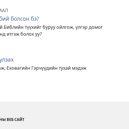
ААЛ
бий болсон бэ?
й Библийн түүхийг буруу ойлгож, үлгэр домог
энд итгэж болох уу?
улзах
ж, Еховагийн Гэрчүүдийн тухай мэдэж
НЫ ВЕБ САЙТ