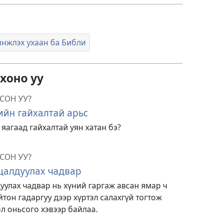
нжлэх ухаан ба Библи
хоно уу
СОН УУ?
ийн гайхалтай арьс
яагаад гайхалтай уян хатан бэ?
СОН УУ?
цалдуулах чадвар
уулах чадвар нь хүний гаргаж авсан ямар ч
йтон гадаргуу дээр хүртэл салахгүй тогтож
л оньсого хэвээр байлаа.