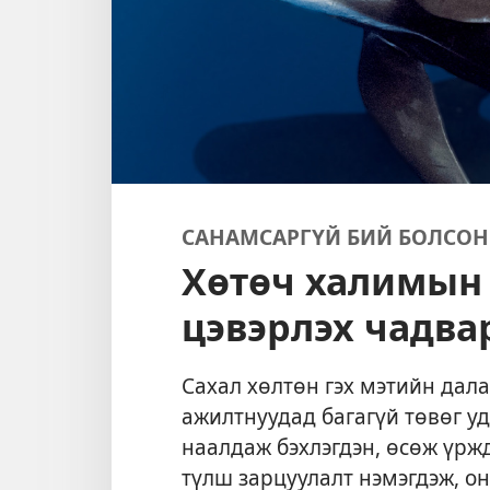
САНАМСАРГҮЙ БИЙ БОЛСОН
Хөтөч халимын 
цэвэрлэх чадва
Сахал хөлтөн гэх мэтийн дал
ажилтнуудад багагүй төвөг уд
наалдаж бэхлэгдэн, өсөж үржд
түлш зарцуулалт нэмэгдэж, он