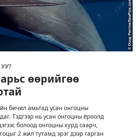
 УУ?
арьс өөрийгөө
ртай
айн бичил амьтад усан онгоцны
даг. Тэдгээр нь усан онгоцны ёроолд
эгээс болоод онгоцны хурд саарч,
гоцыг 2 жил тутамд эрэг дээр гарган