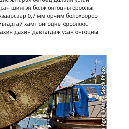
дсан шингэн болж онгоцны ёроолыг
 зузаарсаар 0,7 мм орчим болохоороо
мьтадтай хамт онгоцны ёроолоос
дахин дахин давтагдаж усан онгоцны