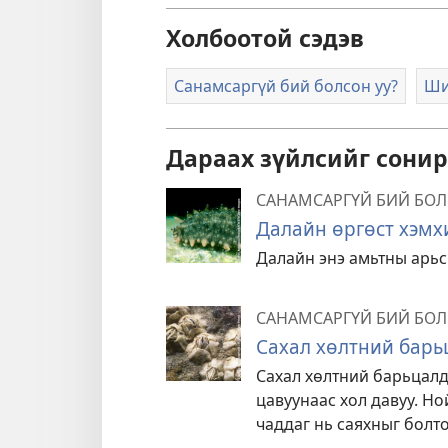
Холбоотой сэдэв
Санамсаргүй бий болсон уу?
Ши
Дараах зүйлсийг сонир
САНАМСАРГҮЙ БИЙ БОЛ
Далайн өргөст хэмх
Далайн энэ амьтны арьс 
САНАМСАРГҮЙ БИЙ БОЛ
Сахал хөлтний барь
Сахал хөлтний барьцалд
цавуунаас хол давуу. Но
чаддаг нь саяхныг болто