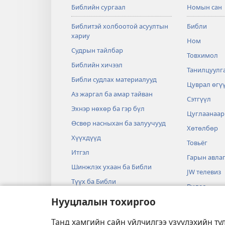
Библийн сургаал
Номын сан
Библитэй холбоотой асуултын
Библи
хариу
Ном
Судрын тайлбар
Товхимол
Библийн хичээл
Танилцуулга
Библи судлах материалууд
Цуврал өгү
Аз жаргал ба амар тайван
Сэтгүүл
Эхнэр нөхөр ба гэр бүл
Цуглаанаар
Өсвөр насныхан ба залуучууд
Хөтөлбөр
Хүүхдүүд
Товьёг
Итгэл
Гарын авла
Шинжлэх ухаан ба Библи
JW телевиз
Түүх ба Библи
Видео
Нууцлалын тохиргоо
Дуу хөгжим
Аудио жүжг
Танд хамгийн сайн үйлчилгээ үзүүлэхийн ту