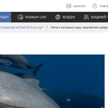
монгол
Нэвт
Хэл
(op
сонгох
ne
ГААЛ
НОМЫН САН
МЭДЭЭ
БИДНИЙ 
wi
Санамсаргүй бий болсон уу?
Хөтөч халимын арьс өөрийгөө цэвэр