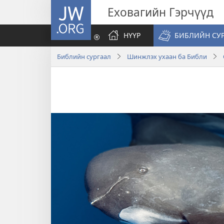
JW.ORG
Еховагийн Гэрчүүд
НҮҮР
БИБЛИЙН СУР
Библийн сургаал
Шинжлэх ухаан ба Библи