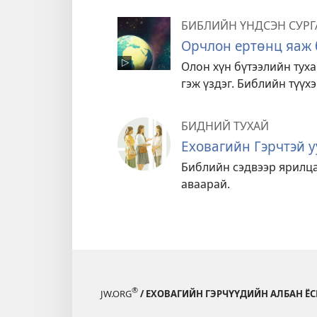
БИБЛИЙН ҮНДСЭН СУРГ
Орчлон ертөнц яаж 
Олон хүн бүтээлийн туха
гэж үздэг. Библийн түүх
БИДНИЙ ТУХАЙ
Еховагийн Гэрчтэй у
Библийн сэдвээр ярилца
аваарай.
®
JW.ORG
/ ЕХОВАГИЙН ГЭРЧҮҮДИЙН АЛБАН ЁС