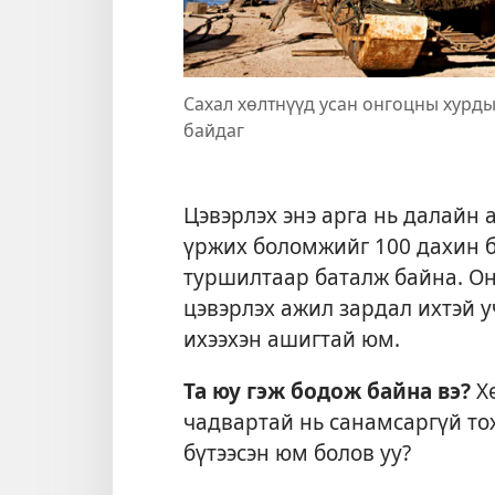
Сахал хөлтнүүд усан онгоцны хурды
байдаг
Цэвэрлэх энэ арга нь далайн
үржих боломжийг 100 дахин 
туршилтаар баталж байна. Он
цэвэрлэх ажил зардал ихтэй 
ихээхэн ашигтай юм.
Та юу гэж бодож байна вэ?
Хө
чадвартай нь санамсаргүй то
бүтээсэн юм болов уу?