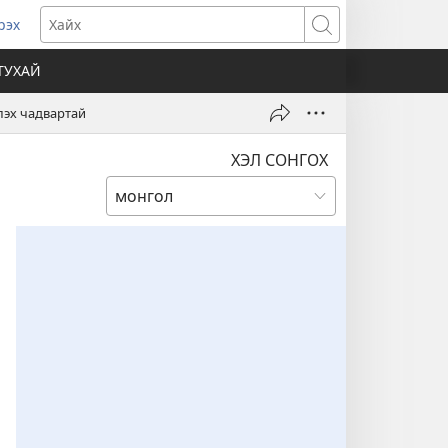
рэх
ens
Хайх
w
ТУХАЙ
ndow)
лэх чадвартай
ХЭЛ СОНГОХ