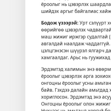
ёроолыг нь цэвэрлэх шаардла
шийдэх аргыг байгалиас хайж
Бодож үзээрэй:
Урт сэлүүрт х
өөрийгөө цэвэрлэх чадвартай 
маш жижиг иржгэр судалтай (н
авгалдай наалдаж чаддаггүй.
цэлцгэнэсэн шүүрэл ялгарч д
хамгаалдаг. Арьс нь гуужиха
Эрдэмтэд халимын энэ өвөрмө
ёроолыг цэвэрлэх арга зохиох
онгоцны ёроолыг усны амьтан
байв. Гэхдээ далайн амьтдад 
хориглосон. Эрдэмтэд энэ асу
Онгоцны ёроолыг олон жижиг 
Нүхнээс нь амьтанд хоргүй бо