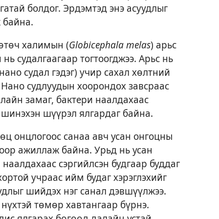
гатай болдог. Эрдэмтэд энэ асуудлыг
 байна.
өтөч халимын (
Globicephala melas
) арьс
нь судалгаагаар тогтоогджээ. Арьс нь
ано судал гэдэг) учир сахал хөлтний
 Нано судлуудын хоорондох завсраас
алайн замаг, бактери наалдахаас
д шинэхэн шүүрэл ялгардаг байна.
ц онцлогоос санаа авч усан онгоцны
оор ажиллаж байна. Урьд нь усан
 наалдахаас сэргийлсэн будгаар буддаг
хортой учраас ийм будаг хэрэглэхийг
удлыг шийдэх нэг санал дэвшүүлжээ.
нүхтэй төмөр хавтангаар бүрнэ.
дис ялгарах бөгөөд далайн устай