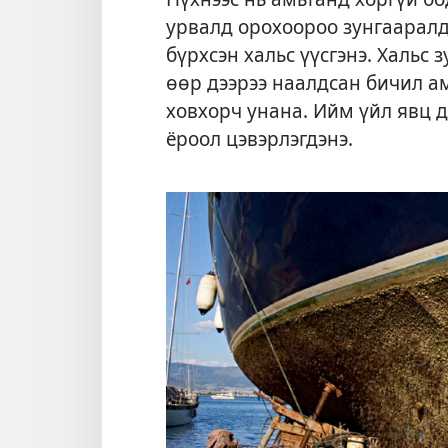
урвалд орохоороо зунгаарал
бүрхсэн хальс үүсгэнэ. Хальс
өөр дээрээ наалдсан бичил а
ховхорч унана. Ийм үйл явц 
ёроол цэвэрлэгдэнэ.