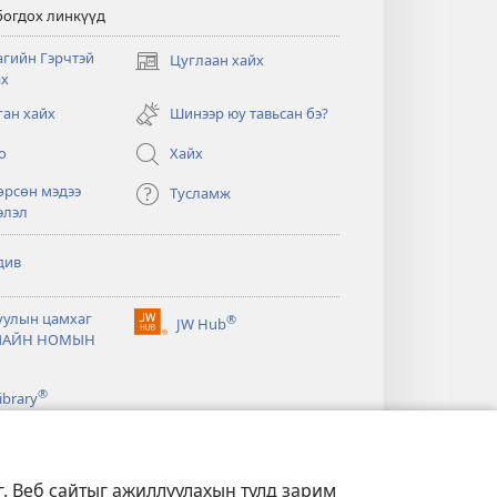
богдох линкүүд
агийн Гэрчтэй
Цуглаан хайх
(opens
ах
new
window)
ган хайх
Шинээр юу тавьсан бэ?
о
Хайх
өрсөн мэдээ
Тусламж
элэл
див
уулын цамхаг
®
JW Hub
(opens
ЛАЙН НОМЫН
new
window)
®
ibrary
г. Веб сайтыг ажиллуулахын тулд зарим