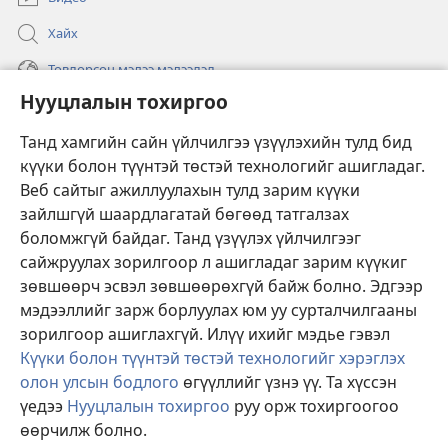
Хайх
Төвлөрсөн мэдээ мэдээлэл
Нууцлалын тохиргоо
Тусламж
Танд хамгийн сайн үйлчилгээ үзүүлэхийн тулд бид
Хандив
күүки болон түүнтэй төстэй технологийг ашигладаг.
(opens
new
Веб сайтыг ажиллуулахын тулд зарим күүки
window)
Харуулын цамхаг ОНЛАЙН НОМЫН САН
зайлшгүй шаардлагатай бөгөөд татгалзах
(opens
боломжгүй байдаг. Танд үзүүлэх үйлчилгээг
new
®
JW Hub
window)
сайжруулах зорилгоор л ашигладаг зарим күүкиг
(opens
зөвшөөрч эсвэл зөвшөөрөхгүй байж болно. Эдгээр
new
®
JW Library
window)
мэдээллийг зарж борлуулах юм уу сурталчилгааны
зорилгоор ашиглахгүй. Илүү ихийг мэдье гэвэл
Күүки болон түүнтэй төстэй технологийг хэрэглэх
олон улсын бодлого
өгүүллийг үзнэ үү. Та хүссэн
Copyright
© 2026 Watch Tower Bible and Tract Society of Pennsylvania.
үедээ
Нууцлалын тохиргоо
руу орж тохиргоогоо
ҮЙЛЧИЛГЭЭНИЙ НӨХЦӨЛ
|
ХУВИЙН МЭДЭЭЛЭЛ
|
НУУЦЛАЛЫН
өөрчилж болно.
ТОХИРГОО