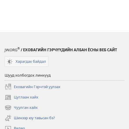
®
JW.ORG
/ ЕХОВАГИЙН ГЭРЧҮҮДИЙН АЛБАН ЁСНЫ ВЕБ САЙТ
Харагдах байдал
Шууд холбогдох линкүүд
Еховагийн Гэрчтэй уулзах
Цуглаан хайх
(opens
new
Чуулган хайх
(opens
window)
new
Шинээр юу тавьсан бэ?
window)
Видео