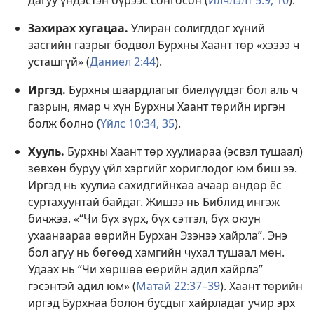
дагуу үндэстэн бүрээс сонгосон (
Илчлэлт 5:9, 10
).
Захирах хугацаа.
Улиран солигддог хүний
засгийн газрыг бодвол Бурхны Хаант төр «хэзээ ч
усташгүй» (
Даниел 2:44
).
Иргэд.
Бурхны шаардлагыг биелүүлдэг бол аль ч
газрын, ямар ч хүн Бурхны Хаант төрийн иргэн
болж болно (
Үйлс 10:34, 35
).
Хууль.
Бурхны Хаант төр хуулиараа (эсвэл тушаал)
зөвхөн буруу үйл хэргийг хориглодог юм биш ээ.
Иргэд нь хуулиа сахидгийнхаа ачаар өндөр ёс
суртахуунтай байдаг. Жишээ нь Библид ингэж
бичжээ. «“Чи бүх зүрх, бүх сэтгэл, бүх оюун
ухаанаараа өөрийн Бурхан Эзэнээ хайрла”. Энэ
бол агуу нь бөгөөд хамгийн чухал тушаал мөн.
Удаах нь “Чи хөршөө өөрийн адил хайрла”
гэсэнтэй адил юм» (
Матай 22:37–39
). Хаант төрийн
иргэд Бурхнаа болон бусдыг хайрладаг учир эрх