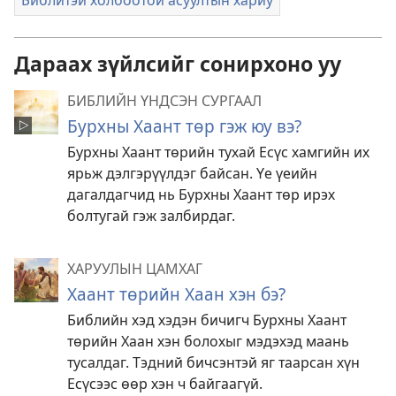
Дараах зүйлсийг сонирхоно уу
БИБЛИЙН ҮНДСЭН СУРГААЛ
Бурхны Хаант төр гэж юу вэ?
Бурхны Хаант төрийн тухай Есүс хамгийн их
ярьж дэлгэрүүлдэг байсан. Үе үеийн
дагалдагчид нь Бурхны Хаант төр ирэх
болтугай гэж залбирдаг.
ХАРУУЛЫН ЦАМХАГ
Хаант төрийн Хаан хэн бэ?
Библийн хэд хэдэн бичигч Бурхны Хаант
төрийн Хаан хэн болохыг мэдэхэд маань
тусалдаг. Тэдний бичсэнтэй яг таарсан хүн
Есүсээс өөр хэн ч байгаагүй.