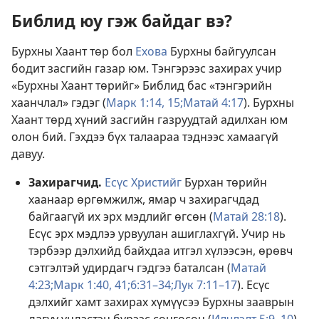
Библид юу гэж байдаг вэ?
Бурхны Хаант төр бол
Ехова
Бурхны байгуулсан
бодит засгийн газар юм. Тэнгэрээс захирах учир
«Бурхны Хаант төрийг» Библид бас «тэнгэрийн
хаанчлал» гэдэг (
Марк 1:14, 15;
Матай 4:17
). Бурхны
Хаант төрд хүний засгийн газруудтай адилхан юм
олон бий. Гэхдээ бүх талаараа тэднээс хамаагүй
давуу.
Захирагчид.
Есүс Христийг
Бурхан төрийн
хаанаар өргөмжилж, ямар ч захирагчдад
байгаагүй их эрх мэдлийг өгсөн (
Матай 28:18
).
Есүс эрх мэдлээ урвуулан ашиглахгүй. Учир нь
тэрбээр дэлхийд байхдаа итгэл хүлээсэн, өрөвч
сэтгэлтэй удирдагч гэдгээ баталсан (
Матай
4:23;
Марк 1:40, 41;
6:31–34;
Лук 7:11–17
). Есүс
дэлхийг хамт захирах хүмүүсээ Бурхны зааврын