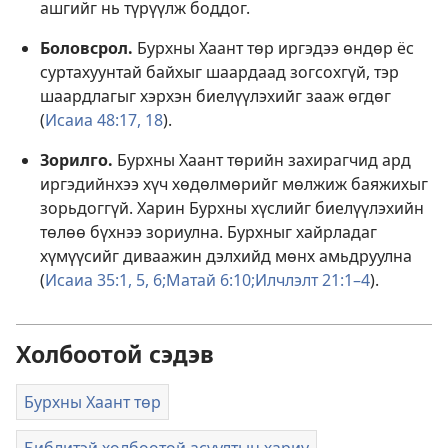
ашгийг нь түрүүлж боддог.
Боловсрол.
Бурхны Хаант төр иргэдээ өндөр ёс
суртахуунтай байхыг шаардаад зогсохгүй, тэр
шаардлагыг хэрхэн биелүүлэхийг зааж өгдөг
(
Исаиа 48:17, 18
).
Зорилго.
Бурхны Хаант төрийн захирагчид ард
иргэдийнхээ хүч хөдөлмөрийг мөлжиж баяжихыг
зорьдоггүй. Харин Бурхны хүслийг биелүүлэхийн
төлөө бүхнээ зориулна. Бурхныг хайрладаг
хүмүүсийг диваажин дэлхийд мөнх амьдруулна
(
Исаиа 35:1,
5, 6;
Матай 6:10;
Илчлэлт 21:1–4
).
Холбоотой сэдэв
Бурхны Хаант төр
Библитэй холбоотой асуултын хариу