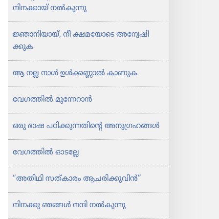
നിനക്കായ്‌ നൽകുന്നു
ജ്ഞാനി​യായ്‌, നീ ക്ഷമയോ​ടെ അന്വേ​ഷി​
ക്കുക
ആ നല്ല നാൾ ഉൾക്കണ്ണാൽ കാണുക
വേഗത്തിൽ മുന്നേ​റാൻ
ഒരു ഭാഷ പഠിക്കു​ന്ന​തി​ന്റെ അനു​ഗ്ര​ഹങ്ങൾ
വേഗത്തിൽ ഓടല്ലേ
“അതിഥി സത്‌കാ​രം ആചരി​ക്കു​വിൻ”
നിനക്കു ഞങ്ങൾ നന്ദി നൽകുന്നു