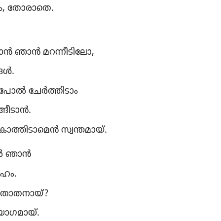
ം, തോരാ​തെ.
ാൻ ഞാൻ മറന്നീ​ടി​ലോ,
ങൾ.
​പോൽ ചേർത്തി​ടാം
ങീ​ടാൻ.
ാത്തി​ടാ​മെൻ സ്വന്തമായ്‌.
ിൽ ഞാൻ
േഹം.
താതനായ്‌?
ഗമായ്‌.