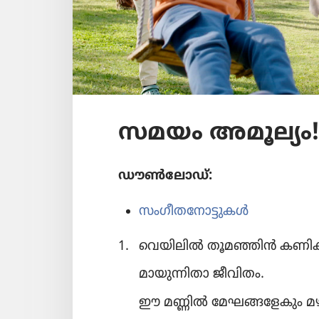
സമയം അമൂല്യം!
ഡൗൺലോഡ്‌:
സംഗീതനോട്ടുകൾ
1.
വെയി​ലിൽ തൂമഞ്ഞിൻ കണ
മായു​ന്നി​താ ജീവിതം.
ഈ മണ്ണിൽ മേഘങ്ങ​ളേ​കും