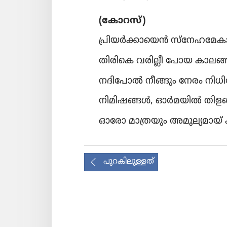
(കോറ​സ്‌)
പ്രിയർക്കായെൻ സ്‌നേ​ഹ​മേ​കാ
തിരികെ വരില്ലീ പോയ കാലങ്
നദി​പോൽ നീങ്ങും നേരം നിധി
നിമി​ഷ​ങ്ങൾ, ഓർമ​യിൽ തിളങ്
ഓരോ മാത്ര​യും അമൂല്യ​മായ്‌ ക
പുറകിലുള്ളത്