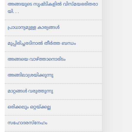
അങ്ങയുടെ സൃഷ്ടി​ക​ളിൽ വിസ്‌മ​യ​ഭ​രി​ത​രാ​
യി. . .
പ്രാധാ​ന്യ​മുള്ള കാര്യങ്ങൾ
മുപ്പി​രി​ച്ച​ര​ടി​നാൽ തീർത്ത ബന്ധം
അങ്ങയെ വാഴ്‌ത്താ​നൊ​രി​ടം
അങ്ങിലാ​ശ്ര​യി​ക്കു​ന്നു
മാറ്റങ്ങൾ വരുത്തു​ന്നു
ഒരിക്ക​ലും ഒറ്റയ്‌ക്കല്ല
സഹോ​ദ​ര​സ്‌നേഹം