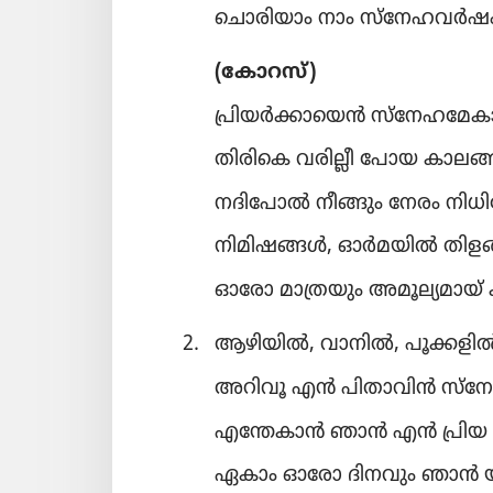
ചൊരി​യാം നാം സ്‌നേ​ഹ​വർഷ
(കോറ​സ്‌)
പ്രിയർക്കായെൻ സ്‌നേ​ഹ​മേ​ക
തിരികെ വരില്ലീ പോയ കാലങ്
നദി​പോൽ നീങ്ങും നേരം നിധി
നിമി​ഷ​ങ്ങൾ, ഓർമ​യിൽ തിളങ്
ഓരോ മാത്ര​യും അമൂല്യ​മായ്‌ ക
2.
ആഴിയിൽ, വാനിൽ, പൂക്കള
അറിവൂ എൻ പിതാ​വിൻ സ്‌ന
എന്തേകാൻ ഞാൻ എൻ പ്രിയ 
ഏകാം ഓരോ ദിനവും ഞാൻ യാ