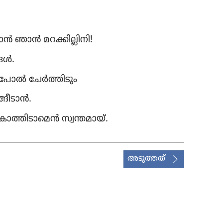
ൻ ഞാൻ മറക്കി​ല്ലി​നി!
ങൾ.
​പോൽ ചേർത്തി​ടും
ങീ​ടാൻ.
ാത്തി​ടാ​മെൻ സ്വന്തമായ്‌.
അടുത്തത്