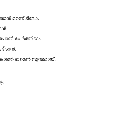
ാൻ മറന്നീ​ടി​ലോ,
ങൾ.
​പോൽ ചേർത്തി​ടാം
ങീ​ടാൻ.
ാത്തി​ടാ​മെൻ സ്വന്തമായ്‌.
ും.