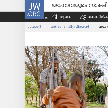
JW.ORG
യഹോവയുടെ സാക്ഷ
തുടക്കം
ബൈബിൾപ​ഠി​പ്
ലൈബ്രറി
സംഗീതം
ചിത്ര​ഗീ​തങ്ങൾ
സമയം അ