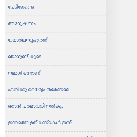
പേടി​ക്കേണ്ട
അന്വേ​ഷണം
യഥാർഥ​സു​ഹൃത്ത്‌
ഞാനുണ്ട്‌ കൂടെ
നമ്മൾ ഒന്നാണ്‌
എനിക്കു ധൈര്യം തരേണമേ
ഞാൻ പരമാ​വധി നൽകും
ഇന്നത്തെ ഉത്‌കണ്‌ഠകൾ ഇന്ന്‌