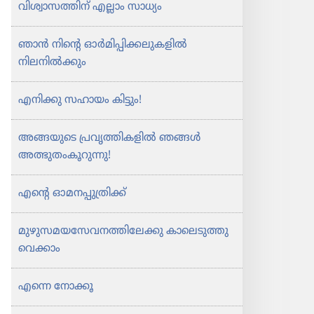
വിശ്വാ​സ​ത്തിന്‌ എല്ലാം സാധ്യം
ഞാൻ നിന്റെ ഓർമി​പ്പി​ക്ക​ലു​ക​ളിൽ
നിലനിൽക്കും
എനിക്കു സഹായം കിട്ടും!
അങ്ങയുടെ പ്രവൃ​ത്തി​ക​ളിൽ ഞങ്ങൾ
അത്ഭുതം​കൂ​റു​ന്നു!
എന്റെ ഓമന​പ്പു​ത്രിക്ക്‌
മുഴു​സ​മ​യ​സേ​വ​ന​ത്തി​ലേക്കു കാലെ​ടു​ത്തു​
വെ​ക്കാം
എന്നെ നോക്കൂ