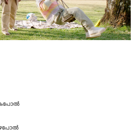
ിക​പോൽ
 മഴപോൽ