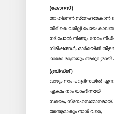
(കോറ​സ്‌)
യാഹിനെൻ സ്‌നേ​ഹ​മേ​കാൻ ഞ
തിരികെ വരില്ലീ പോയ കാലങ്
നദി​പോൽ നീങ്ങും നേരം നിധി
നിമി​ഷ​ങ്ങൾ, ഓർമ​യിൽ തിളങ്
ഓരോ മാത്ര​യും അമൂല്യ​മായ്‌ ക
(ബ്രിഡ്‌ജ്‌)
വാഴും നാം പറുദീ​സ​യിൽ എന്ന
ഏകാം നാം യാഹി​ന്നായ്‌
സമയം, സ്‌നേ​ഹ​സ​മ്മാ​ന​മായ്‌.
അന്ത്യമാ​കും നാൾ വരെ,