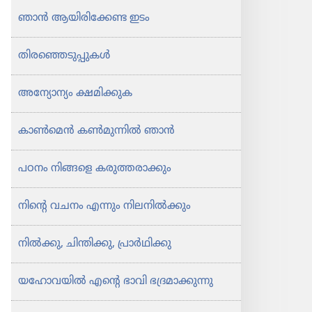
ഞാൻ ആയിരി​ക്കേണ്ട ഇടം
തിര​ഞ്ഞെ​ടു​പ്പു​കൾ
അന്യോ​ന്യം ക്ഷമിക്കുക
കാൺമെൻ കൺമു​ന്നിൽ ഞാൻ
പഠനം നിങ്ങളെ കരുത്ത​രാ​ക്കും
നിന്റെ വചനം എന്നും നിലനിൽക്കും
നിൽക്കു, ചിന്തിക്കു, പ്രാർഥി​ക്കു
യഹോ​വ​യിൽ എന്റെ ഭാവി ഭദ്രമാ​ക്കു​ന്നു