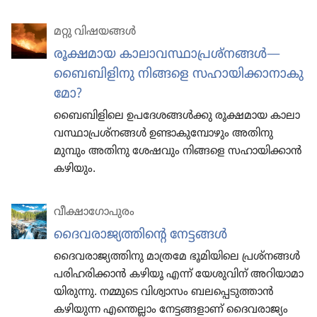
മറ്റു വിഷയങ്ങൾ
രൂക്ഷമായ കാലാ​വ​സ്ഥാ​പ്ര​ശ്‌നങ്ങൾ—
ബൈബി​ളി​നു നിങ്ങളെ സഹായി​ക്കാ​നാ​കു​
മോ?
ബൈബി​ളി​ലെ ഉപദേ​ശ​ങ്ങൾക്കു രൂക്ഷമായ കാലാ​
വ​സ്ഥാ​പ്ര​ശ്‌നങ്ങൾ ഉണ്ടാകു​മ്പോ​ഴും അതിനു
മുമ്പും അതിനു ശേഷവും നിങ്ങളെ സഹായി​ക്കാൻ
കഴിയും.
വീക്ഷാഗോപുരം
ദൈവ​രാ​ജ്യ​ത്തി​ന്റെ നേട്ടങ്ങൾ
ദൈവ​രാ​ജ്യ​ത്തി​നു മാത്രമേ ഭൂമി​യി​ലെ പ്രശ്‌നങ്ങൾ
പരിഹ​രി​ക്കാൻ കഴിയൂ എന്ന്‌ യേശു​വിന്‌ അറിയാ​മാ​
യി​രു​ന്നു. നമ്മുടെ വിശ്വാ​സം ബലപ്പെ​ടു​ത്താൻ
കഴിയുന്ന എന്തെല്ലാം നേട്ടങ്ങ​ളാണ്‌ ദൈവ​രാ​ജ്യം