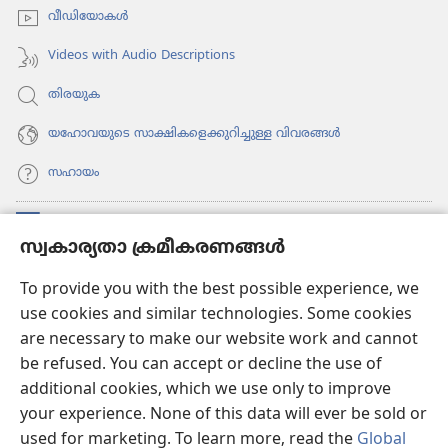
വീഡി​യോ​കൾ
Videos with Audio Descriptions
തിരയുക
യഹോവയുടെ സാക്ഷികളെക്കുറിച്ചുള്ള വിവരങ്ങൾ
സഹായം
സംഭാവനകൾ
(പുതിയ
സ്വകാര്യതാ ക്രമീകരണങ്ങൾ
പേജ്
തുറക്കുക)
വാച്ച്ടവര്‍ ഓണ്‍ലൈന്‍ ലൈബ്രറി
To provide you with the best possible experience, we
(പുതിയ
use cookies and similar technologies. Some cookies
പേജ്
JW ഹബ്ബ്
തുറക്കുക)
are necessary to make our website work and cannot
(പുതിയ
be refused. You can accept or decline the use of
പേജ്
JW ലൈ​ബ്ര​റി
തുറക്കുക)
additional cookies, which we use only to improve
your experience. None of this data will ever be sold or
വാച്ച്‌ടവർ ലൈ​ബ്രറി
used for marketing. To learn more, read the
Global