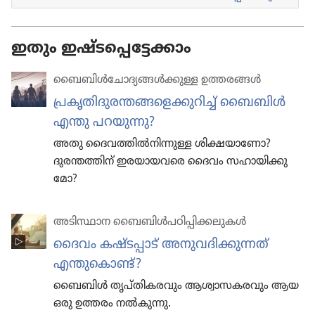
ഇതും ഇഷ്ടപ്പെട്ടേക്കാം
ബൈബിൾചോ​ദ്യ​ങ്ങൾക്കുള്ള ഉത്തരങ്ങൾ
പ്രകൃ​തി​ദു​ര​ന്ത​ങ്ങ​ളെ​ക്കു​റിച്ച്‌ ബൈബിൾ
എന്തു പറയുന്നു?
അതു ദൈവ​ത്തിൽനി​ന്നുള്ള ശിക്ഷയാ​ണോ?
ദുരന്ത​ത്തിന്‌ ഇരയാ​യ​വരെ ദൈവം സഹായി​ക്കു​
മോ?
അടിസ്ഥാന ബൈബിൾപഠിപ്പിക്കലുകൾ
ദൈവം കഷ്ടപ്പാട്‌ അനുവ​ദി​ക്കു​ന്നത്‌
എന്തുകൊണ്ട്‌?
ബൈബിൾ തൃപ്‌തി​ക​ര​വും ആശ്വാ​സ​ക​ര​വും ആയ
ഒരു ഉത്തരം നൽകുന്നു.