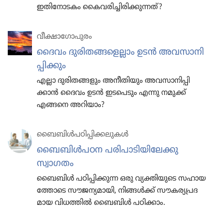
ഇതി​നോ​ടകം കൈവ​രി​ച്ചി​രി​ക്കു​ന്നത്‌?
വീക്ഷാഗോപുരം
ദൈവം ദുരി​ത​ങ്ങ​ളെ​ല്ലാം ഉടൻ അവസാ​നി​
പ്പി​ക്കും
എല്ലാ ദുരി​ത​ങ്ങ​ളും അനീതി​യും അവസാ​നി​പ്പി​
ക്കാൻ ദൈവം ഉടൻ ഇടപെ​ടും എന്നു നമുക്ക്‌
എങ്ങനെ അറിയാം?
ബൈബിൾപ​ഠി​പ്പി​ക്ക​ലു​കൾ
ബൈബിൾപഠന പരിപാ​ടി​യി​ലേക്കു
സ്വാഗതം
ബൈബിൾ പഠിപ്പി​ക്കുന്ന ഒരു വ്യക്തി​യു​ടെ സഹായ​
ത്തോ​ടെ സൗജന്യ​മാ​യി, നിങ്ങൾക്ക്‌ സൗകര്യ​പ്ര​ദ​
മായ വിധത്തിൽ ബൈബിൾ പഠിക്കാം.