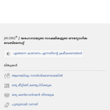
®
JW.ORG
/ യഹോവയുടെ സാക്ഷികളുടെ ഔദ്യോഗിക
വെബ്സൈറ്റ്
എങ്ങനെ കാണണം എന്നതിന്റെ ക്രമീകരണങ്ങൾ
ലിങ്കുകൾ
ആരെങ്കി​ലും സന്ദർശി​ക്ക​ണ​മെ​ങ്കിൽ
ഒരു മീറ്റിങ്ങ് കണ്ടുപിടിക്കുക
(പുതിയ
പേജ്
ഒരു കൺവെൻഷൻ തിരയുക
(പുതിയ
തുറക്കുക)
പേജ്
പുതുതായി വന്നത്‌
തുറക്കുക)