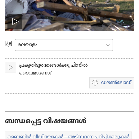
വീഡിയോ
പ്ലേ
ഭാഷ
തിരഞ്ഞെടുക്കുക
ചെയ്യുക
പ്രകൃതിദുരന്തങ്ങൾക്കു പിന്നിൽ
പ്ലേ
ദൈവമാണോ?
ചെയ്യുക
ഡൗണ്‍ലോഡ്
വീഡിയോ
ഡൗണ്‍ലോഡ്
ചെയ്യാനുള്ള
ഓപ്ഷനുകൾ
ബന്ധപ്പെട്ട വിഷയങ്ങൾ
ബൈബിൾ വീഡി​യോ​കൾ—അടിസ്ഥാന പഠിപ്പി​ക്ക​ലു​കൾ