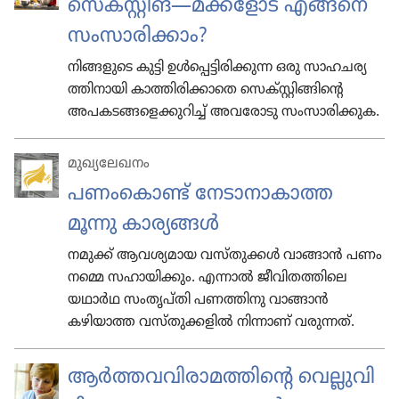
സെക്‌സ്റ്റിങ്‌—മക്ക​ളോട്‌ എങ്ങനെ
സം​സാരി​ക്കാം?
നിങ്ങളുടെ കുട്ടി ഉൾ​പ്പെട്ടി​രി​ക്കുന്ന ഒരു സാഹ​ചര്യ​
ത്തിനാ​യി കാത്തി​രി​ക്കാതെ സെക്‌സ്റ്റിങ്ങിന്‍റെ
അപക​ടങ്ങ​ളെക്കു​റിച്ച് അവ​രോ​ടു സം​സാരി​ക്കുക.
മുഖ്യലേഖനം
പണംകൊണ്ട് നേ​ടാനാ​കാത്ത
മൂന്നു കാര്യങ്ങൾ
നമുക്ക് ആവ​ശ്യ​മായ വസ്‌തു​ക്കൾ വാങ്ങാൻ പണം
നമ്മെ സഹാ​യി​ക്കും. എന്നാൽ ജീ​വിത​ത്തിലെ
യഥാർഥ സംതൃപ്‌തി പണത്തിനു വാങ്ങാൻ
കഴിയാത്ത വസ്‌തു​ക്കളിൽ നിന്നാണ്‌ വരുന്നത്‌.
ആർത്തവവിരാമത്തിന്‍റെ വെല്ലു​വി​