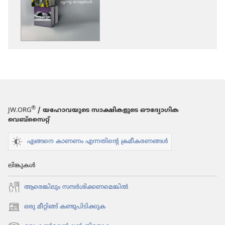
ചെയ്യാനുള്ള
ഓപ്ഷനുകൾ
ഉണരുക!
പണംകൊണ്ട്
നേ​
ടാനാ​
കാത്ത
മൂന്നു
®
JW.ORG
/ യഹോവയുടെ സാക്ഷികളുടെ ഔദ്യോഗിക
കാര്യങ്ങൾ
വെബ്സൈറ്റ്
എങ്ങനെ കാണണം എന്നതിന്റെ ക്രമീകരണങ്ങൾ
ലിങ്കുകൾ
ആരെങ്കി​ലും സന്ദർശി​ക്ക​ണ​മെ​ങ്കിൽ
ഒരു മീറ്റിങ്ങ് കണ്ടുപിടിക്കുക
(പുതിയ
പേജ്