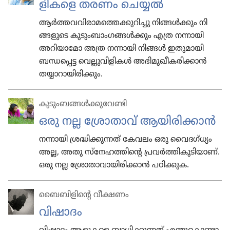
ളി​കളെ തരണം ചെയ്യൽ
ആർത്തവവിരാമത്തെക്കുറിച്ചു നി​ങ്ങൾക്കും നി​
ങ്ങളു​ടെ കു​ടും​ബാം​ഗങ്ങൾക്കും എത്ര നന്നായി
അറി​യാ​മോ അത്ര നന്നായി നിങ്ങൾ ഇതു​മാ​യി
ബന്ധപ്പെട്ട വെല്ലു​വി​ളികൾ അഭി​മുഖീ​കരി​ക്കാൻ
തയ്യാ​റായി​രി​ക്കും.
കുടുംബങ്ങള്‍ക്കുവേണ്ടി
ഒരു നല്ല ശ്രോതാവ്‌ ആയിരിക്കാൻ
നന്നായി ശ്ര​ദ്ധിക്കു​ന്നത്‌ കേവലം ഒരു വൈദഗ്‌ധ്യം
അല്ല, അതു സ്‌നേഹത്തിന്‍റെ പ്ര​വർത്തികൂ​ടി​യാണ്‌.
ഒരു നല്ല ശ്രോ​താവാ​യിരി​ക്കാൻ പഠിക്കുക.
ബൈബിളിന്‍റെ വീക്ഷണം
വിഷാദം