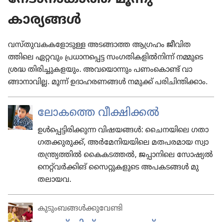
കാര്യങ്ങൾ
വസ്‌തുവകകളോടുള്ള അടങ്ങാത്ത ആഗ്രഹം ജീ​വിത​
ത്തിലെ ഏറ്റവും പ്ര​ധാന​പ്പെട്ട സംഗ​തിക​ളിൽനിന്ന് നമ്മുടെ
ശ്രദ്ധ തിരി​ച്ചു​കള​യും. അവ​യൊ​ന്നും പണം​കൊണ്ട് വാ​
ങ്ങാനാ​വില്ല. മൂന്ന് ഉദാ​ഹര​ണങ്ങൾ നമുക്ക് പരി​ചിന്തി​ക്കാം.
ലോകത്തെ വീക്ഷിക്കൽ
ഉൾപ്പെട്ടിരിക്കുന്ന വിഷയങ്ങൾ: ചൈനയി​ലെ ഗതാ​
ഗത​ക്കുരുക്ക്, അർ​മേനി​യയി​ലെ മത​പര​മായ സ്വാ​
തന്ത്ര്യ​ത്തിൽ കൈക​ടത്തൽ, ജപ്പാ​നി​ലെ സോഷ്യൽ
നെറ്റ്‌വർക്കിങ്‌ സൈ​റ്റുക​ളുടെ അപകടങ്ങൾ മു​
തലാ​യവ.
കുടുംബങ്ങള്‍ക്കുവേണ്ടി