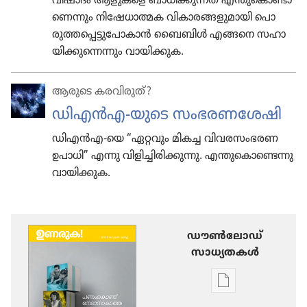
വിഷാദം ആളുകളെ ബാ​ധിക്കു​ന്നത്‌ എന്തു​കൊ​ണ്ടാ​
ണെന്നും നി​ഷേധാ​ത്മക വികാ​രങ്ങ​ളുമാ​യി പൊ​
രുത്ത​പ്പെട്ടു​പോ​കാൻ ബൈബിൾ എങ്ങനെ സഹാ​
യിക്കു​ന്നെ​ന്നും വാ​യി​ക്കുക.
ആരുടെ കരവിരുത്?
ഡിഎൻഎ-യുടെ സംഭരണശേഷി
ഡിഎൻഎ-യെ “ഏറ്റവും മികച്ച വി​വരസം​ഭരണ
ഉപാധി” എന്നു വിളി​ച്ചി​രിക്കു​ന്നു. എന്തു​കൊ​ണ്ടെന്നു
വാ​യി​ക്കുക.
ഡൗണ്‍ലോഡ്
സാധ്യതകള്‍
പ്രസിദ്ധീകരണങ
ഡൗണ്‍ലോഡ്