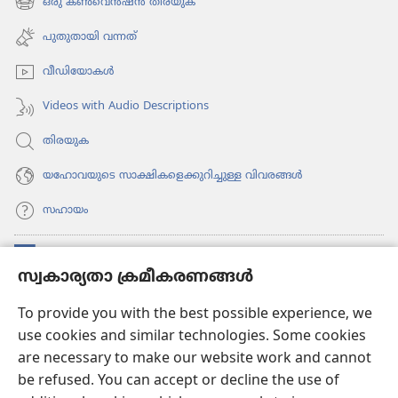
ഒരു കൺവെൻഷൻ തിരയുക
(പുതിയ
തുറക്കുക)
പേജ്
പുതുതായി വന്നത്‌
തുറക്കുക)
വീഡി​യോ​കൾ
Videos with Audio Descriptions
തിരയുക
യഹോവയുടെ സാക്ഷികളെക്കുറിച്ചുള്ള വിവരങ്ങൾ
സഹായം
സംഭാവനകൾ
(പുതിയ
സ്വകാര്യതാ ക്രമീകരണങ്ങൾ
പേജ്
തുറക്കുക)
വാച്ച്ടവര്‍ ഓണ്‍ലൈന്‍ ലൈബ്രറി
To provide you with the best possible experience, we
(പുതിയ
use cookies and similar technologies. Some cookies
പേജ്
JW ഹബ്ബ്
തുറക്കുക)
are necessary to make our website work and cannot
(പുതിയ
be refused. You can accept or decline the use of
പേജ്
JW ലൈ​ബ്ര​റി