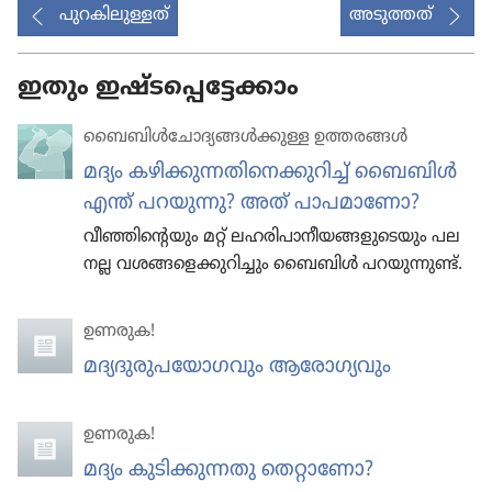
പുറകിലുള്ളത്
അടുത്തത്
ഇതും ഇഷ്ടപ്പെട്ടേക്കാം
ബൈബിൾചോ​ദ്യ​ങ്ങൾക്കുള്ള ഉത്തരങ്ങൾ
മദ്യം കഴിക്കു​ന്ന​തി​നെ​ക്കു​റിച്ച്‌ ബൈബിൾ
എന്ത്‌ പറയുന്നു? അത്‌ പാപമാണോ?
വീഞ്ഞി​ന്റെ​യും മറ്റ്‌ ലഹരി​പാ​നീ​യ​ങ്ങ​ളു​ടെ​യും പല
നല്ല വശങ്ങ​ളെ​ക്കു​റി​ച്ചും ബൈബിൾ പറയു​ന്നുണ്ട്‌.
ഉണരുക!
മദ്യദുരുപയോഗവും ആരോഗ്യവും
ഉണരുക!
മദ്യം കുടിക്കുന്നതു തെറ്റാണോ?