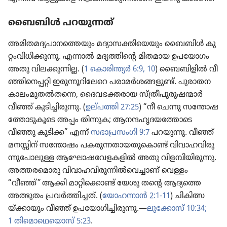
ബൈബിൾ പ​റ​യു​ന്നത്‌
അ​മി​ത​മ​ദ്യ​പാ​ന​ത്തെയും മ​ദ്യാ​സ​ക്തി​യെ​യും ബൈബിൾ കു​
റ്റം​വി​ധി​ക്കു​ന്നു. എന്നാൽ മദ്യത്തിന്റെ മിതമായ ഉ​പ​യോ​ഗം
അതു വി​ല​ക്കു​ന്നില്ല. (
1 ​കൊ​രി​ന്ത്യർ 6:9, 10
) ബൈ​ബി​ളിൽ വീ​
ഞ്ഞി​നെപ്പറ്റി ഇ​രു​ന്നൂ​റി​ലേറെ പ​രാ​മർശ​ങ്ങ​ളുണ്ട്‌. പു​രാ​ത​ന​
കാ​ലം​മു​തൽതന്നെ, ദൈ​വ​ഭ​ക്തരായ സ്‌ത്രീ​പു​രു​ഷന്മാർ
വീഞ്ഞ്‌ കു​ടി​ച്ചി​രുന്നു. (
ഉല്‌പത്തി 27:25
) “നീ ചെന്നു സ​ന്തോ​ഷ​
ത്തോ​ടു​കൂടെ അപ്പം തിന്നുക; ആനന്ദഹൃദയത്തോടെ
വീഞ്ഞു കുടിക്ക” എന്ന്‌
സ​ഭാ​പ്ര​സംഗി 9:7
പറയുന്നു. വീഞ്ഞ്‌
മനസ്സിന്‌ സന്തോഷം പ​ക​രു​ന്ന​താ​യ​തു​കൊണ്ട്‌ വി​വാ​ഹ​വി​രു​
ന്നു​പോ​ലുള്ള ആ​ഘോ​ഷ​വേ​ള​ക​ളിൽ അതു വി​ള​മ്പി​യി​രു​ന്നു.
അ​ത്ത​ര​മൊ​രു വി​വാ​ഹ​വി​രു​ന്നിൽവെ​ച്ചാണ്‌ വെള്ളം
“വീഞ്ഞ്‌” ആക്കി മാ​റ്റി​ക്കൊണ്ട്‌ യേശു തന്റെ ആദ്യത്തെ
അത്ഭുതം പ്ര​വർത്തി​ച്ചത്‌. (​
യോ​ഹ​ന്നാൻ 2:1-11
) ചി​കി​ത്സ​
യ്‌ക്കാ​യും വീഞ്ഞ്‌ ഉ​പ​യോ​ഗി​ച്ചി​രുന്നു.—
ലൂ​ക്കോസ്‌ 10:34;
1 തി​മൊ​ഥെ​യൊസ്‌ 5:23
.