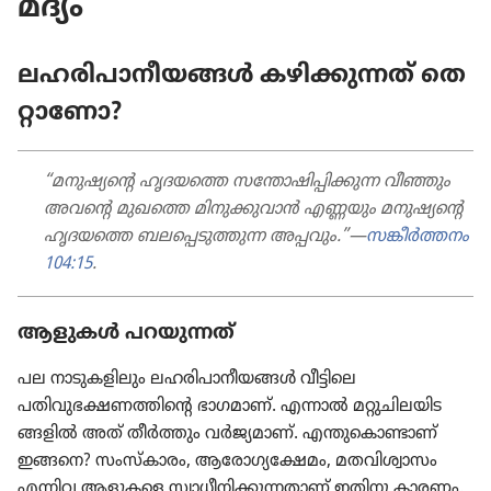
മദ്യം
ലഹരിപാനീയങ്ങൾ ക​ഴി​ക്കു​ന്നത്‌ തെ​
റ്റാ​ണോ?
“മനുഷ്യന്റെ ഹൃദയത്തെ സ​ന്തോ​ഷി​പ്പി​ക്കുന്ന വീഞ്ഞും
അവന്റെ മുഖത്തെ മി​നു​ക്കു​വാൻ എണ്ണയും മനുഷ്യന്റെ
ഹൃദയത്തെ ബ​ല​പ്പെ​ടു​ത്തുന്ന അപ്പവും.”—
സ​ങ്കീർത്തനം
104:15
.
ആളുകൾ പ​റ​യു​ന്നത്‌
പല നാ​ടു​ക​ളി​ലും ല​ഹ​രി​പാ​നീ​യങ്ങൾ വീട്ടിലെ
പതിവുഭക്ഷണത്തിന്റെ ഭാ​ഗ​മാണ്‌. എന്നാൽ മ​റ്റു​ചി​ല​യി​ട​
ങ്ങളിൽ അത്‌ തീർത്തും വർജ്യ​മാണ്‌. എ​ന്തു​കൊ​ണ്ടാണ്‌
ഇങ്ങനെ? സം​സ്‌കാ​രം, ആ​രോ​ഗ്യ​ക്ഷേമം, മ​ത​വി​ശ്വാ​സം
എന്നിവ ആളുകളെ സ്വാ​ധീ​നി​ക്കു​ന്ന​താണ്‌ ഇതിനു കാരണം.