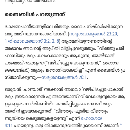
വ​രു​ക​യും ചെ​യ്‌തേക്കാം.
ബൈബിൾ പ​റ​യു​ന്നത്‌
ഭ​ക്ഷ​ണ​പാ​നീ​യ​ങ്ങ​ളിലെ മിതത്വം ദൈവം നി​ഷ്‌കർഷി​ക്കുന്ന
ഒരു അ​ടി​സ്ഥാ​ന​സം​ഗ​തി​യാണ്‌. (
സദൃശവാക്യങ്ങൾ 23:20;
1 തി​മൊ​ഥെ​യൊസ്‌ 3:2, 3,
8
) ആത്മനിയന്ത്രണത്തിന്റെ
അഭാവം അവന്റെ അപ്രീതി വി​ളി​ച്ചു​വ​രു​ത്തും. “വീഞ്ഞു പ​രി​
ഹാ​സി​യും മദ്യം ക​ല​ഹ​ക്കാ​രനും ആകുന്നു;
അതിനാൽ
ചാഞ്ചാടി നടക്കുന്ന
(“വ​ഴി​പി​ഴച്ചു പോ​കു​ന്നവൻ,”
ഓശാന
ബൈബിൾ.
) ആരും ജ്ഞാ​നി​യാ​കയില്ല” എന്ന്‌ ബൈബിൾ പ്ര​
സ്‌താ​വി​ക്കു​ന്നു.—
സദൃശവാക്യങ്ങൾ 20:1
.
ഒരുവൻ ‘ചാഞ്ചാടി’ നടക്കാൻ അഥവാ ‘വ​ഴി​പി​ഴ​ച്ചു​പോ​കാൻ’
മദ്യം ഇ​ട​യാ​ക്കു​ന്നത്‌ എ​ങ്ങ​നെ​യാണ്‌? വി​വേ​ക​ശൂ​ന്യ​രായ ആ​
ളു​ക​ളു​ടെ ധാർമി​ക​നിഷ്‌ഠ ക്ഷ​യി​പ്പി​ച്ചു​കൊ​ണ്ടാണ്‌ മദ്യം
അതിന്‌ ഇ​ട​യാ​ക്കു​ന്നത്‌. “വീഞ്ഞും പുതിയ വീഞ്ഞും
ബുദ്ധിയെ കെ​ടു​ത്തു​ക​ള​യു​ന്നു” എന്ന്‌
ഹോശേയ
*
4:11
പറയുന്നു. ഒരു തി​ക്താ​നു​ഭ​വ​ത്തി​ലൂ​ടെ​യാണ്‌ ജോൺ