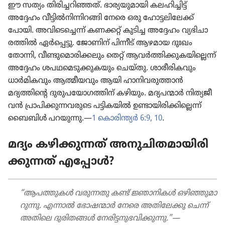
ഈ സത്യം തി​രി​ച്ച​റി​ഞ്ഞത്‌. ഭാ​ര്യ​യു​മായി ക​ല​ഹി​ച്ചിട്ട്‌
അദ്ദേഹം വീ​ട്ടിൽനി​ന്നി​റങ്ങി നേരെ ഒരു ഹോ​ട്ട​ലി​ലേക്ക്‌
പോയി. അ​വി​ടെ​ച്ചെന്ന്‌ കണക്കറ്റ്‌ കുടിച്ച അദ്ദേഹം വ്യ​ഭി​ചാ​
രത്തിൽ ഏർപ്പെട്ടു. ജോ​ണിന്‌ പിന്നീട്‌ ആഴമായ ദുഃ​ഖം​
തോന്നി, വീ​ണ്ടു​മൊ​രി​ക്കലും തെറ്റ്‌ ആ​വർത്തി​ക്കു​ക​യി​ല്ലെന്ന്‌
അദ്ദേഹം ശ​പ​ഥ​മെ​ടു​ക്കു​കയും ചെയ്‌തു. ശാ​രീ​രി​കവും
ധാർമി​കവും ആ​ത്മീ​യ​വും ആയി ഹാ​നി​വ​രു​ത്താൻ
മദ്യത്തിന്റെ ദു​രു​പ​യോ​ഗ​ത്തിന്‌ കഴിയും. മ​ദ്യ​പ​ന്മാർ നി​ത്യ​ജീ​
വൻ പ്രാ​പി​ക്കു​ന്ന​വ​രുടെ പ​ട്ടി​ക​യിൽ ഉ​ണ്ടാ​യി​രി​ക്കി​ല്ലെന്ന്‌
ബൈബിൾ പറയുന്നു.—
1 ​കൊ​രി​ന്ത്യർ 6:9, 10
.
മദ്യം ക​ഴി​ക്കു​ന്നത്‌ അ​നു​ചി​ത​മാ​യി​രി​
ക്കു​ന്നത്‌ എപ്പോൾ?
“ആപത്തുകൾ വരുന്നതു കണ്ട്‌ ജ്ഞാനികൾ ഒ​ഴി​ഞ്ഞു​മാ​
റു​ന്നു. എന്നാൽ ഭോ​ഷ​ന്മാർ നേരെ അ​തി​ലേക്കു ചെന്ന്‌
അതിലെ ദു​രി​തങ്ങൾ നേ​രി​ട്ട​നു​ഭ​വി​ക്കുന്നു.”—