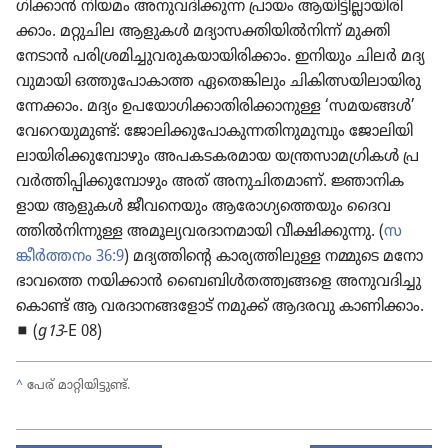
ഗി​ക്കാൻ നിയമം അ​നു​വ​ദി​ക്കുന്ന പ്രായം ആ​യി​ട്ടി​ല്ലാ​യി​രി​
ക്കാം. മറ്റുചില ആളുകൾ മ​ദ്യാ​സ​ക്തി​യിൽനിന്ന്‌ മു​ക്തി​
നേടാൻ പ​രി​ശ്ര​മി​ച്ചു​വ​രു​ക​യാ​യി​രി​ക്കാം. ഇനിയും ചിലർ മ​ദ്യ​
വു​മായി ഒ​ത്തു​പോ​കാത്ത ഏ​തെ​ങ്കി​ലും ചി​കി​ത്സ​യി​ലാ​യി​രു​
ന്നേക്കാം. മദ്യം ഉ​പ​യോ​ഗി​ക്കാ​തി​രി​ക്കാ​നുള്ള ‘സമയങ്ങൾ’
വേ​റെ​യു​മുണ്ട്‌: ജോ​ലി​ക്കു​പോ​കു​ന്ന​തി​നു​മു​മ്പും ജോ​ലി​യി​
ലാ​യി​രി​ക്കു​മ്പോ​ഴും അ​പ​ക​ട​ക​രമായ യ​ന്ത്ര​സാ​മ​ഗ്രി​കൾ പ്ര​
വർത്തി​പ്പി​ക്കു​മ്പോ​ഴും അത്‌ അ​നു​ചി​ത​മാണ്‌. ജ്ഞാ​നി​ക​
ളായ ആളുകൾ ജീ​വ​നെ​യും ആ​രോ​ഗ്യ​ത്തെ​യും ദൈ​വ​
ത്തിൽനി​ന്നുള്ള അ​മൂ​ല്യ​വ​ര​ദാ​ന​മായി വീ​ക്ഷി​ക്കു​ന്നു. (
സ​
ങ്കീർത്തനം 36:9
) മദ്യത്തിന്റെ കാ​ര്യ​ത്തി​ലുള്ള നമ്മുടെ മ​നോ​
ഭാ​വത്തെ നയിക്കാൻ ബൈ​ബിൾത​ത്ത്വ​ങ്ങളെ അ​നു​വ​ദി​ച്ചു​
കൊണ്ട്‌ ആ വ​ര​ദാ​ന​ങ്ങ​ളോട്‌ നമുക്ക്‌ ആദരവു കാ​ണി​ക്കാം.
◼ (
g13
-E 08)
^
പേര്‌ മാ​റ്റി​യി​ട്ടുണ്ട്‌.