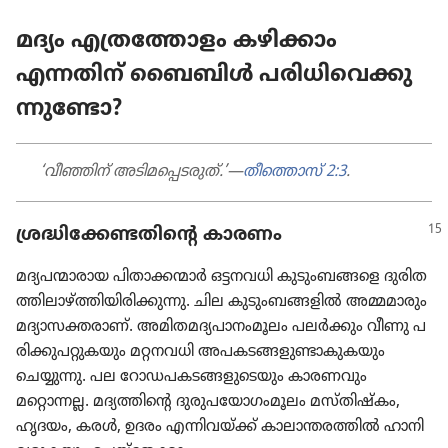
മദ്യം എ​ത്ര​ത്തോ​ളം കഴിക്കാം
എന്നതിന്‌ ബൈബിൾ പ​രി​ധി​വെ​ക്കു​
ന്നു​ണ്ടോ?
‘വീഞ്ഞിന്‌ അ​ടി​മ​പ്പെ​ട​രുത്‌.’—
തീ​ത്തൊസ്‌ 2:3
.
ശ്രദ്ധിക്കേണ്ടതിന്റെ കാരണം
മ​ദ്യ​പ​ന്മാ​രായ പി​താ​ക്ക​ന്മാർ ഒട്ടനവധി കു​ടും​ബങ്ങളെ ദു​രി​ത​
ത്തി​ലാ​ഴ്‌ത്തി​യി​രി​ക്കുന്നു. ചില കു​ടും​ബ​ങ്ങളിൽ അ​മ്മ​മാ​രും
മ​ദ്യാ​സ​ക്ത​രാണ്‌. അ​മി​ത​മ​ദ്യ​പാ​നം​മൂലം പലർക്കും വീണു പ​
രി​ക്കു​പ​റ്റു​ക​യും മറ്റനവധി അ​പ​ക​ട​ങ്ങ​ളു​ണ്ടാ​കു​കയും
ചെയ്യുന്നു. പല റോ​ഡ​പ​ക​ട​ങ്ങ​ളു​ടെയും കാ​ര​ണ​വും
മറ്റൊന്നല്ല. മദ്യത്തിന്റെ ദു​രു​പ​യോ​ഗം​മൂലം മ​സ്‌തിഷ്‌കം,
ഹൃദയം, കരൾ, ഉദരം എ​ന്നി​വ​യ്‌ക്ക്‌ കാ​ലാ​ന്ത​രത്തിൽ ഹാ​നി​