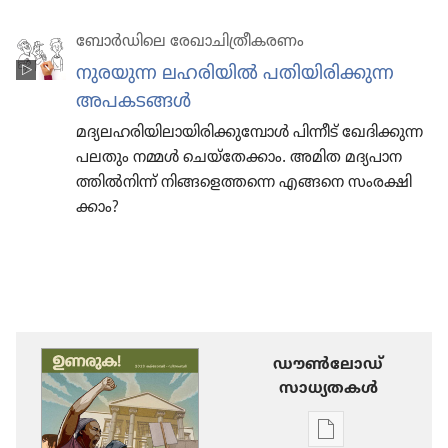
ബോർഡി​ലെ രേഖാ​ചി​ത്രീ​ക​ര​ണം
നുരയുന്ന ലഹരി​യിൽ പതിയി​രി​ക്കുന്ന
അപകടങ്ങൾ
മദ്യല​ഹ​രി​യി​ലാ​യി​രി​ക്കു​മ്പോൾ പിന്നീട്‌ ഖേദി​ക്കുന്ന
പലതും നമ്മൾ ചെയ്‌തേ​ക്കാം. അമിത മദ്യപാ​ന​
ത്തിൽനിന്ന്‌ നിങ്ങ​ളെ​ത്തന്നെ എങ്ങനെ സംരക്ഷി​
ക്കാം?
ഡൗണ്‍ലോഡ്
സാധ്യതകള്‍
പ്രസിദ്ധീകരണങ