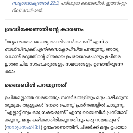
സദൃശവാക്യങ്ങൾ 22:3
, പരിശുദ്ധ ബൈബിൾ, ഈസി-റ്റു-
റീഡ്‌ വേർഷൻ.
ശ്രദ്ധിക്കേണ്ടതിന്റെ കാരണം
“മദ്യം ശക്തമായ ഒരു ല​ഹ​രി​പ​ദാർഥ​മാണ്‌” എന്ന്‌
ദ
വേൾഡ്‌ബുക്ക്‌ എൻ​സൈ​ക്ലോ​പീ​ഡിയ
പറയുന്നു. അ​തു​
കൊണ്ട്‌ മദ്യത്തിന്റെ മിതമായ ഉ​പ​യോ​ഗം​പോ​ലും ഉ​ചി​ത​മ​
ല്ലാത്ത ചില സാ​ഹ​ച​ര്യ​ങ്ങളും സ​മ​യ​ങ്ങ​ളും ഉ​ണ്ടാ​യി​രു​ന്നേ​
ക്കാം.
ബൈബിൾ പ​റ​യു​ന്നത്‌
ഉ​ചി​ത​മ​ല്ലാത്ത സമയത്തും സ​ന്ദർഭ​ങ്ങ​ളി​ലും മദ്യം ക​ഴി​ക്കു​ന്ന​
തു​മൂ​ലം ആളുകൾ ‘നേരെ ചെന്നു’ പ്ര​ശ്‌ന​ങ്ങളിൽ ചാടുന്നു.
“എ​ല്ലാ​റ്റി​ന്നും ഒരു സ​മ​യ​മുണ്ട്‌” എന്നു ബൈബിൾ പ്ര​സ്‌താ​വി​
ക്കു​ന്നു. മദ്യം ക​ഴി​ക്കാ​തി​രി​ക്കു​ന്ന​തി​നും ഒരു സ​മ​യ​മുണ്ട്‌.
(
സ​ഭാ​പ്ര​സംഗി 3:1
) ഉ​ദാ​ഹ​ര​ണ​ത്തിന്‌, ചിലർക്ക്‌ മദ്യം ഉ​പ​യോ​