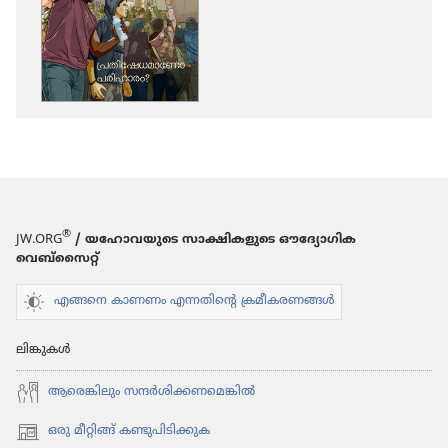
ഡൗണ്‍ലോഡ്
ചെയ്യാനുള്ള
ഓപ്ഷനുകൾ
ഉണരുക!
പ്ര​
തി​
ഷേ​
ധ​
®
JW.ORG
/ യഹോവയുടെ സാക്ഷികളുടെ ഔദ്യോഗിക
മാ​
വെബ്സൈറ്റ്
ണോ
പ​
എങ്ങനെ കാണണം എന്നതിന്റെ ക്രമീകരണങ്ങൾ
രി​
ഹാ​
ലിങ്കുകൾ
രം?
ആരെങ്കി​ലും സന്ദർശി​ക്ക​ണ​മെ​ങ്കിൽ
ഒരു മീറ്റിങ്ങ് കണ്ടുപിടിക്കുക
(പുതിയ