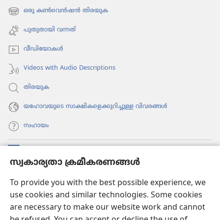
പേജ്
ഒരു കൺവെൻഷൻ തിരയുക
(പുതിയ
തുറക്കുക)
പേജ്
പുതുതായി വന്നത്‌
തുറക്കുക)
വീഡി​യോ​കൾ
Videos with Audio Descriptions
തിരയുക
യഹോവയുടെ സാക്ഷികളെക്കുറിച്ചുള്ള വിവരങ്ങൾ
സഹായം
സംഭാവനകൾ
(പുതിയ
സ്വകാര്യതാ ക്രമീകരണങ്ങൾ
പേജ്
തുറക്കുക)
വാച്ച്ടവര്‍ ഓണ്‍ലൈന്‍ ലൈബ്രറി
To provide you with the best possible experience, we
(പുതിയ
use cookies and similar technologies. Some cookies
പേജ്
JW ഹബ്ബ്
തുറക്കുക)
are necessary to make our website work and cannot
(പുതിയ
പേജ്