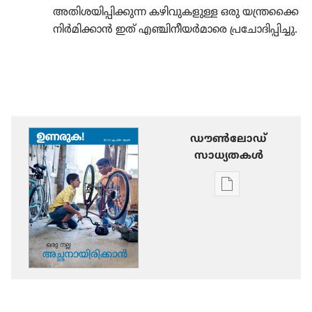
അതിശ​യി​പ്പി​ക്കുന്ന കഴിവു​ക​ളുള്ള ഒരു യന്ത്രക്കൈ
നിർമി​ക്കാൻ ഇത്‌ എഞ്ചിനീ​യർമാ​രെ പ്രചോ​ദി​പ്പി​ച്ചു.
ഡൗണ്‍ലോഡ്
സാധ്യതകള്‍
പ്രസിദ്ധീകരണങ
ഡൗണ്‍ലോഡ്
ചെയ്യാനുള്ള
ഓപ്ഷനുകൾ
ഉണരുക!
ഒരു
നല്ല