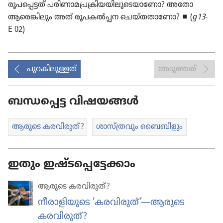
രൂപപ്പെട്ടത്‌ പരിണാമപ്രക്രിയയിലൂടെയാണോ? അതോ
ആരെങ്കിലും അത്‌ രൂപകൽപ്പന ചെയ്‌തതാണോ? ◼ (
g13
-
E 02)
പുറകിലുള്ളത്
അടുത്തത്
ബന്ധപ്പെട്ട വിഷയങ്ങൾ
ആരുടെ കരവി​രുത്‌?
ശാസ്‌ത്ര​വും ബൈബി​ളും
ഇതും ഇഷ്ടപ്പെട്ടേക്കാം
ആരുടെ കരവി​രുത്‌?
നീരാ​ളി​യു​ടെ ‘കരവി​രുത്‌’—ആരുടെ
കരവിരുത്‌?