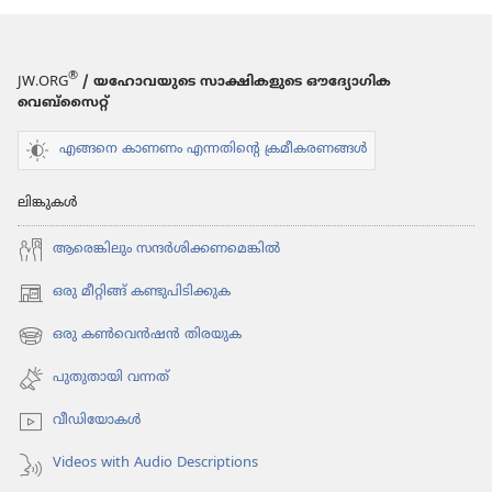
അച്ഛനായിരിക്ക
®
JW.ORG
/ യഹോവയുടെ സാക്ഷികളുടെ ഔദ്യോഗിക
വെബ്സൈറ്റ്
എങ്ങനെ കാണണം എന്നതിന്റെ ക്രമീകരണങ്ങൾ
ലിങ്കുകൾ
ആരെങ്കി​ലും സന്ദർശി​ക്ക​ണ​മെ​ങ്കിൽ
ഒരു മീറ്റിങ്ങ് കണ്ടുപിടിക്കുക
(പുതിയ
പേജ്
ഒരു കൺവെൻഷൻ തിരയുക
(പുതിയ
തുറക്കുക)
പേജ്
പുതുതായി വന്നത്‌
തുറക്കുക)
വീഡി​യോ​കൾ
Videos with Audio Descriptions