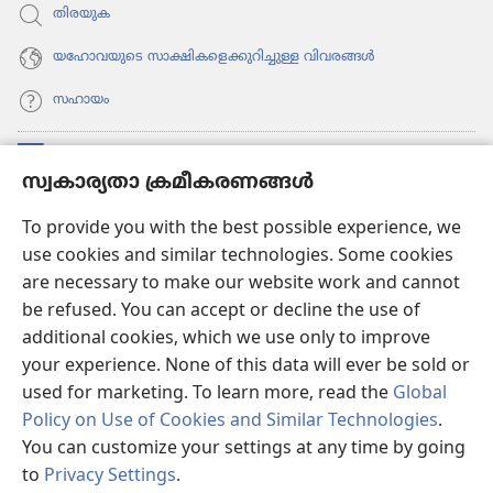
തിരയുക
യഹോവയുടെ സാക്ഷികളെക്കുറിച്ചുള്ള വിവരങ്ങൾ
സഹായം
സംഭാവനകൾ
(പുതിയ
സ്വകാര്യതാ ക്രമീകരണങ്ങൾ
പേജ്
തുറക്കുക)
വാച്ച്ടവര്‍ ഓണ്‍ലൈന്‍ ലൈബ്രറി
To provide you with the best possible experience, we
(പുതിയ
use cookies and similar technologies. Some cookies
പേജ്
JW ഹബ്ബ്
തുറക്കുക)
are necessary to make our website work and cannot
(പുതിയ
be refused. You can accept or decline the use of
പേജ്
JW ലൈ​ബ്ര​റി
തുറക്കുക)
additional cookies, which we use only to improve
your experience. None of this data will ever be sold or
വാച്ച്‌ടവർ ലൈ​ബ്രറി
used for marketing. To learn more, read the
Global
Policy on Use of Cookies and Similar Technologies
.
You can customize your settings at any time by going
to
Privacy Settings
.