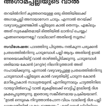
അഗാമപ്പല്ലിയുടെ വാൽ
തറയിൽനിന്ന്‌ കുത്തനെയുള്ള ഒരു ഭിത്തിയിലേക്ക്‌
അഗാമപ്പല്ലി അനായാസേന ചാടും. എന്നാൽ തറയ്‌ക്ക്‌
വഴുവഴുപ്പുണ്ടെങ്കിൽ പല്ലിയുടെ കാൽ തെന്നും. എങ്കിലും
അത്‌ സുരക്ഷിതമായി ഭിത്തിയിൽ ലാൻഡ്‌ ചെയ്യും!
എങ്ങനെയെന്നല്ലേ? വാലിലാണ്‌ അതിന്റെ സൂത്രം!
സവിശേഷത:
പാദത്തിനു പിടുത്തം നൽകുന്ന പരുക്കൻ
പ്രതലത്തിൽനിന്നു ചാടുമ്പോൾ പല്ലി ആദ്യം അതിന്റെ ഉടൽ
നേരെയാക്കിയിട്ട്‌ വാൽ താഴ്‌ത്തിപ്പിടിക്കുന്നു. ചാടുമ്പോൾ
ശരിയായ കോൺ (angle) നിലനിറുത്താൻ അത്‌
സഹായിക്കുന്നു. എന്നാൽ വഴുവഴുപ്പുള്ള പ്രതലത്തിൽനിന്നു
ചാടുമ്പോൾ പല്ലിയുടെ കാൽ വഴുതിയിട്ട്‌ ചാടുന്ന കോൺ
മാറിപ്പോകാൻ സാധ്യതയുണ്ട്‌. എന്നിരുന്നാലും ചാട്ടത്തിനിടെ
വായുവിൽവെച്ച്‌ വാൽ മുകളിലേക്ക്‌ വെട്ടിച്ച്‌ ഉടലിന്റെ ദിശ
ക്രമപ്പെടുത്തുന്നു. ഇതൊരു സങ്കീർണമായ പ്രക്രിയയാണ്‌.
“ഉടൽ നെടുകെ നിറുത്താൻപോന്ന വിധം വാലിന്റെ ദിശ പല്ലി