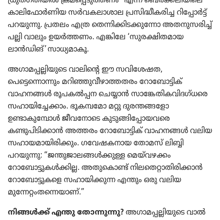
ധ്രുതഗതിയിൽ ക്രമപ്പെടുത്തണം” എന്ന്‌ ബെർക്ക്‌ലിയിലെ
കാലിഫോർണിയ സർവകലാശാല പ്രസിദ്ധീകരിച്ച റിപ്പോർട്ട്‌
പറയുന്നു. പ്രതലം എത്ര തെന്നിക്കിടക്കുന്നോ അതനുസരിച്ച്‌
പല്ലി വാലും ഉയർത്തണം. എങ്കിലേ ‘സുരക്ഷിതമായ
ലാൻഡിങ്‌’ സാധ്യമാകൂ.
അഗാമപ്പല്ലിയുടെ വാലിന്റെ ഈ സവിശേഷത,
പെട്ടെന്നൊന്നും മറിഞ്ഞുവീഴാത്തതരം റോബോട്ടിക്‌
വാഹനങ്ങൾ രൂപകൽപ്പന ചെയ്യാൻ സാങ്കേതികവിദഗ്‌ധരെ
സഹായിച്ചേക്കാം. ഭൂകമ്പമോ മറ്റു ദുരന്തങ്ങളോ
ഉണ്ടാകുമ്പോൾ ജീവനോടെ കുടുങ്ങിപ്പോയവരെ
കണ്ടുപിടിക്കാൻ അത്തരം റോബോട്ടിക്‌ വാഹനങ്ങൾ വലിയ
സഹായമായിരിക്കും. ഗവേഷകനായ തോമസ്‌ ലിബ്ബി
പറയുന്നു: “ജന്തുജാലങ്ങൾക്കുള്ള മെയ്‌വഴക്കം
റോബോട്ടുകൾക്കില്ല. അതുകൊണ്ട്‌ നിലതെറ്റാതിരിക്കാൻ
റോബോട്ടുകളെ സഹായിക്കുന്ന എന്തും ഒരു വലിയ
മുന്നേറ്റംതന്നെയാണ്‌.”
നിങ്ങൾക്ക്‌ എന്തു തോന്നുന്നു?
അഗാമപ്പല്ലിയുടെ വാൽ