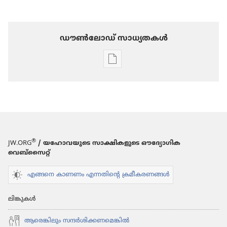
ഡൗണ്‍ലോഡ് സാധ്യതകള്‍
പ്രസിദ്ധീകരണങ്ങൾ
ഡൗണ്‍ലോഡ്
ചെയ്യാനുള്ള
ഓപ്ഷനുകൾ
ഉണരുക!
2004
സെപ്റ്റംബര്‍ 8
®
JW.ORG
/ യഹോവയുടെ സാക്ഷികളുടെ ഔദ്യോഗിക
വെബ്സൈറ്റ്
എങ്ങനെ കാണണം എന്നതിന്റെ ക്രമീകരണങ്ങൾ
ലിങ്കുകൾ
ആരെങ്കി​ലും സന്ദർശി​ക്ക​ണ​മെ​ങ്കിൽ