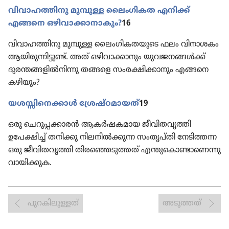
വിവാ​ഹ​ത്തി​നു മുമ്പുള്ള ലൈം​ഗി​കത എനിക്ക്‌
എങ്ങനെ ഒഴിവാ​ക്കാ​നാ​കും?
16
വിവാ​ഹ​ത്തി​നു മുമ്പുള്ള ലൈം​ഗി​ക​ത​യു​ടെ ഫലം വിനാ​ശകം
ആയിരു​ന്നി​ട്ടുണ്ട്‌. അത്‌ ഒഴിവാ​ക്കാ​നും യുവജ​ന​ങ്ങൾക്ക്‌
ദുരന്ത​ങ്ങ​ളിൽനി​ന്നു തങ്ങളെ സംരക്ഷി​ക്കാ​നും എങ്ങനെ
കഴിയും?
യശസ്സി​നെ​ക്കാൾ ശ്രേഷ്‌ഠ​മാ​യത്‌
19
ഒരു ചെറു​പ്പ​ക്കാ​രൻ ആകർഷ​ക​മായ ജീവി​ത​വൃ​ത്തി
ഉപേക്ഷിച്ച്‌ തനിക്കു നിലനിൽക്കുന്ന സംതൃ​പ്‌തി നേടിത്തന്ന
ഒരു ജീവി​ത​വൃ​ത്തി തിര​ഞ്ഞെ​ടു​ത്തത്‌ എന്തു​കൊ​ണ്ടാ​ണെന്നു
വായി​ക്കുക.
പുറകിലുള്ളത്
അടുത്തത്