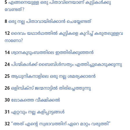
5
എങ്ങനെ​യുള്ള ഒരു പിതാ​വി​നെ​യാണ്‌ കുട്ടി​കൾക്കു
വേണ്ടത്‌?
8
ഒരു നല്ല പിതാ​വാ​യി​രി​ക്കാൻ ചെയ്യേ​ണ്ടത്‌
12
ദൈവം യഥാർഥ​ത്തിൽ കുട്ടി​കളെ കുറിച്ച്‌ കരുത​ലു​ള്ള​വ​
നാ​ണോ?
14
ശ്വാന​കു​ടും​ബ​ത്തി​ലെ ഇത്തിരി​ക്കു​ഞ്ഞൻ
24
പിഗ്മി​കൾക്ക്‌ ബൈബിൾസ​ത്യം എത്തിച്ചു​കൊ​ടു​ക്കു​ന്നു
25
ആധുനി​ക​നാ​ളി​ലെ ഒരു നല്ല ശമര്യ​ക്കാ​രൻ
26
ഒളിമ്പി​ക്‌സ്‌ ജന്മനാ​ട്ടിൽ തിരി​ച്ചെ​ത്തു​ന്നു
30
ലോകത്തെ വീക്ഷിക്കൽ
31
ഏറ്റവും നല്ല കളിപ്പാ​ട്ടങ്ങൾ
32
“അത്‌ എന്റെ സ്വഭാ​വ​ത്തിന്‌ ഏറെ മാറ്റം വരുത്തി”