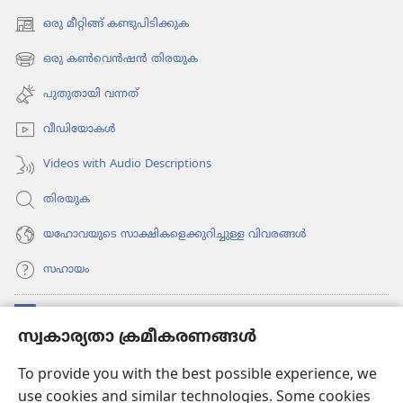
ഒരു മീറ്റിങ്ങ് കണ്ടുപിടിക്കുക
(പുതിയ
പേജ്
ഒരു കൺവെൻഷൻ തിരയുക
(പുതിയ
തുറക്കുക)
പേജ്
പുതുതായി വന്നത്‌
തുറക്കുക)
വീഡി​യോ​കൾ
Videos with Audio Descriptions
തിരയുക
യഹോവയുടെ സാക്ഷികളെക്കുറിച്ചുള്ള വിവരങ്ങൾ
സഹായം
സംഭാവനകൾ
(പുതിയ
സ്വകാര്യതാ ക്രമീകരണങ്ങൾ
പേജ്
തുറക്കുക)
വാച്ച്ടവര്‍ ഓണ്‍ലൈന്‍ ലൈബ്രറി
To provide you with the best possible experience, we
(പുതിയ
use cookies and similar technologies. Some cookies
പേജ്