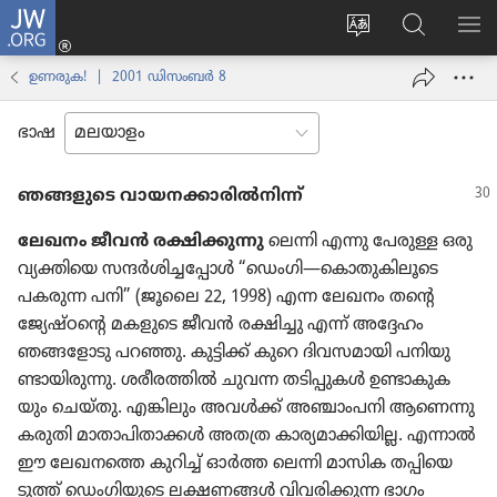
JW.ORG
ലോഗ്
സൈറ്റ്
JW.ORG
മെ
ഇൻ
ഭാഷ
വെബ്‌​
കാ
(പുതിയ
ഉണരുക! | 2001 ഡിസംബര്‍ 8
മാറ്റുക
സൈ​
പേജ്
റ്റിൽ
തുറക്കുക)
ഭാഷ
തിരയുക
ഞങ്ങളുടെ വായന​ക്കാ​രിൽനിന്ന്‌
ലേഖനം ജീവൻ രക്ഷിക്കു​ന്നു
ലെന്നി എന്നു പേരുള്ള ഒരു
വ്യക്തിയെ സന്ദർശി​ച്ച​പ്പോൾ “ഡെംഗി—കൊതു​കി​ലൂ​ടെ
പകരുന്ന പനി” (ജൂലൈ 22, 1998) എന്ന ലേഖനം തന്റെ
ജ്യേഷ്‌ഠന്റെ മകളുടെ ജീവൻ രക്ഷിച്ചു എന്ന്‌ അദ്ദേഹം
ഞങ്ങളോ​ടു പറഞ്ഞു. കുട്ടിക്ക്‌ കുറെ ദിവസ​മാ​യി പനിയു​
ണ്ടാ​യി​രു​ന്നു. ശരീര​ത്തിൽ ചുവന്ന തടിപ്പു​കൾ ഉണ്ടാകു​ക​
യും ചെയ്‌തു. എങ്കിലും അവൾക്ക്‌ അഞ്ചാം​പനി ആണെന്നു
കരുതി മാതാ​പി​താ​ക്കൾ അതത്ര കാര്യ​മാ​ക്കി​യില്ല. എന്നാൽ
ഈ ലേഖനത്തെ കുറിച്ച്‌ ഓർത്ത ലെന്നി മാസിക തപ്പി​യെ​
ടുത്ത്‌ ഡെംഗി​യു​ടെ ലക്ഷണങ്ങൾ വിവരി​ക്കുന്ന ഭാഗം