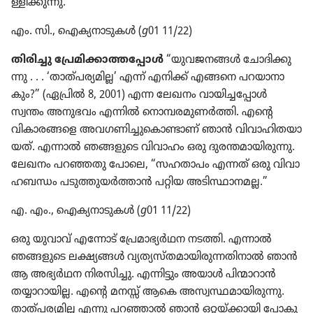
ള്ളി​ക്കു​ന്നു.
എം. സി., ഐക്യ​നാ​ടു​കൾ (
g
01 11/22)
തിരിച്ചു പ്രേമി​ക്കാ​ത്ത​പ്പോൾ
“യുവജ​നങ്ങൾ ചോദി​ക്കു​
ന്നു . . . ‘താത്‌പ​ര്യ​മില്ല’ എന്ന്‌ എനിക്ക്‌ എങ്ങനെ പറയാ​നാ​
കും?” (ഏപ്രിൽ 8, 2001) എന്ന ലേഖനം വായി​ച്ച​പ്പോൾ
സ്വന്തം അനുഭവം എന്നിൽ നൊമ്പ​ര​മു​ണർത്തി. എന്റെ
വികാ​ര​ങ്ങളെ അവഗണി​ച്ചു​കൊ​ണ്ടാണ്‌ ഞാൻ വിവാ​ഹി​ത​യാ​
യത്‌. എന്നാൽ ഞങ്ങളുടെ വിവാഹം ഒരു ദുരന്ത​മാ​യി​രു​ന്നു.
ലേഖനം പറഞ്ഞതു പോലെ, “സഹതാപം എന്നത്‌ ഒരു വിവാ​
ഹ​ബന്ധം പടുത്തു​യർത്താൻ പറ്റിയ അടിസ്ഥാ​നമല്ല.”
എ. എം., ഐക്യ​നാ​ടു​കൾ (
g
01 11/22)
ഒരു യുവാവ്‌ എന്നോട്‌ പ്രേമാ​ഭ്യർഥന നടത്തി. എന്നാൽ
ഞങ്ങളുടെ ലക്ഷ്യങ്ങൾ വ്യത്യ​സ്‌ത​മാ​യി​രു​ന്ന​തി​നാൽ ഞാൻ
ആ അഭ്യർഥന നിരസി​ച്ചു. എന്നിട്ടും അയാൾ പിന്മാ​റാൻ
തയ്യാറാ​യില്ല. എന്റെ മനസ്സ്‌ ആകെ അസ്വസ്ഥ​മാ​യി​രു​ന്നു.
താത്‌പ​ര്യ​മില്ല എന്നു പറഞ്ഞാൽ ഞാൻ ഒറ്റയ്‌ക്കാ​യി പോകു​