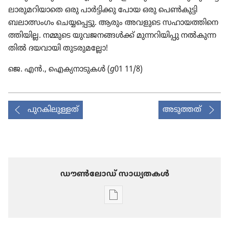
ലാ​രു​മ​റി​യാ​തെ ഒരു പാർട്ടി​ക്കു പോയ ഒരു പെൺകു​ട്ടി
ബലാത്സം​ഗം ചെയ്യ​പ്പെട്ടു. ആരും അവളുടെ സഹായ​ത്തി​നെ​
ത്തി​യില്ല. നമ്മുടെ യുവജ​ന​ങ്ങൾക്ക്‌ മുന്നറി​യി​പ്പു നൽകു​ന്ന​
തിൽ ദയവായി തുടരു​മ​ല്ലോ!
ജെ. എൻ., ഐക്യ​നാ​ടു​കൾ (
g
01 11/8)
പുറകിലുള്ളത്
അടുത്തത്
ഡൗണ്‍ലോഡ് സാധ്യതകള്‍
പ്രസിദ്ധീകരണങ്ങൾ
ഡൗണ്‍ലോഡ്
ചെയ്യാനുള്ള