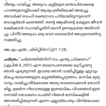
വീണ്ടും വായിച്ചു. അദ്ദേഹം കുട്ടി​യു​ടെ മാതാ​പി​താ​ക്കളെ
പറഞ്ഞു​മ​ന​സ്സി​ലാ​ക്കി ആശുപ​ത്രി​യി​ലേക്ക്‌ അയച്ചു.
അവൾക്ക്‌ ഡെംഗി രക്തസ്രാവ പനിയാ​യി​രു​ന്നു​വെന്ന്‌
ഡോക്ടർമാർ കണ്ടെത്തി. തന്റെ ജ്യേഷ്‌ഠന്റെ മകളുടെ ജീവൻ
രക്ഷിക്കാൻ സഹായി​ച്ച​തിന്‌ ലെന്നി
ഉണരുക!
യെ അഭിന​ന്ദി​
ച്ചു. പിന്നീട്‌ അദ്ദേഹം ഒരു ഭവന ബൈബിൾ അധ്യയ​ന​ത്തി​നു
സമ്മതിച്ചു.
ജെ.എം.എൽ., ഫിലി​പ്പീൻസ്‌ (
g
01 11/8)
ചരിത്രം
“ചരി​ത്ര​ത്തിൽനിന്ന്‌ നാം എന്തു പഠിക്കണം?”
(ഏപ്രിൽ 8, 2001) എന്ന ലേഖന​പ​ര​മ്പ​രയെ കുറി​ച്ചാ​ണു
ഞാൻ എഴുതു​ന്നത്‌. ഇവയെ ഞാൻ വായി​ച്ചി​ട്ടുള്ള ഏറ്റവും
മികച്ച ലേഖന​ങ്ങ​ളു​ടെ കൂട്ടത്തിൽപ്പെ​ടു​ത്താം. മാസിക മുഴു​
വ​നും വായിച്ചു തീർക്കാ​തെ അതു താഴെ​വെ​ക്കാൻ തോന്നി​
യില്ല. ഉയർന്ന നിലവാ​ര​മുള്ള ഇത്രയ​ധി​കം വിവരങ്ങൾ ഇത്ര
നന്നായി ഗവേഷണം ചെയ്‌ത്‌ നിങ്ങൾ മാസി​ക​ക​ളിൽ
അവതരി​പ്പി​ക്കു​ന്നത്‌ എന്നെ എല്ലായ്‌പോ​ഴും വിസ്‌മ​യം​കൊ​