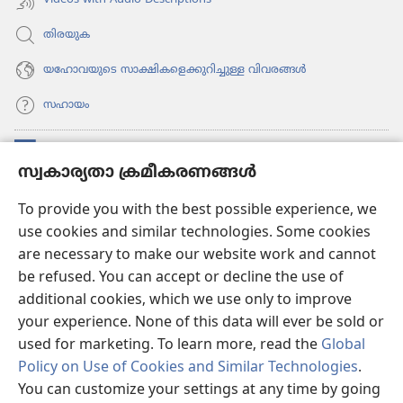
തിരയുക
യഹോവയുടെ സാക്ഷികളെക്കുറിച്ചുള്ള വിവരങ്ങൾ
സഹായം
സംഭാവനകൾ
(പുതിയ
സ്വകാര്യതാ ക്രമീകരണങ്ങൾ
പേജ്
തുറക്കുക)
വാച്ച്ടവര്‍ ഓണ്‍ലൈന്‍ ലൈബ്രറി
To provide you with the best possible experience, we
(പുതിയ
use cookies and similar technologies. Some cookies
പേജ്
JW ഹബ്ബ്
തുറക്കുക)
are necessary to make our website work and cannot
(പുതിയ
be refused. You can accept or decline the use of
പേജ്
JW ലൈ​ബ്ര​റി
തുറക്കുക)
additional cookies, which we use only to improve
your experience. None of this data will ever be sold or
വാച്ച്‌ടവർ ലൈ​ബ്രറി
used for marketing. To learn more, read the
Global
Policy on Use of Cookies and Similar Technologies
.
You can customize your settings at any time by going