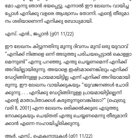
മോ എന്നു ഞാൻ ഭയപ്പെട്ടു. എന്നാൽ ഈ ലേഖനം വായി​ച്ച​
പ്പോൾ എനിക്കു വളരെ ആശ്വാസം തോന്നി. എന്റെ തീരു​മാ​
നം ശരിയാ​ണെന്ന്‌ എനിക്കു ബോധ്യ​മാ​യി.
എസ്‌. എൻ., ജപ്പാൻ (
g
01 11/22)
ഈ ലേഖനം കിട്ടു​ന്ന​തി​നു മൂന്നു ദിവസം മുമ്പ്‌ ഒരു യുവാവ്‌
“എനിക്ക്‌ നിങ്ങളെ ഒന്ന്‌ അടുത്തു പരിച​യ​പ്പെ​ട്ടാൽ കൊള്ളാ​
മെ​ന്നുണ്ട്‌” എന്നു പറഞ്ഞു. എന്തു ചെയ്യണ​മെന്ന്‌ എനിക്ക്‌
അറിയി​ല്ലാ​യി​രു​ന്നു. അയാളെ ഇഷ്ടമാ​ണെ​ങ്കി​ലും എനിക്ക്‌
ഡേറ്റി​ങ്ങി​നുള്ള പ്രായ​മാ​യി​ട്ടില്ല എന്ന്‌ എനിക്ക്‌ അറിയാ​മാ​യി​
രു​ന്നു. ഈ ലേഖനം വായി​ക്കു​ക​യും “യുവജ​നങ്ങൾ ചോദി​
ക്കു​ന്നു . . . എനിക്കു ഡേറ്റി​ങ്ങി​നുള്ള പ്രായ​മാ​യി​ട്ടി​ല്ലെന്ന്‌
എന്റെ മാതാ​പി​താ​ക്കൾ കരുതു​ന്നു​വെ​ങ്കി​ലോ?” (ഫെബ്രു​
വരി 8, 2001) എന്ന ലേഖനം ഒരിക്കൽക്കൂ​ടെ എടുത്തു
നോക്കു​ക​യും ചെയ്‌തത്‌ എന്തു ചെയ്യണ​മെന്നു തീരു​മാ​നി​
ക്കാൻ എന്നെ സഹായി​ച്ചി​രി​ക്കു​ന്നു.
ആർ. എസ്‌., ഐക്യ​നാ​ടു​കൾ (
g
01 11/22)