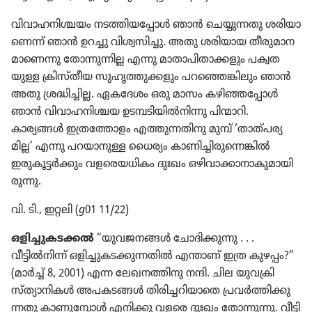
വിവാ​ഹ​നി​ശ്ചയം നടത്തി​യ​പ്പോൾ ഞാൻ ചെയ്യു​ന്നതു ശരിയാ​
ണെന്ന്‌ ഞാൻ ഉറച്ചു വിശ്വ​സി​ച്ചു. അതു ശരിയായ തീരു​മാ​ന​
മാ​ണെന്നു തോന്നു​ന്നില്ല എന്നു മാതാ​പി​താ​ക്ക​ളും പക്വത​
യുള്ള ക്രിസ്‌തീയ സുഹൃ​ത്തു​ക്ക​ളും പറഞ്ഞെ​ങ്കി​ലും ഞാൻ
അതു ശ്രദ്ധി​ച്ചില്ല. ഏകദേശം ഒരു മാസം കഴിഞ്ഞ​പ്പോൾ
ഞാൻ വിവാ​ഹ​നി​ശ്ചയ ഉടമ്പടി​യിൽനി​ന്നു പിന്മാറി.
കാര്യങ്ങൾ ഇത്ര​ത്തോ​ളം എത്തുന്ന​തി​നു മുമ്പ്‌ ‘താത്‌പ​ര്യ​
മില്ല’ എന്നു പറയാ​നുള്ള ധൈര്യം കാണി​ച്ചി​രു​ന്നെ​ങ്കിൽ
ഇരുകൂ​ട്ടർക്കും വളരെ​യ​ധി​കം ദുഃഖം ഒഴിവാ​ക്കാ​നാ​കു​മാ​യി​
രു​ന്നു.
വി. ടി., ഇറ്റലി (
g
01 11/22)
ഒളിച്ചു​ക​ടക്കൽ
“യുവജ​നങ്ങൾ ചോദി​ക്കു​ന്നു . . .
വീട്ടിൽനിന്ന്‌ ഒളിച്ചു​ക​ട​ക്കു​ന്ന​തിൽ എന്താണ്‌ ഇത്ര കുഴപ്പം?”
(മാർച്ച്‌ 8, 2001) എന്ന ലേഖന​ത്തി​നു നന്ദി. ചില യുവ​ക്രി​
സ്‌ത്യാ​നി​കൾ അപകടങ്ങൾ തിരി​ച്ച​റി​യാ​തെ പ്രവർത്തി​ക്കു​
ന്നതു കാണു​മ്പോൾ എനിക്കു വളരെ ദുഃഖം തോന്നു​ന്നു. വീട്ടി​