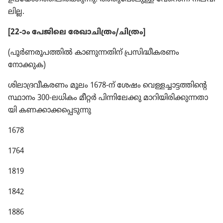
ലില്ല.
[22-ാം പേജിലെ രേഖാ​ചി​ത്രം/ചിത്രം]
(പൂർണ​രൂ​പ​ത്തിൽ കാണു​ന്ന​തിന്‌ പ്രസി​ദ്ധീ​ക​രണം
നോക്കുക)
ശിലാദ്രവീകരണം മൂലം 1678-ന്‌ ശേഷം വെള്ളച്ചാ​ട്ട​ത്തി​ന്റെ
സ്ഥാനം 300-ലധികം മീറ്റർ പിന്നി​ലേക്കു മാറി​യി​രി​ക്കു​ന്ന​താ​
യി കണക്കാ​ക്ക​പ്പെ​ടു​ന്നു
1678
1764
1819
1842
1886