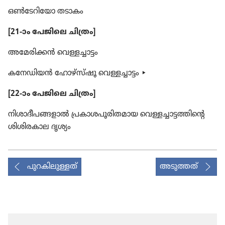
ഒൺടേറിയോ തടാകം
[21-ാം പേജിലെ ചിത്രം]
അമേരിക്കൻ വെള്ളച്ചാ​ട്ടം
കനേഡിയൻ ഹോഴ്‌സ്‌ഷൂ വെള്ളച്ചാ​ട്ടം ▸
[22-ാം പേജിലെ ചിത്രം]
നിശാദീപങ്ങളാൽ പ്രകാ​ശ​പൂ​രി​ത​മായ വെള്ളച്ചാ​ട്ട​ത്തി​ന്റെ
ശിശി​ര​കാല ദൃശ്യം
പുറകിലുള്ളത്
അടുത്തത്