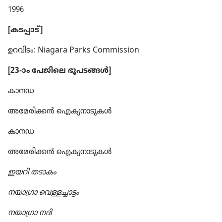
1996
[കടപ്പാട്‌]
ഉറവിടം: Niagara Parks Commission
[23-ാം പേജിലെ ഭൂപടങ്ങൾ]
കാനഡ
അമേരിക്കൻ ഐക്യ​നാ​ടു​കൾ
കാനഡ
അമേരിക്കൻ ഐക്യ​നാ​ടു​കൾ
ഇയറി തടാകം
നയാഗ്രാ വെള്ളച്ചാ​ട്ടം
നയാഗ്രാ നദി