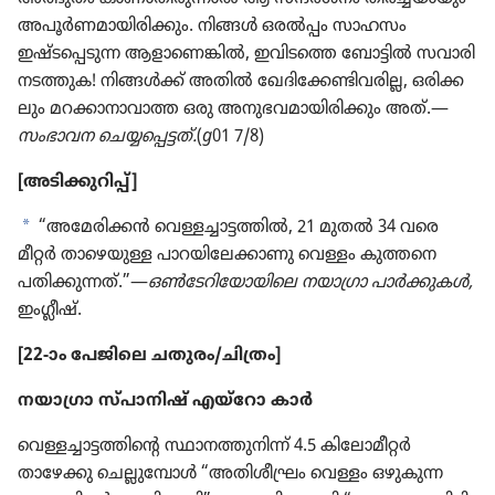
അപൂർണ​മാ​യി​രി​ക്കും. നിങ്ങൾ ഒരൽപ്പം സാഹസം
ഇഷ്ടപ്പെ​ടുന്ന ആളാ​ണെ​ങ്കിൽ, ഇവിടത്തെ ബോട്ടിൽ സവാരി
നടത്തുക! നിങ്ങൾക്ക്‌ അതിൽ ഖേദി​ക്കേ​ണ്ടി​വ​രില്ല, ഒരിക്ക​
ലും മറക്കാ​നാ​വാത്ത ഒരു അനുഭ​വ​മാ​യി​രി​ക്കും അത്‌.—
സംഭാവന ചെയ്യപ്പെട്ടത്‌.
(
g
01 7/8)
[അടിക്കു​റിപ്പ്‌]
a
“അമേരി​ക്കൻ വെള്ളച്ചാ​ട്ട​ത്തിൽ, 21 മുതൽ 34 വരെ
മീറ്റർ താഴെ​യുള്ള പാറയി​ലേ​ക്കാ​ണു വെള്ളം കുത്തനെ
പതിക്കു​ന്നത്‌.”—
ഒൺടേ​റി​യോ​യി​ലെ നയാഗ്രാ പാർക്കു​കൾ,
ഇംഗ്ലീഷ്‌.
[22-ാം പേജിലെ ചതുരം/ചിത്രം]
നയാഗ്രാ സ്‌പാ​നിഷ്‌ എയ്‌റോ കാർ
വെള്ളച്ചാ​ട്ട​ത്തി​ന്റെ സ്ഥാനത്തു​നിന്ന്‌ 4.5 കിലോ​മീ​റ്റർ
താഴേക്കു ചെല്ലു​മ്പോൾ “അതിശീ​ഘ്രം വെള്ളം ഒഴുകുന്ന