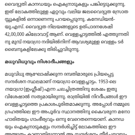
വൈദ്യു​തി കാനഡ​യും ഐക്യ​നാ​ടു​ക​ളും പങ്കി​ട്ടെ​ടു​ക്കു​ന്നു.
ഇത്‌ ലോക​ത്തി​ലുള്ള ഏറ്റവും വലിയ ജല​വൈ​ദ്യു​ത സ്രോ​ത​
സ്സു​ക​ളിൽ ഒന്നാ​ണെന്നു പറയ​പ്പെ​ടു​ന്നു. കനേഡി​യൻ-
യു.എസ്‌. വൈദ്യു​ത നിലയ​ങ്ങ​ളു​ടെ ഉത്‌പാ​ദ​ന​ശേഷി
42,00,000 കിലോ​വാട്ട്‌ ആണ്‌. വെള്ളച്ചാ​ട്ട​ത്തിൽ എത്തുന്ന​തി​
നു മുമ്പ്‌ നയാഗ്രാ നദിയിൽനിന്ന്‌ ആവശ്യ​മുള്ള വെള്ളം ടർ​
ബൈ​നു​ക​ളി​ലേക്കു തിരി​ച്ചു​വി​ടു​ന്നു.
മധുവി​ധു​വും നിശാ​ദീ​പ​ങ്ങ​ളും
മധുവി​ധു ആഘോ​ഷി​ക്കുന്ന ദമ്പതി​മാ​രു​ടെ പ്രിയ​പ്പെട്ട
സന്ദർശന സ്ഥലമാണ്‌ നയാഗ്രാ വെള്ളച്ചാ​ട്ടം. 1953-ലെ
നയാഗ്രാ
(ഇംഗ്ലീഷ്‌) എന്ന ചലച്ചി​ത്ര​ത്തി​നു ശേഷം ഇതു
വിശേ​ഷാൽ സത്യമാ​യി​രു​ന്നു. രാത്രി​യിൽ നിറദീ​പങ്ങൾ ഈ
വെള്ളച്ചാ​ട്ടത്തെ പ്രകാ​ശ​പൂ​രി​ത​മാ​ക്കു​ന്നു. അപ്പോൾ നമ്മുടെ
ഗ്രഹത്തി​ലെ ഈ അപൂർവ സ്ഥാനത്തി​നു കൈവ​രുന്ന മനോ​
ഹാ​രി​ത​യും ഗാംഭീ​ര്യ​വും ഒന്നു വേറെ​ത​ന്നെ​യാണ്‌. കാനഡ​
യും ഐക്യ​നാ​ടു​ക​ളും സന്ദർശി​ച്ചിട്ട്‌ ലോക​ത്തി​ലെ ഈ
അത്ഭുതം കാണാ​തി​രു​ന്നാൽ ആ സന്ദർശനം തീർച്ച​യാ​യും