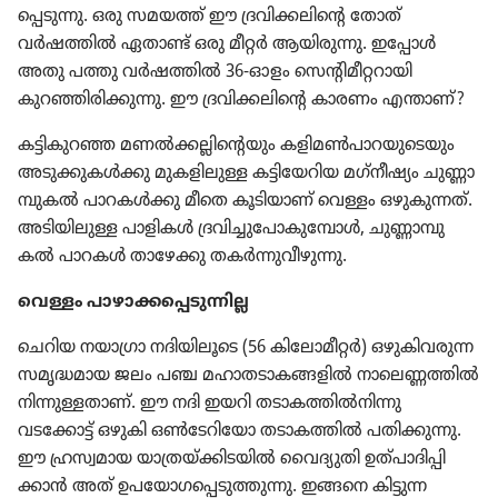
പ്പെ​ടു​ന്നു. ഒരു സമയത്ത്‌ ഈ ദ്രവി​ക്ക​ലി​ന്റെ തോത്‌
വർഷത്തിൽ ഏതാണ്ട്‌ ഒരു മീറ്റർ ആയിരു​ന്നു. ഇപ്പോൾ
അതു പത്തു വർഷത്തിൽ 36-ഓളം സെന്റി​മീ​റ്റ​റാ​യി
കുറഞ്ഞി​രി​ക്കു​ന്നു. ഈ ദ്രവി​ക്ക​ലി​ന്റെ കാരണം എന്താണ്‌?
കട്ടികു​റഞ്ഞ മണൽക്ക​ല്ലി​ന്റെ​യും കളിമൺപാ​റ​യു​ടെ​യും
അടുക്കു​കൾക്കു മുകളി​ലുള്ള കട്ടി​യേ​റിയ മഗ്‌നീ​ഷ്യം ചുണ്ണാ​
മ്പു​കൽ പാറകൾക്കു മീതെ കൂടി​യാണ്‌ വെള്ളം ഒഴുകു​ന്നത്‌.
അടിയി​ലുള്ള പാളികൾ ദ്രവി​ച്ചു​പോ​കു​മ്പോൾ, ചുണ്ണാ​മ്പു​
കൽ പാറകൾ താഴേക്കു തകർന്നു​വീ​ഴു​ന്നു.
വെള്ളം പാഴാ​ക്ക​പ്പെ​ടു​ന്നില്ല
ചെറിയ നയാഗ്രാ നദിയി​ലൂ​ടെ (56 കിലോ​മീ​റ്റർ) ഒഴുകി​വ​രുന്ന
സമൃദ്ധ​മായ ജലം പഞ്ച മഹാത​ടാ​ക​ങ്ങ​ളിൽ നാലെ​ണ്ണ​ത്തിൽ
നിന്നു​ള്ള​താണ്‌. ഈ നദി ഇയറി തടാക​ത്തിൽനി​ന്നു
വടക്കോട്ട്‌ ഒഴുകി ഒൺടേ​റി​യോ തടാക​ത്തിൽ പതിക്കു​ന്നു.
ഈ ഹ്രസ്വ​മായ യാത്ര​യ്‌ക്കി​ട​യിൽ വൈദ്യു​തി ഉത്‌പാ​ദി​പ്പി​
ക്കാൻ അത്‌ ഉപയോ​ഗ​പ്പെ​ടു​ത്തു​ന്നു. ഇങ്ങനെ കിട്ടുന്ന