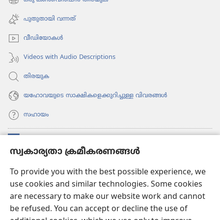
(പുതിയ
തുറക്കുക)
പേജ്
പുതുതായി വന്നത്‌
തുറക്കുക)
വീഡി​യോ​കൾ
Videos with Audio Descriptions
തിരയുക
യഹോവയുടെ സാക്ഷികളെക്കുറിച്ചുള്ള വിവരങ്ങൾ
സഹായം
സംഭാവനകൾ
(പുതിയ
സ്വകാര്യതാ ക്രമീകരണങ്ങൾ
പേജ്
തുറക്കുക)
വാച്ച്ടവര്‍ ഓണ്‍ലൈന്‍ ലൈബ്രറി
To provide you with the best possible experience, we
(പുതിയ
use cookies and similar technologies. Some cookies
പേജ്
JW ഹബ്ബ്
തുറക്കുക)
are necessary to make our website work and cannot
(പുതിയ
be refused. You can accept or decline the use of
പേജ്
JW ലൈ​ബ്ര​റി
തുറക്കുക)