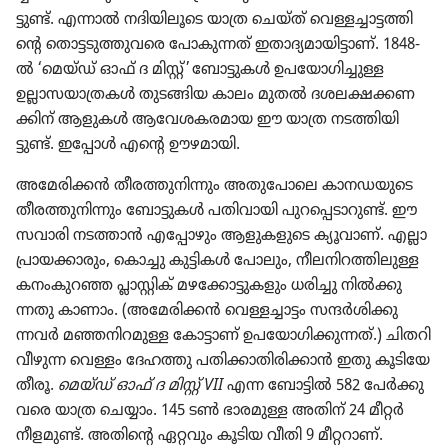
ട്ടുണ്ട്‌. എന്നാൽ നദിയി​ലൂ​ടെ യാത്ര ചെയ്‌ത്‌ വെള്ളച്ചാ​ട്ട​ത്തി​
ന്റെ തൊട്ട​ടു​ത്തു​വരെ പോകു​ന്നത്‌ ഇതാദ്യ​മാ​യി​ട്ടാണ്‌. 1848-
ൽ ‘മെയ്‌ഡ്‌ ഓഫ്‌ ദ മിസ്റ്റ്‌’ ബോട്ടു​കൾ ഉപയോ​ഗി​ച്ചുള്ള
ഉല്ലാസ​യാ​ത്രകൾ തുടങ്ങിയ കാലം മുതൽ ദശലക്ഷ​ക്ക​ണ​
ക്കിന്‌ ആളുകൾ ആവേശ​ക​ര​മായ ഈ യാത്ര നടത്തി​യി​
ട്ടുണ്ട്‌. ഇപ്പോൾ എന്റെ ഊഴമാ​യി.
അമേരി​ക്കൻ തീരത്തു​നി​ന്നും അതു​പോ​ലെ കാനഡ​യു​ടെ
തീരത്തു​നി​ന്നും ബോട്ടു​കൾ പതിവാ​യി പുറ​പ്പെ​ടാ​റുണ്ട്‌. ഈ
സവാരി നടത്താൻ എപ്പോ​ഴും ആളുക​ളു​ടെ ക്യൂവാണ്‌. എല്ലാ
പ്രായ​ക്കാ​രും, കൊച്ചു കുട്ടികൾ പോലും, നീലനി​റ​ത്തി​ലുള്ള
കനംകു​റഞ്ഞ പ്ലാസ്റ്റിക്‌ മഴക്കോ​ട്ടു​ക​ളും ധരിച്ചു നിൽക്കു​
ന്നതു കാണാം. (അമേരി​ക്കൻ വെള്ളച്ചാ​ട്ടം സന്ദർശി​ക്കു​
ന്നവർ മഞ്ഞനി​റ​മുള്ള കോട്ടാണ്‌ ഉപയോ​ഗി​ക്കു​ന്നത്‌.) ചിതറി​
വീ​ഴുന്ന വെള്ളം ദേഹത്തു പതിക്കാ​തി​രി​ക്കാൻ ഇതു കൂടിയേ
തീരൂ.
മെയ്‌ഡ്‌ ഓഫ്‌ ദ മിസ്റ്റ്‌ VII
എന്ന ബോട്ടിൽ 582 പേർക്കു​
വരെ യാത്ര ചെയ്യാം. 145 ടൺ ഭാരമുള്ള അതിന്‌ 24 മീറ്റർ
നീളമുണ്ട്‌. അതിന്റെ ഏറ്റവും കൂടിയ വീതി 9 മീറ്ററാണ്‌.