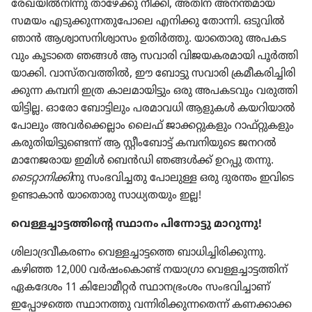
രേഖയിൽനി​ന്നു താഴേക്കു നീക്കി, അതിന്‌ അനന്തമായ
സമയം എടുക്കു​ന്ന​തു​പോ​ലെ എനിക്കു തോന്നി. ഒടുവിൽ
ഞാൻ ആശ്വാ​സ​നി​ശ്വാ​സം ഉതിർത്തു. യാതൊ​രു അപകട​
വും കൂടാതെ ഞങ്ങൾ ആ സവാരി വിജയ​ക​ര​മാ​യി പൂർത്തി​
യാ​ക്കി. വാസ്‌ത​വ​ത്തിൽ, ഈ ബോട്ടു സവാരി ക്രമീ​ക​രി​ച്ചി​രി​
ക്കുന്ന കമ്പനി ഇത്ര കാലമാ​യി​ട്ടും ഒരു അപകട​വും വരുത്തി​
യി​ട്ടില്ല. ഓരോ ബോട്ടി​ലും പരമാ​വധി ആളുകൾ കയറി​യാൽ
പോലും അവർക്കെ​ല്ലാം ലൈഫ്‌ ജാക്കറ്റു​ക​ളും റാഫ്‌റ്റു​ക​ളും
കരുതി​യി​ട്ടു​ണ്ടെന്ന്‌ ആ സ്റ്റീം​ബോട്ട്‌ കമ്പനി​യു​ടെ ജനറൽ
മാനേ​ജ​രായ ഇമിൾ ബെൻഡി ഞങ്ങൾക്ക്‌ ഉറപ്പു തന്നു.
ടൈറ്റാ​നി​ക്കി​
നു സംഭവി​ച്ചതു പോലുള്ള ഒരു ദുരന്തം ഇവിടെ
ഉണ്ടാകാൻ യാതൊ​രു സാധ്യ​ത​യും ഇല്ല!
വെള്ളച്ചാ​ട്ട​ത്തി​ന്റെ സ്ഥാനം പിന്നോ​ട്ടു മാറുന്നു!
ശിലാ​ദ്ര​വീ​ക​രണം വെള്ളച്ചാ​ട്ടത്തെ ബാധി​ച്ചി​രി​ക്കു​ന്നു.
കഴിഞ്ഞ 12,000 വർഷം​കൊണ്ട്‌ നയാഗ്രാ വെള്ളച്ചാ​ട്ട​ത്തിന്‌
ഏകദേശം 11 കിലോ​മീ​റ്റർ സ്ഥാന​ഭ്രം​ശം സംഭവി​ച്ചാണ്‌
ഇപ്പോ​ഴത്തെ സ്ഥാനത്തു വന്നിരി​ക്കു​ന്ന​തെന്ന്‌ കണക്കാ​ക്ക​