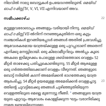
നിലവിൽ നാലു ബോട്ടു​കൾ ഉപയോ​ഗ​ത്തി​ലുണ്ട്‌.
മെയ്‌ഡ്‌
ഓഫ്‌ ദ മിസ്റ്റ്‌
IV, V, VI, VII എന്നിവ​യാണ്‌ അവ.
സമീപ​ക്കാ​ഴ്‌ച
മറ്റുള്ള​വ​രോ​ടൊ​പ്പം ഞങ്ങളും വരിയാ​യി നിന്നു.
മെയ്‌ഡ്‌
ഓഫ്‌ ദ മിസ്റ്റ്‌ VII
-ൽനിന്ന്‌ നനഞ്ഞു​കു​തിർന്ന ഒരു കൂട്ടം
സഞ്ചാരി​കൾ ഇറങ്ങി​യ​പ്പോൾ ഞങ്ങൾ അതിൽ പ്രവേ​ശി​ച്ചു.
ആവേശ​ക​ര​മായ യാത്ര​യ്‌ക്കുള്ള ഒരു പുറപ്പാ​ടാണ്‌ അതെന്ന്‌
എനിക്കു മനസ്സി​ലാ​യി. ഒരു കിലോ​മീ​റ്റ​റി​ലും അൽപ്പം കൂടെ
അകലെ ഇടിമു​ഴക്കം പോലുള്ള ശബ്‌ദ​ത്തോ​ടെ വെള്ളം 52
മീറ്റർ താഴേക്കു പതിച്ചു​കൊ​ണ്ടി​രു​ന്നു. 55 മീറ്റർ ആഴമുള്ള
ഒരു ഗർത്തത്തി​ലേ​ക്കാണ്‌ വെള്ളം വീഴു​ന്നത്‌. ഞങ്ങളുടെ
ബോട്ട്‌ നദിയിൽ കടന്ന്‌ അമേരി​ക്കൻ ഭാഗ​ത്തേക്കു യാത്ര
ആരംഭി​ച്ചു. 54 മീറ്റർ ഉയരമുള്ള അമേരി​ക്കൻ
വെള്ളച്ചാ​ട്ട​
ത്തി​ന്റെ ചുവട്ടി​ലേക്കു ഞങ്ങൾ ചുഴി​ഞ്ഞു​തി​രി​യുന്ന
a
വെള്ളത്തി​ലൂ​ടെ മെല്ലെ മുന്നോ​ട്ടു നീങ്ങി.
ഞങ്ങളുടെ യാത്ര​
യു​ടെ ഏറ്റവും ആവേശം കൊള്ളി​ക്കുന്ന ഘട്ടം വരാനി​രി​ക്കു​
ന്നതേ ഉണ്ടായി​രു​ന്നു​ള്ളൂ.