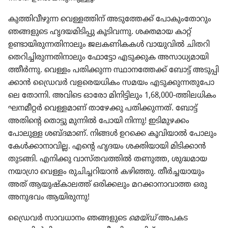
കുത്തി​വീ​ഴു​ന്ന വെള്ളത്തിന്‌ അടു​ത്തേക്ക്‌ പോകും​തോ​റും
ഞങ്ങളുടെ ഹൃദയ​മി​ടി​പ്പു കൂടി​വന്നു. ശക്തമായ കാറ്റ്‌
ഉണ്ടായി​രു​ന്ന​തി​നാ​ലും ജലകണി​കകൾ വായു​വിൽ ചിതറി
തെറി​ച്ചി​രു​ന്ന​തി​നാ​ലും ഫോട്ടോ എടുക്കുക അസാധ്യ​മാ​യി​
ത്തീർന്നു. വെള്ളം പതിക്കുന്ന സ്ഥാന​ത്തേക്ക്‌ ബോട്ട്‌ അടുപ്പി​
ക്കാൻ ഡ്രൈവർ വളരെ​യ​ധി​കം സമയം എടുക്കു​ന്ന​തു​പോ​
ലെ തോന്നി. അവിടെ ഓരോ മിനി​ട്ടി​ലും 1,68,000-ത്തിലധി​കം
ഘനമീറ്റർ വെള്ളമാണ്‌ താഴേക്കു പതിക്കു​ന്നത്‌. ബോട്ട്‌
അതിന്റെ തൊട്ടു മുന്നിൽ പോയി നിന്നു! ഇടിമു​ഴക്കം
പോലുള്ള ശബ്ദമാണ്‌. നിങ്ങൾ ഉറക്കെ കൂവി​യാൽ പോലും
കേൾക്കാ​നാ​വില്ല. എന്റെ ഹൃദയം ശക്തിയാ​യി മിടി​ക്കാൻ
തുടങ്ങി. എനിക്കു വാസ്‌ത​വ​ത്തിൽ തണുത്ത, ശുദ്ധമായ
നയാഗ്രാ വെള്ളം രുചി​ച്ച​റി​യാൻ കഴിഞ്ഞു. തീർച്ച​യാ​യും
അത്‌ ആയുഷ്‌കാ​ലത്ത്‌ ഒരിക്ക​ലും മറക്കാ​നാ​വാത്ത ഒരു
അനുഭവം ആയിരു​ന്നു!
ഡ്രൈവർ സാവധാ​നം ഞങ്ങളുടെ
മെയ്‌ഡ്‌
അപകട