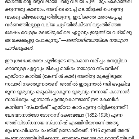
ഭാഗത്തി​ന്റെ ഒടുവി​ലാ​യി” ഒരു വലിയ ചുഴി “രൂപം​കൊ​ണ്ടി​രി​
ക്കു​ന്നതു കാണാം. അവിടെ വെച്ച്‌ മലയി​ടുക്ക്‌ പെട്ടെന്നു
വടക്കു കിഴ​ക്കോ​ട്ടു തിരി​യു​ന്നു. ഇവിടത്തെ മരതകപ്പച്ച
വർണത്തി​ലുള്ള വലിയ ചുഴി​യിൽകി​ടന്ന്‌ വട്ടംതി​രിഞ്ഞ
ശേഷം വെള്ളം മലയി​ടു​ക്കി​ലെ ഏറ്റവും ഇടുങ്ങിയ വഴിയി​ലൂ​
ടെ രക്ഷപ്പെട്ടു പോകു​ന്നു.”—
ഒൺടേ​റി​യോ​യി​ലെ നയാഗ്രാ
പാർക്കു​കൾ.
ഈ ശ്രദ്ധേ​യ​മായ ചുഴി​യു​ടെ ആകമാന വലിപ്പം മനസ്സി​ലാ​
ക്കാ​നുള്ള ഏറ്റവും മികച്ച മാർഗം നയാഗ്രാ സ്‌പാ​നിഷ്‌
എയ്‌റോ കാറിൽ (കേബിൾ കാർ) അതിനു മുകളി​ലൂ​ടെ
സവാരി നടത്തു​ന്ന​താണ്‌. അതിൽ ഇരുന്നാൽ നദി ഒഴുകി​വ​
രുന്ന ദൃശ്യ​വും ഒഴുകി​പ്പോ​കുന്ന ദൃശ്യ​വും നന്നായി കാണാൻ
സാധി​ക്കും. എന്നാൽ എന്തു​കൊ​ണ്ടാണ്‌ ഈ കേബിൾ
കാറിനെ “സ്‌പാ​നിഷ്‌” എയ്‌റോ കാർ എന്നു വിളി​ക്കു​ന്നത്‌?
ലേയോ​നാർദോ ടോ​റെസ്‌ കേവേ​ഥോ (1852-1936) എന്ന
അതിവി​ദ​ഗ്‌ധ​നായ സ്‌പാ​നിഷ്‌ എഞ്ചിനി​യ​റാണ്‌ അതു
രൂപസം​വി​ധാ​നം ചെയ്‌ത്‌ ഉണ്ടാക്കി​യത്‌. 1916 മുതൽ അത്‌
ഉപയോ​ഗ​ത്തി​ലി​രി​ക്കു​ന്നു. അതു​പോ​ലുള്ള വേറൊന്ന്‌ നിലവി​