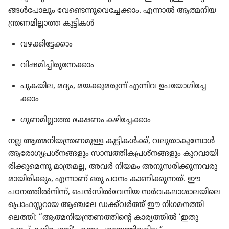
ങ്ങൾപോ​ലും വേണ്ടെ​ന്നു​വെ​ച്ചേ​ക്കാം. എന്നാൽ ആത്മനി​യ​
ന്ത്ര​ണ​മി​ല്ലാത്ത കുട്ടികൾ
വഴക്കി​ട്ടേ​ക്കാം
വിഷമി​ച്ചി​രു​ന്നേ​ക്കാം
പുകയില, മദ്യം, മയക്കു​മ​രുന്ന്‌ എന്നിവ ഉപയോ​ഗി​ച്ചേ​
ക്കാം
ഗുണമി​ല്ലാത്ത ഭക്ഷണം കഴി​ച്ചേ​ക്കാം
നല്ല ആത്മനി​യ​ന്ത്ര​ണ​മുള്ള കുട്ടി​കൾക്ക്‌, വലുതാ​കു​മ്പോൾ
ആരോ​ഗ്യ​പ്ര​ശ്‌ന​ങ്ങ​ളും സാമ്പത്തി​ക​പ്ര​ശ്‌ന​ങ്ങ​ളും കുറവാ​യി​
രി​ക്കു​മെന്നു മാത്രമല്ല, അവർ നിയമം അനുസ​രി​ക്കു​ന്ന​വ​രു​
മാ​യി​രി​ക്കും, എന്നാണ്‌ ഒരു പഠനം കാണി​ക്കു​ന്നത്‌. ഈ
പഠനത്തിൽനിന്ന്‌, പെൻസിൽവേ​നിയ സർവക​ലാ​ശാ​ല​യി​ലെ
പ്രൊ​ഫ​സ്സ​റായ ആഞ്ചലേ ഡക്ക്‌വർത്ത്‌ ഈ നിഗമ​ന​ത്തി​
ലെത്തി: “ആത്മനി​യ​ന്ത്ര​ണ​ത്തി​ന്റെ കാര്യ​ത്തിൽ ‘ഇതു