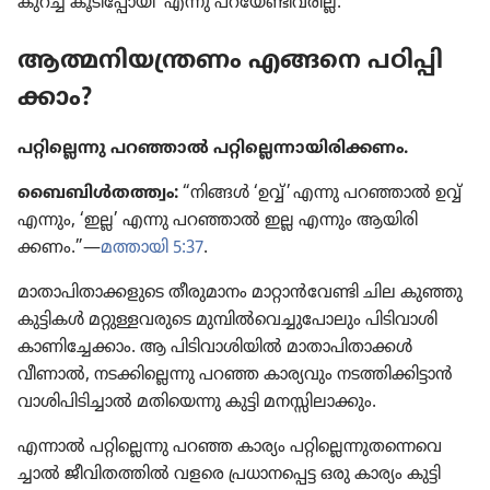
കുറച്ച്‌ കൂടി​പ്പോ​യി’ എന്നു പറയേ​ണ്ടി​വ​രില്ല.”
ആത്മനി​യ​ന്ത്രണം എങ്ങനെ പഠിപ്പി​
ക്കാം?
പറ്റി​ല്ലെന്നു പറഞ്ഞാൽ പറ്റി​ല്ലെ​ന്നാ​യി​രി​ക്കണം.
ബൈബിൾത​ത്ത്വം:
“നിങ്ങൾ ‘ഉവ്വ്‌’ എന്നു പറഞ്ഞാൽ ഉവ്വ്‌
എന്നും, ‘ഇല്ല’ എന്നു പറഞ്ഞാൽ ഇല്ല എന്നും ആയിരി​
ക്കണം.”—
മത്തായി 5:37
.
മാതാ​പി​താ​ക്ക​ളു​ടെ തീരു​മാ​നം മാറ്റാൻവേണ്ടി ചില കുഞ്ഞു​
കു​ട്ടി​കൾ മറ്റുള്ള​വ​രു​ടെ മുമ്പിൽവെ​ച്ചു​പോ​ലും പിടി​വാ​ശി
കാണി​ച്ചേ​ക്കാം. ആ പിടി​വാ​ശി​യിൽ മാതാ​പി​താ​ക്കൾ
വീണാൽ, നടക്കി​ല്ലെന്നു പറഞ്ഞ കാര്യ​വും നടത്തി​ക്കി​ട്ടാൻ
വാശി​പി​ടി​ച്ചാൽ മതി​യെന്നു കുട്ടി മനസ്സി​ലാ​ക്കും.
എന്നാൽ പറ്റി​ല്ലെന്നു പറഞ്ഞ കാര്യം പറ്റി​ല്ലെ​ന്നു​ത​ന്നെ​വെ​
ച്ചാൽ ജീവി​ത​ത്തിൽ വളരെ പ്രധാ​ന​പ്പെട്ട ഒരു കാര്യം കുട്ടി