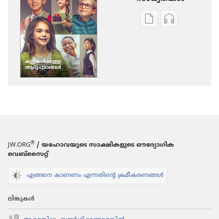
പ്രസിദ്ധീകരണങ്ങൾ
ഓഡിയോ
ഡൗണ്‍ലോഡ്
ഡൗണ്‍ലോഡ്
ചെയ്യാനുള്ള
ചെയ്യാനുള്ള
ഓപ്ഷനുകൾ
ഓപ്ഷനുകൾ
ഉണരുക!
ഉണരുക!
കുട്ടി​
കുട്ടി​
കൾക്കുള്ള
കൾക്കുള്ള
ആറു
ആറു
പാഠങ്ങൾ
പാഠങ്ങൾ
®
JW.ORG
/ യഹോവയുടെ സാക്ഷികളുടെ ഔദ്യോഗിക
വെബ്സൈറ്റ്
എങ്ങനെ കാണണം എന്നതിന്റെ ക്രമീകരണങ്ങൾ
ലിങ്കുകൾ