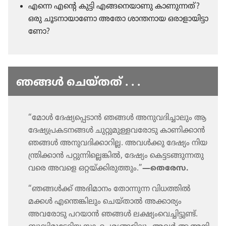
എന്നെ എന്റെ കുട്ടി എങ്ങനെ​യാ​ണു കാണു​ന്നത്‌?
ഒരു ചൂടനാ​യാ​ണോ അതോ ശാന്തനായ ഒരാളാ​യി​ട്ടാ​
ണോ?
ഞങ്ങൾ ചെയ്‌തത്‌ . . .
“മോൾ ദേഷ്യ​പ്പെ​ടാൻ ഞങ്ങൾ അനുവ​ദി​ച്ചാ​ലും ആ
ദേഷ്യ​പ്ര​ക​ട​നങ്ങൾ ചുറ്റു​മു​ള്ള​വ​രോ​ടു കാണി​ക്കാൻ
ഞങ്ങൾ അനുവ​ദി​ക്കാ​റില്ല. അവൾക്കു ദേഷ്യം നിയ​
ന്ത്രി​ക്കാൻ പറ്റുന്നി​ല്ലെ​ങ്കിൽ, ദേഷ്യം കെട്ടട​ങ്ങു​ന്ന​തു​
വരെ അവളെ ഒറ്റയ്‌ക്കി​രു​ത്തും.”
—തെരേസ.
“ഞങ്ങൾക്ക്‌ അഭിമാ​നം തോന്നുന്ന വിധത്തിൽ
മക്കൾ എന്തെങ്കി​ലും ചെയ്‌താൽ അക്കാര്യം
അവരോ​ടു പറയാൻ ഞങ്ങൾ ലക്ഷ്യം​വെ​ച്ചി​ട്ടുണ്ട്‌.