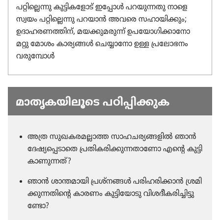
പറ്റില്ലെന്നു കുട്ടി​ക​ളോട്‌ ഇപ്പോൾ പറയു​ന്നതു നാളെ
സ്വയം പറ്റി​ല്ലെന്നു പറയാൻ അവരെ സഹായി​ക്കും;
ഉദാഹ​ര​ണ​ത്തിന്‌, മയക്കു​മ​രുന്ന്‌ ഉപയോ​ഗി​ക്കാ​നോ
മറ്റു മോശം കാര്യങ്ങൾ ചെയ്യാ​നോ ഉള്ള പ്രലോ​ഭനം
വരു​മ്പോൾ
മാതൃകയിലൂടെ പഠിപ്പി​ക്കു​ക
അത്ര സുഖക​ര​മ​ല്ലാത്ത സാഹച​ര്യ​ങ്ങ​ളിൽ ഞാൻ
ദേഷ്യ​പ്പെ​ടാ​തെ പ്രതി​ക​രി​ക്കു​ന്ന​താ​ണോ എന്റെ കുട്ടി
കാണു​ന്നത്‌?
ഞാൻ ശാന്തമാ​യി പ്രശ്‌നങ്ങൾ പരിഹ​രി​ക്കാൻ ശ്രമി​
ക്കു​ന്ന​തി​ന്റെ കാരണം കുട്ടി​യോ​ടു വിശദീ​ക​രി​ച്ചി​ട്ടു​
ണ്ടോ?