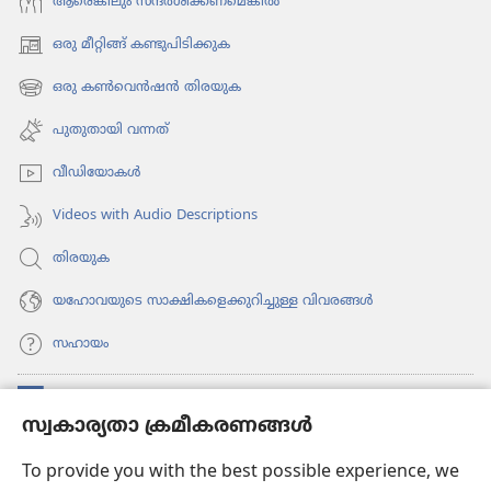
ആരെങ്കി​ലും സന്ദർശി​ക്ക​ണ​മെ​ങ്കിൽ
ഒരു മീറ്റിങ്ങ് കണ്ടുപിടിക്കുക
(പുതിയ
പേജ്
ഒരു കൺവെൻഷൻ തിരയുക
(പുതിയ
തുറക്കുക)
പേജ്
പുതുതായി വന്നത്‌
തുറക്കുക)
വീഡി​യോ​കൾ
Videos with Audio Descriptions
തിരയുക
യഹോവയുടെ സാക്ഷികളെക്കുറിച്ചുള്ള വിവരങ്ങൾ
സഹായം
സംഭാവനകൾ
(പുതിയ
സ്വകാര്യതാ ക്രമീകരണങ്ങൾ
പേജ്
തുറക്കുക)
വാച്ച്ടവര്‍ ഓണ്‍ലൈന്‍ ലൈബ്രറി
To provide you with the best possible experience, we
(പുതിയ