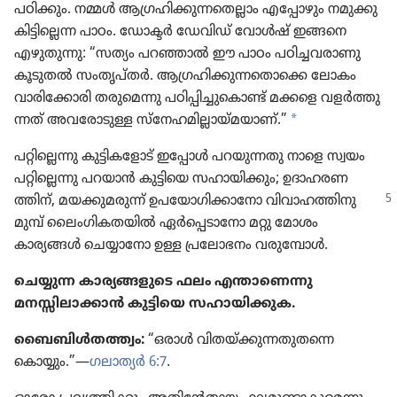
പഠിക്കും. നമ്മൾ ആഗ്രഹി​ക്കു​ന്ന​തെ​ല്ലാം എപ്പോ​ഴും നമുക്കു
കിട്ടി​ല്ലെന്ന പാഠം. ഡോക്ടർ ഡേവിഡ്‌ വോൾഷ്‌ ഇങ്ങനെ
എഴുതു​ന്നു: “സത്യം പറഞ്ഞാൽ ഈ പാഠം പഠിച്ച​വ​രാ​ണു
കൂടുതൽ സംതൃ​പ്‌തർ. ആഗ്രഹി​ക്കു​ന്ന​തൊ​ക്കെ ലോകം
വാരി​ക്കോ​രി തരു​മെന്നു പഠിപ്പി​ച്ചു​കൊണ്ട്‌ മക്കളെ വളർത്തു​
a
ന്നത്‌ അവരോ​ടുള്ള സ്‌നേ​ഹ​മി​ല്ലാ​യ്‌മ​യാണ്‌.”
പറ്റി​ല്ലെ​ന്നു കുട്ടി​ക​ളോട്‌ ഇപ്പോൾ പറയു​ന്നതു നാളെ സ്വയം
പറ്റി​ല്ലെന്നു പറയാൻ കുട്ടിയെ സഹായി​ക്കും; ഉദാഹ​ര​ണ​
ത്തിന്‌, മയക്കു​മ​രുന്ന്‌ ഉപയോ​ഗി​ക്കാ​നോ വിവാ​ഹ​ത്തി​നു
മുമ്പ്‌ ലൈം​ഗി​ക​ത​യിൽ ഏർപ്പെ​ടാ​നോ മറ്റു മോശം
കാര്യങ്ങൾ ചെയ്യാ​നോ ഉള്ള പ്രലോ​ഭനം വരു​മ്പോൾ.
ചെയ്യുന്ന കാര്യ​ങ്ങ​ളു​ടെ ഫലം എന്താണെന്നു
മനസ്സിലാക്കാൻ കുട്ടിയെ സഹായി​ക്കുക.
ബൈബിൾത​ത്ത്വം:
“ഒരാൾ വിതയ്‌ക്കു​ന്ന​തു​തന്നെ
കൊയ്യും.”—
ഗലാത്യർ 6:7
.