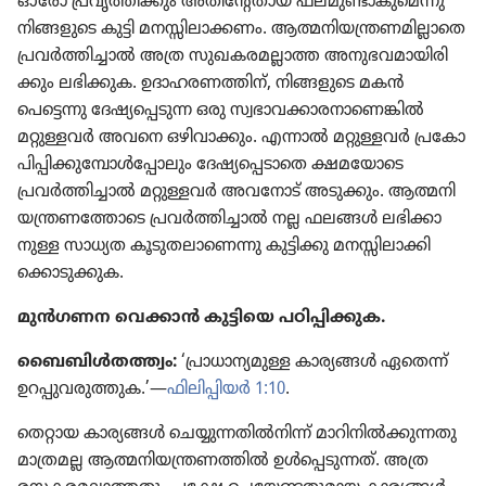
ഓരോ പ്രവൃ​ത്തി​ക്കും അതി​ന്റേ​തായ ഫലമു​ണ്ടാ​കു​മെന്നു
നിങ്ങളു​ടെ കുട്ടി മനസ്സി​ലാ​ക്കണം. ആത്മനി​യ​ന്ത്ര​ണ​മി​ല്ലാ​തെ
പ്രവർത്തി​ച്ചാൽ അത്ര സുഖക​ര​മ​ല്ലാത്ത അനുഭ​വ​മാ​യി​രി​
ക്കും ലഭിക്കുക. ഉദാഹ​ര​ണ​ത്തിന്‌, നിങ്ങളു​ടെ മകൻ
പെട്ടെന്നു ദേഷ്യ​പ്പെ​ടുന്ന ഒരു സ്വഭാ​വ​ക്കാ​ര​നാ​ണെ​ങ്കിൽ
മറ്റുള്ളവർ അവനെ ഒഴിവാ​ക്കും. എന്നാൽ മറ്റുള്ളവർ പ്രകോ​
പി​പ്പി​ക്കു​മ്പോൾപ്പോ​ലും ദേഷ്യ​പ്പെ​ടാ​തെ ക്ഷമയോ​ടെ
പ്രവർത്തി​ച്ചാൽ മറ്റുള്ളവർ അവനോട്‌ അടുക്കും. ആത്മനി​
യ​ന്ത്ര​ണ​ത്തോ​ടെ പ്രവർത്തി​ച്ചാൽ നല്ല ഫലങ്ങൾ ലഭിക്കാ​
നുള്ള സാധ്യത കൂടു​ത​ലാ​ണെന്നു കുട്ടിക്കു മനസ്സി​ലാ​ക്കി​
ക്കൊ​ടു​ക്കുക.
മുൻഗണന വെക്കാൻ കുട്ടിയെ പഠിപ്പി​ക്കുക.
ബൈബിൾത​ത്ത്വം:
‘പ്രാധാ​ന്യ​മുള്ള കാര്യങ്ങൾ ഏതെന്ന്‌
ഉറപ്പു​വ​രു​ത്തുക.’—
ഫിലി​പ്പി​യർ 1:10
.
തെറ്റായ കാര്യങ്ങൾ ചെയ്യു​ന്ന​തിൽനിന്ന്‌ മാറി​നിൽക്കു​ന്നതു
മാത്രമല്ല ആത്മനി​യ​ന്ത്ര​ണ​ത്തിൽ ഉൾപ്പെ​ടു​ന്നത്‌. അത്ര