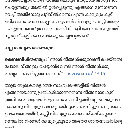
രസകര​മ​ല്ലാ​ത്ത​തും പക്ഷേ ചെയ്യേ​ണ്ട​തു​മായ കാര്യങ്ങൾ
ചെയ്യു​ന്ന​തും അതിൽ ഉൾപ്പെ​ടു​ന്നു. എങ്ങനെ മുൻഗണന
വെച്ച്‌ അതി​നോ​ടു പറ്റിനിൽക്കണം എന്ന കാര്യ​വും കുട്ടി
പഠിക്കണം. പ്രധാ​ന​പ്പെട്ട കാര്യങ്ങൾ നിങ്ങളു​ടെ കുട്ടി ആദ്യം
ചെയ്യു​ന്നു​ണ്ടോ? ഉദാഹ​ര​ണ​ത്തിന്‌, കളിക്കാൻ പോകു​ന്ന​തി​
നു മുമ്പ്‌ കുട്ടി ഹോം​വർക്കു ചെയ്യാ​റു​ണ്ടോ?
നല്ല മാതൃക വെക്കുക.
ബൈബിൾത​ത്ത്വം:
“ഞാൻ നിങ്ങൾക്കു​വേണ്ടി ചെയ്‌ത​തു​
പോ​ലെ നിങ്ങളും ചെയ്യാൻവേണ്ടി ഞാൻ നിങ്ങൾക്കു
മാതൃക കാണി​ച്ചു​ത​ന്ന​താണ്‌.”—
യോഹ​ന്നാൻ 13:15
.
അത്ര സുഖക​ര​മ​ല്ലാത്ത സാഹച​ര്യ​ങ്ങ​ളിൽ നിങ്ങൾ
എങ്ങനെ​യാ​ണു പ്രതി​ക​രി​ക്കു​ന്ന​തെന്നു നിങ്ങളു​ടെ കുട്ടി
ശ്രദ്ധി​ക്കും. ആത്മനി​യ​ന്ത്രണം കാണി​ച്ചാൽ നല്ല ഫലമു​ണ്ടാ​
കു​മെന്നു നിങ്ങളു​ടെ മാതൃ​ക​യി​ലൂ​ടെ കാണി​ച്ചു​കൊ​ടു​ക്കുക.
ഉദാഹ​ര​ണ​ത്തിന്‌, കുട്ടി നിങ്ങളു​ടെ ക്ഷമ പരീക്ഷി​ക്കു​ക​യാ​
ണെ​ങ്കിൽ നിങ്ങൾ ദേഷ്യ​പ്പെ​ടു​മോ അതോ ശാന്തനാ​യി​രി​ക്കു​