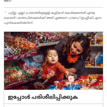
മോ?
a
പറ്റില്ല: എല്ലാ പ്രായ​ത്തി​ലു​മുള്ള കുട്ടികൾ കേൾക്കേ​ണ്ടത്‌ എന്തു​
കൊണ്ട്‌—മാതാ​പി​താ​ക്കൾക്ക്‌ അത്‌ എങ്ങനെ പറയാം?
(ഇംഗ്ലീഷ്‌) എന്ന
പുസ്‌ത​ക​ത്തിൽനിന്ന്‌.
ഇപ്പോൾ പരിശീ​ലി​പ്പി​ക്കുക