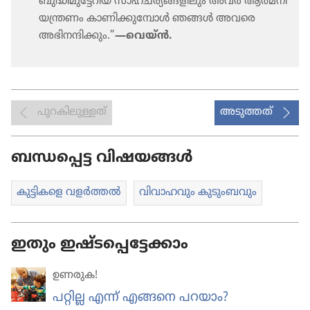
ബുദ്ധി​മു​ട്ടേ​റിയ സാഹച​ര്യ​ങ്ങ​ളി​ലും അവർ ആത്മനി​
യ​ന്ത്രണം കാണി​ക്കു​മ്പോൾ ഞങ്ങൾ അവരെ
അഭിന​ന്ദി​ക്കും.”
—വെയ്‌ൻ.
പുറകിലുള്ളത്
അടുത്തത്
ബന്ധപ്പെട്ട വിഷയങ്ങൾ
കുട്ടി​ക​ളെ വളർത്തൽ
വിവാഹവും കുടുംബവും
ഇതും ഇഷ്ടപ്പെട്ടേക്കാം
ഉണരുക!
പറ്റില്ല എന്ന് എങ്ങനെ പറയാം?