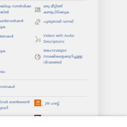
കി​ലും സന്ദർശി​ക്ക​
ഒരു മീറ്റിങ്ങ്
(പുതിയ
ങ്കിൽ
കണ്ടുപിടിക്കുക
പേജ്
 കൺവെൻഷൻ
പുതുതായി വന്നത്‌
തുറക്കുക)
യുക
Videos with Audio
​യോ​കൾ
Descriptions
യഹോവയുടെ
യുക
സാക്ഷികളെക്കുറിച്ചുള്ള
വിവരങ്ങൾ
യം
ഭാവനകൾ
ച്ടവര്‍ ഓണ്‍ലൈന്‍
JW ഹബ്ബ്
(പുതിയ
്രറി
പേജ്
തുറക്കുക)
ൈ​ബ്ര​റി
വാച്ച്‌ടവർ ലൈ​ബ്രറി