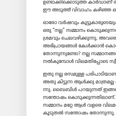
ഉണ്ടാക്കി​ക്കൊ​ടുത്ത കാർഡാണ്‌ തന
ഈ അടുത്ത്‌ വിവാഹം കഴിഞ്ഞ 
ഓരോ വർഷവും കൂട്ടു​കാ​രു​ടെ​യും
ഒരു “നല്ല” സമ്മാനം കൊടു​ക്കു​ന
ശ്രമവും ചെലവ​ഴി​ക്കു​ന്നു. അ
അഭി​പ്രാ​യങ്ങൾ കേൾക്കാൻ കൊതി​
തോന്നു​ന്നു​ണ്ടോ? നല്ല സമ്മാനങ
നൽകു​മ്പോൾ വിലമ​തി​പ്പോ​ടെ സ്വീക
ഇതു നല്ല രസമുള്ള പരിപാ​ടി​യാണ
അതു കിട്ടുന്ന ആൾക്കു മാത്രമല്
ന്നു. ബൈബിൾ പറയു​ന്നത്‌ ഇങ്ങനെ
സന്തോഷം കൊടു​ക്കു​ന്ന​തി​ലാണ്‌.”
സമ്മാനം മറ്റേ ആൾ വളരെ വിലമ​തി​
കൂടുതൽ സന്തോഷം തോന്നു​ന്നു.