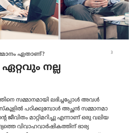
 സമ്മാനം ഏതാണ്‌?
 ഏറ്റവും നല്ല
കു​ഞ്ഞി​നെ സമ്മാന​മാ​യി ലഭിച്ച​പ്പോൾ അവൾ
കൂ​ളിൽ പഠിക്കു​മ്പോൾ അച്ഛൻ സമ്മാന​മാ​
്റെ ജീവിതം മാറ്റി​മ​റി​ച്ചു എന്നാണ്‌ ഒരു വലിയ
യത്തെ വിവാ​ഹ​വാർഷി​ക​ത്തിന്‌ ഭാര്യ