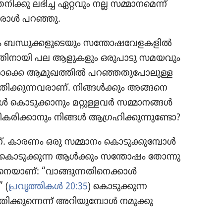
ിക്കു ലഭിച്ച ഏറ്റവും നല്ല സമ്മാന​മെന്ന്‌
ഒരാൾ പറഞ്ഞു.
 ബന്ധുക്ക​ളു​ടെ​യും സന്തോ​ഷ​വേ​ള​ക​ളിൽ
്ന​തി​നാ​യി പല ആളുക​ളും ഒരുപാ​ടു സമയവും
വരൊ​ക്കെ ആമുഖ​ത്തിൽ പറഞ്ഞതു​പോ​ലുള്ള
ക്കു​ന്ന​വ​രാണ്‌. നിങ്ങൾക്കും അങ്ങനെ
്ങൾ കൊടു​ക്കാ​നും മറ്റുള്ളവർ സമ്മാനങ്ങൾ
​രി​ക്കാ​നും നിങ്ങൾ ആഗ്രഹി​ക്കു​ന്നു​ണ്ടോ?
്‌. കാരണം ഒരു സമ്മാനം കൊടു​ക്കു​മ്പോൾ
ല കൊടു​ക്കുന്ന ആൾക്കും സന്തോഷം തോന്നു​
​യാണ്‌: “വാങ്ങു​ന്ന​തി​നെ​ക്കാൾ
 (
പ്രവൃ​ത്തി​കൾ 20:35
) കൊടു​ക്കുന്ന
ക്കു​ന്നെന്ന്‌ അറിയു​മ്പോൾ നമുക്കു