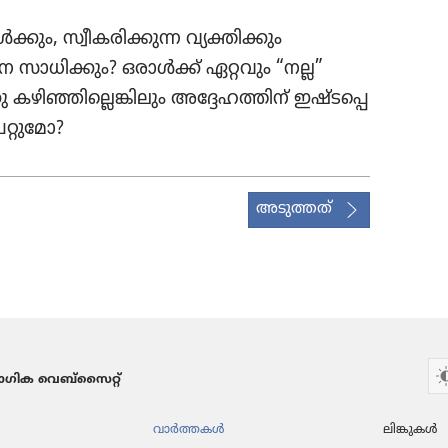
ും, സ്വീക​രി​ക്കുന്ന വ്യക്തി​ക്കും
ാധി​ക്കും? ഒരാൾക്ക്‌ ഏറ്റവും “നല്ല”
ിഞ്ഞി​ല്ലെ​ങ്കി​ലും അദ്ദേഹ​ത്തിന്‌ ഇഷ്ടപ്പെ​
റ്റുമോ?
അടുത്തത്
ഗിക വെബ്സൈറ്റ്
വാർത്തകൾ
ലിങ്കുകൾ