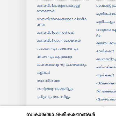
ബൈബിൾചോ​ദ്യ​ങ്ങൾക്കുള്ള
ബൈബിളുക
ഉത്തരങ്ങൾ
പുസ്‌ത​കങ്ങ
ബൈബിൾവാ​ക്യ​ങ്ങ​ളു​ടെ വിശദീ​ക​
പത്രി​ക​ക​ളും 
രണം
ലഘു​ലേ​ഖ​ക​ള
ബൈബിൾപഠന പരിപാ​ടി
ളും
ബൈബിൾ പഠനസ​ഹാ​യി​കൾ
ലേഖന​പ​രമ്പ
സമാധാ​ന​വും സന്തോ​ഷ​വും
മാസി​കകൾ
വിവാഹവും കുടുംബവും
യോഗ​ത്തി​ന
കൗമാ​ര​ക്കാ​രും യുവ​പ്രാ​യ​ക്കാ​രും
പരിപാ​ടി​കൾ
കുട്ടികൾ
സൂചി​കകൾ
ദൈവ​വി​ശ്വാ​സം
നിർദേ​ശങ്ങ
ശാസ്‌ത്ര​വും ബൈബി​ളും
JW പ്രക്ഷേ
ചരി​ത്ര​വും ബൈബി​ളും
വീഡി​യോ​ക
സംഗീതം
സ്വകാര്യതാ ക്രമീകരണങ്ങൾ
ഓഡി​യോ നാ