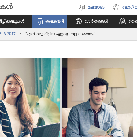
ികൾ
മലയാളം
ലോഗ്
ഭാഷ
(പു
തിരഞ്ഞെടുക്കുക
പേജ
പി​ക്ക​ലു​കൾ
ലൈബ്രറി
വാർത്തകൾ
ഞങ്ങ
തുറക
‍ 6 2017
“എനിക്കു കിട്ടിയ ഏറ്റവും നല്ല സമ്മാനം”