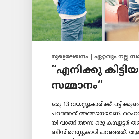
മുഖ്യ​ലേ​ഖ​നം | ഏറ്റവും നല്ല
“എനിക്കു കിട്ടിയ
സമ്മാനം”
ഒരു 13 വയസ്സു​കാ​രിക്ക്‌ പട്ടിക്
പറഞ്ഞത്‌ അങ്ങനെ​യാണ്‌. ഹൈസ്‌
യി വാങ്ങിത്തന്ന ഒരു കമ്പ്യൂട്ടർ തന
ബിസി​നെ​സ്സു​കാ​രി പറഞ്ഞത്‌. ആദ്