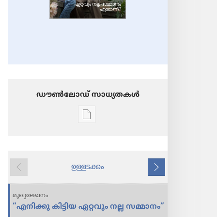
ഡൗണ്‍ലോഡ് സാധ്യതകള്‍
പ്രസിദ്ധീകരണങ്ങൾ
ഡൗണ്‍ലോഡ്
ചെയ്യാനുള്ള
ഓപ്ഷനുകൾ
ഉള്ളടക്കം
വീക്ഷാഗോപുരം
പുറകിലുള്ളത്
അടുത്തത്
ഏറ്റവും
നല്ല
മുഖ്യലേഖനം
സമ്മാനം
“എനിക്കു കിട്ടിയ ഏറ്റവും നല്ല സമ്മാനം”
ഏതാണ്‌?