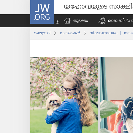
JW.ORG
യഹോവയുടെ സാക്ഷ
തുടക്കം
ബൈബിൾപ​ഠി​പ്
ലൈബ്രറി
മാസി​കകൾ
വീക്ഷാഗോപുരം | നമ്പര്