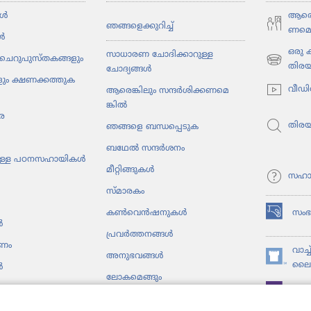
ൾ
ആരെങ്
ഞങ്ങളെ​ക്കു​റിച്ച്‌
ണ​മെ​
ൾ
ഒരു
സാധാരണ ചോദിക്കാറുള്ള
ചെറു​പു​സ്‌ത​ക​ങ്ങ​ളും
(പുതിയ
തിര
ചോദ്യങ്ങൾ
ും ക്ഷണക്കത്തു​ക​
പേജ്
വീഡി
ആരെങ്കി​ലും സന്ദർശി​ക്ക​ണ​മെ​
തുറക്കുക)
ങ്കിൽ
ര
തിര
ഞങ്ങളെ ബന്ധപ്പെടുക
ബഥേൽ സന്ദർശനം
ു​ള്ള പഠനസ​ഹാ​യികൾ
മീറ്റി​ങ്ങു​കൾ
സഹാ
സ്‌മാ​ര​കം
സം
കൺ​വെൻ​ഷ​നു​കൾ
(പുതിയ
ൾ
പേജ്
പ്രവർത്തനങ്ങൾ
പണം
തുറക്കുക)
വാച്
അനുഭ​വങ്ങൾ
(പുതിയ
ലൈബ
ൾ
ലോക​മെ​ങ്ങും
പേജ്
JW ല
തുറക്കുക)
ടകങ്ങൾ