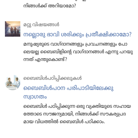
നിങ്ങൾക്ക് അറിയാ
മോ?
മറ്റു വിഷയങ്ങൾ
നല്ലൊരു ഭാവി ശരിക്കും പ്രതീ​ക്ഷി​ക്കാ​മോ?
മനുഷ്യ​രു​ടെ വാഗ്‌ദാ​ന​ങ്ങ​ളും പ്രവച​ന​ങ്ങ​ളും പോ​
ലെയല്ല ബൈബി​ളി​ന്റെ വാഗ്‌ദാ​നങ്ങൾ എന്നു പറയു​
ന്നത്‌ എന്തു​കൊണ്ട്‌?
ബൈബിൾപ​ഠി​പ്പി​ക്ക​ലു​കൾ
ബൈബിൾപഠന പരിപാ​ടി​യി​ലേക്കു
സ്വാഗതം
ബൈബിൾ പഠിപ്പി​ക്കുന്ന ഒരു വ്യക്തി​യു​ടെ സഹായ​
ത്തോ​ടെ സൗജന്യ​മാ​യി, നിങ്ങൾക്ക്‌ സൗകര്യ​പ്ര​ദ​
മായ വിധത്തിൽ ബൈബിൾ പഠിക്കാം.