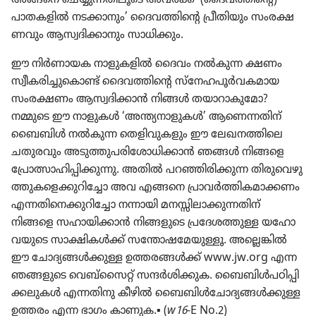
പാതക​ളിൽ നടക്കാ​നും’ ദൈവ​ത്തി​ന്റെ പ്രീതി​യും സംരക്ഷ​
ണ​വും ആസ്വദി​ക്കാ​നും സാധി​ക്കും.
ഈ നിർണാ​യക നാളു​ക​ളിൽ ദൈവം നൽകുന്ന ക്ഷണം
സ്വീക​രി​ച്ചു​കൊണ്ട്‌ ദൈവ​ത്തി​ന്റെ സ്‌നേ​ഹ​പൂർവ​ക​മായ
സംരക്ഷണം ആസ്വദി​ക്കാൻ നിങ്ങൾ തയാറാ​കു​മോ?
നമ്മുടെ ഈ നാളുകൾ ‘അന്ത്യനാ​ളു​കൾ’ ആണെന്ന​തിന്‌
ബൈബിൾ നൽകുന്ന തെളി​വു​ക​ളും ഈ ലേഖന​ത്തി​ലെ
ചതുര​വും അടുത്തു​പ​രി​ശോ​ധി​ക്കാൻ ഞങ്ങൾ നിങ്ങളെ
പ്രോ​ത്സാ​ഹി​പ്പി​ക്കു​ന്നു. അതിൽ പറഞ്ഞി​രി​ക്കുന്ന തിരു​വെ​ഴു​
ത്തു​ക​ളെ​ക്കു​റി​ച്ചോ അവ എങ്ങനെ പ്രാവർത്തി​ക​മാ​ക്കണം
എന്നതി​നെ​ക്കു​റി​ച്ചോ നന്നായി മനസ്സി​ലാ​ക്കു​ന്ന​തിന്‌
നിങ്ങളെ സഹായി​ക്കാൻ നിങ്ങളു​ടെ പ്രദേ​ശ​ത്തുള്ള യഹോ​
വ​യു​ടെ സാക്ഷി​കൾക്ക്‌ സന്തോ​ഷ​മേ​യു​ള്ളൂ. അല്ലെങ്കിൽ
ഈ ചോദ്യ​ങ്ങൾക്കുള്ള ഉത്തരങ്ങൾക്ക്‌ www.jw.org എന്ന
ഞങ്ങളുടെ വെബ്‌സൈറ്റ്‌ സന്ദർശി​ക്കുക. ബൈബിൾപ​ഠി​പ്പി​
ക്ക​ലു​കൾ എന്നതിനു കീഴിൽ ബൈബിൾചോ​ദ്യ​ങ്ങൾക്കുള്ള
ഉത്തരം എന്ന ഭാഗം കാണുക.▪ (
w16
-E No.2)