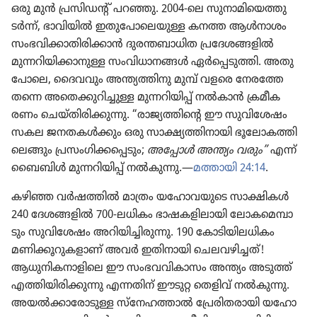
ഒരു മുൻ പ്രസി​ഡന്റ്‌ പറഞ്ഞു. 2004-ലെ സുനാ​മി​യെ​ത്തു​
ടർന്ന്‌, ഭാവി​യിൽ ഇതു​പോ​ലെ​യുള്ള കനത്ത ആൾനാശം
സംഭവി​ക്കാ​തി​രി​ക്കാൻ ദുരന്ത​ബാ​ധിത പ്രദേ​ശ​ങ്ങ​ളിൽ
മുന്നറി​യി​ക്കാ​നുള്ള സംവി​ധാ​നങ്ങൾ ഏർപ്പെ​ടു​ത്തി. അതു​
പോ​ലെ, ദൈവ​വും അന്ത്യത്തി​നു മുമ്പ്‌ വളരെ നേര​ത്തേ​
തന്നെ അതെക്കു​റി​ച്ചുള്ള മുന്നറി​യിപ്പ്‌ നൽകാൻ ക്രമീ​ക​
രണം ചെയ്‌തി​രി​ക്കു​ന്നു. “രാജ്യ​ത്തി​ന്റെ ഈ സുവി​ശേഷം
സകല ജനതകൾക്കും ഒരു സാക്ഷ്യ​ത്തി​നാ​യി ഭൂലോ​ക​ത്തി​
ലെ​ങ്ങും പ്രസം​ഗി​ക്ക​പ്പെ​ടും;
അപ്പോൾ അന്ത്യം വരും”
എന്ന്‌
ബൈബിൾ മുന്നറി​യിപ്പ്‌ നൽകുന്നു.—
മത്തായി 24:14
.
കഴിഞ്ഞ വർഷത്തിൽ മാത്രം യഹോ​വ​യു​ടെ സാക്ഷികൾ
240 ദേശങ്ങ​ളിൽ 700-ലധികം ഭാഷക​ളി​ലാ​യി ലോക​മെ​മ്പാ​
ടും സുവി​ശേഷം അറിയി​ച്ചി​രു​ന്നു. 190 കോടി​യി​ല​ധി​കം
മണിക്കൂ​റു​ക​ളാണ്‌ അവർ ഇതിനാ​യി ചെലവ​ഴി​ച്ചത്‌!
ആധുനി​ക​നാ​ളി​ലെ ഈ സംഭവ​വി​കാ​സം അന്ത്യം അടുത്ത്‌
എത്തിയി​രി​ക്കു​ന്നു എന്നതിന്‌ ഈടുറ്റ തെളിവ്‌ നൽകുന്നു.
അയൽക്കാ​രോ​ടുള്ള സ്‌നേ​ഹ​ത്താൽ പ്രേരി​ത​രാ​യി യഹോ​