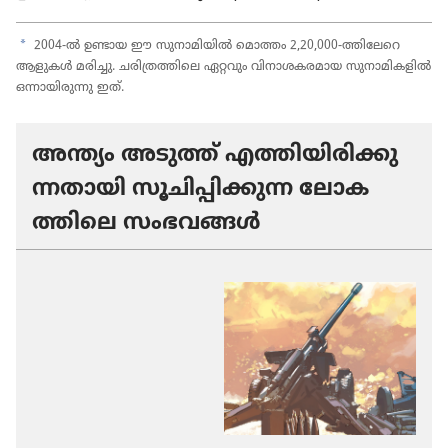
a
2004-ൽ ഉണ്ടായ ഈ സുനാ​മി​യിൽ മൊത്തം 2,20,000-ത്തിലേറെ
ആളുകൾ മരിച്ചു. ചരി​ത്ര​ത്തി​ലെ ഏറ്റവും വിനാ​ശ​ക​ര​മായ സുനാ​മി​ക​ളിൽ
ഒന്നായി​രു​ന്നു ഇത്‌.
അന്ത്യം അടുത്ത്‌ എത്തിയി​രി​ക്കു​
ന്ന​താ​യി സൂചി​പ്പി​ക്കുന്ന ലോക​
ത്തി​ലെ സംഭവങ്ങൾ