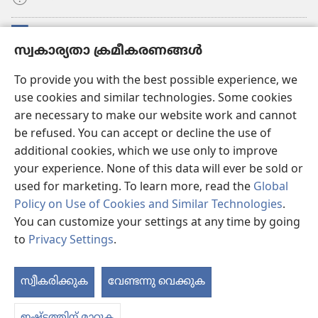
സംഭാവനകൾ
(പുതിയ
സ്വകാര്യതാ ക്രമീകരണങ്ങൾ
പേജ്
തുറക്കുക)
വാച്ച്ടവര്‍ ഓണ്‍ലൈന്‍ ലൈബ്രറി
To provide you with the best possible experience, we
(പുതിയ
use cookies and similar technologies. Some cookies
പേജ്
JW ഹബ്ബ്
തുറക്കുക)
are necessary to make our website work and cannot
(പുതിയ
be refused. You can accept or decline the use of
പേജ്
JW ലൈ​ബ്ര​റി
തുറക്കുക)
additional cookies, which we use only to improve
your experience. None of this data will ever be sold or
വാച്ച്‌ടവർ ലൈ​ബ്രറി
used for marketing. To learn more, read the
Global
Policy on Use of Cookies and Similar Technologies
.
You can customize your settings at any time by going
to
Privacy Settings
.
Copyright
© 2026 Watch Tower Bible and Tract Society of Pennsylvania.
ഉപയോഗിക്കുന്നതിനുള്ള വ്യവസ്ഥകള്‍
|
സ്വകാര്യതാ നയം
|
സ്വകാര്യതാ
സ്വീകരിക്കുക
വേണ്ടന്നു വെക്കുക
ഉള
ക്രമീകരണങ്ങൾ
ക