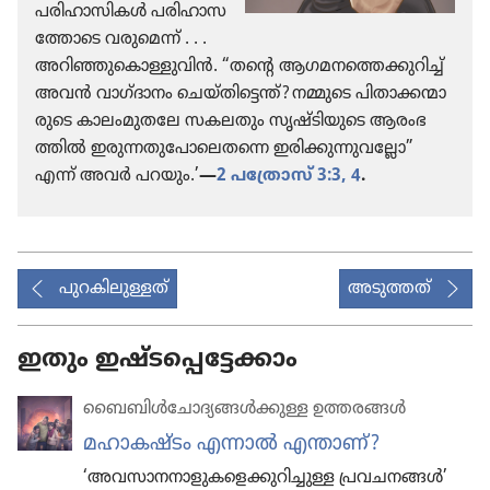
പരിഹാ​സി​കൾ പരിഹാ​സ​
ത്തോ​ടെ വരു​മെന്ന്‌ . . .
അറിഞ്ഞു​കൊ​ള്ളു​വിൻ. “തന്റെ ആഗമന​ത്തെ​ക്കു​റിച്ച്‌
അവൻ വാഗ്‌ദാ​നം ചെയ്‌തി​ട്ടെന്ത്‌? നമ്മുടെ പിതാ​ക്ക​ന്മാ​
രു​ടെ കാലം​മു​തലേ സകലതും സൃഷ്ടി​യു​ടെ ആരംഭ​
ത്തിൽ ഇരുന്ന​തു​പോ​ലെ​തന്നെ ഇരിക്കു​ന്നു​വ​ല്ലോ”
എന്ന്‌ അവർ പറയും.’
—
2 പത്രോസ്‌ 3:3, 4
.
പുറകിലുള്ളത്
അടുത്തത്
ഇതും ഇഷ്ടപ്പെട്ടേക്കാം
ബൈബിൾചോ​ദ്യ​ങ്ങൾക്കുള്ള ഉത്തരങ്ങൾ
മഹാകഷ്ടം എന്നാൽ എന്താണ്‌?
‘അവസാനനാളുകളെക്കുറിച്ചുള്ള പ്രവചനങ്ങൾ’