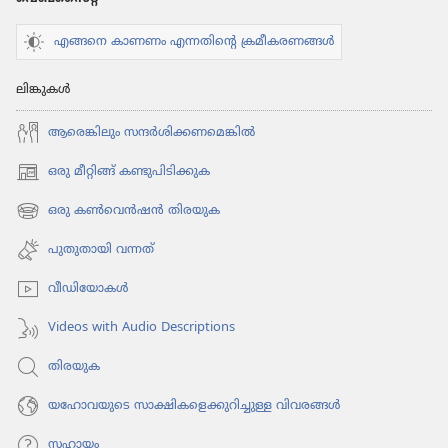
എങ്ങനെ കാണണം എന്നതിന്റെ ക്രമീകരണങ്ങൾ
ലിങ്കുകൾ
ആരെങ്കി​ലും സന്ദർശി​ക്ക​ണ​മെ​ങ്കിൽ
ഒരു മീറ്റിങ്ങ് കണ്ടുപിടിക്കുക
(പുതിയ
പേജ്
ഒരു കൺവെൻഷൻ തിരയുക
(പുതിയ
തുറക്കുക)
പേജ്
പുതുതായി വന്നത്‌
തുറക്കുക)
വീഡി​യോ​കൾ
Videos with Audio Descriptions
തിരയുക
യഹോവയുടെ സാക്ഷികളെക്കുറിച്ചുള്ള വിവരങ്ങൾ
സഹായം