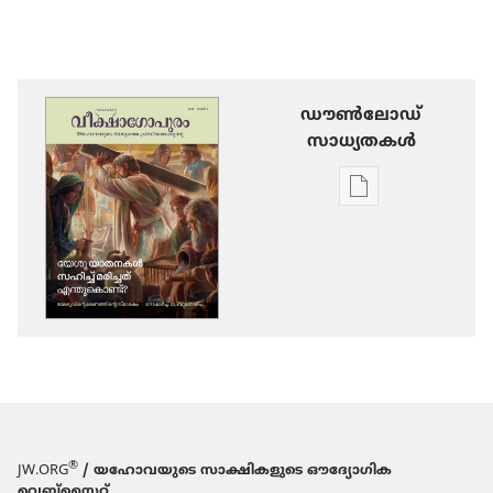
ഡൗണ്‍ലോഡ്
സാധ്യതകള്‍
പ്രസിദ്ധീകരണങ
ഡൗണ്‍ലോഡ്
ചെയ്യാനുള്ള
ഓപ്ഷനുകൾ
വീക്ഷാഗോപുരം
യേശു
യാതനകൾ
സഹിച്ച്‌
മരിച്ചത്‌
എന്തു​
®
JW.ORG
/ യഹോവയുടെ സാക്ഷികളുടെ ഔദ്യോഗിക
കൊണ്ട്‌?
വെബ്സൈറ്റ്