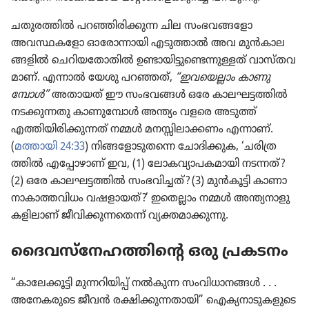
ചതുര​ത്തിൽ പറഞ്ഞി​രി​ക്കുന്ന ചില സംഭവ​ങ്ങ​ളോ
അവസ്ഥക​ളോ ഓരോ​ന്നാ​യി എടുത്താൽ അവ മുൻകാ​ല​
ങ്ങ​ളിൽ ചെറി​യ​തോ​തിൽ ഉണ്ടായി​ട്ടു​ണ്ടെ​ന്നു​ള്ളത്‌ വാസ്‌ത​വ​
മാണ്‌. എന്നാൽ യേശു പറഞ്ഞത്‌,
“ഇവയെ​ല്ലാം കാണു​
മ്പോൾ”
അതായത്‌ ഈ സംഭവങ്ങൾ ഒരേ കാലഘ​ട്ട​ത്തിൽ
നടക്കു​ന്നതു കാണു​മ്പോൾ അന്ത്യം വളരെ അടുത്ത്‌
എത്തിയി​രി​ക്കു​ന്നത്‌ നമ്മൾ മനസ്സി​ലാ​ക്കണം എന്നാണ്‌.
(
മത്തായി 24:33
) നിങ്ങ​ളോ​ടു​തന്നെ ചോദി​ക്കുക, ‘ചരി​ത്ര​
ത്തിൽ എപ്പോ​ഴാണ്‌ ഇവ, (1) ലോക​വ്യാ​പ​ക​മാ​യി നടന്നത്‌?
(2) ഒരേ കാലഘ​ട്ട​ത്തിൽ സംഭവി​ച്ചത്‌? (3) മുൻകൂ​ട്ടി കാണാ​
നാ​കാ​ത്ത​വി​ധം വഷളാ​യത്‌?’ ഇതെല്ലാം നമ്മൾ അന്ത്യനാ​ളു​
ക​ളി​ലാണ്‌ ജീവി​ക്കു​ന്ന​തെന്ന്‌ വ്യക്തമാ​ക്കു​ന്നു.
ദൈവസ്‌നേ​ഹ​ത്തി​ന്റെ ഒരു പ്രകടനം
“കാലേ​ക്കൂ​ട്ടി മുന്നറി​യിപ്പ്‌ നൽകുന്ന സംവി​ധാ​നങ്ങൾ . . .
അനേക​രു​ടെ ജീവൻ രക്ഷിക്കു​ന്ന​താ​യി” ഐക്യ​നാ​ടു​ക​ളു​ടെ