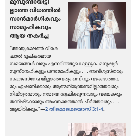
മുമ്പു​ണ്ടാ​യി​ട്ടി​
ല്ലാത്ത വിധത്തിൽ
സാൻമാർഗി​ക​വും
സാമൂ​ഹി​ക​വും
ആയ തകർച്ച
“അന്ത്യകാ​ലത്ത്‌ വിശേ​
ഷാൽ ദുഷ്‌ക​ര​മായ
സമയങ്ങൾ വരും എന്നറി​ഞ്ഞു​കൊ​ള്ളുക. മനുഷ്യർ
സ്വസ്‌നേ​ഹി​ക​ളും ധനമോ​ഹി​ക​ളും . . . അവിശ്വസ്‌ത​രും
സഹജസ്‌നേ​ഹ​മി​ല്ലാ​ത്ത​വ​രും ഒന്നിനും വഴങ്ങാ​ത്ത​വ​
രും ഏഷണി​ക്കാ​രും ആത്മനി​യ​ന്ത്ര​ണ​മി​ല്ലാ​ത്ത​വ​രും
നിഷ്‌ഠു​ര​ന്മാ​രും നന്മയെ ദ്വേഷി​ക്കു​ന്ന​വ​രും വഞ്ചകരും
തന്നിഷ്ട​ക്കാ​രും അഹങ്കാ​ര​ത്താൽ ചീർത്ത​വ​രും . . .
ആയിരി​ക്കും.”
—
2 തിമൊ​ഥെ​യൊസ്‌ 3:1-4
.