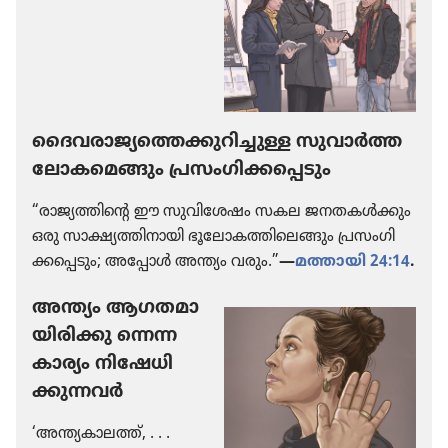
ദൈവരാജ്യത്തെക്കുറിച്ചുള്ള സുവാർത്ത
ലോക​മെ​ങ്ങും പ്രസം​ഗി​ക്ക​പ്പെ​ടും
“രാജ്യ​ത്തി​ന്റെ ഈ സുവി​ശേഷം സകല ജനതകൾക്കും
ഒരു സാക്ഷ്യ​ത്തി​നാ​യി ഭൂലോ​ക​ത്തി​ലെ​ങ്ങും പ്രസം​ഗി​
ക്ക​പ്പെ​ടും; അപ്പോൾ അന്ത്യം വരും.”
—
മത്തായി 24:14
.
അന്ത്യം ആഗതമാ​
യി​രി​ക്കു ന്നെന്ന
കാര്യം നിഷേ​ധി​
ക്കു​ന്ന​വർ
‘അന്ത്യകാ​ലത്ത്‌, . . .