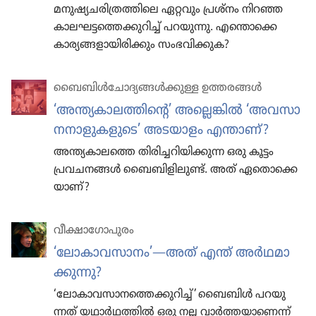
മനുഷ്യചരിത്രത്തിലെ ഏറ്റവും പ്രശ്‌നം നിറഞ്ഞ
കാലഘട്ടത്തെക്കുറിച്ച്‌ പറയുന്നു. എന്തൊക്കെ
കാര്യങ്ങളായിരിക്കും സംഭവിക്കുക?
ബൈബിൾചോ​ദ്യ​ങ്ങൾക്കുള്ള ഉത്തരങ്ങൾ
‘അന്ത്യകാ​ല​ത്തി​ന്റെ’ അല്ലെങ്കിൽ ‘അവസാ​
ന​നാ​ളു​ക​ളു​ടെ’ അടയാളം എന്താണ്‌?
അന്ത്യകാ​ലത്തെ തിരി​ച്ച​റി​യി​ക്കുന്ന ഒരു കൂട്ടം
പ്രവച​നങ്ങൾ ബൈബി​ളി​ലുണ്ട്‌. അത്‌ ഏതൊ​ക്കെ​
യാണ്‌?
വീക്ഷാഗോപുരം
‘ലോകാ
വ
സാ
നം’—അത്‌ എന്ത് അർഥമാ
ക്കു
ന്നു?
‘ലോകാ
വ
സാ
ന
ത്തെ
ക്കു
റിച്ച്’ ബൈബിൾ പറയു
ന്നത്‌ യഥാർഥ
ത്തിൽ ഒരു നല്ല വാർത്ത
യാ
ണെന്ന്