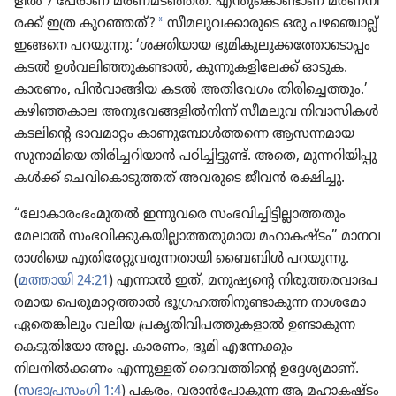
ളിൽ 7 പേരാണ്‌ മരണമ​ട​ഞ്ഞത്‌. എന്തു​കൊ​ണ്ടാണ്‌ മരണനി​
a
രക്ക്‌ ഇത്ര കുറഞ്ഞത്‌?
സീമലു​വ​ക്കാ​രു​ടെ ഒരു പഴഞ്ചൊല്ല്‌
ഇങ്ങനെ പറയുന്നു: ‘ശക്തിയായ ഭൂമി​കു​ലു​ക്ക​ത്തോ​ടൊ​പ്പം
കടൽ ഉൾവലി​ഞ്ഞു​ക​ണ്ടാൽ, കുന്നു​ക​ളി​ലേക്ക്‌ ഓടുക.
കാരണം, പിൻവാ​ങ്ങിയ കടൽ അതി​വേഗം തിരി​ച്ചെ​ത്തും.’
കഴിഞ്ഞ​കാല അനുഭ​വ​ങ്ങ​ളിൽനിന്ന്‌ സീമലുവ നിവാ​സി​കൾ
കടലിന്റെ ഭാവമാ​റ്റം കാണു​മ്പോൾത്തന്നെ ആസന്നമായ
സുനാ​മി​യെ തിരി​ച്ച​റി​യാൻ പഠിച്ചി​ട്ടുണ്ട്‌. അതെ, മുന്നറി​യി​പ്പു​
കൾക്ക്‌ ചെവി​കൊ​ടു​ത്തത്‌ അവരുടെ ജീവൻ രക്ഷിച്ചു.
“ലോകാ​രം​ഭം​മു​തൽ ഇന്നുവരെ സംഭവി​ച്ചി​ട്ടി​ല്ലാ​ത്ത​തും
മേലാൽ സംഭവി​ക്കു​ക​യി​ല്ലാ​ത്ത​തു​മായ മഹാകഷ്ടം” മാനവ​
രാ​ശി​യെ എതി​രേ​റ്റു​വ​രു​ന്ന​താ​യി ബൈബിൾ പറയുന്നു.
(
മത്തായി 24:21
) എന്നാൽ ഇത്‌, മനുഷ്യ​ന്റെ നിരു​ത്ത​ര​വാ​ദ​പ​
ര​മായ പെരു​മാ​റ്റ​ത്താൽ ഭൂഗ്ര​ഹ​ത്തി​നു​ണ്ടാ​കുന്ന നാശമോ
ഏതെങ്കി​ലും വലിയ പ്രകൃ​തി​വി​പ​ത്തു​ക​ളാൽ ഉണ്ടാകുന്ന
കെടു​തി​യോ അല്ല. കാരണം, ഭൂമി എന്നേക്കും
നിലനിൽക്കണം എന്നുള്ളത്‌ ദൈവ​ത്തി​ന്റെ ഉദ്ദേശ്യ​മാണ്‌.
(
സഭാ​പ്ര​സം​ഗി 1:4
) പകരം, വരാൻപോ​കുന്ന ആ മഹാകഷ്ടം