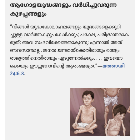
ആഗോളയുദ്ധങ്ങളും വർധി​ച്ചു​വ​രുന്ന
കുഴപ്പ​ങ്ങ​ളും
“നിങ്ങൾ യുദ്ധ​കോ​ലാ​ഹ​ല​ങ്ങ​ളും യുദ്ധങ്ങ​ളെ​ക്കു​റി​
ച്ചുള്ള വാർത്ത​ക​ളും കേൾക്കും; പക്ഷേ, പരി​ഭ്രാ​ന്ത​രാ​ക​
രുത്‌; അവ സംഭവി​ക്കേ​ണ്ട​താ​കു​ന്നു; എന്നാൽ അത്‌
അവസാ​നമല്ല. ജനത ജനതയ്‌ക്കെ​തി​രാ​യും രാജ്യം
രാജ്യ​ത്തി​നെ​തി​രാ​യും എഴു​ന്നേൽക്കും. . . . ഇവയൊ​
ക്കെ​യും ഈറ്റു​നോ​വി​ന്റെ ആരംഭ​മ​ത്രേ.”
—
മത്തായി
24:6-8
.