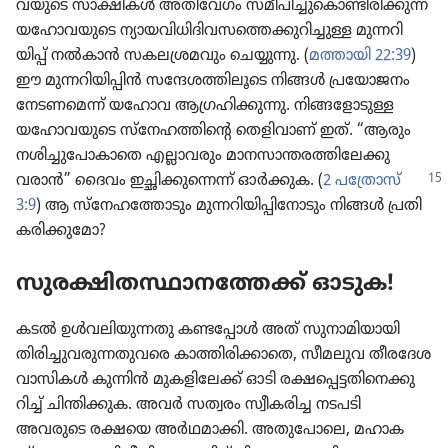
വ​യു​ടെ സാക്ഷികൾ അതി​വേഗം സമീപി​ച്ചു​കൊ​ണ്ടി​രി​ക്കുന്ന
യഹോ​വ​യു​ടെ ന്യായ​വി​ധി​ദി​വ​സ​ത്തെ​ക്കു​റി​ച്ചുള്ള മുന്നറി​
യിപ്പ്‌ നൽകാൻ സകല​ശ്ര​മ​വും ചെയ്യുന്നു. (
മത്തായി 22:39
)
ഈ മുന്നറി​യി​പ്പിൻ സന്ദേശ​ത്തി​ലൂ​ടെ നിങ്ങൾ പ്രയോ​ജനം
നേടണ​മെന്ന്‌ യഹോവ ആഗ്രഹി​ക്കു​ന്നു. നിങ്ങ​ളോ​ടുള്ള
യഹോ​വ​യു​ടെ സ്‌നേ​ഹ​ത്തി​ന്റെ തെളി​വാണ്‌ ഇത്‌. “ആരും
നശിച്ചു​പോ​കാ​തെ എല്ലാവ​രും മാനസാ​ന്ത​ര​ത്തി​ലേക്കു
വരാൻ” ദൈവം ഇച്ഛിക്കു​ന്നെന്ന്‌
ഓർക്കുക. (
2 പത്രോസ്‌
3:9
) ആ സ്‌നേ​ഹ​ത്തോ​ടും മുന്നറി​യി​പ്പി​നോ​ടും നിങ്ങൾ പ്രതി​
ക​രി​ക്കു​മോ?
സുരക്ഷി​ത​സ്ഥാ​ന​ത്തേക്ക്‌ ഓടുക!
കടൽ ഉൾവലി​യു​ന്നതു കണ്ടപ്പോൾ അത്‌ സുനാ​മി​യാ​യി
തിരി​ച്ചു​വ​രു​ന്ന​തു​വരെ കാത്തി​രി​ക്കാ​തെ, സീമലുവ തീര​ദേ​ശ​
വാ​സി​കൾ കുന്നിൻ മുകളി​ലേക്ക്‌ ഓടി രക്ഷപ്പെ​ട്ട​തി​നെ​ക്കു​
റിച്ച്‌ ചിന്തി​ക്കുക. അവർ സത്വരം സ്വീക​രിച്ച നടപടി
അവരുടെ രക്ഷയെ അർഥമാ​ക്കി. അതു​പോ​ലെ, മഹാക​