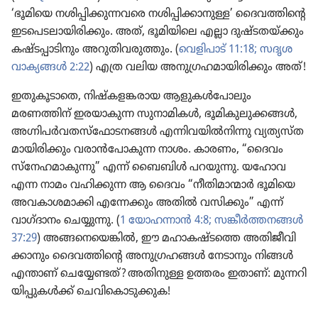
‘ഭൂമിയെ നശിപ്പി​ക്കു​ന്ന​വരെ നശിപ്പി​ക്കാ​നുള്ള’ ദൈവ​ത്തി​ന്റെ
ഇടപെ​ട​ലാ​യി​രി​ക്കും. അത്‌, ഭൂമി​യി​ലെ എല്ലാ ദുഷ്ടതയ്‌ക്കും
കഷ്ടപ്പാ​ടി​നും അറുതി​വ​രു​ത്തും. (
വെളി​പാട്‌ 11:18;
സദൃശ​
വാ​ക്യ​ങ്ങൾ 2:22
) എത്ര വലിയ അനു​ഗ്ര​ഹ​മാ​യി​രി​ക്കും അത്‌!
ഇതുകൂ​ടാ​തെ, നിഷ്‌ക​ള​ങ്ക​രായ ആളുകൾപോ​ലും
മരണത്തിന്‌ ഇരയാ​കുന്ന സുനാ​മി​കൾ, ഭൂമി​കു​ലു​ക്കങ്ങൾ,
അഗ്നിപർവ​തസ്‌ഫോ​ട​നങ്ങൾ എന്നിവ​യിൽനി​ന്നു വ്യത്യസ്‌ത​
മാ​യി​രി​ക്കും വരാൻപോ​കുന്ന നാശം. കാരണം, “ദൈവം
സ്‌നേ​ഹ​മാ​കു​ന്നു” എന്ന്‌ ബൈബിൾ പറയുന്നു. യഹോവ
എന്ന നാമം വഹിക്കുന്ന ആ ദൈവം “നീതി​മാ​ന്മാർ ഭൂമിയെ
അവകാ​ശ​മാ​ക്കി എന്നേക്കും അതിൽ വസിക്കും” എന്ന്‌
വാഗ്‌ദാ​നം ചെയ്യുന്നു. (
1 യോഹ​ന്നാൻ 4:8;
സങ്കീർത്ത​നങ്ങൾ
37:29
) അങ്ങനെ​യെ​ങ്കിൽ, ഈ മഹാക​ഷ്ടത്തെ അതിജീ​വി​
ക്കാ​നും ദൈവ​ത്തി​ന്റെ അനു​ഗ്ര​ഹങ്ങൾ നേടാ​നും നിങ്ങൾ
എന്താണ്‌ ചെയ്യേ​ണ്ടത്‌? അതിനുള്ള ഉത്തരം ഇതാണ്‌: മുന്നറി​
യി​പ്പു​കൾക്ക്‌ ചെവി​കൊ​ടു​ക്കുക!