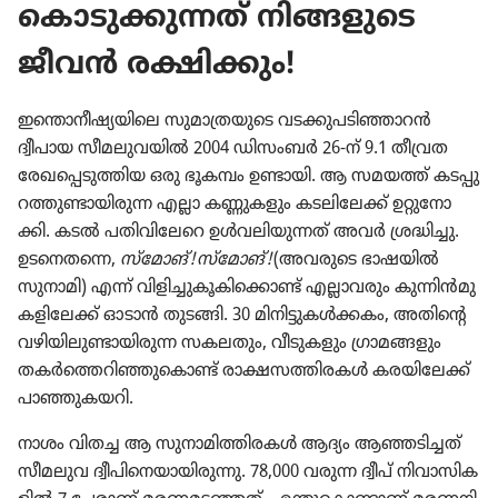
കൊ​ടു​ക്കു​ന്നത്‌ നിങ്ങളു​ടെ
ജീവൻ രക്ഷിക്കും!
ഇന്തൊ​നീ​ഷ്യ​യി​ലെ സുമാ​ത്ര​യു​ടെ വടക്കു​പ​ടി​ഞ്ഞാ​റൻ
ദ്വീപായ സീമലു​വ​യിൽ 2004 ഡിസംബർ 26-ന്‌ 9.1 തീവ്രത
രേഖ​പ്പെ​ടു​ത്തിയ ഒരു ഭൂകമ്പം ഉണ്ടായി. ആ സമയത്ത്‌ കടപ്പു​
റ​ത്തു​ണ്ടാ​യി​രുന്ന എല്ലാ കണ്ണുക​ളും കടലി​ലേക്ക്‌ ഉറ്റു​നോ​
ക്കി. കടൽ പതിവി​ലേറെ ഉൾവലി​യു​ന്നത്‌ അവർ ശ്രദ്ധിച്ചു.
ഉടനെ​തന്നെ,
സ്‌മോങ്‌! സ്‌മോങ്‌!
(അവരുടെ ഭാഷയിൽ
സുനാമി) എന്ന്‌ വിളി​ച്ചു​കൂ​കി​ക്കൊണ്ട്‌ എല്ലാവ​രും കുന്നിൻമു​
ക​ളി​ലേക്ക്‌ ഓടാൻ തുടങ്ങി. 30 മിനി​ട്ടു​കൾക്കകം, അതിന്റെ
വഴിയി​ലു​ണ്ടാ​യി​രുന്ന സകലതും, വീടു​ക​ളും ഗ്രാമ​ങ്ങ​ളും
തകർത്തെ​റി​ഞ്ഞു​കൊണ്ട്‌ രാക്ഷസ​ത്തി​രകൾ കരയി​ലേക്ക്‌
പാഞ്ഞു​ക​യറി.
നാശം വിതച്ച ആ സുനാ​മി​ത്തി​രകൾ ആദ്യം ആഞ്ഞടി​ച്ചത്‌
സീമലുവ ദ്വീപി​നെ​യാ​യി​രു​ന്നു. 78,000 വരുന്ന ദ്വീപ്‌ നിവാ​സി​ക​