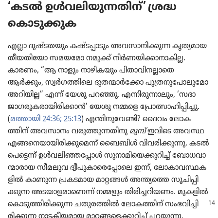
‘കടൽ ഉൾവലി​യു​ന്ന​തിന്‌’ ശ്രദ്ധ
കൊടു​ക്കു​ക
എല്ലാ ദുഷ്ടത​യും കഷ്ടപ്പാ​ടും അവസാ​നി​ക്കുന്ന കൃത്യ​മായ
തീയതി​യോ സമയമോ നമുക്ക്‌ നിർണ​യി​ക്കാ​നാ​കില്ല.
കാരണം, “ആ നാളും നാഴി​ക​യും പിതാ​വി​ന​ല്ലാ​തെ
ആർക്കും, സ്വർഗ​ത്തി​ലെ ദൂതന്മാർക്കോ പുത്ര​നു​പോ​ലു​മോ
അറിയില്ല” എന്ന്‌ യേശു പറഞ്ഞു. എന്നിരു​ന്നാ​ലും, ‘സദാ
ജാഗരൂ​ക​രാ​യി​രി​ക്കാൻ’ യേശു നമ്മളെ പ്രോ​ത്സാ​ഹി​പ്പി​ച്ചു.
(
മത്തായി 24:36;
25:13
) എന്തിനു​വേണ്ടി? ദൈവം ലോക​
ത്തിന്‌ അവസാനം വരുത്തു​ന്ന​തി​നു
മുമ്പ്‌
ഇവിടെ അവസ്ഥ
എങ്ങനെ​യാ​യി​രി​ക്കു​മെന്ന്‌ ബൈബിൾ വിവരി​ക്കു​ന്നു. കടൽ
പെട്ടെന്ന്‌ ഉൾവലി​ഞ്ഞ​പ്പോൾ സുനാ​മി​യെ​ക്കു​റിച്ച്‌ ബോധ​വാ​
ന്മാ​രായ സീമലുവ ദ്വീപു​കാ​രെ​പ്പോ​ലെ ഇന്ന്‌, ലോകാ​വ​സ്ഥ​ക​
ളിൽ കാണുന്ന പ്രകട​മായ മാറ്റങ്ങൾ അന്ത്യത്തെ സൂചി​പ്പി​
ക്കുന്ന അടയാ​ള​മാ​ണെന്ന്‌ നമ്മളും തിരി​ച്ച​റി​യണം. മുകളിൽ
കൊടു​ത്തി​രി​ക്കുന്ന ചതുര​ത്തിൽ ലോക​ത്തിന്‌ സംഭവി​ച്ചി​
രി​ക്കുന്ന നാടകീ​യ​മായ മാറ്റങ്ങ​ളെ​ക്കു​റിച്ച്‌ പറയുന്നു.