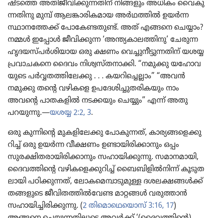
ഷ്ടത്തെ അതിജീ​വി​ക്കു​ന്ന​തിന്‌ നിങ്ങളും അധികം വൈകു​
ന്ന​തി​നു മുമ്പ്‌ ആലങ്കാ​രി​ക​മായ അർഥത്തിൽ ഉയർന്ന
സ്ഥാന​ത്തേക്ക്‌ പോ​കേ​ണ്ട​തുണ്ട്‌. അത്‌ എങ്ങനെ ചെയ്യാം?
നമ്മൾ ഇപ്പോൾ ജീവി​ക്കുന്ന ‘അന്ത്യകാ​ല​ത്തി​നു’ ചേരുന്ന
ഹൃദയസ്‌പർശി​യായ ഒരു ക്ഷണം വെച്ചു​നീ​ട്ടു​ന്ന​തിന്‌ യശയ്യ
പ്രവാ​ച​കനെ ദൈവം നിശ്വസ്‌ത​നാ​ക്കി. “നമുക്കു യഹോ​വ​
യു​ടെ പർവ്വത​ത്തി​ലേക്കു . . . കയറി​ച്ചെ​ല്ലാം” “അവൻ
നമുക്കു തന്റെ വഴികളെ ഉപദേ​ശി​ച്ചു​ത​രി​ക​യും നാം
അവന്റെ പാതക​ളിൽ നടക്കയും ചെയ്യും” എന്ന്‌ അതു
പറയുന്നു.—
യശയ്യ 2:2, 3
.
ഒരു കുന്നിന്റെ മുകളി​ലേക്കു പോകു​ന്നത്‌, കാര്യ​ങ്ങ​ളെ​ക്കു​
റിച്ച്‌ ഒരു ഉയർന്ന വീക്ഷണം ഉണ്ടായി​രി​ക്കാ​നും ഒപ്പം
സുരക്ഷി​ത​രാ​യി​രി​ക്കാ​നും സഹായി​ക്കു​ന്നു. സമാന​മാ​യി,
ദൈവ​ത്തി​ന്റെ വഴിക​ളെ​ക്കു​റിച്ച്‌ ബൈബി​ളിൽനിന്ന്‌ കൂടു​ത​
ലാ​യി പഠിക്കു​ന്നത്‌, ലോക​മെ​മ്പാ​ടു​മുള്ള ദശലക്ഷ​ങ്ങൾക്ക്‌
തങ്ങളുടെ ജീവി​ത​ത്തിൽവേണ്ട മാറ്റങ്ങൾ വരുത്താൻ
സഹായി​ച്ചി​രി​ക്കു​ന്നു. (
2 തിമൊ​ഥെ​യൊസ്‌ 3:16, 17
)
അങ്ങനെ ചെയ്യു​ന്ന​തി​ലൂ​ടെ അവർക്ക്‌ ‘(ദൈവ​ത്തി​ന്റെ)