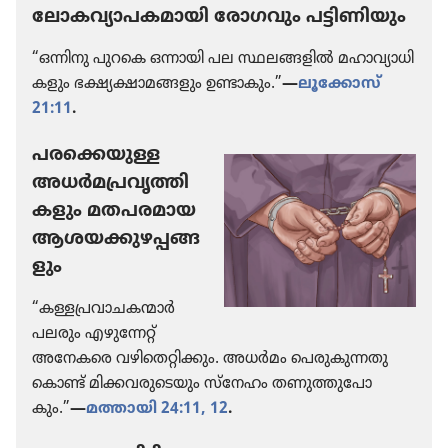
ലോകവ്യാപകമായി രോഗ​വും പട്ടിണി​യും
“ഒന്നിനു പുറകെ ഒന്നായി പല സ്ഥലങ്ങളിൽ മഹാവ്യാ​ധി​
ക​ളും ഭക്ഷ്യക്ഷാ​മ​ങ്ങ​ളും ഉണ്ടാകും.”
—
ലൂക്കോസ്‌
21:11
.
പരക്കെയുള്ള
അധർമ​പ്ര​വൃ​ത്തി​
ക​ളും മതപര​മായ
ആശയക്കു​ഴ​പ്പ​ങ്ങ​
ളും
“കള്ളപ്ര​വാ​ച​ക​ന്മാർ
പലരും എഴു​ന്നേറ്റ്‌
അനേകരെ വഴി​തെ​റ്റി​ക്കും. അധർമം പെരു​കു​ന്ന​തു​
കൊണ്ട്‌ മിക്കവ​രു​ടെ​യും സ്‌നേഹം തണുത്തു​പോ​
കും.”
—
മത്തായി 24:11, 12
.