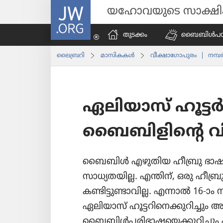
JW.ORG
യഹോവയുടെ സാക്ഷ
തുടക്കം
ബൈബിൾപ​ഠി​പ്
ലൈബ്രറി
മാസി​കകൾ
വീക്ഷാഗോപുരം | നമ്പര്
ഏലിയാസ്‌ ഹൂട്ട
ബൈബിളിന്റെ വ
ബൈബിൾ എഴുതിയ ഹീബ്രു ഭാഷ ന
സാധ്യതയില്ല. എന്തിന്‌, ഒരു 
കണ്ടിട്ടുണ്ടാവില്ല. എന്നാൽ 16-ാം
ഏലിയാസ്‌ ഹൂട്ടറിനെക്കുറിച്ചും അ
ബൈബിൾപരിഭാഷയെക്കുറിച്ചും പഠി