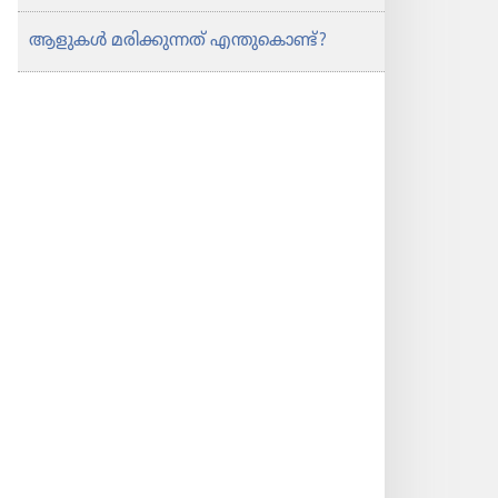
ആളുകൾ മരിക്കു​ന്നത്‌ എന്തു​കൊണ്ട്‌?