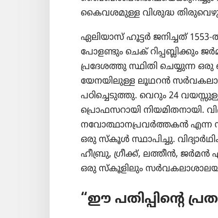
കൈവശമുള്ള വിശുദ്ധ തിരുവെഴുത്ത
ഏലിയാസ്‌ ഹൂട്ടർ ജനിച്ചത്‌ 1553-ൽ
പോളണ്ടും ചെക്‌ റിപ്പബ്ലിക്കും 
പ്രദേശത്തു സ്ഥിതി ചെയ്യുന്ന ഒരു
യേനയിലുള്ള ലൂഥറൻ സർവകലാശാ
പഠിച്ചെടുത്തു. വെറും 24 വയസ്സ
പ്രൊഫസറായി നിയമിതനായി. വിദ
നവോത്ഥാനപ്രവർത്തകൻ എന്ന നില
ഒരു സ്‌കൂൾ സ്ഥാപിച്ചു. വിദ്യാ
ഹീബ്രു, ഗ്രീക്ക്‌, ലത്തീൻ, ജർമൻ എ
ഒരു സ്‌കൂളിലും സർവകലാശാലയിലും
“ഈ പതിപ്പിന്റെ പ്ര