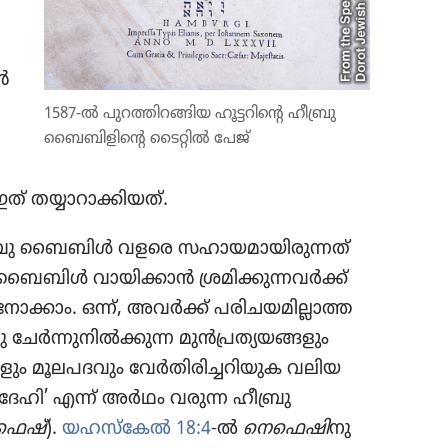
ൻ
1587-ൽ പുറത്തിറങ്ങിയ ഹൂട്ടറിന്റെ ഹീബ്രു
ബൈബിളിന്റെ ടൈറ്റിൽ പേജ്‌
ത്‌ തയ്യാറാക്കിയത്‌.
 ഹീബ്രു ബൈബിൾ വളരെ സഹായമായിരുന്നത്‌
ൈബിൾ വായിക്കാൻ ശ്രമിക്കുന്നവർക്ക്‌
നോക്കാം. ഒന്ന്‌, അവർക്ക്‌ പരിചയമില്ലാത്ത
 ചേർന്നുനിൽക്കുന്ന മുൻപ്രത്യയങ്ങളും
്ങളും മൂലപദവും വേർതിരിച്ചറിയുക വലിയ
 ‘ദേഹി’ എന്ന്‌ അർഥം വരുന്ന ഹീബ്രു
െഷ്‌
).
യഹസ്‌കേൽ 18:4
-ൽ
നെഫെഷി
നു