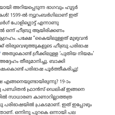
യി അറിയപ്പെടുന്ന ഭാഗവും ഹൂട്ടർ
ാഷകൾ! 1599-ൽ ന്യൂറംബർഗിലാണ്‌ ഇത്‌
ബർഗ്‌ പോളിഗ്ലൊട്ട്‌ എന്നാണു
ൽ ഒന്ന്‌ ഹീബ്രു ആയിരിക്കണം
 ആഗ്രഹം. പക്ഷേ “കൈയിലുള്ളത്‌ മുഴുവൻ
്ക്‌ തിരുവെഴുത്തുകളുടെ ഹീബ്രു പരിഭാഷ
b
അതുകൊണ്ട്‌ ഗ്രീക്കിലുള്ള ‘പുതിയ നിയമം’
അദ്ദേഹം തീരുമാനിച്ചു. ബാക്കി
റ വർഷംകൊണ്ട്‌ പരിഭാഷ പൂർത്തീകരിച്ചു!
ാഷ എങ്ങനെയുണ്ടായിരുന്നു? 19-ാം
രു പണ്ഡിതൻ ഫ്രാൻസ്‌ ഡെലിഷ്‌ ഇങ്ങനെ
ടയിൽ സാധാരണ കാണാറില്ലാത്തത്ര
്രു പരിഭാഷയിൽ പ്രകടമാണ്‌. ഇത്‌ ഇപ്പോഴും
താണ്‌. ഒന്നിനു പുറകെ ഒന്നായി പല