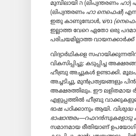
മുമ്പിലായി ה (ലിപ്യന്തരണം
ഹാ
) 
(ലിപ്യന്തരണം
ഹാ നെഫെഷ്‌
) എന
ഇതു കാണുമ്പോൾ, נפשׁ
(നെഫെഷ
പരിചയമില്ലാത്ത വായനക്കാർക്ക്‌
വിദ്യാർഥികളെ സഹായിക്കുന്നതിനാ
വികസിപ്പിച്ചു: കടുപ്പിച്ച അക്ഷര
ഹീബ്രു അച്ചുകൾ ഉണ്ടാക്കി. മൂലപ
അച്ചടിച്ചു, മുൻപ്രത്യയങ്ങളും പ
അക്ഷരത്തിലും. ഈ ലളിതമായ രീ
എളുപ്പത്തിൽ ഹീബ്രു വാക്കുകള
ഭാഷ പഠിക്കാനും ആയി.
വിശുദ്
ഭാഷാന്തരം—റഫറൻസുകളോടു ക
സമാനമായ രീതിയാണ്‌ ഉപയോഗിച്ചിര