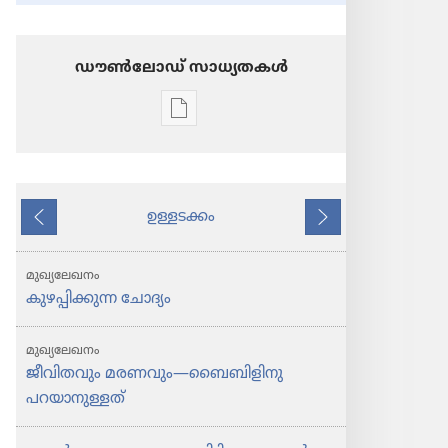
ഡൗണ്‍ലോഡ് സാധ്യതകള്‍
പ്രസിദ്ധീകരണങ്ങൾ
ഡൗണ്‍ലോഡ്
ചെയ്യാനുള്ള
ഓപ്ഷനുകൾ
ഉള്ളടക്കം
വീക്ഷാഗോപുരം
പുറകിലുള്ളത്
അടുത്തത്
ജീവിതവും
മരണവും
മുഖ്യലേഖനം
—
കുഴപ്പിക്കുന്ന ചോദ്യം
ബൈബിളിനു
പറയാനുള്ളത്‌
മുഖ്യലേഖനം
ജീവിതവും മരണവും—ബൈബിളിനു
പറയാനുള്ളത്‌