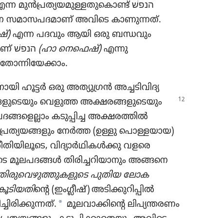
എന്ന മുൻപ്രത്യയമുള്ളതുകൊണ്ട്‌ הנפשׁ
്ന സമാസപദമാണ്‌ അവിടെ കാണുന്നത്‌.
്‌)
എന്ന പദവും ആയി ഒരു ബന്ധവും
ഇല്ലാത്ത വേറെ ഏതോ ഒരു പദമാണ്‌ הנפשׁ
(ഹാ നെഫെഷ്‌)
എന്നു
 തോന്നിയേക്കാം.
യി ഹൂട്ടർ ഒരു അത്യുഗ്രൻ അച്ചടിവിദ്യ
ങ്ങളുടെയും
വെളുത്ത അക്ഷരങ്ങളുടെയും
ദങ്ങളെല്ലാം കടുപ്പിച്ച അക്ഷരത്തിൽ
ിൻപ്രത്യയങ്ങളും നേർത്ത (ഉള്ളു പൊള്ളയായ)
തിയിലൂടെ, വിദ്യാർഥികൾക്കു വളരെ
ുടെ മൂലപദങ്ങൾ തിരിച്ചറിയാനും അങ്ങനെ
ധ തിരുവെഴുത്തുകളുടെ പുതിയ ലോക
ൂടിയതി
ന്റെ (ഇംഗ്ലീഷ്‌) അടിക്കുറിപ്പിൽ
a
ിക്കുന്നത്‌.
മൂലവാക്കിന്റെ ലിപ്യന്തരണം