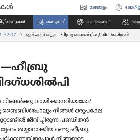
ികൾ
മലയാളം
ലോഗ്
ഭാഷ
(പു
തിരഞ്ഞെടുക്കുക
പേജ
പി​ക്ക​ലു​കൾ
ലൈബ്രറി
വാർത്തകൾ
ഞങ്ങ
തുറക
‍ 4 2017
ഏലിയാസ്‌ ഹൂട്ടർ—ഹീബ്രു ബൈബിളിന്റെ വിദഗ്‌ധശിൽപി
ർ—ഹീബ്രു
ിദഗ്‌ധശിൽപി
ിങ്ങൾക്കു വായിക്കാനറിയാമോ?
ഹീബ്രു ബൈബിൾപോലും നിങ്ങൾ ഒരുപക്ഷേ
 നൂറ്റാണ്ടിൽ ജീവിച്ചിരുന്ന പണ്ഡിതൻ
ദ്ദേഹം തയ്യാറാക്കിയ രണ്ടു ഹീബ്രു
ക്കുന്നത്‌ ഇപ്പോൾ നിങ്ങളുടെ