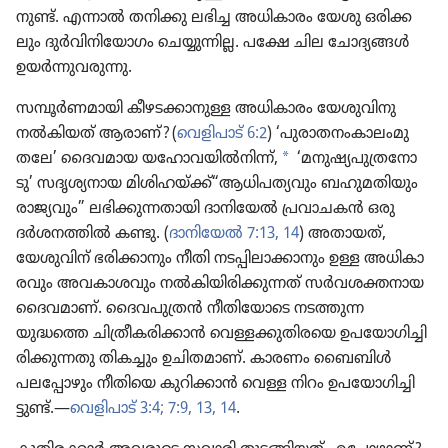
നുണ്ട്‌. എന്നാൽ തനിക്കു ലഭിച്ച അധികാ​രം യേശു ഒരിക്ക​
ലും ദുർവി​നി​യോ​ഗം ചെയ്യു​ന്നില്ല. പക്ഷേ ചില ചോദ്യ​ങ്ങൾ
ഉയർന്നു​വ​രു​ന്നു.
സമ്പൂർണ​മാ​യി കീഴട​ക്കാ​നുള്ള അധികാ​രം യേശു​വി​നു
നൽകി​യത്‌ ആരാണ്‌? (
വെളി​പാട്‌ 6:2
) ‘പുരാ​ത​നം​കാ​ലം​മു​
a
തലേ’ ദൈവ​മായ യഹോ​വ​യിൽനിന്ന്‌,
‘മനുഷ്യ​പു​ത്ര​നോ​
ടു’ സദൃശ്യ​നായ
മിശിഹയ്‌ക്ക്‌
“ആധിപ​ത്യ​വും ബഹുമ​തി​യും
രാജ്യ​വും” ലഭിക്കു​ന്ന​താ​യി ദാനി​യേൽ പ്രവാ​ചകൻ ഒരു
ദർശന​ത്തിൽ കണ്ടു. (
ദാനി​യേൽ 7:13, 14
) അതായത്‌,
യേശു​വിന്‌ ഭരിക്കാ​നും നീതി നടപ്പി​ലാ​ക്കാ​നും ഉള്ള അധികാ​
ര​വും അവകാ​ശ​വും നൽകി​യി​രി​ക്കു​ന്നത്‌ സർവശ​ക്ത​നായ
ദൈവ​മാണ്‌. ദൈവ​പു​ത്രൻ നീതി​യോ​ടെ നടത്തുന്ന
യുദ്ധത്തെ ചിത്രീ​ക​രി​ക്കാൻ വെള്ളക്കു​തി​രയെ ഉപയോ​ഗി​ച്ചി​
രി​ക്കു​ന്നതു തികച്ചും ഉചിത​മാണ്‌. കാരണം ബൈബിൾ
പലപ്പോ​ഴും നീതിയെ കുറി​ക്കാൻ വെള്ള നിറം ഉപയോ​ഗി​ച്ചി​
ട്ടുണ്ട്‌.—
വെളി​പാട്‌ 3:4;
7:9,
13, 14
.