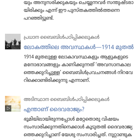
യും അനുസ​രി​ക്കു​ക​യും ചെയ്യു​ന്ന​വർ സന്തുഷ്ട​രാ​
യി​രി​ക്കും എന്ന്‌ ഈ പുസ്‌ത​ക​ത്തിൽത്ത​ന്നെ
പറഞ്ഞി​ട്ടുണ്ട്‌.
പ്രധാന ബൈബിൾപ​ഠി​പ്പി​ക്ക​ലു​കൾ
ലോകത്തിലെ അവസ്ഥകൾ—1914 മുതൽ
1914 മുതലുള്ള ലോകാവസ്ഥകളും ആളുകളുടെ
മനോ​ഭാ​വ​ങ്ങ​ളും കാണി​ക്കു​ന്നത്‌ ‘അവസാ​ന​കാ​ല​
ത്തെ​ക്കു​റി​ച്ചുള്ള’ ബൈബിൾപ്ര​വ​ച​നങ്ങൾ നിറ​വേ​
റി​ക്കൊ​ണ്ടി​രി​ക്കു​ന്നു എന്നാണ്‌.
അടിസ്ഥാന ബൈബിൾപഠിപ്പിക്കലുകൾ
എന്താണ്‌ ദൈവ​രാ​ജ്യം?
ഭൂമി​യി​ലാ​യി​രു​ന്ന​പ്പോൾ മറ്റേ​തൊ​രു വിഷയം
സംസാ​രി​ക്കു​ന്ന​തി​നെ​ക്കാൾ കൂടുതൽ ദൈവ​രാ​ജ്യ​
ത്തെ​ക്കു​റി​ച്ചാണ്‌ യേശു സംസാ​രി​ച്ചത്‌. നൂറ്റാ​ണ്ടു​ക​