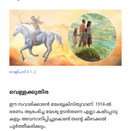
വെളിപാട്‌ 6:1, 2
വെള്ളക്കുതിര
ഈ സവാരി​ക്കാ​രൻ യേശു​ക്രി​സ്‌തു​വാണ്‌. 1914-ൽ
ഭരണം ആരംഭിച്ച യേശു ഉടൻതന്നെ എല്ലാ കഷ്ടപ്പാ​ടു​
ക​ളും അവസാ​നി​പ്പി​ച്ചു​കൊണ്ട്‌ തന്റെ കീഴടക്കൽ
പൂർത്തീ​ക​രി​ക്കും.