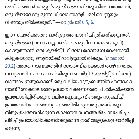
ശബ്ദം ഞാൻ കേട്ടു: ‘ഒരു
ദിനാ​റെ
ക്ക്‌ ഒരു കിലോ ഗോതമ്പ്‌;
ഒരു
ദിനാ​റെ
ക്കു മൂന്നു കിലോ ബാർളി. ഒലി​വെ​ണ്ണ​യും
വീഞ്ഞും തീർക്ക​രുത്‌.’”—
വെളി​പാട്‌ 6:5, 6
.
ഈ സവാരി​ക്കാ​രൻ ദാരി​ദ്ര്യ​ത്തെ​യാണ്‌ ചിത്രീ​ക​രി​ക്കു​ന്നത്‌.
ഒരു
ദിനാറെ
(ഒന്നാം നൂറ്റാ​ണ്ടി​ലെ ഒരു ദിവസത്തെ കൂലി)
കൊടു​ത്താൽ ഒരു
ക്വാർട്ട്‌
(1 കിലോ) ഗോതമ്പേ റേഷനാ​യി
കിട്ടു​ക​യു​ള്ളൂ. അത്രയ്‌ക്ക്‌ ദാരി​ദ്ര്യ​മാ​യി​രി​ക്കും. (
മത്തായി
20:2
) അതേ നാണയ​ത്തിന്‌ ഗോത​മ്പി​നെ​ക്കാൾ താഴ്‌ന്ന തരം
ധാന്യ​മാ​യി കണക്കാ​ക്കി​യി​രുന്ന ബാർളി 3
ക്വാർട്ട്‌
(3 കിലോ)
വാങ്ങാം. ഇതു​കൊണ്ട്‌ ഒരു വലിയ കുടും​ബ​ത്തിന്‌ എന്താകാ​
നാണ്‌? അക്കാലത്തെ പ്രധാന ഭക്ഷണത്തെ ചിത്രീ​ക​രി​ക്കാൻ
ഉപയോ​ഗി​ച്ചി​രി​ക്കുന്ന ഒലി​വെ​ണ്ണ​യും വീഞ്ഞും സൂക്ഷിച്ച്‌
ഉപയോ​ഗി​ക്ക​ണ​മെന്നു പറഞ്ഞി​രി​ക്കു​ന്നതു ശ്രദ്ധി​ക്കുക.
നിത്യം ഉപയോ​ഗി​ക്കുന്ന ഭക്ഷണസാ​ധ​ന​ങ്ങൾപോ​ലും മിച്ചം
പിടിച്ച്‌ ഉപയോ​ഗി​ക്കേ​ണ്ടി​വ​രു​മെന്ന്‌ ഇത്‌ ആളുകളെ ഓർമി​പ്പി​
ക്കു​ന്നു.