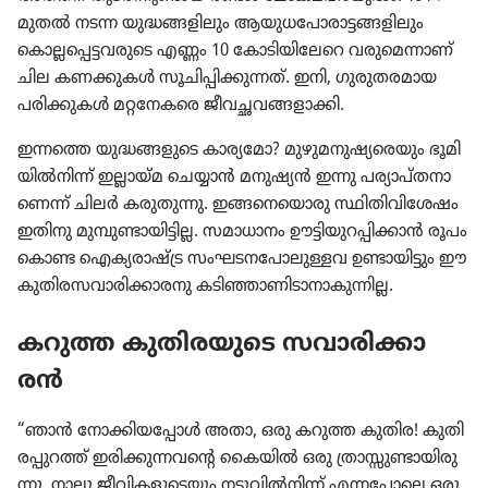
മുതൽ നടന്ന യുദ്ധങ്ങ​ളി​ലും ആയുധ​പോ​രാ​ട്ട​ങ്ങ​ളി​ലും
കൊല്ല​പ്പെ​ട്ട​വ​രു​ടെ എണ്ണം 10 കോടി​യി​ലേറെ വരു​മെ​ന്നാണ്‌
ചില കണക്കുകൾ സൂചി​പ്പി​ക്കു​ന്നത്‌. ഇനി, ഗുരു​ത​ര​മായ
പരിക്കു​കൾ മറ്റനേ​കരെ ജീവച്ഛ​വ​ങ്ങ​ളാ​ക്കി.
ഇന്നത്തെ യുദ്ധങ്ങ​ളു​ടെ കാര്യ​മോ? മുഴു​മ​നു​ഷ്യ​രെ​യും ഭൂമി​
യിൽനിന്ന്‌ ഇല്ലായ്‌മ ചെയ്യാൻ മനുഷ്യൻ ഇന്നു പര്യാ​പ്‌ത​നാ​
ണെന്ന്‌ ചിലർ കരുതു​ന്നു. ഇങ്ങനെ​യൊ​രു സ്ഥിതി​വി​ശേഷം
ഇതിനു മുമ്പു​ണ്ടാ​യി​ട്ടില്ല. സമാധാ​നം ഊട്ടി​യു​റ​പ്പി​ക്കാൻ രൂപം​
കൊണ്ട ഐക്യ​രാ​ഷ്‌ട്ര സംഘട​ന​പോ​ലു​ള്ളവ ഉണ്ടായി​ട്ടും ഈ
കുതി​ര​സ​വാ​രി​ക്കാ​രനു കടിഞ്ഞാ​ണി​ടാ​നാ​കു​ന്നില്ല.
കറുത്ത കുതി​ര​യു​ടെ സവാരി​ക്കാ​
രൻ
“ഞാൻ നോക്കി​യ​പ്പോൾ അതാ, ഒരു കറുത്ത കുതിര! കുതി​
ര​പ്പു​റത്ത്‌ ഇരിക്കു​ന്ന​വന്റെ കൈയിൽ ഒരു ത്രാസ്സു​ണ്ടാ​യി​രു​
ന്നു. നാലു ജീവി​ക​ളു​ടെ​യും നടുവിൽനിന്ന്‌ എന്നപോ​ലെ ഒരു