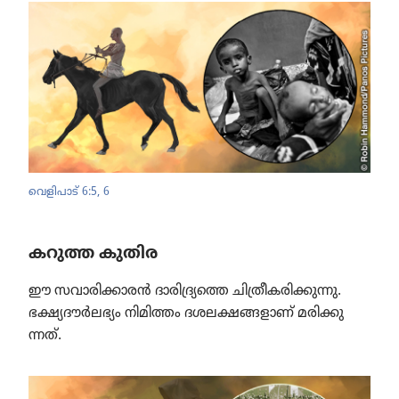
വെളിപാട്‌ 6:5, 6
കറുത്ത കുതിര
ഈ സവാരി​ക്കാ​രൻ ദാരി​ദ്ര്യ​ത്തെ ചിത്രീ​ക​രി​ക്കു​ന്നു.
ഭക്ഷ്യദൗർല​ഭ്യം നിമിത്തം ദശലക്ഷ​ങ്ങ​ളാണ്‌ മരിക്കു​
ന്നത്‌.