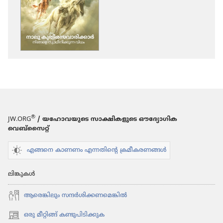
ഡൗണ്‍ലോഡ്
ചെയ്യാനുള്ള
ഓപ്ഷനുകൾ
വീക്ഷാഗോപുരം
നാലു
കുതി​
ര​
സ​
വാ​
®
JW.ORG
/ യഹോവയുടെ സാക്ഷികളുടെ ഔദ്യോഗിക
രി​
വെബ്സൈറ്റ്
ക്കാർ
—
എങ്ങനെ കാണണം എന്നതിന്റെ ക്രമീകരണങ്ങൾ
നിങ്ങളെ
സ്വാധീ​
ലിങ്കുകൾ
നി​
ക്കുന്ന
ആരെങ്കി​ലും സന്ദർശി​ക്ക​ണ​മെ​ങ്കിൽ
വിധം
ഒരു മീറ്റിങ്ങ് കണ്ടുപിടിക്കുക
(പുതിയ