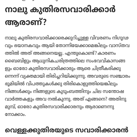
നാലു കുതി​ര​സ​വാ​രി​ക്കാർ
ആരാണ്‌?
നാലു കുതി​ര​സ​വാ​രി​ക്കാ​രെ​ക്കു​റി​ച്ചുള്ള വിവരണം നിഗൂ​ഢ​
വും ഭയാന​ക​വും ആയി തോന്നി​യേ​ക്കാ​മെ​ങ്കി​ലും വാസ്‌ത​വ​
ത്തിൽ അത്‌ അങ്ങനെയല്ല. എന്തു​കൊണ്ട്‌? കാരണം
ബൈബി​ളും ആധുനി​ക​ച​രി​ത്ര​ത്തി​ലെ സംഭവ​വി​കാ​സ​ങ്ങ​
ളും ഓരോ കുതി​ര​സ​വാ​രി​ക്കാ​രും ആരെ ചിത്രീ​ക​രി​ക്കു​
ന്നെന്ന്‌ വ്യക്തമാ​യി തിരി​ച്ച​റി​യി​ക്കു​ന്നു. അവരുടെ സഞ്ചാരം
ഭൂമി​യിൽ വിപത്തു​കൾക്കു തിരി​കൊ​ളു​ത്തി​യെ​ങ്കി​ലും
നിങ്ങൾക്കും നിങ്ങളു​ടെ കുടും​ബ​ത്തി​നും ചില സന്തോ​ഷ​
വാർത്ത​ക​ളും അവ നൽകുന്നു. അത്‌ എങ്ങനെ? അതിനു
മുമ്പ്‌, ഓരോ കുതി​ര​സ​വാ​രി​ക്കാ​ര​നും ആരാ​ണെന്നു
നോക്കാം.
വെള്ളക്കു​തി​ര​യു​ടെ സവാരി​ക്കാ​രൻ