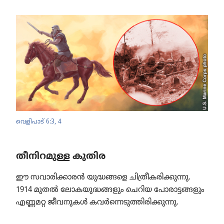
വെളിപാട്‌ 6:3, 4
തീനിറമുള്ള കുതിര
ഈ സവാരി​ക്കാ​രൻ യുദ്ധങ്ങളെ ചിത്രീ​ക​രി​ക്കു​ന്നു.
1914 മുതൽ ലോക​യു​ദ്ധ​ങ്ങ​ളും ചെറിയ പോരാ​ട്ട​ങ്ങ​ളും
എണ്ണമറ്റ ജീവനു​കൾ കവർന്നെ​ടു​ത്തി​രി​ക്കു​ന്നു.