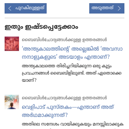
പുറകിലുള്ളത്
അടുത്തത്
ഇതും ഇഷ്ടപ്പെട്ടേക്കാം
ബൈബിൾചോ​ദ്യ​ങ്ങൾക്കുള്ള ഉത്തരങ്ങൾ
‘അന്ത്യകാ​ല​ത്തി​ന്റെ’ അല്ലെങ്കിൽ ‘അവസാ​
ന​നാ​ളു​ക​ളു​ടെ’ അടയാളം എന്താണ്‌?
അന്ത്യകാ​ലത്തെ തിരി​ച്ച​റി​യി​ക്കുന്ന ഒരു കൂട്ടം
പ്രവച​നങ്ങൾ ബൈബി​ളി​ലുണ്ട്‌. അത്‌ ഏതൊ​ക്കെ​
യാണ്‌?
ബൈബിൾചോ​ദ്യ​ങ്ങൾക്കുള്ള ഉത്തരങ്ങൾ
വെളി​പാട്‌ പുസ്‌ത​കം—എന്താണ്‌ അത്‌
അർഥമാ​ക്കു​ന്നത്‌?
അതിലെ സന്ദേശം വായി​ക്കു​ക​യും മനസ്സി​ലാ​ക്കു​ക​