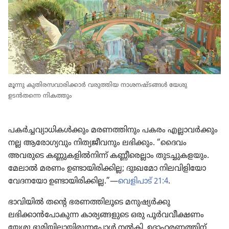
മൂന്നു കുതി​ര​സ​വാ​രി​ക്കാർ വരുത്തിയ നാശന​ഷ്ടങ്ങൾ യേശു
ഉടൻതന്നെ നികത്തും
പകർച്ച​വ്യാ​ധി​കൾക്കും മരണത്തി​നും പകരം എല്ലാവർക്കും
നല്ല ആരോ​ഗ്യ​വും നിത്യ​ജീ​വ​നും ലഭിക്കും. “ദൈവം
അവരുടെ കണ്ണുക​ളിൽനിന്ന്‌ കണ്ണീ​രെ​ല്ലാം തുടച്ചു​ക​ള​യും.
മേലാൽ മരണം ഉണ്ടായി​രി​ക്കില്ല; ദുഃഖ​മോ നിലവി​ളി​യോ
വേദന​യോ ഉണ്ടായി​രി​ക്കില്ല.”—
വെളി​പാട്‌ 21:4
.
ഭാവി​യിൽ തന്റെ ഭരണത്തി​ലൂ​ടെ മനുഷ്യർക്കു
ലഭിക്കാൻപോ​കുന്ന കാര്യ​ങ്ങ​ളു​ടെ ഒരു പൂർവ​വീ​ക്ഷണം
യേശു ഭൂമി​യി​ലാ​യി​രു​ന്ന​പ്പോൾ നൽകി. ഉദാഹ​ര​ണ​ത്തിന്‌,