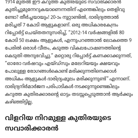
1914 മുതൽ ഈ കറുത്ത കുതി​ര​യു​ടെ സവാരി​ക്കാ​രൻ
കുതി​ച്ചു​മു​ന്നേ​റു​ക​യാ​ണെ​ന്ന​തിന്‌ എന്തെങ്കി​ലും തെളി​വു​
ണ്ടോ? തീർച്ച​യാ​യും! 20-ാം നൂറ്റാ​ണ്ടിൽ, ദാരി​ദ്ര്യ​ത്താൽ
മരിച്ചത്‌ 7 കോടി ആളുക​ളാണ്‌. ഒരു അധികാ​ര​കേ​ന്ദ്രം
റിപ്പോർട്ട്‌ ചെയ്‌ത​ത​നു​സ​രിച്ച്‌, “2012-14 വർഷങ്ങ​ളിൽ 80
കോടി 50 ലക്ഷം ആളുകൾ, എന്നുപ​റ​ഞ്ഞാൽ ലോകത്തെ 9
പേരിൽ ഒരാൾ വീതം, കടുത്ത വികല​പോ​ഷ​ണ​ത്തി​ന്റെ
കെടുതി അനുഭ​വി​ച്ചു.” മറ്റൊരു റിപ്പോർട്ട്‌ കണക്കാ​ക്കു​ന്നത്‌,
“ഓരോ വർഷവും എയ്‌ഡ്‌സും മലേറി​യ​യും ക്ഷയവും
പോലുള്ള രോഗ​ങ്ങൾകൊണ്ട്‌ മരിക്കു​ന്ന​തി​നെ​ക്കാൾ
അധികം ആളുകൾ ദാരി​ദ്ര്യം​മൂ​ലം മരിക്കു​ന്നുണ്ട്‌” എന്നാണ്‌.
ദാരി​ദ്ര്യ​നിർമാർജന പരിപാ​ടി​കൾ നടക്കു​ന്നു​ണ്ടെ​ങ്കി​ലും
കറുത്ത കുതി​ര​ക്കാ​രന്റെ ഓട്ടം തടസ്സ​പ്പെ​ടു​ത്താൻ ആർക്കും
കഴിഞ്ഞി​ട്ടില്ല.
വിളറിയ നിറമുള്ള കുതി​ര​യു​ടെ
സവാരി​ക്കാ​രൻ