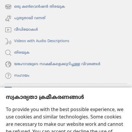
പേജ്
ഒരു കൺവെൻഷൻ തിരയുക
(പുതിയ
തുറക്കുക)
പേജ്
പുതുതായി വന്നത്‌
തുറക്കുക)
വീഡി​യോ​കൾ
Videos with Audio Descriptions
തിരയുക
യഹോവയുടെ സാക്ഷികളെക്കുറിച്ചുള്ള വിവരങ്ങൾ
സഹായം
സംഭാവനകൾ
(പുതിയ
സ്വകാര്യതാ ക്രമീകരണങ്ങൾ
പേജ്
തുറക്കുക)
വാച്ച്ടവര്‍ ഓണ്‍ലൈന്‍ ലൈബ്രറി
To provide you with the best possible experience, we
(പുതിയ
use cookies and similar technologies. Some cookies
പേജ്
JW ഹബ്ബ്
തുറക്കുക)
are necessary to make our website work and cannot
(പുതിയ
പേജ്