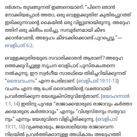
ദർശനം തുടങ്ങു​ന്നത്‌ ഇങ്ങനെ​യാണ്‌: “പിന്നെ ഞാൻ
നോക്കി​യ​പ്പോൾ അതാ, ഒരു വെള്ളക്കു​തിര! കുതി​ര​പ്പു​റത്ത്‌
ഇരിക്കു​ന്ന​വന്റെ കൈയിൽ ഒരു വില്ലു​ണ്ടാ​യി​രു​ന്നു. അദ്ദേഹ​
ത്തിന്‌ ഒരു കിരീടം ലഭിച്ചു. സമ്പൂർണ​മാ​യി കീഴട​
ക്കാൻവേണ്ടി, അദ്ദേഹം കീഴട​ക്കി​ക്കൊണ്ട്‌ പുറ​പ്പെട്ടു.”—
വെളി​പാട്‌ 6:2
.
വെള്ളക്കു​തി​ര​യു​ടെ സവാരി​ക്കാ​രൻ ആരാണ്‌? അദ്ദേഹ​
ത്തെ​ക്കു​റി​ച്ചുള്ള സൂചന വെളി​പാട്‌ പുസ്‌ത​കം​തന്നെ
നൽകുന്നു. ഈ സ്വർഗീയ സാരഥി​യെ തിരി​ച്ച​റി​യി​ക്കു​ന്നത്‌
“
ദൈവ​വ​ചനം
” എന്ന പേരി​ലാണ്‌. (
വെളിപാട്‌ 19:11-13
)
വചനം എന്ന ആ പേര്‌ ദൈവ​ത്തി​ന്റെ വക്താവാ​യി
പ്രവർത്തി​ക്കുന്ന യേശു​ക്രി​സ്‌തു​വി​ന്റേ​താണ്‌. (
യോഹ​ന്നാൻ
1:1,
14
) ഇതിനു പുറമേ “രാജാ​ക്ക​ന്മാ​രു​ടെ രാജാ​വും കർത്താ​
ക്ക​ന്മാ​രു​ടെ കർത്താ​വും” എന്നും “വിശ്വ​സ്‌ത​നും സത്യവാ​
നും” എന്നും യേശു​വി​നെ വിളി​ച്ചി​രി​ക്കു​ന്നു. (
വെളി​പാട്‌
19:11,
16
) വ്യക്തമാ​യും, ജയശാ​ലി​യായ രാജാ​വെന്ന
നിലയിൽ പ്രവർത്തി​ക്കാ​നുള്ള അധികാ​രം അദ്ദേഹ​ത്തി​