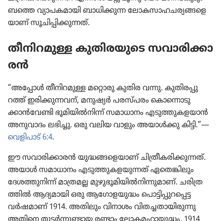
ബത്തെ വ്യാപ​ക​മാ​യി ബാധി​ക്കുന്ന ലോക​സാ​ഹ​ച​ര്യ​ങ്ങ​ളെ​
യാണ്‌ സൂചി​പ്പി​ക്കു​ന്നത്‌.
തീനി​റ​മുള്ള കുതി​ര​യു​ടെ സവാരി​ക്കാ​
രൻ
“അപ്പോൾ തീനി​റ​മുള്ള മറ്റൊരു കുതിര വന്നു. കുതി​ര​പ്പു​
റത്ത്‌ ഇരിക്കു​ന്ന​വന്‌, മനുഷ്യർ പരസ്‌പരം കൊ​ന്നൊ​ടു​
ക്കാൻവേണ്ടി ഭൂമി​യിൽനിന്ന്‌ സമാധാ​നം എടുത്തു​ക​ള​യാൻ
അനുവാ​ദം ലഭിച്ചു. ഒരു വലിയ വാളും അയാൾക്കു കിട്ടി.”—
വെളി​പാട്‌ 6:4
.
ഈ സവാരി​ക്കാ​രൻ യുദ്ധങ്ങ​ളെ​യാണ്‌ ചിത്രീ​ക​രി​ക്കു​ന്നത്‌.
അയാൾ സമാധാ​നം എടുത്തു​ക​ള​യു​ന്നത്‌ ഏതെങ്കി​ലും
ദേശത്തു​നിന്ന്‌ മാത്രമല്ല മുഴു​ഭൂ​മി​യിൽനി​ന്നു​മാണ്‌. ചരി​ത്ര​
ത്തിൽ ആദ്യമാ​യി ഒരു ആഗോ​ള​യു​ദ്ധം പൊട്ടി​പ്പു​റ​പ്പെട്ട
വർഷമാണ്‌ 1914. അതിലും വിനാശം വിതച്ച​താ​യി​രു​ന്നു
അതിനെ തുടർന്നു​ണ്ടായ രണ്ടാം ലോക​മ​ഹാ​യു​ദ്ധം. 1914