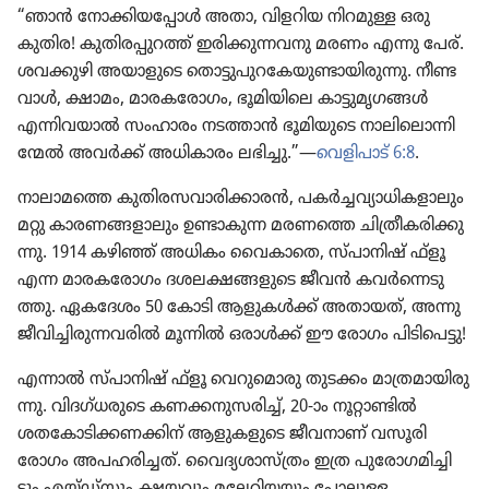
“ഞാൻ നോക്കി​യ​പ്പോൾ അതാ, വിളറിയ നിറമുള്ള ഒരു
കുതിര! കുതി​ര​പ്പു​റത്ത്‌ ഇരിക്കു​ന്ന​വനു മരണം എന്നു പേര്‌.
ശവക്കുഴി അയാളു​ടെ തൊട്ടു​പു​റ​കേ​യു​ണ്ടാ​യി​രു​ന്നു. നീണ്ട
വാൾ, ക്ഷാമം, മാരക​രോ​ഗം, ഭൂമി​യി​ലെ കാട്ടു​മൃ​ഗങ്ങൾ
എന്നിവ​യാൽ സംഹാരം നടത്താൻ ഭൂമി​യു​ടെ നാലി​ലൊ​ന്നി​
ന്മേൽ അവർക്ക്‌ അധികാ​രം ലഭിച്ചു.”—
വെളി​പാട്‌ 6:8
.
നാലാ​മ​ത്തെ കുതി​ര​സ​വാ​രി​ക്കാ​രൻ, പകർച്ച​വ്യാ​ധി​ക​ളാ​ലും
മറ്റു കാരണ​ങ്ങ​ളാ​ലും ഉണ്ടാകുന്ന മരണത്തെ ചിത്രീ​ക​രി​ക്കു​
ന്നു. 1914 കഴിഞ്ഞ്‌ അധികം വൈകാ​തെ, സ്‌പാ​നിഷ്‌ ഫ്‌ളൂ
എന്ന മാരക​രോ​ഗം ദശലക്ഷ​ങ്ങ​ളു​ടെ ജീവൻ കവർന്നെ​ടു​
ത്തു. ഏകദേശം 50 കോടി ആളുകൾക്ക്‌ അതായത്‌, അന്നു
ജീവി​ച്ചി​രു​ന്ന​വ​രിൽ മൂന്നിൽ ഒരാൾക്ക്‌ ഈ രോഗം പിടി​പെട്ടു!
എന്നാൽ സ്‌പാ​നിഷ്‌ ഫ്‌ളൂ വെറു​മൊ​രു തുടക്കം മാത്ര​മാ​യി​രു​
ന്നു. വിദഗ്‌ധ​രു​ടെ കണക്കനു​സ​രിച്ച്‌, 20-ാം നൂറ്റാ​ണ്ടിൽ
ശതകോ​ടി​ക്ക​ണ​ക്കിന്‌ ആളുക​ളു​ടെ ജീവനാണ്‌ വസൂരി
രോഗം അപഹരി​ച്ചത്‌. വൈദ്യ​ശാ​സ്‌ത്രം ഇത്ര പുരോ​ഗ​മി​ച്ചി​
ട്ടും എയ്‌ഡ്‌സും ക്ഷയവും മലേറി​യ​യും പോലുള്ള