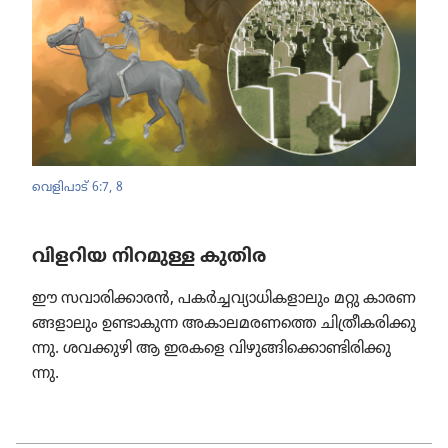
വെളിപാട്‌ 6:7, 8
വിളറിയ നിറമുള്ള കുതിര
ഈ സവാരി​ക്കാ​രൻ, പകർച്ച​വ്യാ​ധി​ക​ളാ​ലും മറ്റു കാരണ​
ങ്ങ​ളാ​ലും ഉണ്ടാകുന്ന അകാല​മ​ര​ണത്തെ ചിത്രീ​ക​രി​ക്കു​
ന്നു. ശവക്കുഴി ആ ഇരകളെ വിഴു​ങ്ങി​ക്കൊ​ണ്ടി​രി​ക്കു​
ന്നു.