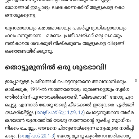
രോഗങ്ങൾ ഇപ്പോ​ഴും ലക്ഷക്കണ​ക്കിന്‌ ആളുകളെ കൊ​
ന്നൊ​ടു​ക്കു​ന്നു.
യുദ്ധമാ​യാ​ലും ക്ഷാമമാ​യാ​ലും പകർച്ച​വ്യാ​ധി​ക​ളാ​യാ​ലും
ഫലം ഒന്നുതന്നെ—മരണം. പ്രതീ​ക്ഷ​യ്‌ക്ക്‌ ഒരു വകയും
നൽകാതെ ശവക്കുഴി നിഷ്‌ക​രു​ണം ആളുകളെ വിഴു​ങ്ങി​
ക്കൊ​ണ്ടേ​യി​രി​ക്കു​ന്നു.
തൊട്ടു​മു​ന്നിൽ ഒരു ശുഭഭാ​വി!
ഇപ്പോ​ഴുള്ള പ്രശ്‌നങ്ങൾ പെട്ടെ​ന്നു​തന്നെ അവസാ​നി​ക്കും.
ഓർക്കുക, 1914-ൽ സാത്താ​നെ​യും ഭൂതങ്ങ​ളെ​യും സ്വർഗ​
ത്തിൽനിന്ന്‌ പുറത്താ​ക്കി​ക്കൊണ്ട്‌, “കീഴട​ക്കാൻ” യേശു പുറ​
പ്പെട്ടു. എന്നാൽ യേശു തന്റെ കീഴടക്കൽ ഇതുവരെ
പൂർത്തി​
യാ​ക്കി​യി​ട്ടില്ല.
(
വെളി​പാട്‌ 6:2;
12:9,
12
) പെട്ടെ​ന്നു​തന്നെ അർമ​
ഗെ​ദോൻ യുദ്ധത്തിൽ യേശു സാത്താന്റെ ദുഷിച്ച സ്വാധീ​നം
നീക്കം ചെയ്യും, അവനെ പിന്തു​ണ​യ്‌ക്കുന്ന മനുഷ്യ​രെ നശിപ്പി​
ക്കും. (
വെളി​പാട്‌ 20:1-3
) യേശു മൂന്നു കുതി​ര​സ​വാ​രി​ക്കാ​രു​