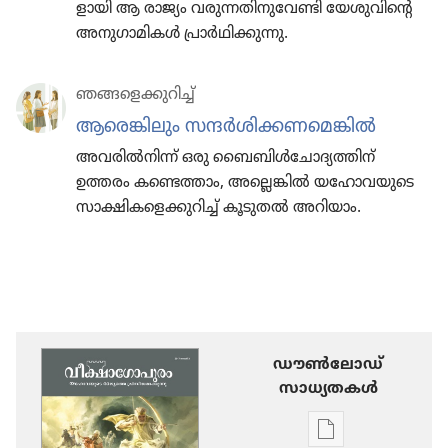
ളാ​യി ആ രാജ്യം വരുന്ന​തി​നു​വേ​ണ്ടി യേശു​വി​ന്റെ
അനുഗാ​മി​കൾ പ്രാർഥി​ക്കു​ന്നു.
ഞങ്ങളെ​ക്കു​റിച്ച്‌
ആരെങ്കി​ലും സന്ദർശി​ക്ക​ണ​മെ​ങ്കിൽ
അവരിൽനിന്ന്‌ ഒരു ബൈബിൾചോ​ദ്യ​ത്തിന്‌
ഉത്തരം കണ്ടെത്താം, അല്ലെങ്കിൽ യഹോ​വ​യു​ടെ
സാക്ഷി​ക​ളെ​ക്കു​റിച്ച്‌ കൂടുതൽ അറിയാം.
ഡൗണ്‍ലോഡ്
സാധ്യതകള്‍
പ്രസിദ്ധീകരണങ