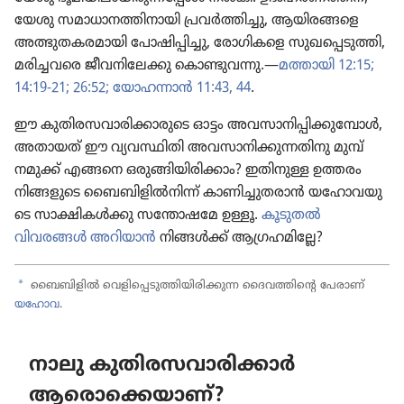
യേശു സമാധാ​ന​ത്തി​നാ​യി പ്രവർത്തി​ച്ചു, ആയിര​ങ്ങളെ
അത്ഭുത​ക​ര​മാ​യി പോഷി​പ്പി​ച്ചു, രോഗി​കളെ സുഖ​പ്പെ​ടു​ത്തി,
മരിച്ച​വരെ ജീവനി​ലേക്കു കൊണ്ടു​വന്നു.—
മത്തായി 12:15;
14:19-21;
26:52;
യോഹ​ന്നാൻ 11:43, 44
.
ഈ കുതി​ര​സ​വാ​രി​ക്കാ​രു​ടെ ഓട്ടം അവസാ​നി​പ്പി​ക്കു​മ്പോൾ,
അതായത്‌ ഈ വ്യവസ്ഥി​തി അവസാ​നി​ക്കു​ന്ന​തി​നു മുമ്പ്‌
നമുക്ക്‌ എങ്ങനെ ഒരുങ്ങി​യി​രി​ക്കാം? ഇതിനുള്ള ഉത്തരം
നിങ്ങളു​ടെ ബൈബി​ളിൽനിന്ന്‌ കാണി​ച്ചു​ത​രാൻ യഹോ​വ​യു​
ടെ സാക്ഷി​കൾക്കു സന്തോ​ഷമേ ഉള്ളൂ.
കൂടുതൽ
വിവരങ്ങൾ അറിയാൻ
നിങ്ങൾക്ക്‌ ആഗ്രഹ​മി​ല്ലേ?
a
ബൈബിളിൽ വെളി​പ്പെ​ടു​ത്തി​യി​രി​ക്കുന്ന ദൈവ​ത്തി​ന്റെ പേരാണ്‌
യഹോവ
.
നാലു കുതി​ര​സ​വാ​രി​ക്കാർ
ആരൊ​ക്കെ​യാണ്‌?