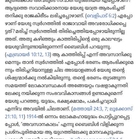
കുതി​ര​ക്കാർ അവരുടെ സവാരി തുടങ്ങി​യത്‌ എപ്പോ​ഴാണ്‌?
ആദ്യത്തെ സവാരി​ക്കാ​ര​നായ യേശു യാത്ര ആരംഭി​ച്ചത്‌
തനിക്കു രാജകി​രീ​ടം ലഭിച്ച​പ്പോ​ഴാണ്‌. (
വെളി​പാട്‌ 6:2
) എപ്പോ​
ഴാണ്‌ യേശു സ്വർഗ​ത്തിൽ രാജാ​വാ​യി അവരോ​ധി​ക്ക​പ്പെ​
ട്ടത്‌? മരിച്ച്‌ സ്വർഗ​ത്തിൽ തിരി​ച്ചെ​ത്തി​യ​പ്പോ​ഴാ​യി​രു​ന്നില്ല
അത്‌. അതു കഴിഞ്ഞും കാത്തി​രി​പ്പി​ന്റെ ഒരു കാലഘട്ടം
യേശു​വി​നു​ണ്ടാ​യി​രു​ന്നെന്ന്‌ ബൈബിൾ പറയുന്നു.
(
എബ്രായർ 10:12, 13
) ആ കാത്തി​രിപ്പ്‌ എന്ന്‌ അവസാ​നി​ക്കു​
മെ​ന്നും താൻ സ്വർഗ​ത്തിൽ എപ്പോൾ ഭരണം ആരംഭി​ക്കു​മെ​
ന്നും തിരി​ച്ച​റി​യാ​നുള്ള ചില അടയാ​ളങ്ങൾ യേശു തന്റെ
ശിഷ്യ​ന്മാർക്കു നൽകി​യി​രു​ന്നു. തന്റെ ഭരണം തുടങ്ങുന്ന
സമയത്ത്‌ ലോകാ​വ​സ്ഥകൾ അങ്ങേയറ്റം വഷളാ​കു​ന്ന​തി​
ലേക്കു നയിക്കുന്ന സംഭവ​വി​കാ​സങ്ങൾ ഉണ്ടാകു​മെന്ന്‌
യേശു പറഞ്ഞു. യുദ്ധം, ഭക്ഷ്യക്ഷാ​മം, പകർച്ച​വ്യാ​ധി
എന്നിവ അവയിൽ ചിലതാണ്‌. (
മത്തായി 24:3,
7;
ലൂക്കോസ്‌
21:10, 11
)
1914
-ൽ ഒന്നാം ലോക​മ​ഹാ​യു​ദ്ധം പൊട്ടി​പ്പു​റ​പ്പെ​ട്ട​
പ്പോൾ, ‘അവസാ​ന​കാ​ലം’ എന്നു ബൈബിൾ വിളി​ക്കുന്ന
പ്രശ്‌ന​പൂ​രി​ത​മായ ആ യുഗത്തി​ലേക്കു മാനവ​കു​ടും​ബം