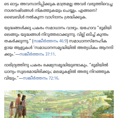
ടെ ഓട്ടം അവസാ​നി​പ്പി​ക്കുക മാത്രമല്ല അവർ വരുത്തി​വെച്ച
നാശന​ഷ്ടങ്ങൾ
നികത്തു​ക​യും
ചെയ്യും. എങ്ങനെ?
ബൈബിൾ നൽകുന്ന വാഗ്‌ദാ​നം ശ്രദ്ധി​ക്കുക.
യുദ്ധങ്ങൾക്കു പകരം സമാധാ​നം വാഴും. യഹോവ “ഭൂമി​യി​
ലെ​ങ്ങും യുദ്ധങ്ങൾ നിറു​ത്ത​ലാ​ക്കു​ന്നു. വില്ല്‌ ഒടിച്ച്‌ കുന്തം
തകർക്കു​ന്നു.” (
സങ്കീർത്തനം 46:9
) സമാധാ​ന​സ്‌നേ​ഹി​ക​
ളായ ആളുകൾ ‘സമാധാ​ന​സ​മൃ​ദ്ധി​യിൽ അത്യധി​കം ആനന്ദി​
ക്കും.’—
സങ്കീർത്തനം 37:11
.
ദാരി​ദ്ര്യ​ത്തി​നു പകരം ഭക്ഷ്യസ​മൃ​ദ്ധി​യു​ണ്ടാ​കും. “ഭൂമി​യിൽ
ധാന്യം സുലഭ​മാ​യി​രി​ക്കും; മലമു​ക​ളിൽ അതു നിറഞ്ഞു​ക​
വി​യും.”—
സങ്കീർത്തനം 72:16
.