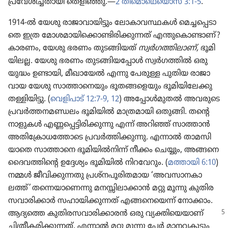
പ്രവേ​ശി​ച്ച​താ​യി തെളിഞ്ഞു.—
2 തിമൊ​ഥെ​യൊസ്‌ 3:1-5
.
1914-ൽ യേശു രാജാ​വാ​യി​ട്ടും ലോകാ​വ​സ്ഥകൾ മെച്ച​പ്പെ​ടാ​
തെ ഇത്ര മോശ​മാ​യി​ക്കൊ​ണ്ടി​രി​ക്കു​ന്നത്‌ എന്തു​കൊ​ണ്ടാണ്‌?
കാരണം, യേശു ഭരണം തുടങ്ങി​യത്‌
സ്വർഗ​ത്തി​ലാണ്‌,
ഭൂമി​
യി​ലല്ല. യേശു ഭരണം തുടങ്ങി​യ​പ്പോൾ സ്വർഗ​ത്തിൽ ഒരു
യുദ്ധം ഉണ്ടായി, മീഖാ​യേൽ എന്നു പേരുള്ള പുതിയ രാജാ​
വായ യേശു സാത്താ​നെ​യും ഭൂതങ്ങ​ളെ​യും ഭൂമി​യി​ലേക്കു
തള്ളിയി​ട്ടു. (
വെളി​പാട്‌ 12:7-9,
12
) അപ്പോൾമു​തൽ അവരുടെ
പ്രവർത്ത​ന​മ​ണ്ഡലം ഭൂമി​യിൽ മാത്ര​മാ​യി ഒതുങ്ങി. തന്റെ
നാളുകൾ എണ്ണപ്പെ​ട്ടി​രി​ക്കു​ന്നു എന്ന്‌ അറിഞ്ഞ്‌ സാത്താൻ
അതി​ക്രോ​ധ​ത്തോ​ടെ പ്രവർത്തി​ക്കു​ന്നു. എന്നാൽ താമസി​
യാ​തെ സാത്താനെ ഭൂമി​യിൽനിന്ന്‌ നീക്കം ചെയ്യും, അങ്ങനെ
ദൈവ​ത്തി​ന്റെ ഉദ്ദേശ്യം ഭൂമി​യിൽ നിറ​വേ​റും. (
മത്തായി 6:10
)
നമ്മൾ ജീവി​ക്കു​ന്നതു പ്രശ്‌ന​പൂ​രി​ത​മായ ‘അവസാ​ന​കാ​
ലത്ത്‌’ തന്നെയാ​ണെന്നു മനസ്സി​ലാ​ക്കാൻ മറ്റു മൂന്നു കുതി​ര​
സ​വാ​രി​ക്കാർ സഹായി​ക്കു​ന്നത്‌ എങ്ങനെ​യെന്ന്‌ നോക്കാം.
ആദ്യത്തെ കുതി​ര​സ​വാ​രി​ക്കാ​രൻ ഒരു
വ്യക്തി​യെ​യാണ്‌
ചിത്രീ​ക​രി​ക്കു​ന്നത്‌. എന്നാൽ മറ്റു മൂന്നു പേർ മാനവ​കു​ടും​