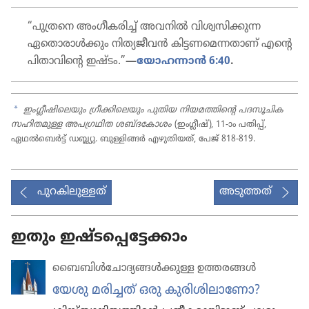
“പുത്രനെ അംഗീ​ക​രിച്ച്‌ അവനിൽ വിശ്വ​സി​ക്കുന്ന
ഏതൊ​രാൾക്കും നിത്യ​ജീ​വൻ കിട്ടണ​മെ​ന്ന​താണ്‌ എന്റെ
പിതാ​വി​ന്റെ ഇഷ്ടം.”
—
യോഹ​ന്നാൻ 6:40
.
a
ഇംഗ്ലീഷിലെയും ഗ്രീക്കി​ലെ​യും പുതിയ നിയമ​ത്തി​ന്റെ പദസൂ​ചിക
സഹിത​മുള്ള അപഗ്ര​ഥിത ശബ്ദകോ​ശം
(ഇംഗ്ലീഷ്‌), 11-ാം പതിപ്പ്‌,
ഏഥൽബെർട്ട്‌ ഡബ്ല്യു. ബുള്ളിങ്ങർ എഴുതി​യത്‌, പേജ്‌ 818-819.
പുറകിലുള്ളത്
അടുത്തത്
ഇതും ഇഷ്ടപ്പെട്ടേക്കാം
ബൈബിൾചോ​ദ്യ​ങ്ങൾക്കുള്ള ഉത്തരങ്ങൾ
യേശു മരിച്ചത്‌ ഒരു കുരി​ശി​ലാ​ണോ?