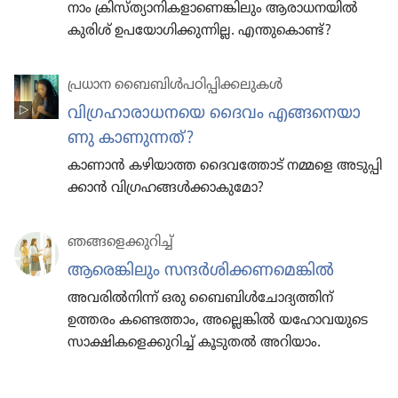
നാം ക്രിസ്‌ത്യാ​നി​ക​ളാ​ണെ​ങ്കി​ലും ആരാധ​ന​യിൽ
കുരിശ്‌ ഉപയോ​ഗി​ക്കു​ന്നി​ല്ല. എന്തു​കൊണ്ട്‌?
പ്രധാന ബൈബിൾപ​ഠി​പ്പി​ക്ക​ലു​കൾ
വിഗ്ര​ഹാ​രാ​ധ​നയെ ദൈവം എങ്ങനെ​യാ​
ണു കാണു​ന്നത്‌?
കാണാൻ കഴിയാത്ത ദൈവ​ത്തോട്‌ നമ്മളെ അടുപ്പി​
ക്കാൻ വിഗ്ര​ഹ​ങ്ങൾക്കാ​കു​മോ?
ഞങ്ങളെ​ക്കു​റിച്ച്‌
ആരെങ്കി​ലും സന്ദർശി​ക്ക​ണ​മെ​ങ്കിൽ
അവരിൽനിന്ന്‌ ഒരു ബൈബിൾചോ​ദ്യ​ത്തിന്‌
ഉത്തരം കണ്ടെത്താം, അല്ലെങ്കിൽ യഹോ​വ​യു​ടെ
സാക്ഷി​ക​ളെ​ക്കു​റിച്ച്‌ കൂടുതൽ അറിയാം.