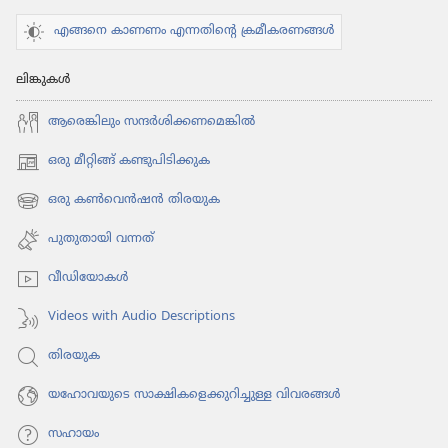
എങ്ങനെ കാണണം എന്നതിന്റെ ക്രമീകരണങ്ങൾ
ലിങ്കുകൾ
ആരെങ്കി​ലും സന്ദർശി​ക്ക​ണ​മെ​ങ്കിൽ
ഒരു മീറ്റിങ്ങ് കണ്ടുപിടിക്കുക
(പുതിയ
പേജ്
ഒരു കൺവെൻഷൻ തിരയുക
(പുതിയ
തുറക്കുക)
പേജ്
പുതുതായി വന്നത്‌
തുറക്കുക)
വീഡി​യോ​കൾ
Videos with Audio Descriptions
തിരയുക
യഹോവയുടെ സാക്ഷികളെക്കുറിച്ചുള്ള വിവരങ്ങൾ
സഹായം