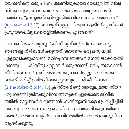
യേശു​വി​ന്റെ ഒരു ചിഹ്നം അണിയു​ക​യോ യേശു​വിൽ വിശ്വ​
സി​ക്കു​ന്നു എന്ന്‌ കേവലം പറയു​ക​യോ അല്ല വേണ്ടത്‌.
കാരണം, “പ്രവൃ​ത്തി​ക​ളി​ല്ലെ​ങ്കിൽ വിശ്വാ​സം ചത്തതാണ്‌.”
(
യാക്കോബ്‌ 2:17
) യേശു​വി​ലുള്ള വിശ്വാ​സം ക്രിസ്‌ത്യാ​നി​കൾ
പ്രവൃ​ത്തി​യി​ലൂ​ടെ
തെളി​യി​ക്കണം. എങ്ങനെ?
ബൈബിൾ പറയുന്നു: “ക്രിസ്‌തു​വി​ന്റെ സ്‌നേ​ഹ​മാ​ണു
ഞങ്ങളെ നിർബ​ന്ധി​ക്കു​ന്നത്‌. കാരണം ഒരു മനുഷ്യൻ
എല്ലാവർക്കും​വേണ്ടി മരി​ച്ചെന്നു ഞങ്ങൾ മനസ്സി​ലാ​ക്കി​യി​രി​
ക്കു​ന്നു. . . . ക്രിസ്‌തു എല്ലാവർക്കും​വേണ്ടി മരിച്ച​തു​കൊണ്ട്‌
ജീവി​ക്കു​ന്നവർ ഇനി തങ്ങൾക്കു​വേ​ണ്ടി​യല്ല, തങ്ങൾക്കു​
വേണ്ടി മരിച്ച്‌ ഉയിർപ്പി​ക്ക​പ്പെ​ട്ട​വ​നു​വേണ്ടി ജീവി​ക്കണം.”
(
2 കൊരി​ന്ത്യർ 5:14, 15
) ക്രിസ്‌തു​വി​ന്റെ അതുല്യ​മായ സ്‌നേ​
ഹ​പ്ര​വൃ​ത്തി ക്രിസ്‌തു​വി​നെ അനുക​രി​ച്ചു​കൊണ്ട്‌ ജീവി​ത​
ത്തിൽ മാറ്റങ്ങൾ വരുത്താൻ ക്രിസ്‌ത്യാ​നി​കളെ പ്രേരി​പ്പി​ച്ചി​രി​
ക്കു​ന്നു. അങ്ങനെ, ഒരു മതചിഹ്നം ഉപയോ​ഗി​ക്കു​ന്ന​തി​നെ​
ക്കാൾ അർഥസ​മ്പു​ഷ്ട​മായ വിധത്തിൽ അവർ യേശു​വി​നെ
ആദരി​ക്കു​ന്നു.