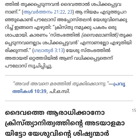
ത്തിൽ തൂക്ക​പ്പെ​ടു​ന്നവൻ ദൈവ​ത്താൽ ശപിക്ക​പ്പെ​ട്ട​വ​
നാണ്‌.” (
ആവർത്തനം 21:22, 23
) ആ നിയമം എടുത്തു​പ​റ​
ഞ്ഞു​കൊണ്ട്‌ പൗലോസ്‌ അപ്പോ​സ്‌തലൻ യേശു​വി​നെ​ക്കു​
റിച്ച്‌ ഇങ്ങനെ എഴുതി: “ക്രിസ്‌തു നമുക്കു പകരം ഒരു
ശാപമാ​യി. കാരണം ‘സ്‌തം​ഭ​ത്തിൽ
(സൈ​ലോ​ണിൽ)
തൂക്ക​
പ്പെ​ടു​ന്ന​വ​നെ​ല്ലാം ശപിക്ക​പ്പെ​ട്ടവൻ’ എന്നാണ​ല്ലോ എഴുതി​യി​
രി​ക്കു​ന്നത്‌.” (
ഗലാത്യർ 3:13
) യേശു സ്‌തം​ഭ​ത്തിൽ
അതായത്‌ ഒറ്റത്തടി​യിൽ ആണ്‌ വധിക്ക​പ്പെ​ട്ട​തെന്ന്‌
പൗലോസ്‌ സൂചി​പ്പി​ച്ചു.
“അവർ അവനെ മരത്തിൽ തൂക്കി​ക്കൊ​ന്നു.”
—
പ്രവൃ​
ത്തി​കൾ 10:39
,
പി.ഒ.സി.
ദൈവത്തെ ആരാധി​ക്കാ​നോ
ക്രിസ്‌ത്യാ​നി​ത്വ​ത്തി​ന്റെ അടയാ​ള​മാ​
യി​ട്ടോ യേശു​വി​ന്റെ ശിഷ്യ​ന്മാർ