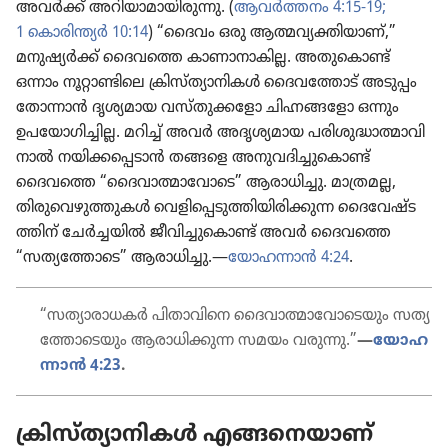
അവർക്ക്‌ അറിയാ​മാ​യി​രു​ന്നു. (
ആവർത്തനം 4:15-19;
1 കൊരി​ന്ത്യർ 10:14
) “ദൈവം ഒരു ആത്മവ്യ​ക്തി​യാണ്‌,”
മനുഷ്യർക്ക്‌ ദൈവത്തെ കാണാ​നാ​കില്ല. അതു​കൊണ്ട്‌
ഒന്നാം നൂറ്റാ​ണ്ടി​ലെ ക്രിസ്‌ത്യാ​നി​കൾ ദൈവ​ത്തോട്‌ അടുപ്പം
തോന്നാൻ ദൃശ്യ​മായ വസ്‌തു​ക്ക​ളോ ചിഹ്നങ്ങ​ളോ ഒന്നും
ഉപയോ​ഗി​ച്ചില്ല. മറിച്ച്‌ അവർ അദൃശ്യ​മായ പരിശു​ദ്ധാ​ത്മാ​വി​
നാൽ നയിക്ക​പ്പെ​ടാൻ തങ്ങളെ അനുവ​ദി​ച്ചു​കൊണ്ട്‌
ദൈവത്തെ “ദൈവാ​ത്മാ​വോ​ടെ” ആരാധി​ച്ചു. മാത്രമല്ല,
തിരു​വെ​ഴു​ത്തു​കൾ വെളി​പ്പെ​ടു​ത്തി​യി​രി​ക്കുന്ന ദൈ​വേ​ഷ്ട​
ത്തിന്‌ ചേർച്ച​യിൽ ജീവി​ച്ചു​കൊണ്ട്‌ അവർ ദൈവത്തെ
“സത്യ​ത്തോ​ടെ” ആരാധി​ച്ചു.—
യോഹ​ന്നാൻ 4:24
.
“സത്യാ​രാ​ധകർ പിതാ​വി​നെ ദൈവാ​ത്മാ​വോ​ടെ​യും സത്യ​
ത്തോ​ടെ​യും ആരാധി​ക്കുന്ന സമയം വരുന്നു.”
—
യോഹ​
ന്നാൻ 4:23
.
ക്രിസ്‌ത്യാ​നി​കൾ എങ്ങനെ​യാണ്‌