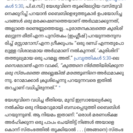
കൾ 5:30
,
പി.ഒ.സി.
) യേശു​വി​നെ തൂക്കി​ലേ​റ്റിയ വസ്‌തു​വി​
നെ​ക്കു​റിച്ച്‌ പറയാൻ ബൈബി​ളെ​ഴു​ത്തു​കാർ ഉപയോ​ഗിച്ച
പദങ്ങൾ
ഒരു
മരക്കഷണത്തെയാണ്‌ അർഥമാ​ക്കു​ന്നത്‌,
അല്ലാതെ രണ്ടെണ്ണ​ത്തെയല്ല.
പുരാ​ത​ന​കാ​ലത്തെ കുരി​ശി​
ലേ​റ്റുന്ന രീതി
എന്ന പുസ്‌തകം (ഇംഗ്ലീഷ്‌) പറയു​ന്ന​ത​നു​സ​
രിച്ച്‌
സ്റ്റോ​റോസ്‌
എന്ന ഗ്രീക്കു​പദം “ഒരു ദണ്ഡ്‌ എന്നതു​പോ​
ലുള്ള വിശാ​ല​മായ അർഥമാണ്‌ നൽകു​ന്നത്‌. ‘കുരി​ശിന്‌’
തത്തുല്യ​മായ ഒരു പദമല്ല അത്‌.”
പ്രവൃ​ത്തി​കൾ 5:30
-ലെ
സൈ​ലോൺ
എന്ന വാക്ക്‌,
“കുത്തനെ നിർത്തി​യി​രി​ക്കുന്ന
ഒരു സ്‌തം​ഭത്തെ അല്ലെങ്കിൽ മരത്തൂ​ണി​നെ
അർഥമാ​ക്കു​
ന്നു. റോമാ​ക്കാർ ക്രൂശി​ച്ചെന്നു പറയു​ന്ന​വരെ ഇതിൽ
a
തറച്ചാണ്‌ വധിച്ചി​രു​ന്നത്‌.”
യേശു​വി​നെ വധിച്ച രീതിയെ, മുമ്പ്‌ ഇസ്രാ​യേ​ല്യർക്കു
നൽകിയ ഒരു നിയമ​വു​മാ​യി ബന്ധപ്പെ​ടു​ത്തി ബൈബിൾ
പറയു​ന്നുണ്ട്‌. ആ നിയമം ഇതാണ്‌: “ഒരാൾ മരണശിക്ഷ
അർഹി​ക്കുന്ന ഒരു പാപം ചെയ്‌തിട്ട്‌ നിങ്ങൾ അയാളെ
കൊന്ന്‌ സ്‌തം​ഭ​ത്തിൽ തൂക്കി​യാൽ . . . (അങ്ങനെ) സ്‌തം​ഭ​