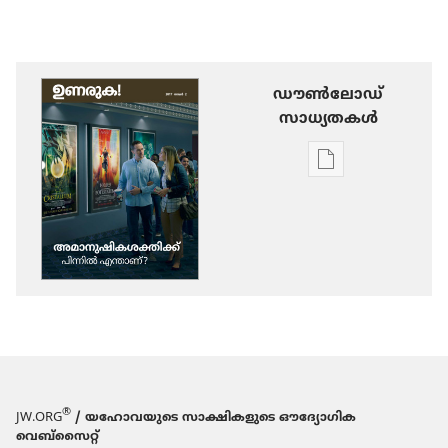
ഡൗണ്‍ലോഡ്
സാധ്യതകള്‍
പ്രസിദ്ധീകരണങ
ഡൗണ്‍ലോഡ്
ചെയ്യാനുള്ള
ഓപ്ഷനുകൾ
ഉണരുക!
അമാനു​
ഷി​
ക​
ശ​
ക്തിക്ക്‌
®
JW.ORG
/ യഹോവയുടെ സാക്ഷികളുടെ ഔദ്യോഗിക
പിന്നിൽ
വെബ്സൈറ്റ്
എന്താണ്‌?