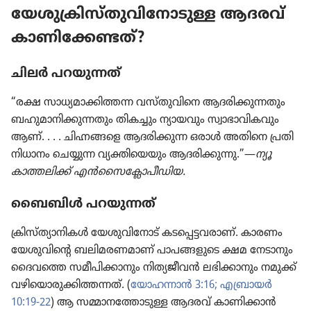
യേശു​ക്രി​സ്‌തു​വി​നോ​ടുള്ള ആദരവ്‌
കാണി​ക്കേ​ണ്ടത്‌?
ചിലർ പറയു​ന്നത്‌
“രക്ഷ സാധ്യ​മാ​ക്കി​ത്തന്ന വസ്‌തു​വി​നെ ആദരി​ക്കു​ന്ന​തും
ബഹുമാ​നി​ക്കു​ന്ന​തും തികച്ചും ന്യായ​വും സ്വാഭാ​വി​ക​വും
ആണ്‌. . . . ചിഹ്നങ്ങളെ ആദരി​ക്കുന്ന ഒരാൾ അതിനെ പ്രതി​
നി​ധാ​നം ചെയ്യുന്ന വ്യക്തി​യെ​യും ആദരി​ക്കു​ന്നു.”—
ന്യൂ
കാത്തലിക്ക്‌ എൻ​സൈ​ക്ലോ​പീ​ഡിയ.
ബൈബിൾ പറയു​ന്നത്‌
ക്രിസ്‌ത്യാ​നി​കൾ യേശു​വി​നോട്‌ കടപ്പെ​ട്ട​വ​രാണ്‌. കാരണം
യേശു​വി​ന്റെ ബലിമ​ര​ണ​മാണ്‌ പാപങ്ങ​ളു​ടെ ക്ഷമ നേടാ​നും
ദൈവത്തെ സമീപി​ക്കാ​നും നിത്യ​ജീ​വൻ ലഭിക്കാ​നും നമുക്ക്‌
വഴി​യൊ​രു​ക്കി​ത്ത​ന്നത്‌. (
യോഹ​ന്നാൻ 3:16;
എബ്രായർ
10:19-22
) ആ സമ്മാന​ത്തോ​ടുള്ള ആദരവ്‌ കാണി​ക്കാൻ