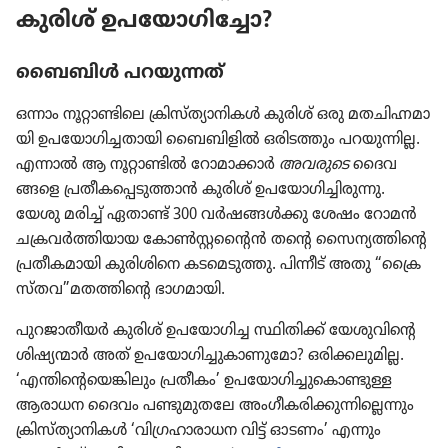
കുരിശ്‌ ഉപയോ​ഗി​ച്ചോ?
ബൈബിൾ പറയു​ന്നത്‌
ഒന്നാം നൂറ്റാ​ണ്ടി​ലെ ക്രിസ്‌ത്യാ​നി​കൾ കുരിശ്‌ ഒരു മതചി​ഹ്ന​മാ​
യി ഉപയോ​ഗി​ച്ച​താ​യി ബൈബി​ളിൽ ഒരിട​ത്തും പറയു​ന്നില്ല.
എന്നാൽ ആ നൂറ്റാ​ണ്ടിൽ റോമാ​ക്കാർ
അവരുടെ
ദൈവ​
ങ്ങളെ പ്രതീ​ക​പ്പെ​ടു​ത്താൻ കുരിശ്‌ ഉപയോ​ഗി​ച്ചി​രു​ന്നു.
യേശു മരിച്ച്‌ ഏതാണ്ട്‌ 300 വർഷങ്ങൾക്കു ശേഷം റോമൻ
ചക്രവർത്തി​യായ കോൺസ്റ്റ​ന്റൈൻ തന്റെ സൈന്യ​ത്തി​ന്റെ
പ്രതീ​ക​മാ​യി കുരി​ശി​നെ കടമെ​ടു​ത്തു. പിന്നീട്‌ അതു “ക്രൈ​
സ്‌തവ”മതത്തിന്റെ ഭാഗമാ​യി.
പുറജാ​തീ​യർ കുരിശ്‌ ഉപയോ​ഗിച്ച സ്ഥിതിക്ക്‌ യേശു​വി​ന്റെ
ശിഷ്യ​ന്മാർ അത്‌ ഉപയോ​ഗി​ച്ചു​കാ​ണു​മോ? ഒരിക്ക​ലു​മില്ല.
‘എന്തി​ന്റെ​യെ​ങ്കി​ലും പ്രതീകം’ ഉപയോ​ഗി​ച്ചു​കൊ​ണ്ടുള്ള
ആരാധന ദൈവം പണ്ടുമു​തലേ അംഗീ​ക​രി​ക്കു​ന്നി​ല്ലെ​ന്നും
ക്രിസ്‌ത്യാ​നി​കൾ ‘വിഗ്ര​ഹാ​രാ​ധന വിട്ട്‌ ഓടണം’ എന്നും