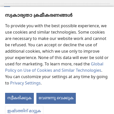
സംഭാവനകൾ
(പുതിയ
സ്വകാര്യതാ ക്രമീകരണങ്ങൾ
പേജ്
തുറക്കുക)
വാച്ച്ടവര്‍ ഓണ്‍ലൈന്‍ ലൈബ്രറി
To provide you with the best possible experience, we
(പുതിയ
use cookies and similar technologies. Some cookies
പേജ്
JW ഹബ്ബ്
തുറക്കുക)
are necessary to make our website work and cannot
(പുതിയ
be refused. You can accept or decline the use of
പേജ്
JW ലൈ​ബ്ര​റി
തുറക്കുക)
additional cookies, which we use only to improve
your experience. None of this data will ever be sold or
വാച്ച്‌ടവർ ലൈ​ബ്രറി
used for marketing. To learn more, read the
Global
Policy on Use of Cookies and Similar Technologies
.
You can customize your settings at any time by going
to
Privacy Settings
.
Copyright
© 2026 Watch Tower Bible and Tract Society of Pennsylvania.
ഉപയോഗിക്കുന്നതിനുള്ള വ്യവസ്ഥകള്‍
|
സ്വകാര്യതാ നയം
|
സ്വകാര്യതാ
സ്വീകരിക്കുക
വേണ്ടന്നു വെക്കുക
ഉള
ക്രമീകരണങ്ങൾ
ക
ഇഷ്ടത്തിന് മാറ്റുക