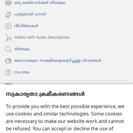
പേജ്
ഒരു കൺവെൻഷൻ തിരയുക
(പുതിയ
തുറക്കുക)
പേജ്
പുതുതായി വന്നത്‌
തുറക്കുക)
വീഡി​യോ​കൾ
Videos with Audio Descriptions
തിരയുക
യഹോവയുടെ സാക്ഷികളെക്കുറിച്ചുള്ള വിവരങ്ങൾ
സഹായം
സംഭാവനകൾ
(പുതിയ
സ്വകാര്യതാ ക്രമീകരണങ്ങൾ
പേജ്
തുറക്കുക)
വാച്ച്ടവര്‍ ഓണ്‍ലൈന്‍ ലൈബ്രറി
To provide you with the best possible experience, we
(പുതിയ
use cookies and similar technologies. Some cookies
പേജ്
JW ഹബ്ബ്
തുറക്കുക)
are necessary to make our website work and cannot
(പുതിയ
be refused. You can accept or decline the use of
പേജ്