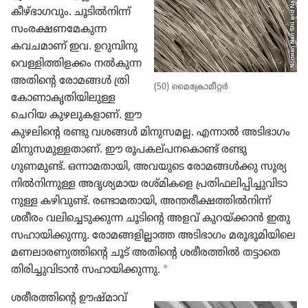
കീഴ്‌ഭാഗവും. ചൂടിൽനിന്ന്‌
സംരക്ഷ​ണ​മേ​കുന്ന
കവചമാണ്‌ ഇവ. ഉറുമ്പി​നു
വെള്ളി​ത്തി​ളക്കം നൽകുന്ന
അതിന്റെ രോമങ്ങൾ ത്രി​
(50) മൈ​ക്രോ​മീ​റ്റർ
കോ​ണാ​കൃ​തി​യി​ലുള്ള
ചെറിയ കുഴലുകളാണ്‌. ഈ
കുഴലി​ന്റെ രണ്ടു വശങ്ങൾ മിനു​സമല്ല. എന്നാൽ അടിഭാ​ഗം
മിനു​സ​മു​ള്ള​താണ്‌. ഈ രൂപക​ല്‌പ​ന​കൊണ്ട്‌ രണ്ടു
ഗുണമുണ്ട്‌. ഒന്നാമ​താ​യി, അവയുടെ രോമ​ങ്ങൾക്കു സൂര്യ​
നിൽനി​ന്നുള്ള അദൃശ്യ​മായ രശ്‌മി​കളെ പ്രതി​ഫ​ലി​പ്പി​ച്ചു​വി​ടാ​
നുള്ള കഴിവുണ്ട്‌. രണ്ടാമ​താ​യി, അന്തരീ​ക്ഷ​ത്തിൽനിന്ന്‌
ശരീരം വലി​ച്ചെ​ടു​ക്കുന്ന ചൂടിന്റെ അളവ്‌ കുറയ്‌ക്കാൻ ഇതു
സഹായി​ക്കു​ന്നു. രോമ​ങ്ങ​ളി​ല്ലാത്ത അടിഭാ​ഗം മരൂഭൂ​മി​യി​ലെ
മണലാ​ര​ണ്യ​ത്തി​ന്റെ ചൂട്‌ അതിന്റെ ശരീര​ത്തിൽ തട്ടാതെ
a
തിരി​ച്ചു​വി​ടാൻ സഹായി​ക്കു​ന്നു.
ശരീര​ത്തി​ന്റെ ഊഷ്‌മാവ്‌