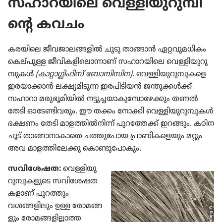
സഹാറ​യി​ലെ വെള്ളി​യു​റു​മ്പി​
ന്റെ കവചം
കരയിലെ ജീവജാ​ല​ങ്ങ​ളിൽ ചൂടു താങ്ങാൻ ഏറ്റവു​മ​ധി​കം
കെല്‌പുള്ള ജീവി​ക​ളി​ലൊ​ന്നാണ്‌ സഹാറ​യി​ലെ വെള്ളി​യു​റു​
മ്പു​കൾ
(കാറ്റാ​ഗ്ലി​ഫിസ്‌ ബോമ്പി​സിന).
വെള്ളി​യു​റു​മ്പു​കളെ
ഇരയാ​ക്കാൻ ലക്ഷ്യമി​ടുന്ന ഇരപി​ടി​യൻ ജന്തുക്കൾക്ക്‌
സഹാറാ മരുഭൂ​മി​യിൽ നട്ടുച്ച​യാ​കു​മ്പോ​ഴേ​ക്കും തണൽ
തേടി ഓടേ​ണ്ടി​വ​രും. ഈ തക്കം നോക്കി വെള്ളി​യു​റു​മ്പു​കൾ
ഭക്ഷണം തേടി മാളത്തിൽനിന്ന്‌ പുറ​ത്തേക്ക്‌ ഇറങ്ങും. കഠിന​
ചൂട്‌ താങ്ങാ​നാ​കാ​തെ ചത്തു​പോയ പ്രാണി​ക​ളെ​യും മറ്റും
അവ മാളത്തി​ലേക്കു കൊണ്ടു​പോ​കും.
സവി​ശേ​ഷത:
വെള്ളി​യു​
റു​മ്പു​ക​ളു​ടെ സവി​ശേ​ഷ​ത​
ക​ളാണ്‌ പുറത്തും
വശങ്ങളി​ലും ഉള്ള രോമ​ങ്ങ​
ളും രോമങ്ങളില്ലാത്ത