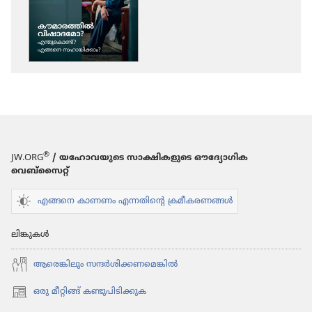
ഡൗണ്‍ലോഡ്
ചെയ്യാനുള്ള
ഓപ്ഷനുകൾ
ഉണരുക!
കൗമാ​
ര​
ത്തിൽ
വിഷാ​
ദ​
®
JW.ORG
/ യഹോവയുടെ സാക്ഷികളുടെ ഔദ്യോഗിക
മോ?
വെബ്സൈറ്റ്
എന്തു​
കൊണ്ട്‌?
എങ്ങനെ കാണണം എന്നതിന്റെ ക്രമീകരണങ്ങൾ
എങ്ങനെ
സഹായി​
ലിങ്കുകൾ
ക്കാം?
ആരെങ്കി​ലും സന്ദർശി​ക്ക​ണ​മെ​ങ്കിൽ
ഒരു മീറ്റിങ്ങ് കണ്ടുപിടിക്കുക
(പുതിയ