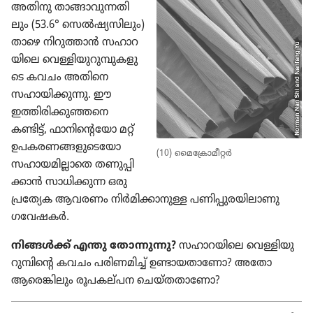
അതിനു താങ്ങാ​വു​ന്ന​തി​
ലും (53.6° സെൽഷ്യ​സി​ലും)
താഴെ നിറു​ത്താൻ സഹാറ​
യി​ലെ വെള്ളി​യു​റു​മ്പു​ക​ളു​
ടെ കവചം അതിനെ
സഹായി​ക്കു​ന്നു. ഈ
ഇത്തിരി​ക്കു​ഞ്ഞനെ
കണ്ടിട്ട്‌, ഫാനി​ന്റെ​യോ മറ്റ്‌
ഉപകര​ണ​ങ്ങ​ളു​ടെ​യോ
(10) മൈ​ക്രോ​മീ​റ്റർ
സഹായ​മി​ല്ലാ​തെ തണുപ്പി​
ക്കാൻ സാധി​ക്കുന്ന ഒരു
പ്രത്യേക ആവരണം നിർമി​ക്കാ​നുള്ള പണിപ്പു​ര​യി​ലാ​ണു
ഗവേഷകർ.
നിങ്ങൾക്ക്‌ എന്തു തോന്നു​ന്നു?
സഹാറ​യി​ലെ വെള്ളി​യു​
റു​മ്പി​ന്റെ കവചം പരിണ​മിച്ച്‌ ഉണ്ടായ​താ​ണോ? അതോ
ആരെങ്കി​ലും രൂപക​ല്‌പന ചെയ്‌ത​താ​ണോ?