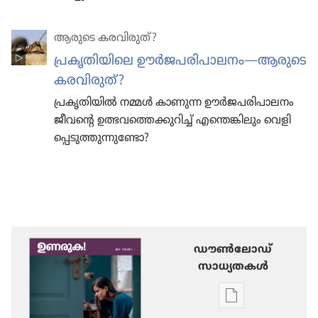
ആരുടെ കരവി​രുത്‌?
പ്രകൃ​തി​യി​ലെ ഊർജ​പ​രി​പാ​ലനം—ആരുടെ
കരവി​രുത്‌?
പ്രകൃ​തി​യിൽ നമ്മൾ കാണുന്ന ഊർജ​പ​രി​പാ​ലനം
ജീവന്റെ ഉത്ഭവ​ത്തെ​ക്കു​റിച്ച്‌ എന്തെങ്കി​ലും വെളി​
പ്പെ​ടു​ത്തു​ന്നു​ണ്ടോ?
ഡൗണ്‍ലോഡ്
സാധ്യതകള്‍
പ്രസിദ്ധീകരണങ