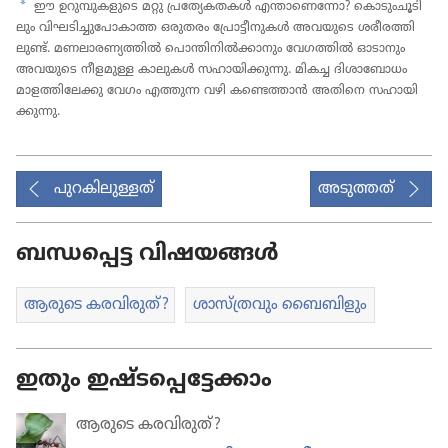
a
ഈ ഉറുമ്പു​ക​ളു​ടെ മറ്റു പ്രത്യേ​ക​തകൾ എന്താ​ണെ​ന്നോ? കൊടും​ചൂ​ടി​
ലും വിഘടി​ച്ചു​പോ​കാത്ത ഒരുതരം പ്രോ​ട്ടീ​നു​കൾ അവയുടെ ശരീര​ത്തി​
ലുണ്ട്‌. മണലാ​ര​ണ്യ​ത്തിൽ പൊന്തി​നിൽക്കാ​നും വേഗത്തിൽ ഓടാ​നും
അവയുടെ നീളമുള്ള കാലുകൾ സഹായി​ക്കു​ന്നു. മികച്ച ദിശാ​ബോ​ധം
മാളത്തി​ലേക്കു വേഗം എത്തുന്ന വഴി കണ്ടെത്താൻ അതിനെ സഹായി​
ക്കു​ന്നു.
പുറകിലുള്ളത്
അടുത്തത്
ബന്ധപ്പെട്ട വിഷയങ്ങൾ
ആരുടെ കരവി​രുത്‌?
ശാസ്‌ത്ര​വും ബൈബി​ളും
ഇതും ഇഷ്ടപ്പെട്ടേക്കാം
ആരുടെ കരവി​രുത്‌?