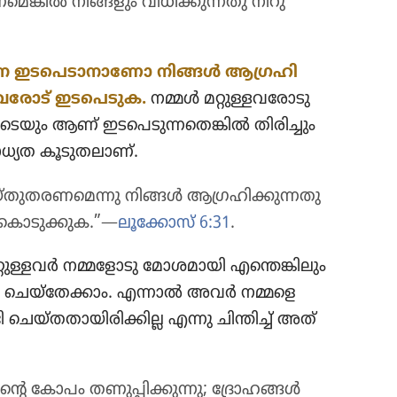
​മെ​ങ്കിൽ നിങ്ങളും വിധി​ക്കു​ന്നതു നിറു​
ങനെ ഇടപെ​ടാ​നാ​ണോ നിങ്ങൾ ആഗ്രഹി​
​വ​രോട്‌ ഇടപെ​ടുക.
നമ്മൾ മറ്റുള്ള​വ​രോ​ടു
​യും ആണ്‌ ഇടപെ​ടു​ന്ന​തെ​ങ്കിൽ തിരി​ച്ചും
യത കൂടു​ത​ലാണ്‌.
തു​ത​ര​ണ​മെന്നു നിങ്ങൾ ആഗ്രഹി​ക്കു​ന്ന​തു​
കൊ​ടു​ക്കുക.”—
ലൂക്കോസ്‌ 6:31
.
്റുള്ളവർ നമ്മളോ​ടു മോശ​മാ​യി എന്തെങ്കി​ലും
ോ ചെയ്‌തേ​ക്കാം. എന്നാൽ അവർ നമ്മളെ
യ്‌ത​താ​യി​രി​ക്കില്ല എന്നു ചിന്തിച്ച്‌ അത്‌
്റെ കോപം തണുപ്പി​ക്കു​ന്നു; ദ്രോ​ഹങ്ങൾ