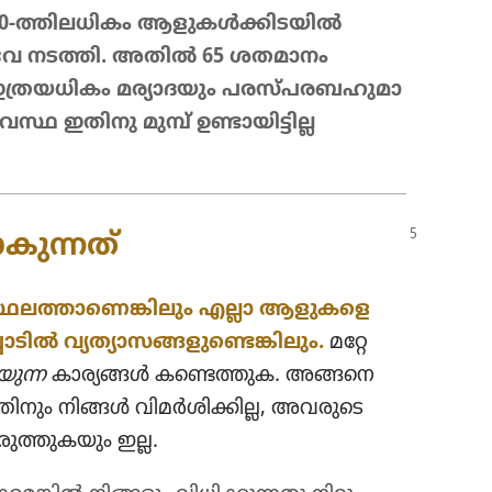
2,000-ത്തിലധി​കം ആളുകൾക്കി​ട​യിൽ
ർവേ നടത്തി. അതിൽ 65 ശതമാനം
രയ​ധി​കം മര്യാ​ദ​യും പരസ്‌പ​ര​ബ​ഹു​മാ​
്ഥ ഇതിനു മുമ്പ്‌ ഉണ്ടായി​ട്ടില്ല
കു​ന്നത്‌
സ്ഥലത്താ​ണെ​ങ്കി​ലും എല്ലാ ആളുക​ളെ​
ടിൽ വ്യത്യാ​സ​ങ്ങ​ളു​ണ്ടെ​ങ്കി​ലും.
മറ്റേ
യുന്ന
കാര്യങ്ങൾ കണ്ടെത്തുക. അങ്ങനെ
ും നിങ്ങൾ വിമർശി​ക്കില്ല, അവരുടെ
​ത്തു​ക​യും ഇല്ല.