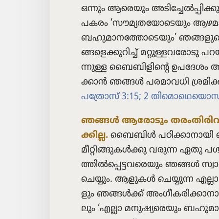
ഒന്നും ആരെയും അടി​ച്ചേൽപ്പി​ക്കു​ന്
പകരം ‘സൗമ്യ​ത​യോ​ടെ​യും ആഴ
ബഹുമാ​ന​ത്തോ​ടെ​യും’ ഞങ്ങളുടെ
ങ്ങ​ളെ​ക്കു​റിച്ച്‌ മറ്റുള്ള​വ​രോ​ടു 
ന്നുള്ള ബൈബി​ളി​ന്റെ ഉപദേശം 
ക്കാൻ ഞങ്ങൾ പരമാ​വധി ശ്രമി​ക്ക
പത്രോസ്‌ 3:15;
2 തിമൊ​ഥെ​യൊസ്‌
ഞങ്ങൾ ആരോ​ടും തരംതി​രിവ്
ക്കില്ല.
ബൈബിൾ പഠിക്കാ​നാ​യി 
മീറ്റി​ങ്ങു​കൾക്കു വരുന്ന ഏതു പശ്
ത്തിൽപ്പെ​ട്ട​വ​രെ​യും ഞങ്ങൾ സ്
ചെയ്യും. ആളുകൾ ചെയ്യുന്ന എല്ലാ ക
ളും ഞങ്ങൾക്ക്‌ അംഗീ​ക​രി​ക്കാ​നാ​കി​
ലും ‘എല്ലാ മനുഷ്യ​രെ​യും ബഹുമാ​