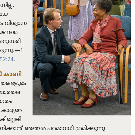
നില്ല.
മായ
 വിശ്വാ​സ​
പറയണ​മെ​
അനുസ​രി​
ു​ന്നു.—
1
 2:24
.
‌ കാണി​
ഞങ്ങളുടെ
ചാത്ത​ല​
വാഗതം
ാര്യ​ങ്ങ​
ല്ലെ​ങ്കി​
നി​ക്കാൻ’ ഞങ്ങൾ പരമാ​വധി ശ്രമി​ക്കു​ന്നു.