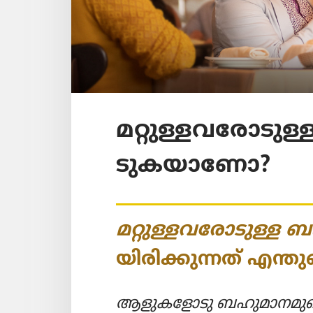
മറ്റുള്ള​വ​രോ​ടു
ടു​ക​യാ​ണോ?
മറ്റുള്ള​വ​രോ​ടുള്ള
യി​രി​ക്കു​ന്നത്‌ എന്തു
ആളുക​ളോ​ടു ബഹുമാ​ന​മു​ണ