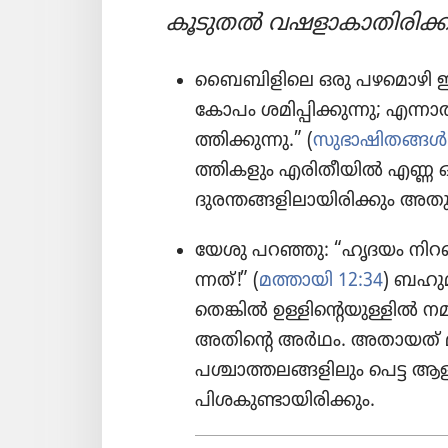
കൂടുതൽ വഷളാ​കാ​തി​രി​ക
ബൈബി​ളി​ലെ ഒരു പഴമൊ​ഴി ഇങ്
കോ​പം ശമിപ്പി​ക്കു​ന്നു; 
ത്തി​ക്കു​ന്നു.” (
സുഭാ​ഷി​തങ്ങൾ
ത്തി​ക​ളും എരിതീ​യിൽ എണ്ണ ഒ
ദുരന്ത​ങ്ങ​ളി​ലാ​യി​രി​ക്കും അ
യേശു പറഞ്ഞു: “ഹൃദയം നിറഞ്ഞു
ന്നത്‌!” (
മത്തായി 12:34
) ബഹുമാ
തെ​ങ്കിൽ ഉള്ളി​ന്റെ​യു​ള്ളിൽ നമു
അതിന്റെ അർഥം. അതായത്‌ മറ്റു
പശ്ചാത്ത​ല​ങ്ങ​ളി​ലും പെട്ട ആള
പിശകു​ണ്ടാ​യി​രി​ക്കും.