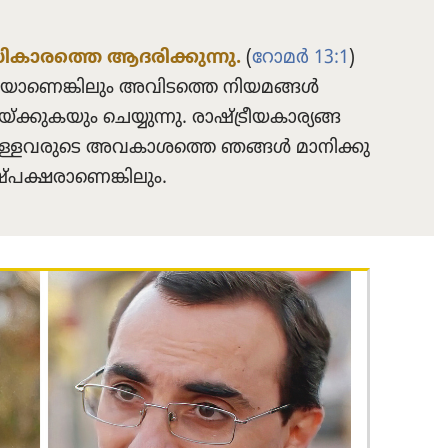
ാ​രത്തെ ആദരി​ക്കു​ന്നു.
(
റോമർ 13:1
)
െ​യാ​ണെ​ങ്കി​ലും അവിടത്തെ നിയമങ്ങൾ
ു​ക​യും ചെയ്യുന്നു. രാഷ്‌ട്രീ​യ​കാ​ര്യ​ങ്ങ​
റ്റുള്ള​വ​രു​ടെ അവകാ​ശത്തെ ഞങ്ങൾ മാനി​ക്കു​
​ക്ഷ​രാ​ണെ​ങ്കി​ലും.