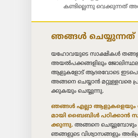
കണ്ടി​ല്ലെന്നു വെക്കു​ന്നത്‌
ഞങ്ങൾ ചെയ്യു​ന്നത്‌
യഹോ​വ​യു​ടെ സാക്ഷികൾ തങ്ങ
അയൽപ​ക്ക​ങ്ങ​ളി​ലും ജോലി​സ്ഥ​ല
ആളുക​ളോട്‌ ആദര​വോ​ടെ ഇടപെ​ടു
അങ്ങനെ ചെയ്യാൻ മറ്റുള്ള​വരെ പ്രചോ
ക്കു​ക​യും ചെയ്യുന്നു.
ഞങ്ങൾ എല്ലാ ആളുക​ളെ​യും 
മാ​യി ബൈബിൾ പഠിക്കാൻ സ
ക്കു​ന്നു.
അങ്ങനെ ചെയ്യു​മ്പോ​ഴും
ഞങ്ങളുടെ വിശ്വാ​സ​ങ്ങ​ളും അഭി​പ്ര