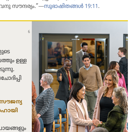
 അവനു സൗന്ദര്യം.”—
സുഭാ​ഷി​തങ്ങൾ 19:11
.
ളുടെ
​ത്തും ഉള്ള
​ന്നു.
​ദി​പ്പി​
സൗജന്യ​
ഹായി​
ാ​യ​ങ്ങ​ളും