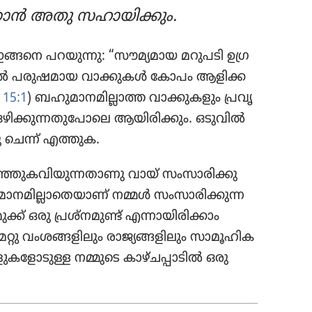
്കാൻ അതു സഹായി​ക്കും.
ങനെ പറയുന്നു: “സൗമ്യ​മായ മറുപടി ഉഗ്ര​
എന്നാൽ പരുഷ​മായ വാക്കുകൾ കോപം ആളിക്ക​
 15:1
) ബഹുമാ​ന​മി​ല്ലാത്ത വാക്കു​ക​ളും പ്രവൃ​
ഴിക്കു​ന്ന​തു​പോ​ലെ ആയിരി​ക്കും. ഒടുവിൽ
തു ചെന്ന്‌ എത്തുക.
​ക​വി​യു​ന്ന​താ​ണു വായ്‌ സംസാ​രി​ക്കു​
​ന​മി​ല്ലാ​തെ​യാണ്‌ നമ്മൾ സംസാ​രി​ക്കു​ന്ന​
ക്ക്‌ ഒരു പ്രശ്‌ന​മുണ്ട്‌ എന്നായി​രി​ക്കാം
 വംശങ്ങ​ളി​ലും രാജ്യ​ങ്ങ​ളി​ലും സാമൂ​ഹിക
ുക​ളോ​ടുള്ള നമ്മുടെ കാഴ്‌ച​പ്പാ​ടിൽ ഒരു