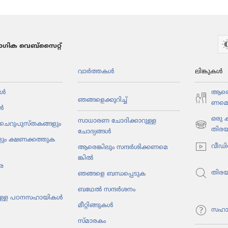
ഗിക വെബ്സൈറ്റ്
വാർത്തകൾ
ലിങ്കുകൾ
ൾ
ആരെങ്
ഞങ്ങളെ​ക്കു​റിച്ച്‌
ണ​മെ​
ൾ
ഒരു
സാധാരണ ചോദിക്കാറുള്ള
ചെറു​പു​സ്‌ത​ക​ങ്ങ​ളും
(പുതിയ
തിര
ചോദ്യങ്ങൾ
ും ക്ഷണക്കത്തു​ക​
പേജ്
വീഡി
ആരെങ്കി​ലും സന്ദർശി​ക്ക​ണ​മെ​
തുറക്കുക)
ങ്കിൽ
ര
തിര
ഞങ്ങളെ ബന്ധപ്പെടുക
ബഥേൽ സന്ദർശനം
ു​ള്ള പഠനസ​ഹാ​യികൾ
മീറ്റി​ങ്ങു​കൾ
സഹാ
സ്‌മാ​ര​കം