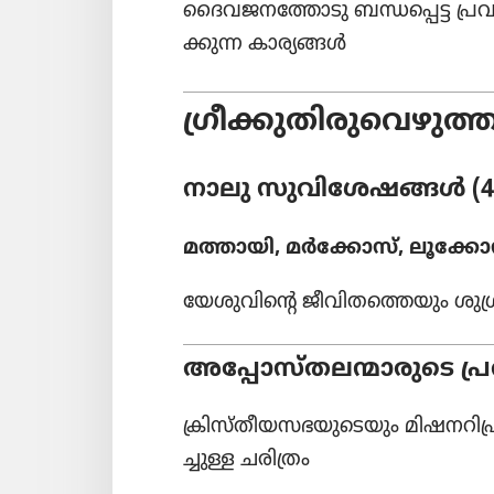
ദൈവ​ജ​ന​ത്തോ​ടു ബന്ധപ്പെട്ട പ്രവ
ക്കുന്ന കാര്യങ്ങൾ
ഗ്രീക്കു​തി​രു​വെ​ഴു
നാലു സുവി​ശേ​ഷങ്ങൾ (4
മത്തായി, മർക്കോ​സ്‌, ലൂക്കോ
യേശു​വി​ന്റെ ജീവി​ത​ത്തെ​യും ശുശ്
അപ്പോ​സ്‌ത​ല​ന്മാ​രു​ടെ പ
ക്രിസ്‌തീ​യ​സ​ഭ​യു​ടെ​യും മിഷന​റി​പ
ച്ചുള്ള ചരിത്രം