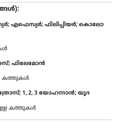
്ങൾ):
ത്യർ; എഫെസ്യർ; ഫിലി​പ്പി​യർ; കൊ​ലോ​
ുകൾ
​സ്‌; ഫിലേ​മോൻ
തിയ കത്തുകൾ
്രോ​സ്‌; 1, 2, 3 യോഹ​ന്നാൻ; യൂദ
യുള്ള കത്തുകൾ