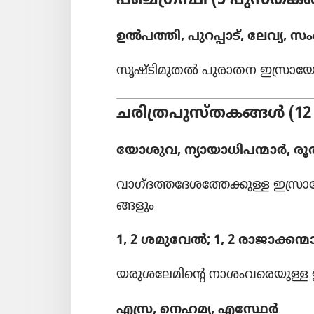
പഞ്ചഗ്ര​ന്ഥി (5 പുസ്‌ത​ക
ഉൽപത്തി, പുറപ്പാ​ട്‌, ലേവ്യ,
സൃഷ്ടി​മു​തൽ പുരാതന ഇസ്രാ​യ
ചരി​ത്ര​പു​സ്‌ത​കങ്ങൾ (1
യോശുവ, ന്യായാ​ധി​പ​ന്മാർ, രൂത്
വാഗ്‌ദ​ത്ത​ദേ​ശ​ത്തേ​ക്കുള്ള ഇസ്രാ
ങ്ങ​ളും
1, 2 ശമുവേൽ; 1, 2 രാജാ​ക്ക​ന്മാ
യരുശ​ലേ​മി​ന്റെ നാശം​വ​രെ​യുള
എസ്ര, നെഹമ്യ, എസ്ഥേർ