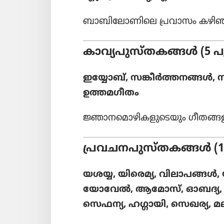
ബാബി​ലോ​ണി​ലെ പ്രവാസം കഴിഞ്ഞ്‌
കാവ്യ​പു​സ്‌ത​കങ്ങൾ (5 
ഇയ്യോബ്‌, സങ്കീർത്ത​നങ്ങൾ, 
ഉത്തമഗീ​തം
ജ്ഞാന​മൊ​ഴി​ക​ളു​ടെ​യും ഗീതങ്ങ
പ്രവച​ന​പു​സ്‌ത​കങ്ങൾ (
യശയ്യ, യിരെമ്യ, വിലാ​പങ്
യോവേൽ, ആമോസ്‌, ഓബദ്യ, യോ
സെഫന്യ, ഹഗ്ഗായി, സെഖര്യ, മ