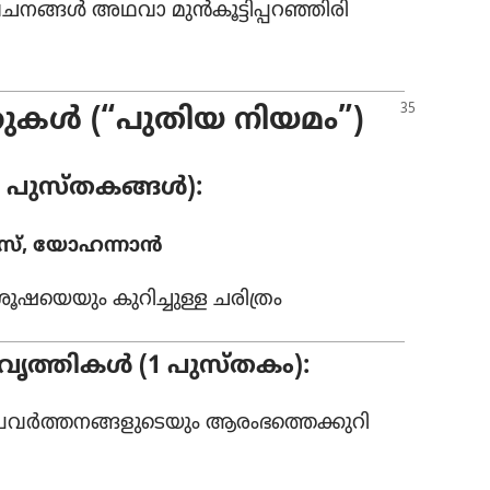
ച​നങ്ങൾ അഥവാ മുൻകൂ​ട്ടി​പ്പ​റ​ഞ്ഞി​രി​
​ത്തു​കൾ (“പുതിയ നിയമം”)
 പുസ്‌ത​കങ്ങൾ):
​സ്‌, യോഹ​ന്നാൻ
രൂ​ഷ​യെ​യും കുറി​ച്ചുള്ള ചരിത്രം
്രവൃ​ത്തി​കൾ (1 പുസ്‌തകം):
്ര​വർത്ത​ന​ങ്ങ​ളു​ടെ​യും ആരംഭ​ത്തെ​ക്കു​റി​