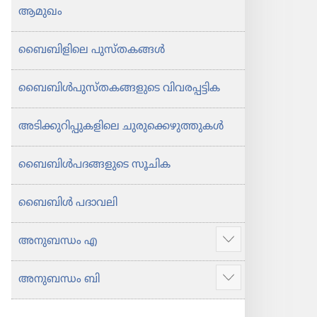
ആമുഖം
ബൈ​ബി​ളി​ലെ പുസ്‌ത​കങ്ങൾ
ബൈബിൾപു​സ്‌ത​ക​ങ്ങ​ളു​ടെ വിവര​പ്പ​ട്ടിക
അടിക്കു​റി​പ്പു​ക​ളി​ലെ ചുരു​ക്കെ​ഴു​ത്തു​കൾ
ബൈബിൾപദങ്ങളുടെ സൂചിക
ബൈബിൾ പദാവലി
അനുബന്ധം എ
കൂടുതൽ
കാണിക്കുക
അനുബന്ധം ബി
കൂടുതൽ
കാണിക്കുക