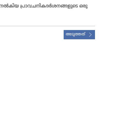
ൽകിയ പ്രാവ​ച​നി​ക​ദർശ​ന​ങ്ങ​ളു​ടെ ഒരു
അടുത്തത്