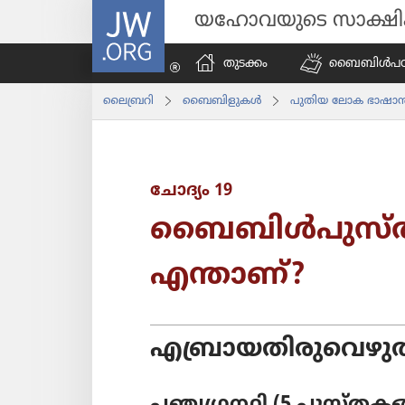
JW.ORG
യഹോവയുടെ സാക്ഷ
തുടക്കം
ബൈബിൾപ​ഠി​പ്
ലൈബ്രറി
ബൈബിളുകൾ
പുതിയ ലോക ഭാഷാന്
ചോദ്യം 19
ബൈബിൾപു​സ്‌ത​ക
എന്താണ്‌?
എബ്രാ​യ​തി​രു​വെ​ഴ