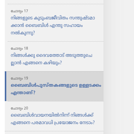
ചോദ്യം 17
നിങ്ങളു​ടെ കുടും​ബ​ജീ​വി​തം സന്തുഷ്ട​മാ​
ക്കാൻ ബൈബിൾ എന്തു സഹായം
നൽകുന്നു?
ചോദ്യം 18
നിങ്ങൾക്കു ദൈവ​ത്തോ​ട്‌ അടുത്തു​ചെ​
ല്ലാൻ എങ്ങനെ കഴിയും?
ചോദ്യം 19
ബൈബിൾപു​സ്‌ത​ക​ങ്ങ​ളു​ടെ ഉള്ളടക്കം
എന്താണ്‌?
ചോദ്യം 20
ബൈബിൾവാ​യ​ന​യിൽനി​ന്ന്‌ നിങ്ങൾക്ക്‌
എങ്ങനെ പരമാ​വധി പ്രയോ​ജനം നേടാം?