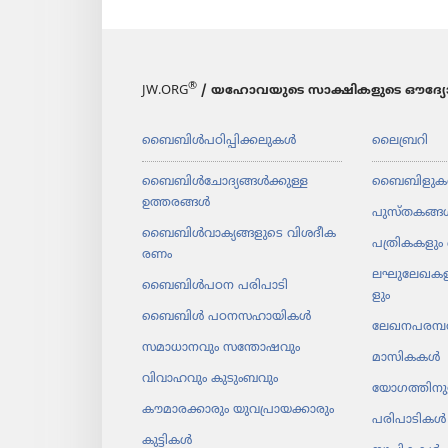
®
JW.ORG
/ യഹോവയുടെ സാക്ഷികളുടെ ഔദ്യോ
ബൈബിൾപ​ഠി​പ്പി​ക്ക​ലു​കൾ
ലൈബ്രറി
ബൈബിൾചോ​ദ്യ​ങ്ങൾക്കുള്ള
ബൈബിളുക
ഉത്തരങ്ങൾ
പുസ്‌ത​കങ്ങ
ബൈബിൾവാ​ക്യ​ങ്ങ​ളു​ടെ വിശദീ​ക​
പത്രി​ക​ക​ളും 
രണം
ലഘു​ലേ​ഖ​ക​ള
ബൈബിൾപഠന പരിപാ​ടി
ളും
ബൈബിൾ പഠനസ​ഹാ​യി​കൾ
ലേഖന​പ​രമ്പ
സമാധാ​ന​വും സന്തോ​ഷ​വും
മാസി​കകൾ
വിവാഹവും കുടുംബവും
യോഗ​ത്തി​ന
കൗമാ​ര​ക്കാ​രും യുവ​പ്രാ​യ​ക്കാ​രും
പരിപാ​ടി​കൾ
കുട്ടികൾ