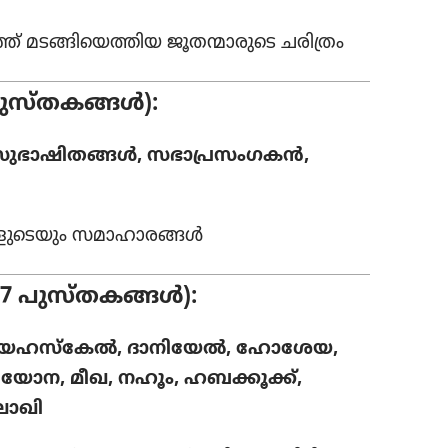
 മടങ്ങി​യെ​ത്തിയ ജൂതന്മാ​രു​ടെ ചരിത്രം
പുസ്‌ത​കങ്ങൾ):
സുഭാ​ഷി​തങ്ങൾ, സഭാ​പ്ര​സം​ഗകൻ,
​ളു​ടെ​യും സമാഹാ​ര​ങ്ങൾ
17 പുസ്‌ത​കങ്ങൾ):
ങൾ, യഹസ്‌കേൽ, ദാനി​യേൽ, ഹോശേയ,
ന, മീഖ, നഹൂം, ഹബക്കൂക്ക്‌,
ലാഖി