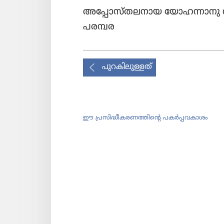
അപ്പോ​സ്‌ത​ല​നായ യോഹ​ന്നാ​നു ന
പരമ്പര
പുറകിലുള്ളത്
ഈ പ്രസിദ്ധീകരണത്തിന്‍റെ പകർപ്പവകാശം