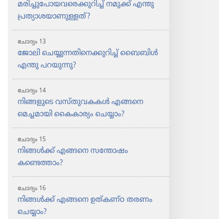
മരിച്ചു​പോ​യ​വ​രെ​ക്കു​റി​ച്ച്‌ നമുക്ക്‌ എന്തു
പ്രത്യാ​ശ​യാ​ണു​ള്ളത്‌?
ചോദ്യം 13
ജോലി ചെയ്യു​ന്ന​തി​നെ​ക്കു​റി​ച്ച്‌ ബൈബിൾ
എന്തു പറയുന്നു?
ചോദ്യം 14
നിങ്ങളു​ടെ വസ്‌തു​വ​കകൾ എങ്ങനെ
മെച്ചമാ​യി കൈകാ​ര്യം ചെയ്യാം?
ചോദ്യം 15
നിങ്ങൾക്ക്‌ എങ്ങനെ സന്തോഷം
കണ്ടെത്താം?
ചോദ്യം 16
നിങ്ങൾക്ക്‌ എങ്ങനെ ഉത്‌ക​ണ്‌ഠ തരണം
ചെയ്യാം?