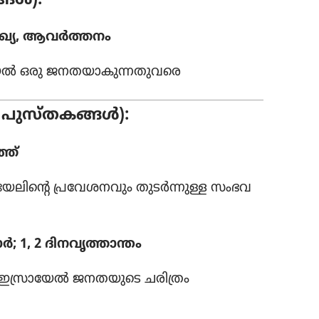
ങ്ങൾ):
 സംഖ്യ, ആവർത്തനം
േൽ ഒരു ജനതയാ​കു​ന്ന​തു​വരെ
2 പുസ്‌ത​കങ്ങൾ):
ത്‌
​യേ​ലി​ന്റെ പ്രവേ​ശ​ന​വും തുടർന്നുള്ള സംഭവ​
ർ; 1, 2 ദിനവൃ​ത്താ​ന്തം
്ള ഇസ്രാ​യേൽ ജനതയു​ടെ ചരിത്രം