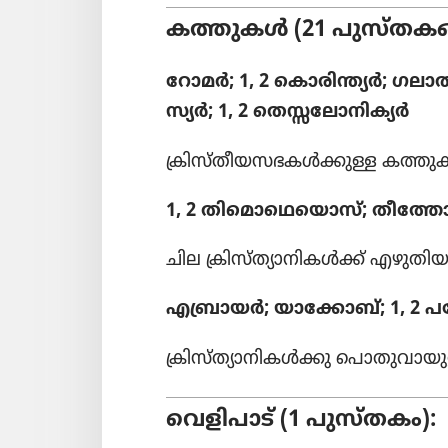
കത്തുകൾ (21 പുസ്‌ത​കങ
റോമർ; 1, 2 കൊരി​ന്ത്യർ; ഗലാ
സ്യർ; 1, 2 തെസ്സ​ലോ​നി​ക്യർ
ക്രിസ്‌തീ​യ​സ​ഭ​കൾക്കുള്ള കത്ത
1, 2 തിമൊ​ഥെ​യൊസ്‌; തീത്തോ
ചില ക്രിസ്‌ത്യാ​നി​കൾക്ക്‌ എഴു
എബ്രായർ; യാക്കോ​ബ്‌; 1, 2 പത
ക്രിസ്‌ത്യാ​നി​കൾക്കു പൊതു​വാ​
വെളി​പാട്‌ (1 പുസ്‌തകം):