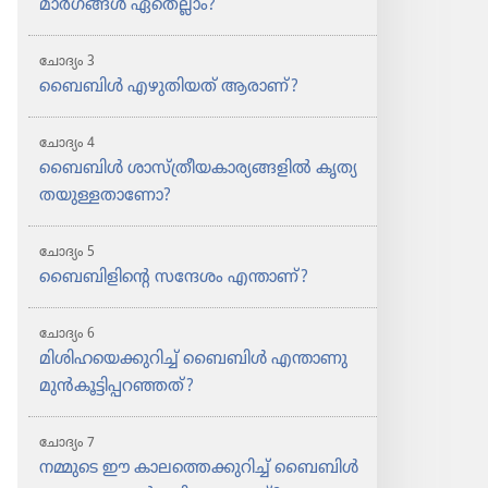
മാർഗങ്ങൾ ഏതെല്ലാം?
ന്തരം
ന്തരം
ചോദ്യം 3
ബൈബിൾ എഴുതി​യത്‌ ആരാണ്‌?
ചോദ്യം 4
ബൈബിൾ ശാസ്‌ത്രീ​യ​കാ​ര്യ​ങ്ങ​ളിൽ കൃത്യ​
ത​യു​ള്ള​താ​ണോ?
ചോദ്യം 5
ബൈബി​ളി​ന്റെ സന്ദേശം എന്താണ്‌?
ചോദ്യം 6
മിശി​ഹ​യെ​ക്കു​റി​ച്ച്‌ ബൈബിൾ എന്താണു
മുൻകൂ​ട്ടി​പ്പ​റ​ഞ്ഞത്‌?
ചോദ്യം 7
നമ്മുടെ ഈ കാല​ത്തെ​ക്കു​റി​ച്ച്‌ ബൈബിൾ