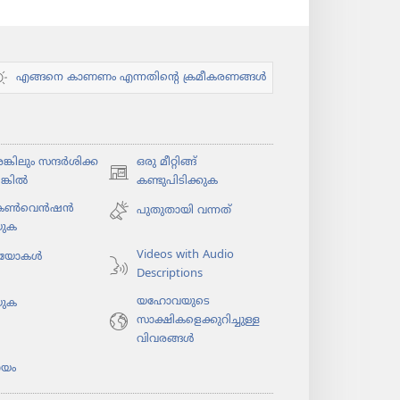
എങ്ങനെ കാണണം എന്നതിന്റെ ക്രമീകരണങ്ങൾ
കി​ലും സന്ദർശി​ക്ക​
ഒരു മീറ്റിങ്ങ്
(പുതിയ
ങ്കിൽ
കണ്ടുപിടിക്കുക
പേജ്
 കൺവെൻഷൻ
പുതുതായി വന്നത്‌
തുറക്കുക)
യുക
Videos with Audio
​യോ​കൾ
Descriptions
യഹോവയുടെ
യുക
സാക്ഷികളെക്കുറിച്ചുള്ള
വിവരങ്ങൾ
യം