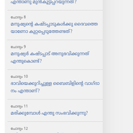
എന്താണു മുൻകൂ​ട്ടി​പ്പ​റ​യു​ന്നത്‌?
ചോദ്യം 8
മനുഷ്യ​ന്റെ കഷ്ടപ്പാ​ടു​കൾക്കു ദൈവ​ത്തെ​
യാ​ണോ കുറ്റ​പ്പെ​ടു​ത്തേ​ണ്ടത്‌?
ചോദ്യം 9
മനുഷ്യർ കഷ്ടപ്പാട്‌ അനുഭ​വി​ക്കു​ന്നത്‌
എന്തു​കൊ​ണ്ട്‌?
ചോദ്യം 10
ഭാവി​യെ​ക്കു​റി​ച്ചുള്ള ബൈബി​ളി​ന്റെ വാഗ്‌ദാ​
നം എന്താണ്‌?
ചോദ്യം 11
മരിക്കു​മ്പോൾ എന്തു സംഭവി​ക്കു​ന്നു?
ചോദ്യം 12