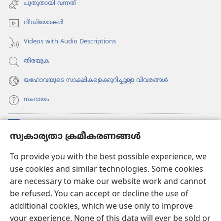
പുതുതായി വന്നത്‌
തുറക്കുക)
വീഡി​യോ​കൾ
Videos with Audio Descriptions
തിരയുക
യഹോവയുടെ സാക്ഷികളെക്കുറിച്ചുള്ള വിവരങ്ങൾ
സഹായം
സംഭാവനകൾ
(പുതിയ
സ്വകാര്യതാ ക്രമീകരണങ്ങൾ
പേജ്
തുറക്കുക)
വാച്ച്ടവര്‍ ഓണ്‍ലൈന്‍ ലൈബ്രറി
To provide you with the best possible experience, we
(പുതിയ
use cookies and similar technologies. Some cookies
പേജ്
JW ഹബ്ബ്
തുറക്കുക)
are necessary to make our website work and cannot
(പുതിയ
be refused. You can accept or decline the use of
പേജ്
JW ലൈ​ബ്ര​റി
തുറക്കുക)
additional cookies, which we use only to improve
your experience. None of this data will ever be sold or