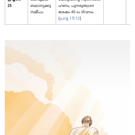
25
ബഥാന്യ​ക്കു
ഹണം, പുനരു​ത്ഥാ​ന​
സമീപം
ശേഷം 40-ാം ദിവസം
(
പ്രവൃ 1:9-12
)