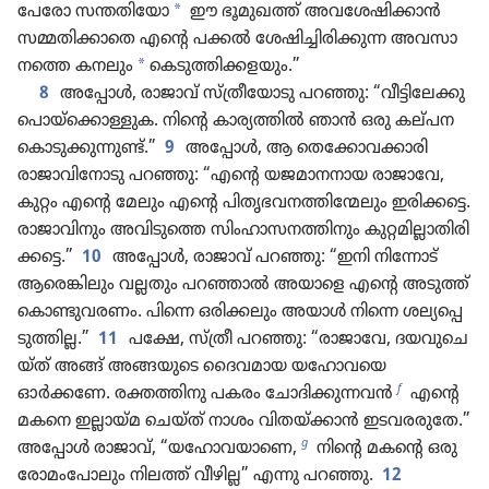
*
പേരോ സന്തതിയോ
ഈ ഭൂമു​ഖത്ത്‌ അവശേ​ഷി​ക്കാൻ
സമ്മതി​ക്കാ​തെ എന്റെ പക്കൽ ശേഷി​ച്ചി​രി​ക്കുന്ന അവസാ​
*
നത്തെ കനലും
കെടു​ത്തി​ക്ക​ള​യും.”
8
അപ്പോൾ, രാജാവ്‌ സ്‌ത്രീയോ​ടു പറഞ്ഞു: “വീട്ടി​ലേക്കു
പൊയ്‌ക്കൊ​ള്ളുക. നിന്റെ കാര്യ​ത്തിൽ ഞാൻ ഒരു കല്‌പന
കൊടു​ക്കു​ന്നുണ്ട്‌.”
9
അപ്പോൾ, ആ തെക്കോ​വ​ക്കാ​രി
രാജാ​വിനോ​ടു പറഞ്ഞു: “എന്റെ യജമാ​ന​നായ രാജാവേ,
കുറ്റം എന്റെ മേലും എന്റെ പിതൃ​ഭ​വ​ന​ത്തിന്മേ​ലും ഇരിക്കട്ടെ.
രാജാ​വി​നും അവിടു​ത്തെ സിംഹാ​സ​ന​ത്തി​നും കുറ്റമി​ല്ലാ​തി​രി​
ക്കട്ടെ.”
10
അപ്പോൾ, രാജാവ്‌ പറഞ്ഞു: “ഇനി നിന്നോ​ട്‌
ആരെങ്കി​ലും വല്ലതും പറഞ്ഞാൽ അയാളെ എന്റെ അടുത്ത്‌
കൊണ്ടു​വ​രണം. പിന്നെ ഒരിക്ക​ലും അയാൾ നിന്നെ ശല്യ​പ്പെ​
ടു​ത്തില്ല.”
11
പക്ഷേ, സ്‌ത്രീ പറഞ്ഞു: “രാജാവേ, ദയവുചെ​
യ്‌ത്‌ അങ്ങ്‌ അങ്ങയുടെ ദൈവ​മായ യഹോ​വയെ
f
ഓർക്കണേ. രക്തത്തിനു പകരം ചോദിക്കുന്നവൻ
എന്റെ
മകനെ ഇല്ലായ്‌മ ചെയ്‌ത്‌ നാശം വിതയ്‌ക്കാൻ ഇടവര​രു​തേ.”
g
അപ്പോൾ രാജാവ്‌, “യഹോ​വ​യാ​ണെ,
നിന്റെ മകന്റെ ഒരു
രോമംപോ​ലും നിലത്ത്‌ വീഴില്ല” എന്നു പറഞ്ഞു.
12