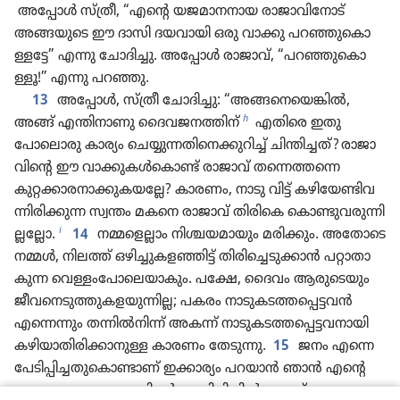
അപ്പോൾ സ്‌ത്രീ, “എന്റെ യജമാ​ന​നായ രാജാ​വിനോട്‌
അങ്ങയുടെ ഈ ദാസി ദയവായി ഒരു വാക്കു പറഞ്ഞുകൊ​
ള്ളട്ടേ” എന്നു ചോദി​ച്ചു. അപ്പോൾ രാജാവ്‌, “പറഞ്ഞുകൊ​
ള്ളൂ!” എന്നു പറഞ്ഞു.
13
അപ്പോൾ, സ്‌ത്രീ ചോദി​ച്ചു: “അങ്ങനെയെ​ങ്കിൽ,
h
അങ്ങ്‌ എന്തിനാ​ണു ദൈവജനത്തിന്‌
എതിരെ ഇതു​
പോലൊ​രു കാര്യം ചെയ്യു​ന്ന​തിനെ​ക്കു​റിച്ച്‌ ചിന്തി​ച്ചത്‌? രാജാ​
വി​ന്റെ ഈ വാക്കു​കൾകൊണ്ട്‌ രാജാവ്‌ തന്നെത്തന്നെ
കുറ്റക്കാ​ര​നാ​ക്കു​ക​യല്ലേ? കാരണം, നാടു വിട്ട്‌ കഴി​യേ​ണ്ടി​വ​
ന്നി​രി​ക്കുന്ന സ്വന്തം മകനെ രാജാവ്‌ തിരികെ കൊണ്ടു​വ​രു​ന്നി​
i
ല്ല​ല്ലോ.
14
നമ്മളെല്ലാം നിശ്ചയ​മാ​യും മരിക്കും. അതോടെ
നമ്മൾ, നിലത്ത്‌ ഒഴിച്ചു​ക​ള​ഞ്ഞിട്ട്‌ തിരിച്ചെ​ടു​ക്കാൻ പറ്റാതാ​
കുന്ന വെള്ളംപോലെ​യാ​കും. പക്ഷേ, ദൈവം ആരു​ടെ​യും
ജീവ​നെ​ടു​ത്തു​ക​ള​യു​ന്നില്ല; പകരം നാടു​ക​ട​ത്തപ്പെ​ട്ടവൻ
എന്നെന്നും തന്നിൽനി​ന്ന്‌ അകന്ന്‌ നാടു​ക​ട​ത്തപ്പെ​ട്ട​വ​നാ​യി
കഴിയാ​തി​രി​ക്കാ​നുള്ള കാരണം തേടുന്നു.
15
ജനം എന്നെ
പേടി​പ്പി​ച്ച​തുകൊ​ണ്ടാണ്‌ ഇക്കാര്യം പറയാൻ ഞാൻ എന്റെ
യജമാ​ന​നായ രാജാ​വി​ന്റെ സന്നിധി​യിൽ വന്നത്‌.