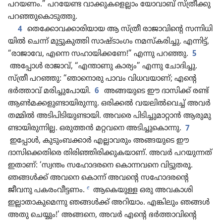
പറയണം.” പറയേണ്ട വാക്കു​കളെ​ല്ലാം യോവാ​ബ്‌ സ്‌ത്രീ​ക്കു
പറഞ്ഞുകൊ​ടു​ത്തു.
4
തെക്കോവക്കാരിയായ ആ സ്‌ത്രീ രാജാ​വി​ന്റെ സന്നിധി​
യിൽ ചെന്ന്‌ മുട്ടു​കു​ത്തി സാഷ്ടാം​ഗം നമസ്‌ക​രി​ച്ചു. എന്നിട്ട്‌,
“രാജാവേ, എന്നെ സഹായി​ക്കണേ!” എന്നു പറഞ്ഞു.
5
അപ്പോൾ രാജാവ്‌, “എന്താണു കാര്യം” എന്നു ചോദി​ച്ചു.
സ്‌ത്രീ പറഞ്ഞു: “ഞാനൊ​രു പാവം വിധവ​യാണ്‌; എന്റെ
ഭർത്താവ്‌ മരിച്ചുപോ​യി.
6
അങ്ങയുടെ ഈ ദാസിക്ക്‌ രണ്ട്‌
ആൺമക്ക​ളു​ണ്ടാ​യി​രു​ന്നു. ഒരിക്കൽ വയലിൽവെച്ച്‌ അവർ
തമ്മിൽ അടിപി​ടി​യു​ണ്ടാ​യി. അവരെ പിടി​ച്ചു​മാ​റ്റാൻ ആരുമു​
ണ്ടാ​യി​രു​ന്നില്ല. ഒരുത്തൻ മറ്റവനെ അടിച്ചുകൊ​ന്നു.
7
ഇപ്പോൾ, കുടും​ബ​ക്കാർ എല്ലാവ​രും അങ്ങയുടെ ഈ
ദാസിക്കെ​തി​രെ തിരി​ഞ്ഞി​രി​ക്കു​ക​യാണ്‌. അവർ പറയു​ന്നത്‌
ഇതാണ്‌: ‘സ്വന്തം സഹോ​ദ​രനെ കൊന്ന​വനെ വിട്ടു​തരൂ.
ഞങ്ങൾക്ക്‌ അവനെ കൊന്ന്‌ അവന്റെ സഹോ​ദ​രന്റെ
e
ജീവനു പകരം​വീ​ട്ടണം.
ആകെയുള്ള ഒരു അവകാശി
ഇല്ലാതാ​കുമെന്നു ഞങ്ങൾക്ക്‌ അറിയാം. എങ്കിലും ഞങ്ങൾ
അതു ചെയ്യും!’ അങ്ങനെ, അവർ എന്റെ ഭർത്താ​വി​ന്റെ