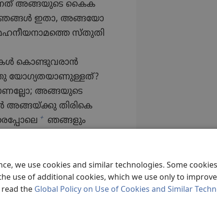
നത്‌ അങ്ങയുടെ കൈക​
ഞങ്ങൾ ഇതാ, അങ്ങയോ​
ഹനീ​യ​നാ​മത്തെ സ്‌തു​തി​
കൾ കൊണ്ടു​വ​രാൻ
ു യോഗ്യ​ത​യാ​ണു​ള്ളത്‌?
​ണ​ല്ലോ; അങ്ങയുടെ
ൾ അങ്ങയ്‌ക്കു തിരികെ
+
െപ്പോലെ
ഞങ്ങളും
യേ​റി​പ്പാർത്ത​വ​രും
 നാളുകൾ നിഴൽപോ​ലെ​
മില്ല.
16
ഞങ്ങളുടെ
ence, we use cookies and similar technologies. Some cooki
ു​ദ്ധ​നാ​മ​ത്തി​നു​
the use of additional cookies, which we use only to improve 
, read the
Global Policy on Use of Cookies and Similar Tech
 സ്വരു​ക്കൂ​ട്ടിയ ഈ
ങയുടെ കൈയിൽനി​ന്ന്‌