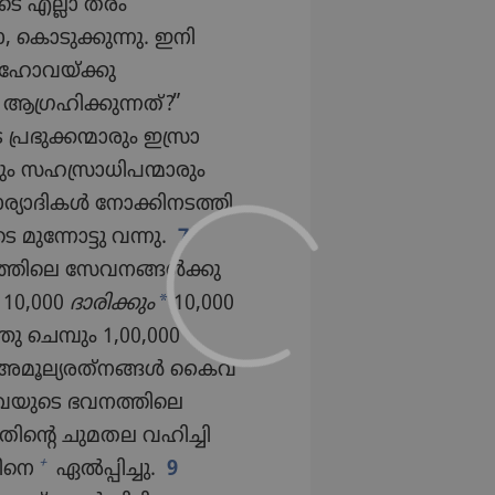
​ടെ എല്ലാ തരം
ൊടു​ക്കു​ന്നു. ഇനി
ഹോ​വ​യ്‌ക്കു
ആഗ്രഹി​ക്കു​ന്നത്‌?”
രഭു​ക്ക​ന്മാ​രും ഇസ്രാ​
രും സഹസ്രാ​ധി​പ​ന്മാ​രും
്യാ​ദി​കൾ നോക്കി​ന​ട​ത്തി​
 മുന്നോ​ട്ടു വന്നു.
7
്തി​ലെ സേവന​ങ്ങൾക്കു​
*
 10,000
ദാരിക്കും
10,000
തു ചെമ്പും 1,00,000
മൂല്യരത്‌നങ്ങൾ കൈവ​
വ​യു​ടെ ഭവനത്തി​ലെ
തിന്റെ ചുമതല വഹിച്ചി​
+
ിനെ
ഏൽപ്പിച്ചു.
9