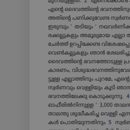
മുന്നി​ലു​ള്ളത്‌.
2
എന്നെക്കൊണ്ട്‌ 
എന്റെ ദൈവ​ത്തി​ന്റെ ഭവനത്തി​നു​വേണ
അതിന്റെ പണിക്കു​വേണ്ട സ്വർണ​വ
+
+
ഇരുമ്പും
തടിയും
നഖവർണി​ക്ക​
ര​ക്ക​ല്ലു​ക​ളും അമൂല്യ​മായ എല്ലാ
ചേർത്ത്‌ ഉറപ്പി​ക്കേണ്ട വിശേ​ഷ​പ്
വെൺക​ല്ലു​ക​ളും ഞാൻ ശേഖരി​ച്ചു​വെ​ച്
ദൈവ​ത്തി​ന്റെ ഭവന​ത്തോ​ടുള്ള പ്
കാരണം, വിശു​ദ്ധ​ഭ​വ​ന​ത്തി​നു​വേണ
ട്ടുള്ള എല്ലാത്തി​നും പുറമേ, എന
സ്വർണ​വും വെള്ളി​യും കൂടി ഞാൻ
ഭവനത്തി​ലേക്കു കൊടു​ക്കു​ന്നു.
+
ഓഫീരിൽനിന്നുള്ള
3,000 താലന്
താലന്തു ശുദ്ധീ​ക​രിച്ച വെള്ളി എന
കൾ പൊതി​യു​ന്ന​തി​നും
5
സ്വർണ