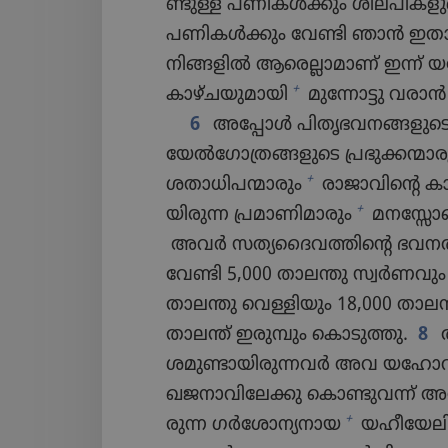
ണ്ടുള്ള പണികൾക്കും ശില്‌പി​ക​ളു
പണികൾക്കും വേണ്ടി ഞാൻ ഇതാ, ക
നിങ്ങളിൽ ആരെല്ലാ​മാണ്‌ ഇന്ന്‌ യ
+
കാഴ്‌ചയുമായി
മുന്നോ​ട്ടു വരാൻ 
6
അപ്പോൾ പിതൃ​ഭ​വ​ന​ങ്ങ​ളു​ടെ പ്
യേൽഗോ​ത്ര​ങ്ങ​ളു​ടെ പ്രഭു​ക്ക​ന്മാ​
+
ശതാധിപന്മാരും
രാജാ​വി​ന്റെ കാര
+
യി​രുന്ന പ്രമാണിമാരും
മനസ്സോ​ടെ
അവർ സത്യ​ദൈ​വ​ത്തി​ന്റെ ഭവനത
വേണ്ടി 5,000 താലന്തു സ്വർണ​വും
താലന്തു വെള്ളി​യും 18,000 താലന്
താലന്ത്‌ ഇരുമ്പും കൊടു​ത്തു.
8
അ
ശ​മു​ണ്ടാ​യി​രു​ന്നവർ അവ യഹോ​
ഖജനാ​വി​ലേക്കു കൊണ്ടു​വന്ന്‌ അ
+
രുന്ന ഗർശോന്യനായ
യഹീയേല