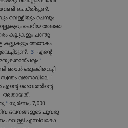
കഴിയു​ന്ന​തെ​ല്ലാം ഞാൻ
്ടി ചെയ്‌തി​ട്ടുണ്ട്‌.
ും വെള്ളി​യും ചെമ്പും
ല്ലു​ക​ളും ചെറിയ അലങ്കാ​
 തരം കല്ലുക​ളും ചാന്തു
പെട്ട കല്ലുക​ളും അനേകം
ചി​ട്ടുണ്ട്‌.
3
എന്റെ
+
രത്യേകതാത്‌പര്യം
്ടി ഞാൻ ഒരുക്കി​വെ​ച്ചി​
+
്റെ സ്വന്തം ഖജനാവിലെ
 എന്റെ ദൈവ​ത്തി​ന്റെ
4
അതായത്‌,
*
തു
സ്വർണം, 7,000
്നിവ ഭവനങ്ങ​ളു​ടെ ചുവരു​
ം, വെള്ളി എന്നിവ​കൊ​