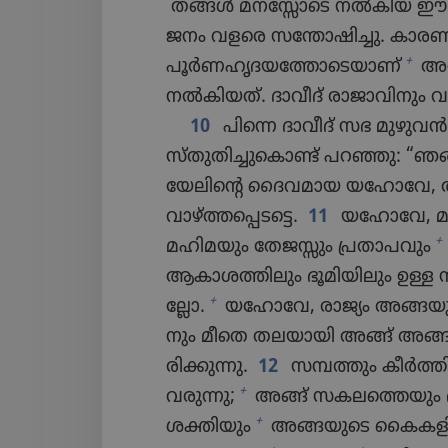
തങ്ങൾ മനസ്സോ​ടെ നൽകിയ ഈ ക
ജനം വളരെ സന്തോ​ഷി​ച്ചു. കാര
+
പൂർണഹൃദയത്തോടെയാണ്‌
അവ
നൽകി​യത്‌. ദാവീദ്‌ രാജാ​വി​നും
10
പിന്നെ ദാവീദ്‌ സഭ മു
സ്‌തു​തി​ച്ചു​കൊണ്ട്‌ പറഞ്ഞു: “
യേ​ലി​ന്റെ ദൈവ​മായ യഹോവേ, അങ
വാഴ്‌ത്ത​പ്പെ​ടട്ടെ.
11
യഹോവേ, മഹ
+
മഹിമ​യും തേജസ്സും പ്രതാപവും
ആകാശ​ത്തി​ലും ഭൂമി​യി​ലും ഉള്
+
ല്ലോ.
യഹോവേ, രാജ്യം അങ്ങയു​ട
നും മീതെ തലയായി അങ്ങ്‌ അങ്ങയ
രി​ക്കു​ന്നു.
12
സമ്പത്തും കീർത്തി
+
വരുന്നു;
അങ്ങ്‌ സകല​ത്തെ​യും ഭര
+
ശക്തിയും
അങ്ങയുടെ കൈക​ളി​ലു