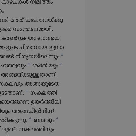
ാഴ്‌ചകൾ നിമിത്തം
ണം
ർ അത്‌ യഹോ​വ​യ്‌ക്കു
 വളരെ സന്തോ​ഷ​മാ​യി.
ഴുവൻ കാൺകെ യഹോ​വയെ
ഞങ്ങളുടെ പിതാ​വായ ഇസ്രാ​
*
്ങ്‌ നിത്യതയിലെന്നും
+
+
ത്ത്വവും
ശക്തിയും
അങ്ങയ്‌ക്കു​ള്ള​താണ്‌;
ള സകലവും അങ്ങയു​ടേ​ത​
+
േ​താണ്‌.
സകലത്തി​
െ​ത്തന്നെ ഉയർത്തി​യി​
​യും അങ്ങയിൽനി​ന്ന്‌
+
+
ിക്കു​ന്നു.
ബലവും
ണ്ട്‌. സകലത്തി​നും