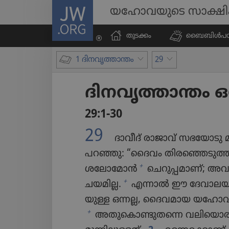
JW.ORG
യഹോവയുടെ സാക്ഷ
തുടക്കം
ബൈബിൾപ​ഠി​പ്
1 ദിനവൃത്താന്തം
29
ദിനവൃ​ത്താ​ന്തം 
29:1-30
29
ദാവീദ്‌ രാജാവ്‌ സഭയോ​ട
പറഞ്ഞു: “ദൈവം തിര​ഞ്ഞെ​ടു​ത്തി
+
ശലോമോൻ
ചെറു​പ്പ​മാണ്‌; അവ
+
ച​യ​മില്ല.
എന്നാൽ ഈ ദേവാലയ
യുള്ള ഒന്നല്ല, ദൈവ​മായ യഹോ​വ​യ്‌
+
അതു​കൊ​ണ്ടു​തന്നെ വലി​യൊ​ര