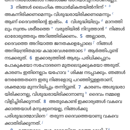
തന്ന നിർദേ​ശങ്ങൾ നിങ്ങൾക്ക്‌ അറിയാ​വു​ന്ന​താ​ണ​ല്ലോ.
b
*
3
നിങ്ങൾ ലൈം​ഗിക അധാർമികതയിൽനിന്ന്‌
c
അകന്നി​രി​ക്ക​ണമെ​ന്നും വിശുദ്ധരായിരിക്കണമെന്നും
d
ആണ്‌ ദൈവ​ത്തി​ന്റെ ഇഷ്ടം.
4
വിശുദ്ധിയിലും
മാനത്തി​
e
*
ലും സ്വന്തം ശരീരത്തെ
വരുതി​യിൽ നിറുത്താൻ
നിങ്ങൾ
ഓരോ​രു​ത്ത​രും അറിഞ്ഞി​രി​ക്കണം.
5
അല്ലാതെ,
f
ദൈവത്തെ അറിയാത്ത ജനതകളെപ്പോലെ
നിങ്ങൾ
g
അനിയന്ത്രി​ത​മായ കാമാവേശത്തോടെ
ആർത്തി​പൂണ്ട്‌
നടക്കരു​ത്‌.
6
ഇക്കാര്യത്തിൽ ആരും പരിധി​ക്ക​പ്പു​റം
പോകു​ക​യോ സഹോ​ദ​രനെ മുത​ലെ​ടു​ക്കു​ക​യോ അരുത്‌.
*
കാരണം ഇതി​നെ​ല്ലാം യഹോവ
ശിക്ഷ നടപ്പാ​ക്കും. ഞങ്ങൾ
നേര​ത്തേ​തന്നെ ഇതു നിങ്ങ​ളോ​ടു പറഞ്ഞി​ട്ടു​ള്ള​താണ്‌,
ശക്തമായ മുന്നറി​യി​പ്പും തന്നിട്ടു​ണ്ട്‌.
7
കാരണം അശുദ്ധ​രാ​
h
യി​രി​ക്കാ​നല്ല, വിശുദ്ധരായിരിക്കാനാണു
ദൈവം നമ്മളെ
വിളി​ച്ചി​രി​ക്കു​ന്നത്‌.
8
അതുകൊണ്ട്‌ ഇക്കാര്യ​ങ്ങൾ വകവെ​
ക്കാ​ത്ത​യാൾ മനുഷ്യ​നെയല്ല, നിങ്ങൾക്കു
i
പരിശുദ്ധാത്മാവിനെ
തരുന്ന ദൈവത്തെ​യാ​ണു വകവെ​
j
ക്കാ​തി​രി​ക്കു​ന്നത്‌.
k