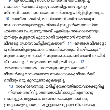
9
എന്തായാലും സഹോദരസ്‌നേഹത്തെക്കുറിച്ച്‌
ഞങ്ങൾ നിങ്ങൾക്ക്‌ എഴു​തേ​ണ്ട​തില്ല. അന്യോ​ന്യം
l
സ്‌നേഹിക്കാൻ
ദൈവം​തന്നെ നിങ്ങളെ പഠിപ്പി​ച്ചി​ട്ടു​ണ്ട​ല്ലോ.
10
വാസ്‌തവത്തിൽ, മാസിഡോ​ണി​യ​യിലെ​ങ്ങു​മുള്ള
സഹോ​ദ​ര​ങ്ങളോടെ​ല്ലാം നിങ്ങൾ ഇപ്പോൾത്തന്നെ സ്‌നേ​
ഹത്തോ​ടെ പെരു​മാ​റു​ന്നുണ്ട്‌. എങ്കിലും സഹോ​ദ​ര​ങ്ങളേ,
ഇനിയും കൂടുതൽ പുരോ​ഗതി വരുത്താൻ ഞങ്ങൾ
നിങ്ങളെ പ്രോ​ത്സാ​ഹി​പ്പി​ക്കു​ക​യാണ്‌.
11
ഞങ്ങൾ നിങ്ങ​ളോ​
m
*
ടു നിർദേ​ശി​ച്ച​തുപോ​ലെ അടങ്ങിയൊ​തു​ങ്ങി കഴിയാനും
n
സ്വന്തം കാര്യം നോക്കി,
സ്വന്ത​കൈ​കൊ​ണ്ട്‌ ജോലി ചെയ്‌ത്‌
o
ജീവിക്കാനും
ആത്മാർഥ​മാ​യി ശ്രമി​ക്കുക.
12
p
അങ്ങനെയായാൽ, പുറത്തു​ള്ള​വ​രു​ടെ മുന്നിൽ
നിങ്ങൾക്കു മാന്യ​തയോ​ടെ നടക്കാ​നാ​കും; നിങ്ങൾക്ക്‌
ഒന്നിനും ഒരു കുറവു​ണ്ടാ​കു​ക​യു​മില്ല.
13
സഹോദരങ്ങളേ, മരിച്ച്‌ ഉറക്കത്തിലായവരെക്കുറിച്ച്‌
q
നിങ്ങൾ അറിവി​ല്ലാ​ത്ത​വ​രാ​യി​രി​ക്ക​രുത്‌ എന്നാണു
ഞങ്ങളുടെ ആഗ്രഹം. അങ്ങനെ​യാ​കുമ്പോൾ ഒരു
r
പ്രത്യാശയുമില്ലാത്ത
മറ്റുള്ള​വരെപ്പോ​ലെ നിങ്ങൾക്കു