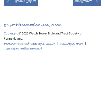
പുറകിലുള്ളത്
അടുത്തത്
ചെയ്യുക
ഈ പ്രസിദ്ധീകരണത്തിന്‍റെ പകർപ്പവകാശം
Copyright
© 2026 Watch Tower Bible and Tract Society of
Pennsylvania.
ഉപയോഗിക്കുന്നതിനുള്ള വ്യവസ്ഥകള്‍
|
സ്വകാര്യതാ നയം
|
സ്വകാര്യതാ ക്രമീകരണങ്ങൾ