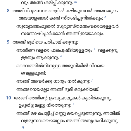
m
വും അങ്ങ്‌ ശമിപ്പി​ക്കു​ന്നു.
8
അതിവിദൂരസ്ഥലങ്ങളിൽ കഴിയു​ന്നവർ അങ്ങയുടെ
n
അടയാ​ളങ്ങൾ കണ്ട്‌ സ്‌തം​ഭി​ച്ചു​നിൽക്കും;
സൂര്യോദയംമുതൽ സൂര്യാ​സ്‌ത​മ​യം​വ​രെ​യു​ള്ളവർ
സന്തോ​ഷി​ച്ചാർക്കാൻ അങ്ങ്‌ ഇടയാ​ക്കും.
9
അങ്ങ്‌ ഭൂമിയെ പരിപാ​ലി​ക്കു​ന്നു;
*
അതിനെ വളരെ ഫലപുഷ്ടിയുള്ളതും
വളക്കൂ​റു​
o
ള്ള​തും ആക്കുന്നു.
ദൈവത്തിൽനിന്നുള്ള അരുവി​യിൽ നിറയെ
വെള്ളമു​ണ്ട്‌;
p
അങ്ങ്‌ അവർക്കു ധാന്യം നൽകുന്നു;
അങ്ങനെയല്ലോ അങ്ങ്‌ ഭൂമി ഒരുക്കി​യത്‌.
10
അങ്ങ്‌ അതിന്റെ ഉഴവു​ചാ​ലു​കൾ കുതിർക്കു​ന്നു,
*
ഉഴുതിട്ട മണ്ണു നിരത്തു​ന്നു;
അങ്ങ്‌ മഴ പെയ്യിച്ച്‌ മണ്ണു മയപ്പെ​ടു​ത്തു​ന്നു, അതിൽ
വളരു​ന്ന​വ​യെ​യെ​ല്ലാം അങ്ങ്‌ അനു​ഗ്ര​ഹി​ക്കു​ന്നു.
q