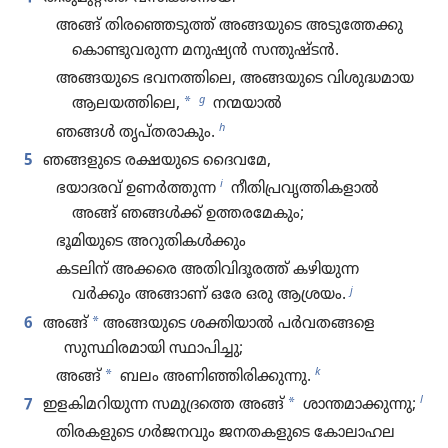
അങ്ങ്‌ തിര​ഞ്ഞെ​ടുത്ത്‌ അങ്ങയുടെ അടു​ത്തേക്കു
കൊണ്ടു​വ​രുന്ന മനുഷ്യൻ സന്തുഷ്ടൻ.
അങ്ങയുടെ ഭവനത്തി​ലെ, അങ്ങയുടെ വിശു​ദ്ധ​മായ
g
*
ആലയത്തി​ലെ,
നന്മയാൽ
h
ഞങ്ങൾ തൃപ്‌ത​രാ​കും.
5
ഞങ്ങളുടെ രക്ഷയുടെ ദൈവമേ,
i
ഭയാദരവ്‌ ഉണർത്തുന്ന
നീതി​പ്ര​വൃ​ത്തി​ക​ളാൽ
അങ്ങ്‌ ഞങ്ങൾക്ക്‌ ഉത്തര​മേ​കും;
ഭൂമി​യു​ടെ അറുതി​കൾക്കും
കടലിന്‌ അക്കരെ അതിവി​ദൂ​രത്ത്‌ കഴിയു​ന്ന​
j
വർക്കും അങ്ങാണ്‌ ഒരേ ഒരു ആശ്രയം.
*
6
അങ്ങ്‌
അങ്ങയുടെ ശക്തിയാൽ പർവത​ങ്ങളെ
സുസ്ഥി​ര​മാ​യി സ്ഥാപിച്ചു;
k
*
അങ്ങ്‌
ബലം അണിഞ്ഞി​രി​ക്കു​ന്നു.
l
*
7
ഇളകിമറിയുന്ന സമു​ദ്രത്തെ അങ്ങ്‌
ശാന്തമാ​ക്കു​ന്നു;
തിരകളുടെ ഗർജന​വും ജനതക​ളു​ടെ കോലാ​ഹ​ല​