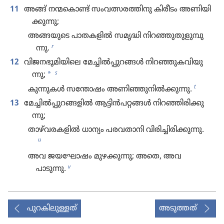
11
അങ്ങ്‌ നന്മകൊ​ണ്ട്‌ സംവത്സ​ര​ത്തി​നു കിരീടം അണിയി​
ക്കു​ന്നു;
അങ്ങയുടെ പാതക​ളിൽ സമൃദ്ധി നിറഞ്ഞു​തു​ളു​മ്പു​
r
ന്നു.
12
വിജനഭൂമിയിലെ മേച്ചിൽപ്പു​റങ്ങൾ നിറഞ്ഞു​ക​വി​യു​
s
*
ന്നു;
t
കുന്നുകൾ സന്തോഷം അണിഞ്ഞു​നിൽക്കു​ന്നു.
13
മേച്ചിൽപ്പുറങ്ങളിൽ ആട്ടിൻപ​റ്റങ്ങൾ നിറഞ്ഞി​രി​ക്കു​
ന്നു;
താഴ്‌വരകളിൽ ധാന്യം പരവതാ​നി വിരി​ച്ചി​രി​ക്കു​ന്നു.
u
അവ ജയഘോ​ഷം മുഴക്കു​ന്നു; അതെ, അവ
v
പാടുന്നു.
പുറകിലുള്ളത്
അടുത്തത്